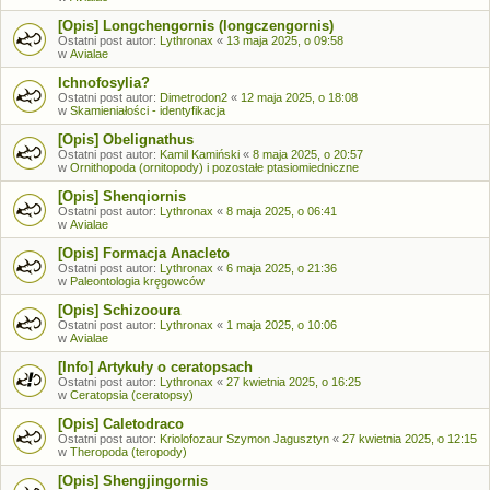
[Opis] Longchengornis (longczengornis)
Ostatni post autor:
Lythronax
«
13 maja 2025, o 09:58
w
Avialae
Ichnofosylia?
Ostatni post autor:
Dimetrodon2
«
12 maja 2025, o 18:08
w
Skamieniałości - identyfikacja
[Opis] Obelignathus
Ostatni post autor:
Kamil Kamiński
«
8 maja 2025, o 20:57
w
Ornithopoda (ornitopody) i pozostałe ptasiomiedniczne
[Opis] Shenqiornis
Ostatni post autor:
Lythronax
«
8 maja 2025, o 06:41
w
Avialae
[Opis] Formacja Anacleto
Ostatni post autor:
Lythronax
«
6 maja 2025, o 21:36
w
Paleontologia kręgowców
[Opis] Schizooura
Ostatni post autor:
Lythronax
«
1 maja 2025, o 10:06
w
Avialae
[Info] Artykuły o ceratopsach
Ostatni post autor:
Lythronax
«
27 kwietnia 2025, o 16:25
w
Ceratopsia (ceratopsy)
[Opis] Caletodraco
Ostatni post autor:
Kriolofozaur Szymon Jagusztyn
«
27 kwietnia 2025, o 12:15
w
Theropoda (teropody)
[Opis] Shengjingornis