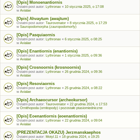
[Opis] Monoenantiornis
Ostatni post autor:
Lythronax
«
10 stycznia 2025, o 17:08
w
Avialae
[Opis] Ahvaytum (awajtum)
Ostatni post autor:
Taurovenator
«
8 stycznia 2025, o 17:29
w
Sauropodomorpha (zauropodomorfy)
[Opis] Pasquiaornis
Ostatni post autor:
Lythronax
«
6 stycznia 2025, o 08:25
w
Avialae
[Opis] Enantiornis (enantiornis)
Ostatni post autor:
Lythronax
«
1 stycznia 2025, o 09:36
w
Avialae
[Opis] Crosnoornis (krosnoornis)
Ostatni post autor:
Lythronax
«
26 grudnia 2024, o 09:36
w
Avialae
[Opis] Resoviaornis
Ostatni post autor:
Lythronax
«
25 grudnia 2024, o 08:22
w
Avialae
[Opis] Archaeocursor (archeokursor)
Ostatni post autor:
Taurovenator
«
22 grudnia 2024, o 17:53
w
Ornithopoda (ornitopody) i pozostałe ptasiomiedniczne
[Opis] Eoenantiornis (eoenantiornis)
Ostatni post autor:
Lythronax
«
22 grudnia 2024, o 09:04
w
Avialae
{PREZENTACJA OKAZU} Jerzmanskaephos
Ostatni post autor:
Motyl.11
«
18 grudnia 2024, o 19:25