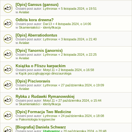
[Opis] Gansus (gansus)
Ostatni post autor:
Lythronax
«
5 listopada 2024, o 19:51
w
Avialae
Odbita kora drewna?
Ostatni post autor:
Dar13
«
4 listopada 2024, o 14:06
w
Skamieniałości - identyfikacja
[Opis] Aberratiodontus
Ostatni post autor:
Lythronax
«
3 listopada 2024, o 21:40
w
Avialae
[Opis] Yanornis (janornis)
Ostatni post autor:
Lythronax
«
2 listopada 2024, o 22:25
w
Avialae
Książka o Fliszu karpackim
Ostatni post autor:
Motyl.11
«
2 listopada 2024, o 16:58
w
Kącik początkującego dinozaurologa
[Opis] Piscivoravis
Ostatni post autor:
Lythronax
«
27 października 2024, o 19:09
w
Avialae
Rybka z Rudawki Rymanowskiej
Ostatni post autor:
Motyl.11
«
27 października 2024, o 15:44
w
Skamieniałości - identyfikacja
[Opis] Formacja Two Medicine
Ostatni post autor:
Lythronax
«
24 października 2024, o 18:08
w
Paleontologia kręgowców
[Biografia] Daniela Schwarz
Ostatni post autor:
Utahraptor
«
20 października 2024, o 20:48