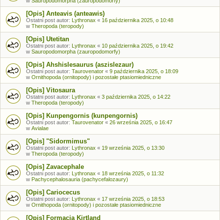
w
Sauropodomorpha (zauropodomorfy)
[Opis] Anteavis (anteawis)
Ostatni post autor:
Lythronax
«
16 października 2025, o 10:48
w
Theropoda (teropody)
[Opis] Utetitan
Ostatni post autor:
Lythronax
«
10 października 2025, o 19:42
w
Sauropodomorpha (zauropodomorfy)
[Opis] Ahshislesaurus (aszislezaur)
Ostatni post autor:
Taurovenator
«
9 października 2025, o 18:09
w
Ornithopoda (ornitopody) i pozostałe ptasiomiedniczne
[Opis] Vitosaura
Ostatni post autor:
Lythronax
«
3 października 2025, o 14:22
w
Theropoda (teropody)
[Opis] Kunpengornis (kunpengornis)
Ostatni post autor:
Taurovenator
«
26 września 2025, o 16:47
w
Avialae
[Opis] "Sidormimus"
Ostatni post autor:
Lythronax
«
19 września 2025, o 13:30
w
Theropoda (teropody)
[Opis] Zavacephale
Ostatni post autor:
Lythronax
«
18 września 2025, o 11:32
w
Pachycephalosauria (pachycefalozaury)
[Opis] Cariocecus
Ostatni post autor:
Lythronax
«
17 września 2025, o 18:53
w
Ornithopoda (ornitopody) i pozostałe ptasiomiedniczne
[Opis] Formacja Kirtland