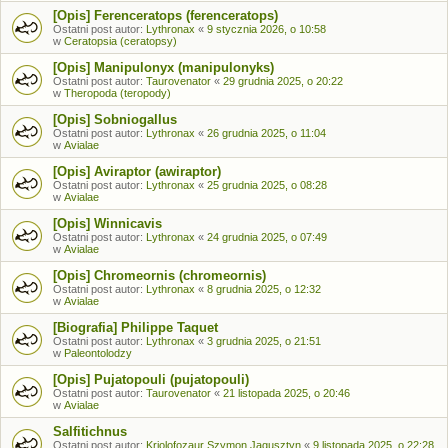
[Opis] Ferenceratops (ferenceratops)
Ostatni post autor:
Lythronax
«
9 stycznia 2026, o 10:58
w
Ceratopsia (ceratopsy)
[Opis] Manipulonyx (manipulonyks)
Ostatni post autor:
Taurovenator
«
29 grudnia 2025, o 20:22
w
Theropoda (teropody)
[Opis] Sobniogallus
Ostatni post autor:
Lythronax
«
26 grudnia 2025, o 11:04
w
Avialae
[Opis] Aviraptor (awiraptor)
Ostatni post autor:
Lythronax
«
25 grudnia 2025, o 08:28
w
Avialae
[Opis] Winnicavis
Ostatni post autor:
Lythronax
«
24 grudnia 2025, o 07:49
w
Avialae
[Opis] Chromeornis (chromeornis)
Ostatni post autor:
Lythronax
«
8 grudnia 2025, o 12:32
w
Avialae
[Biografia] Philippe Taquet
Ostatni post autor:
Lythronax
«
3 grudnia 2025, o 21:51
w
Paleontolodzy
[Opis] Pujatopouli (pujatopouli)
Ostatni post autor:
Taurovenator
«
21 listopada 2025, o 20:46
w
Avialae
Salfitichnus
Ostatni post autor:
Kriolofozaur Szymon Jagusztyn
«
9 listopada 2025, o 22:28