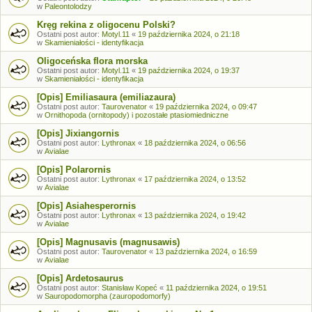
w
Paleontolodzy
Kręg rekina z oligocenu Polski?
Ostatni post autor:
Motyl.11
«
19 października 2024, o 21:18
w
Skamieniałości - identyfikacja
Oligoceńska flora morska
Ostatni post autor:
Motyl.11
«
19 października 2024, o 19:37
w
Skamieniałości - identyfikacja
[Opis] Emiliasaura (emiliazaura)
Ostatni post autor:
Taurovenator
«
19 października 2024, o 09:47
w
Ornithopoda (ornitopody) i pozostałe ptasiomiedniczne
[Opis] Jixiangornis
Ostatni post autor:
Lythronax
«
18 października 2024, o 06:56
w
Avialae
[Opis] Polarornis
Ostatni post autor:
Lythronax
«
17 października 2024, o 13:52
w
Avialae
[Opis] Asiahesperornis
Ostatni post autor:
Lythronax
«
13 października 2024, o 19:42
w
Avialae
[Opis] Magnusavis (magnusawis)
Ostatni post autor:
Taurovenator
«
13 października 2024, o 16:59
w
Avialae
[Opis] Ardetosaurus
Ostatni post autor:
Stanisław Kopeć
«
11 października 2024, o 19:51
w
Sauropodomorpha (zauropodomorfy)