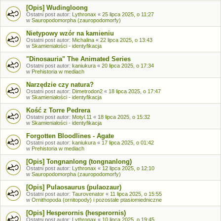
[Opis] Wudingloong
Ostatni post autor:
Lythronax
«
25 lipca 2025, o 11:27
w
Sauropodomorpha (zauropodomorfy)
Nietypowy wzór na kamieniu
Ostatni post autor:
Michalina
«
22 lipca 2025, o 13:43
w
Skamieniałości - identyfikacja
"Dinosauria" The Animated Series
Ostatni post autor:
kaniukura
«
20 lipca 2025, o 17:34
w
Prehistoria w mediach
Narzędzie czy natura?
Ostatni post autor:
Dimetrodon2
«
18 lipca 2025, o 17:47
w
Skamieniałości - identyfikacja
Kość z Torre Pedrera
Ostatni post autor:
Motyl.11
«
18 lipca 2025, o 15:32
w
Skamieniałości - identyfikacja
Forgotten Bloodlines - Agate
Ostatni post autor:
kaniukura
«
17 lipca 2025, o 01:42
w
Prehistoria w mediach
[Opis] Tongnanlong (tongnanlong)
Ostatni post autor:
Lythronax
«
12 lipca 2025, o 12:10
w
Sauropodomorpha (zauropodomorfy)
[Opis] Pulaosaurus (pulaozaur)
Ostatni post autor:
Taurovenator
«
11 lipca 2025, o 15:55
w
Ornithopoda (ornitopody) i pozostałe ptasiomiedniczne
[Opis] Hesperornis (hesperornis)
Ostatni post autor:
Lythronax
«
10 lipca 2025, o 19:45