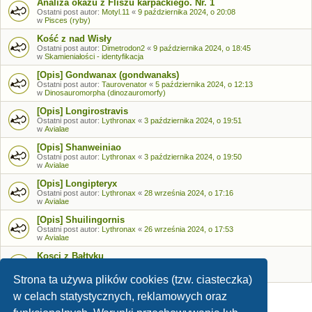
Analiza okazu z Fliszu karpackiego. Nr. 1
Ostatni post autor:
Motyl.11
«
9 października 2024, o 20:08
w
Pisces (ryby)
Kość z nad Wisły
Ostatni post autor:
Dimetrodon2
«
9 października 2024, o 18:45
w
Skamieniałości - identyfikacja
[Opis] Gondwanax (gondwanaks)
Ostatni post autor:
Taurovenator
«
5 października 2024, o 12:13
w
Dinosauromorpha (dinozauromorfy)
[Opis] Longirostravis
Ostatni post autor:
Lythronax
«
3 października 2024, o 19:51
w
Avialae
[Opis] Shanweiniao
Ostatni post autor:
Lythronax
«
3 października 2024, o 19:50
w
Avialae
[Opis] Longipteryx
Ostatni post autor:
Lythronax
«
28 września 2024, o 17:16
w
Avialae
[Opis] Shuilingornis
Ostatni post autor:
Lythronax
«
26 września 2024, o 17:53
w
Avialae
Kosci z Bałtyku
Ostatni post autor:
Bozia
«
26 września 2024, o 09:05
w
Skamieniałości - identyfikacja
Strona ta używa plików cookies (tzw. ciasteczka)
w celach statystycznych, reklamowych oraz