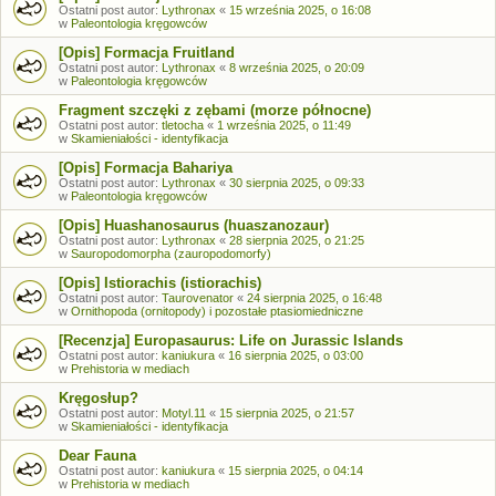
Ostatni post autor:
Lythronax
«
15 września 2025, o 16:08
w
Paleontologia kręgowców
[Opis] Formacja Fruitland
Ostatni post autor:
Lythronax
«
8 września 2025, o 20:09
w
Paleontologia kręgowców
Fragment szczęki z zębami (morze północne)
Ostatni post autor:
tletocha
«
1 września 2025, o 11:49
w
Skamieniałości - identyfikacja
[Opis] Formacja Bahariya
Ostatni post autor:
Lythronax
«
30 sierpnia 2025, o 09:33
w
Paleontologia kręgowców
[Opis] Huashanosaurus (huaszanozaur)
Ostatni post autor:
Lythronax
«
28 sierpnia 2025, o 21:25
w
Sauropodomorpha (zauropodomorfy)
[Opis] Istiorachis (istiorachis)
Ostatni post autor:
Taurovenator
«
24 sierpnia 2025, o 16:48
w
Ornithopoda (ornitopody) i pozostałe ptasiomiedniczne
[Recenzja] Europasaurus: Life on Jurassic Islands
Ostatni post autor:
kaniukura
«
16 sierpnia 2025, o 03:00
w
Prehistoria w mediach
Kręgosłup?
Ostatni post autor:
Motyl.11
«
15 sierpnia 2025, o 21:57
w
Skamieniałości - identyfikacja
Dear Fauna
Ostatni post autor:
kaniukura
«
15 sierpnia 2025, o 04:14
w
Prehistoria w mediach