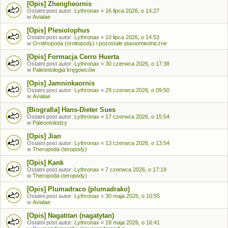
[Opis] Zhengheornis
Ostatni post autor:
Lythronax
«
16 lipca 2026, o 14:27
w
Avialae
[Opis] Plesiolophus
Ostatni post autor:
Lythronax
«
10 lipca 2026, o 14:53
w
Ornithopoda (ornitopody) i pozostałe ptasiomiedniczne
[Opis] Formacja Cerro Huerta
Ostatni post autor:
Lythronax
«
30 czerwca 2026, o 17:38
w
Paleontologia kręgowców
[Opis] Jamninkaornis
Ostatni post autor:
Lythronax
«
29 czerwca 2026, o 09:50
w
Avialae
[Biografia] Hans-Dieter Sues
Ostatni post autor:
Lythronax
«
17 czerwca 2026, o 15:54
w
Paleontolodzy
[Opis] Jian
Ostatni post autor:
Lythronax
«
13 czerwca 2026, o 13:54
w
Theropoda (teropody)
[Opis] Kank
Ostatni post autor:
Lythronax
«
7 czerwca 2026, o 17:19
w
Theropoda (teropody)
[Opis] Plumadraco (plumadrako)
Ostatni post autor:
Lythronax
«
30 maja 2026, o 10:55
w
Avialae
[Opis] Nagatitan (nagatytan)
Ostatni post autor:
Lythronax
«
18 maja 2026, o 16:41