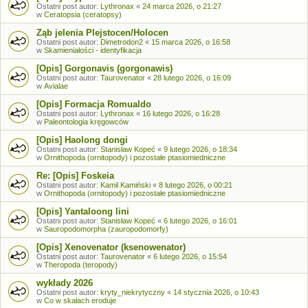
Ostatni post autor:
Lythronax
«
24 marca 2026, o 21:27
w
Ceratopsia (ceratopsy)
Ząb jelenia Plejstocen/Holocen
Ostatni post autor:
Dimetrodon2
«
15 marca 2026, o 16:58
w
Skamieniałości - identyfikacja
[Opis] Gorgonavis (gorgonawis)
Ostatni post autor:
Taurovenator
«
28 lutego 2026, o 16:09
w
Avialae
[Opis] Formacja Romualdo
Ostatni post autor:
Lythronax
«
16 lutego 2026, o 16:28
w
Paleontologia kręgowców
[Opis] Haolong dongi
Ostatni post autor:
Stanisław Kopeć
«
9 lutego 2026, o 18:34
w
Ornithopoda (ornitopody) i pozostałe ptasiomiedniczne
Re: [Opis] Foskeia
Ostatni post autor:
Kamil Kamiński
«
8 lutego 2026, o 00:21
w
Ornithopoda (ornitopody) i pozostałe ptasiomiedniczne
[Opis] Yantaloong lini
Ostatni post autor:
Stanisław Kopeć
«
6 lutego 2026, o 16:01
w
Sauropodomorpha (zauropodomorfy)
[Opis] Xenovenator (ksenowenator)
Ostatni post autor:
Taurovenator
«
6 lutego 2026, o 15:54
w
Theropoda (teropody)
wykłady 2026
Ostatni post autor:
kryty_niekrytyczny
«
14 stycznia 2026, o 10:43
w
Co w skałach eroduje