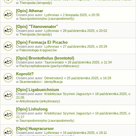
w
Theropoda (teropody)
[Opis] Athenar
Ostatni post autor:
Lythronax
«
2 listopada 2025, o 20:35
w
Sauropodomorpha (zauropodomorfy)
[Opis] "Titanovenator"
Ostatni post autor:
Lythronax
«
28 października 2025, o 20:02
w
Theropoda (teropody)
[Opis] Formacja El Picacho
Ostatni post autor:
Lythronax
«
27 października 2025, o 20:29
w
Paleontologia kręgowców
[Opis] Brontotholus (brontotol)
Ostatni post autor:
Taurovenator
«
26 października 2025, o 11:34
w
Pachycephalosauria (pachycefalozaury)
Koprolit?
Ostatni post autor:
Dimetrodon2
«
25 października 2025, o 16:29
w
Skamieniałości - identyfikacja
[Opis] Ligabueichnium
Ostatni post autor:
Kriolofozaur Szymon Jagusztyn
«
18 października 2025, o
21:05
w
Ankylosauria (ankylozaury)
[Opis] Lishulong
Ostatni post autor:
Kriolofozaur Szymon Jagusztyn
«
16 października 2025, o
21:27
w
Sauropodomorpha (zauropodomorfy)
[Opis] Huayracursor
Ostatni post autor:
Lythronax
«
16 października 2025, o 19:11