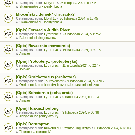
Ostatni post autor:
Motyl.11
«
26 listopada 2024, o 18:51
w
Skamieniałości - identyfikacja
Mioceński ,,domek" chruścika?
Ostatni post autor:
Motyl.11
«
26 listopada 2024, o 18:45
w
Skamieniałości - identyfikacja
[Opis] Formacja Judith River
Ostatni post autor:
Lythronax
«
23 listopada 2024, o 19:52
w
Paleontologia kręgowców
[Opis] Navaornis (nawaornis)
Ostatni post autor:
Lythronax
«
14 listopada 2024, o 20:15
w
Avialae
[Opis] Protopteryx (protopteryks)
Ostatni post autor:
Lythronax
«
11 listopada 2024, o 22:47
w
Avialae
[Opis] Ornithotarsus (ornitotars)
Ostatni post autor:
Taurovenator
«
9 listopada 2024, o 20:05
w
Ornithopoda (ornitopody) i pozostałe ptasiomiedniczne
[Opis] Bohaiornis (pohajornis)
Ostatni post autor:
Lythronax
«
9 listopada 2024, o 10:13
w
Avialae
[Opis] Huaxiazhoulong
Ostatni post autor:
Lythronax
«
9 listopada 2024, o 08:38
w
Ankylosauria (ankylozaury)
[Opis] Dornraptor
Ostatni post autor:
Kriolofozaur Szymon Jagusztyn
«
6 listopada 2024, o 18:03
w
Theropoda (teropody)