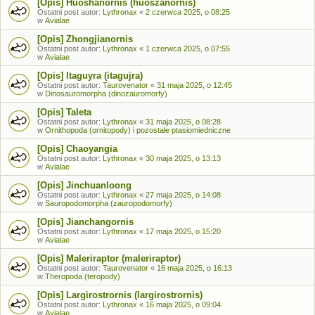
[Opis] Huoshanornis (huoszanornis)
Ostatni post autor:
Lythronax
«
2 czerwca 2025, o 08:25
w
Avialae
[Opis] Zhongjianornis
Ostatni post autor:
Lythronax
«
1 czerwca 2025, o 07:55
w
Avialae
[Opis] Itaguyra (itagujra)
Ostatni post autor:
Taurovenator
«
31 maja 2025, o 12:45
w
Dinosauromorpha (dinozauromorfy)
[Opis] Taleta
Ostatni post autor:
Lythronax
«
31 maja 2025, o 08:28
w
Ornithopoda (ornitopody) i pozostałe ptasiomiedniczne
[Opis] Chaoyangia
Ostatni post autor:
Lythronax
«
30 maja 2025, o 13:13
w
Avialae
[Opis] Jinchuanloong
Ostatni post autor:
Lythronax
«
27 maja 2025, o 14:08
w
Sauropodomorpha (zauropodomorfy)
[Opis] Jianchangornis
Ostatni post autor:
Lythronax
«
17 maja 2025, o 15:20
w
Avialae
[Opis] Maleriraptor (maleriraptor)
Ostatni post autor:
Taurovenator
«
16 maja 2025, o 16:13
w
Theropoda (teropody)
[Opis] Largirostrornis (largirostrornis)
Ostatni post autor:
Lythronax
«
16 maja 2025, o 09:04
w
Avialae