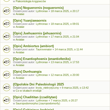
w
Paleontologia kręgowców
[Opis] Noguerornis (noguerornis)
Ostatni post autor:
Lythronax
«
18 marca 2025, o 20:17
w
Avialae
[Opis] Yuanjiawaornis
Ostatni post autor:
Lythronax
«
18 marca 2025, o 09:01
w
Avialae
[Opis] Juehuaornis (jehuaornis)
Ostatni post autor:
Lythronax
«
17 marca 2025, o 21:04
w
Avialae
[Opis] Ambiortus (ambiort)
Ostatni post autor:
Taurovenator
«
14 marca 2025, o 11:44
w
Avialae
[Opis] Enantiophoenix (enantiofeniks)
Ostatni post autor:
Lythronax
«
13 marca 2025, o 17:53
w
Avialae
[Opis] Dunhuangia
Ostatni post autor:
Lythronax
«
12 marca 2025, o 20:00
w
Avialae
(O)polskie Dni Paleobiologii 2025
Ostatni post autor:
kryty_niekrytyczny
«
9 marca 2025, o 13:42
w
Co w skałach eroduje
[Opis] Chadititan (czaditytan)
Ostatni post autor:
Lythronax
«
7 marca 2025, o 20:27
w
Sauropodomorpha (zauropodomorfy)
[Opis] Gobipipus (gobipip)