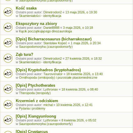
w
Sauropodomorpha (zauropodomorfy)
Kość ssaka
Ostatni post autor:
Dimetrodon2
«
13 maja 2026, o 19:30
w
Skamieniałości - identyfikacja
Ekspozytory na zbiory
Ostatni post autor:
Daniel8888
«
3 maja 2026, o 10:18
w
Kącik początkującego dinozaurologa
[Opis] Bicharracosaurus (bicharrakozaur)
Ostatni post autor:
Stanisław Kopeć
«
1 maja 2026, o 20:34
w
Sauropodomorpha (zauropodomorfy)
Ząb tura?
Ostatni post autor:
Dimetrodon2
«
27 kwietnia 2026, o 18:32
w
Skamieniałości - identyfikacja
[Opis] Kryptohadros (kryptohadros)
Ostatni post autor:
Taurovenator
«
18 kwietnia 2026, o 13:40
w
Ornithopoda (ornitopody) i pozostałe ptasiomiedniczne
[Opis] Ptychotherates
Ostatni post autor:
Lythronax
«
18 kwietnia 2026, o 08:40
w
Theropoda (teropody)
Krzermień z odciskiem
Ostatni post autor:
michal
«
10 kwietnia 2026, o 12:41
w
Pytania i problemy
[Opis] Xiangyunloong
Ostatni post autor:
Lythronax
«
8 kwietnia 2026, o 05:02
w
Sauropodomorpha (zauropodomorfy)
[Opis] Cryptarcus