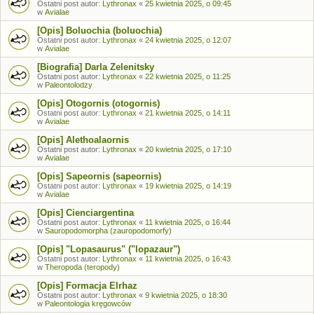
Ostatni post autor:
Lythronax
«
25 kwietnia 2025, o 09:45
w
Avialae
[Opis] Boluochia (boluochia)
Ostatni post autor:
Lythronax
«
24 kwietnia 2025, o 12:07
w
Avialae
[Biografia] Darla Zelenitsky
Ostatni post autor:
Lythronax
«
22 kwietnia 2025, o 11:25
w
Paleontolodzy
[Opis] Otogornis (otogornis)
Ostatni post autor:
Lythronax
«
21 kwietnia 2025, o 14:11
w
Avialae
[Opis] Alethoalaornis
Ostatni post autor:
Lythronax
«
20 kwietnia 2025, o 17:10
w
Avialae
[Opis] Sapeornis (sapeornis)
Ostatni post autor:
Lythronax
«
19 kwietnia 2025, o 14:19
w
Avialae
[Opis] Cienciargentina
Ostatni post autor:
Lythronax
«
11 kwietnia 2025, o 16:44
w
Sauropodomorpha (zauropodomorfy)
[Opis] "Lopasaurus" ("lopazaur")
Ostatni post autor:
Lythronax
«
11 kwietnia 2025, o 16:43
w
Theropoda (teropody)
[Opis] Formacja Elrhaz
Ostatni post autor:
Lythronax
«
9 kwietnia 2025, o 18:30
w
Paleontologia kręgowców