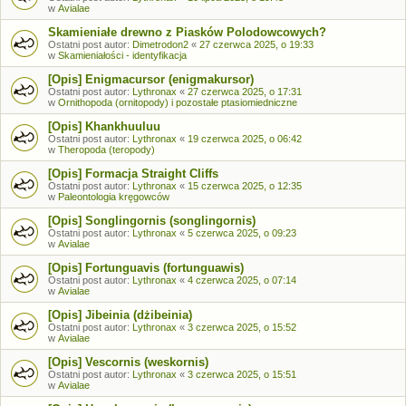
w
Avialae
Skamieniałe drewno z Piasków Polodowcowych?
Ostatni post autor:
Dimetrodon2
«
27 czerwca 2025, o 19:33
w
Skamieniałości - identyfikacja
[Opis] Enigmacursor (enigmakursor)
Ostatni post autor:
Lythronax
«
27 czerwca 2025, o 17:31
w
Ornithopoda (ornitopody) i pozostałe ptasiomiedniczne
[Opis] Khankhuuluu
Ostatni post autor:
Lythronax
«
19 czerwca 2025, o 06:42
w
Theropoda (teropody)
[Opis] Formacja Straight Cliffs
Ostatni post autor:
Lythronax
«
15 czerwca 2025, o 12:35
w
Paleontologia kręgowców
[Opis] Songlingornis (songlingornis)
Ostatni post autor:
Lythronax
«
5 czerwca 2025, o 09:23
w
Avialae
[Opis] Fortunguavis (fortunguawis)
Ostatni post autor:
Lythronax
«
4 czerwca 2025, o 07:14
w
Avialae
[Opis] Jibeinia (dżibeinia)
Ostatni post autor:
Lythronax
«
3 czerwca 2025, o 15:52
w
Avialae
[Opis] Vescornis (weskornis)
Ostatni post autor:
Lythronax
«
3 czerwca 2025, o 15:51
w
Avialae