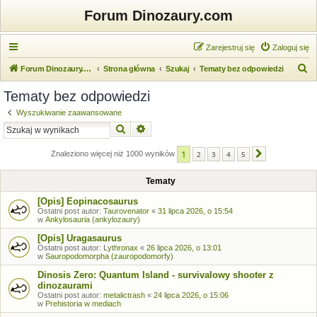
Forum Dinozaury.com
Zarejestruj się
Zaloguj się
S
Forum Dinozaury.com
Strona główna
Szukaj
Tematy bez odpowiedzi
z
Tematy bez odpowiedzi
u
Wyszukiwanie zaawansowane
k
Szukaj
Wyszukiwanie zaawansowane
a
1
j
Znaleziono więcej niż 1000 wyników
2
3
4
5
Następna
Tematy
[Opis] Eopinacosaurus
Ostatni post autor:
Taurovenator
«
31 lipca 2026, o 15:54
w
Ankylosauria (ankylozaury)
[Opis] Uragasaurus
Ostatni post autor:
Lythronax
«
26 lipca 2026, o 13:01
w
Sauropodomorpha (zauropodomorfy)
Dinosis Zero: Quantum Island - survivalowy shooter z
dinozaurami
Ostatni post autor:
metalictrash
«
24 lipca 2026, o 15:06
w
Prehistoria w mediach