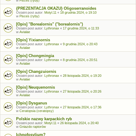
w
Pisces (ryby)
{PREZENTACJA OKAZU} Oligoserranoides
Ostatni post autor:
Motyl.11
«
18 grudnia 2024, o 19:10
w
Pisces (ryby)
[Opis] "Borealornis" ("borealornis")
Ostatni post autor:
Lythronax
«
17 grudnia 2024, o 11:33
w
Avialae
[Opis] Yixianornis
Ostatni post autor:
Lythronax
«
9 grudnia 2024, o 20:43
w
Avialae
[Opis] Chongmingia
Ostatni post autor:
Lythronax
«
8 grudnia 2024, o 20:51
w
Avialae
[Opis] Changzuiornis
Ostatni post autor:
Lythronax
«
28 listopada 2024, o 19:20
w
Avialae
[Opis] Neuquenornis
Ostatni post autor:
Lythronax
«
27 listopada 2024, o 20:26
w
Avialae
[Opis] Dysganus
Ostatni post autor:
Lythronax
«
27 listopada 2024, o 17:36
w
Ceratopsia (ceratopsy)
Polskie nazwy karpackich ryb
Ostatni post autor:
Motyl.11
«
26 listopada 2024, o 20:40
w
Gniazdo raptorów
Ichnofosylium?