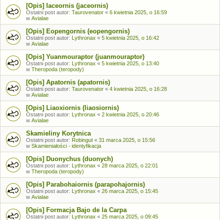
[Opis] Iaceornis (jaceornis)
Ostatni post autor:
Taurovenator
«
6 kwietnia 2025, o 16:59
w
Avialae
[Opis] Eopengornis (eopengornis)
Ostatni post autor:
Lythronax
«
5 kwietnia 2025, o 16:42
w
Avialae
[Opis] Yuanmouraptor (juanmouraptor)
Ostatni post autor:
Lythronax
«
5 kwietnia 2025, o 13:40
w
Theropoda (teropody)
[Opis] Apatornis (apatornis)
Ostatni post autor:
Taurovenator
«
4 kwietnia 2025, o 16:28
w
Avialae
[Opis] Liaoxiornis (liaosiornis)
Ostatni post autor:
Lythronax
«
2 kwietnia 2025, o 20:46
w
Avialae
Skamieliny Korytnica
Ostatni post autor:
Robingut
«
31 marca 2025, o 15:56
w
Skamieniałości - identyfikacja
[Opis] Duonychus (duonych)
Ostatni post autor:
Lythronax
«
28 marca 2025, o 22:01
w
Theropoda (teropody)
[Opis] Parabohaiornis (parapohajornis)
Ostatni post autor:
Lythronax
«
26 marca 2025, o 15:45
w
Avialae
[Opis] Formacja Bajo de la Carpa
Ostatni post autor:
Lythronax
«
25 marca 2025, o 09:45