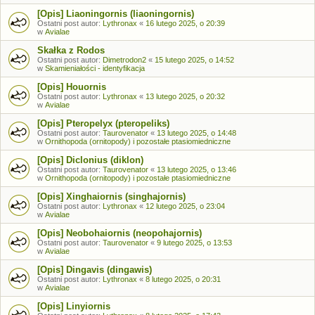
[Opis] Liaoningornis (liaoningornis)
Ostatni post autor:
Lythronax
«
16 lutego 2025, o 20:39
w
Avialae
Skałka z Rodos
Ostatni post autor:
Dimetrodon2
«
15 lutego 2025, o 14:52
w
Skamieniałości - identyfikacja
[Opis] Houornis
Ostatni post autor:
Lythronax
«
13 lutego 2025, o 20:32
w
Avialae
[Opis] Pteropelyx (pteropeliks)
Ostatni post autor:
Taurovenator
«
13 lutego 2025, o 14:48
w
Ornithopoda (ornitopody) i pozostałe ptasiomiedniczne
[Opis] Diclonius (diklon)
Ostatni post autor:
Taurovenator
«
13 lutego 2025, o 13:46
w
Ornithopoda (ornitopody) i pozostałe ptasiomiedniczne
[Opis] Xinghaiornis (singhajornis)
Ostatni post autor:
Lythronax
«
12 lutego 2025, o 23:04
w
Avialae
[Opis] Neobohaiornis (neopohajornis)
Ostatni post autor:
Taurovenator
«
9 lutego 2025, o 13:53
w
Avialae
[Opis] Dingavis (dingawis)
Ostatni post autor:
Lythronax
«
8 lutego 2025, o 20:31
w
Avialae
[Opis] Linyiornis