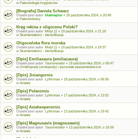
w
Paleontologia kręgowców
[Biografia] Daniela Schwarz
Ostatni post autor:
Utahraptor
«
20 października 2024, o 20:48
w
Paleontolodzy
Kręg rekina z oligocenu Polski?
Ostatni post autor:
Motyl.11
«
19 października 2024, o 21:18
w
Skamieniałości - identyfikacja
Oligoceńska flora morska
Ostatni post autor:
Motyl.11
«
19 października 2024, o 19:37
w
Skamieniałości - identyfikacja
[Opis] Emiliasaura (emiliazaura)
Ostatni post autor:
Taurovenator
«
19 października 2024, o 09:47
w
Ornithopoda (ornitopody) i pozostałe ptasiomiedniczne
[Opis] Jixiangornis
Ostatni post autor:
Lythronax
«
18 października 2024, o 06:56
w
Avialae
[Opis] Polarornis
Ostatni post autor:
Lythronax
«
17 października 2024, o 13:52
w
Avialae
[Opis] Asiahesperornis
Ostatni post autor:
Lythronax
«
13 października 2024, o 19:42
w
Avialae
[Opis] Magnusavis (magnusawis)
Ostatni post autor:
Taurovenator
«
13 października 2024, o 16:59
w
Avialae