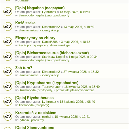
w
Avialae
[Opis] Nagatitan (nagatytan)
Ostatni post autor:
Lythronax
«
18 maja 2026, o 16:41
w
Sauropodomorpha (zauropodomorfy)
Kość ssaka
Ostatni post autor:
Dimetrodon2
«
13 maja 2026, o 19:30
w
Skamieniałości - identyfikacja
Ekspozytory na zbiory
Ostatni post autor:
Daniel8888
«
3 maja 2026, o 10:18
w
Kącik początkującego dinozaurologa
[Opis] Bicharracosaurus (bicharrakozaur)
Ostatni post autor:
Stanisław Kopeć
«
1 maja 2026, o 20:34
w
Sauropodomorpha (zauropodomorfy)
Ząb tura?
Ostatni post autor:
Dimetrodon2
«
27 kwietnia 2026, o 18:32
w
Skamieniałości - identyfikacja
[Opis] Kryptohadros (kryptohadros)
Ostatni post autor:
Taurovenator
«
18 kwietnia 2026, o 13:40
w
Ornithopoda (ornitopody) i pozostałe ptasiomiedniczne
[Opis] Ptychotherates
Ostatni post autor:
Lythronax
«
18 kwietnia 2026, o 08:40
w
Theropoda (teropody)
Krzermień z odciskiem
Ostatni post autor:
michal
«
10 kwietnia 2026, o 12:41
w
Pytania i problemy
[Opis] Xiangyunloong