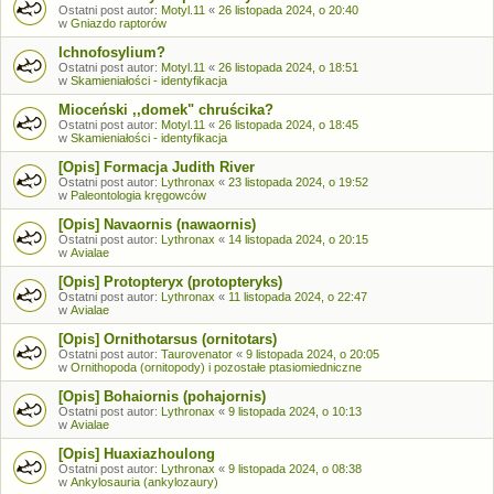
Ostatni post autor:
Motyl.11
«
26 listopada 2024, o 20:40
w
Gniazdo raptorów
Ichnofosylium?
Ostatni post autor:
Motyl.11
«
26 listopada 2024, o 18:51
w
Skamieniałości - identyfikacja
Mioceński ,,domek" chruścika?
Ostatni post autor:
Motyl.11
«
26 listopada 2024, o 18:45
w
Skamieniałości - identyfikacja
[Opis] Formacja Judith River
Ostatni post autor:
Lythronax
«
23 listopada 2024, o 19:52
w
Paleontologia kręgowców
[Opis] Navaornis (nawaornis)
Ostatni post autor:
Lythronax
«
14 listopada 2024, o 20:15
w
Avialae
[Opis] Protopteryx (protopteryks)
Ostatni post autor:
Lythronax
«
11 listopada 2024, o 22:47
w
Avialae
[Opis] Ornithotarsus (ornitotars)
Ostatni post autor:
Taurovenator
«
9 listopada 2024, o 20:05
w
Ornithopoda (ornitopody) i pozostałe ptasiomiedniczne
[Opis] Bohaiornis (pohajornis)
Ostatni post autor:
Lythronax
«
9 listopada 2024, o 10:13
w
Avialae
[Opis] Huaxiazhoulong
Ostatni post autor:
Lythronax
«
9 listopada 2024, o 08:38
w
Ankylosauria (ankylozaury)