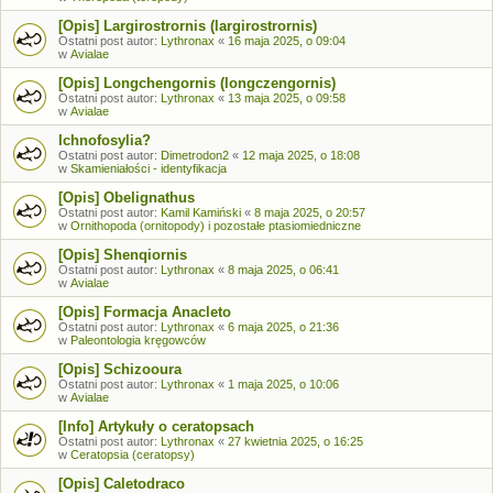
[Opis] Largirostrornis (largirostrornis)
Ostatni post autor:
Lythronax
«
16 maja 2025, o 09:04
w
Avialae
[Opis] Longchengornis (longczengornis)
Ostatni post autor:
Lythronax
«
13 maja 2025, o 09:58
w
Avialae
Ichnofosylia?
Ostatni post autor:
Dimetrodon2
«
12 maja 2025, o 18:08
w
Skamieniałości - identyfikacja
[Opis] Obelignathus
Ostatni post autor:
Kamil Kamiński
«
8 maja 2025, o 20:57
w
Ornithopoda (ornitopody) i pozostałe ptasiomiedniczne
[Opis] Shenqiornis
Ostatni post autor:
Lythronax
«
8 maja 2025, o 06:41
w
Avialae
[Opis] Formacja Anacleto
Ostatni post autor:
Lythronax
«
6 maja 2025, o 21:36
w
Paleontologia kręgowców
[Opis] Schizooura
Ostatni post autor:
Lythronax
«
1 maja 2025, o 10:06
w
Avialae
[Info] Artykuły o ceratopsach
Ostatni post autor:
Lythronax
«
27 kwietnia 2025, o 16:25
w
Ceratopsia (ceratopsy)
[Opis] Caletodraco