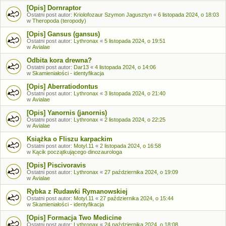
[Opis] Dornraptor
Ostatni post autor:
Kriolofozaur Szymon Jagusztyn
«
6 listopada 2024, o 18:03
w
Theropoda (teropody)
[Opis] Gansus (gansus)
Ostatni post autor:
Lythronax
«
5 listopada 2024, o 19:51
w
Avialae
Odbita kora drewna?
Ostatni post autor:
Dar13
«
4 listopada 2024, o 14:06
w
Skamieniałości - identyfikacja
[Opis] Aberratiodontus
Ostatni post autor:
Lythronax
«
3 listopada 2024, o 21:40
w
Avialae
[Opis] Yanornis (janornis)
Ostatni post autor:
Lythronax
«
2 listopada 2024, o 22:25
w
Avialae
Książka o Fliszu karpackim
Ostatni post autor:
Motyl.11
«
2 listopada 2024, o 16:58
w
Kącik początkującego dinozaurologa
[Opis] Piscivoravis
Ostatni post autor:
Lythronax
«
27 października 2024, o 19:09
w
Avialae
Rybka z Rudawki Rymanowskiej
Ostatni post autor:
Motyl.11
«
27 października 2024, o 15:44
w
Skamieniałości - identyfikacja
[Opis] Formacja Two Medicine
Ostatni post autor:
Lythronax
«
24 października 2024, o 18:08