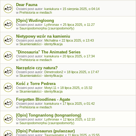
Dear Fauna
Ostatni post autor:
kaniukura
«
15 sierpnia 2025, o 04:14
w
Prehistoria w mediach
[Opis] Wudingloong
Ostatni post autor:
Lythronax
«
25 lipca 2025, o 11:27
w
Sauropodomorpha (zauropodomorfy)
Nietypowy wzór na kamieniu
Ostatni post autor:
Michalina
«
22 lipca 2025, o 13:43
w
Skamieniałości - identyfikacja
"Dinosauria" The Animated Series
Ostatni post autor:
kaniukura
«
20 lipca 2025, o 17:34
w
Prehistoria w mediach
Narzędzie czy natura?
Ostatni post autor:
Dimetrodon2
«
18 lipca 2025, o 17:47
w
Skamieniałości - identyfikacja
Kość z Torre Pedrera
Ostatni post autor:
Motyl.11
«
18 lipca 2025, o 15:32
w
Skamieniałości - identyfikacja
Forgotten Bloodlines - Agate
Ostatni post autor:
kaniukura
«
17 lipca 2025, o 01:42
w
Prehistoria w mediach
[Opis] Tongnanlong (tongnanlong)
Ostatni post autor:
Lythronax
«
12 lipca 2025, o 12:10
w
Sauropodomorpha (zauropodomorfy)
[Opis] Pulaosaurus (pulaozaur)
Ostatni post autor:
Taurovenator
«
11 lipca 2025, o 15:55