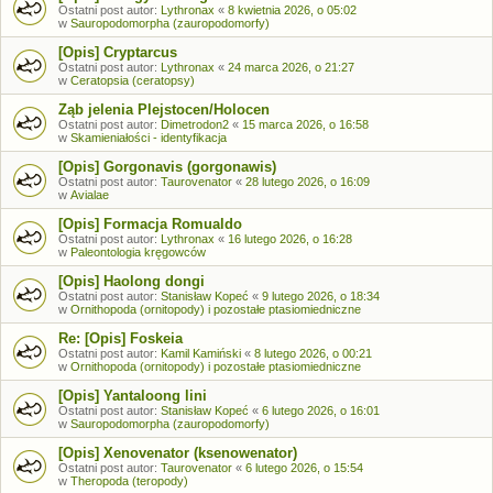
Ostatni post autor:
Lythronax
«
8 kwietnia 2026, o 05:02
w
Sauropodomorpha (zauropodomorfy)
[Opis] Cryptarcus
Ostatni post autor:
Lythronax
«
24 marca 2026, o 21:27
w
Ceratopsia (ceratopsy)
Ząb jelenia Plejstocen/Holocen
Ostatni post autor:
Dimetrodon2
«
15 marca 2026, o 16:58
w
Skamieniałości - identyfikacja
[Opis] Gorgonavis (gorgonawis)
Ostatni post autor:
Taurovenator
«
28 lutego 2026, o 16:09
w
Avialae
[Opis] Formacja Romualdo
Ostatni post autor:
Lythronax
«
16 lutego 2026, o 16:28
w
Paleontologia kręgowców
[Opis] Haolong dongi
Ostatni post autor:
Stanisław Kopeć
«
9 lutego 2026, o 18:34
w
Ornithopoda (ornitopody) i pozostałe ptasiomiedniczne
Re: [Opis] Foskeia
Ostatni post autor:
Kamil Kamiński
«
8 lutego 2026, o 00:21
w
Ornithopoda (ornitopody) i pozostałe ptasiomiedniczne
[Opis] Yantaloong lini
Ostatni post autor:
Stanisław Kopeć
«
6 lutego 2026, o 16:01
w
Sauropodomorpha (zauropodomorfy)
[Opis] Xenovenator (ksenowenator)
Ostatni post autor:
Taurovenator
«
6 lutego 2026, o 15:54
w
Theropoda (teropody)