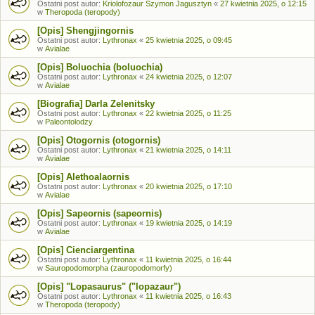
Ostatni post autor:
Kriolofozaur Szymon Jagusztyn
«
27 kwietnia 2025, o 12:15
w
Theropoda (teropody)
[Opis] Shengjingornis
Ostatni post autor:
Lythronax
«
25 kwietnia 2025, o 09:45
w
Avialae
[Opis] Boluochia (boluochia)
Ostatni post autor:
Lythronax
«
24 kwietnia 2025, o 12:07
w
Avialae
[Biografia] Darla Zelenitsky
Ostatni post autor:
Lythronax
«
22 kwietnia 2025, o 11:25
w
Paleontolodzy
[Opis] Otogornis (otogornis)
Ostatni post autor:
Lythronax
«
21 kwietnia 2025, o 14:11
w
Avialae
[Opis] Alethoalaornis
Ostatni post autor:
Lythronax
«
20 kwietnia 2025, o 17:10
w
Avialae
[Opis] Sapeornis (sapeornis)
Ostatni post autor:
Lythronax
«
19 kwietnia 2025, o 14:19
w
Avialae
[Opis] Cienciargentina
Ostatni post autor:
Lythronax
«
11 kwietnia 2025, o 16:44
w
Sauropodomorpha (zauropodomorfy)
[Opis] "Lopasaurus" ("lopazaur")
Ostatni post autor:
Lythronax
«
11 kwietnia 2025, o 16:43
w
Theropoda (teropody)