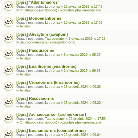
[Opis] "Atlantohadros"
Ostatni post autor:
Lythronax
«
12 stycznia 2025, o 17:43
w
Ornithopoda (ornitopody) i pozostałe ptasiomiedniczne
[Opis] Monoenantiornis
Ostatni post autor:
Lythronax
«
10 stycznia 2025, o 17:08
w
Avialae
[Opis] Ahvaytum (awajtum)
Ostatni post autor:
Taurovenator
«
8 stycznia 2025, o 17:29
w
Sauropodomorpha (zauropodomorfy)
[Opis] Pasquiaornis
Ostatni post autor:
Lythronax
«
6 stycznia 2025, o 08:25
w
Avialae
[Opis] Enantiornis (enantiornis)
Ostatni post autor:
Lythronax
«
1 stycznia 2025, o 09:36
w
Avialae
[Opis] Crosnoornis (krosnoornis)
Ostatni post autor:
Lythronax
«
26 grudnia 2024, o 09:36
w
Avialae
[Opis] Resoviaornis
Ostatni post autor:
Lythronax
«
25 grudnia 2024, o 08:22
w
Avialae
[Opis] Archaeocursor (archeokursor)
Ostatni post autor:
Taurovenator
«
22 grudnia 2024, o 17:53
w
Ornithopoda (ornitopody) i pozostałe ptasiomiedniczne
[Opis] Eoenantiornis (eoenantiornis)
Ostatni post autor:
Lythronax
«
22 grudnia 2024, o 09:04