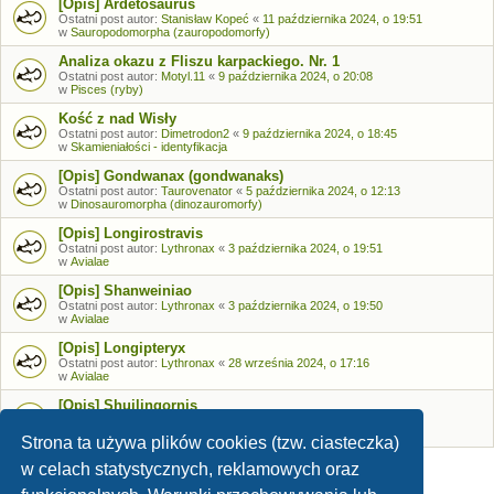
[Opis] Ardetosaurus
Ostatni post autor:
Stanisław Kopeć
«
11 października 2024, o 19:51
w
Sauropodomorpha (zauropodomorfy)
Analiza okazu z Fliszu karpackiego. Nr. 1
Ostatni post autor:
Motyl.11
«
9 października 2024, o 20:08
w
Pisces (ryby)
Kość z nad Wisły
Ostatni post autor:
Dimetrodon2
«
9 października 2024, o 18:45
w
Skamieniałości - identyfikacja
[Opis] Gondwanax (gondwanaks)
Ostatni post autor:
Taurovenator
«
5 października 2024, o 12:13
w
Dinosauromorpha (dinozauromorfy)
[Opis] Longirostravis
Ostatni post autor:
Lythronax
«
3 października 2024, o 19:51
w
Avialae
[Opis] Shanweiniao
Ostatni post autor:
Lythronax
«
3 października 2024, o 19:50
w
Avialae
[Opis] Longipteryx
Ostatni post autor:
Lythronax
«
28 września 2024, o 17:16
w
Avialae
[Opis] Shuilingornis
Ostatni post autor:
Lythronax
«
26 września 2024, o 17:53
w
Avialae
Strona ta używa plików cookies (tzw. ciasteczka)
w celach statystycznych, reklamowych oraz