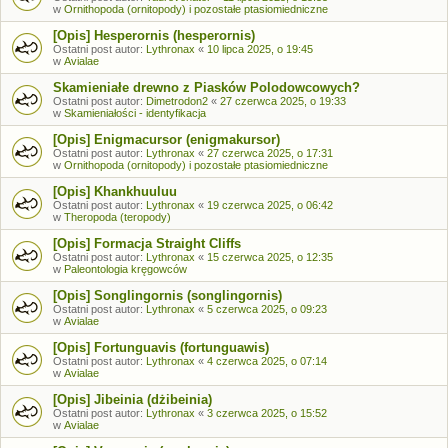
w
Ornithopoda (ornitopody) i pozostałe ptasiomiedniczne
[Opis] Hesperornis (hesperornis)
Ostatni post autor:
Lythronax
«
10 lipca 2025, o 19:45
w
Avialae
Skamieniałe drewno z Piasków Polodowcowych?
Ostatni post autor:
Dimetrodon2
«
27 czerwca 2025, o 19:33
w
Skamieniałości - identyfikacja
[Opis] Enigmacursor (enigmakursor)
Ostatni post autor:
Lythronax
«
27 czerwca 2025, o 17:31
w
Ornithopoda (ornitopody) i pozostałe ptasiomiedniczne
[Opis] Khankhuuluu
Ostatni post autor:
Lythronax
«
19 czerwca 2025, o 06:42
w
Theropoda (teropody)
[Opis] Formacja Straight Cliffs
Ostatni post autor:
Lythronax
«
15 czerwca 2025, o 12:35
w
Paleontologia kręgowców
[Opis] Songlingornis (songlingornis)
Ostatni post autor:
Lythronax
«
5 czerwca 2025, o 09:23
w
Avialae
[Opis] Fortunguavis (fortunguawis)
Ostatni post autor:
Lythronax
«
4 czerwca 2025, o 07:14
w
Avialae
[Opis] Jibeinia (dżibeinia)
Ostatni post autor:
Lythronax
«
3 czerwca 2025, o 15:52
w
Avialae