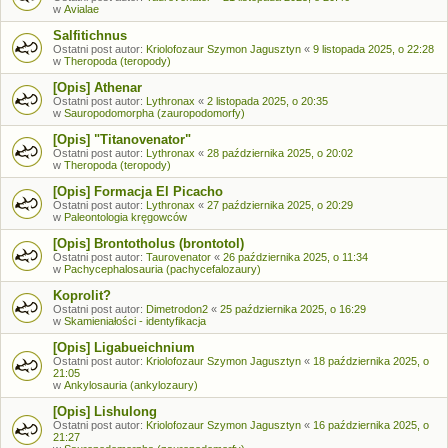
w
Avialae
Salfitichnus
Ostatni post autor:
Kriolofozaur Szymon Jagusztyn
«
9 listopada 2025, o 22:28
w
Theropoda (teropody)
[Opis] Athenar
Ostatni post autor:
Lythronax
«
2 listopada 2025, o 20:35
w
Sauropodomorpha (zauropodomorfy)
[Opis] "Titanovenator"
Ostatni post autor:
Lythronax
«
28 października 2025, o 20:02
w
Theropoda (teropody)
[Opis] Formacja El Picacho
Ostatni post autor:
Lythronax
«
27 października 2025, o 20:29
w
Paleontologia kręgowców
[Opis] Brontotholus (brontotol)
Ostatni post autor:
Taurovenator
«
26 października 2025, o 11:34
w
Pachycephalosauria (pachycefalozaury)
Koprolit?
Ostatni post autor:
Dimetrodon2
«
25 października 2025, o 16:29
w
Skamieniałości - identyfikacja
[Opis] Ligabueichnium
Ostatni post autor:
Kriolofozaur Szymon Jagusztyn
«
18 października 2025, o
21:05
w
Ankylosauria (ankylozaury)
[Opis] Lishulong
Ostatni post autor:
Kriolofozaur Szymon Jagusztyn
«
16 października 2025, o
21:27