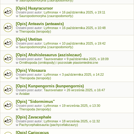
w
Sauropodomorpha (zauropodomorfy)
[Opis] Huayracursor
Ostatni post autor:
Lythronax
«
16 października 2025, o 19:11
w
Sauropodomorpha (zauropodomorfy)
[Opis] Anteavis (anteawis)
Ostatni post autor:
Lythronax
«
16 października 2025, o 10:48
w
Theropoda (teropody)
[Opis] Utetitan
Ostatni post autor:
Lythronax
«
10 października 2025, o 19:42
w
Sauropodomorpha (zauropodomorfy)
[Opis] Ahshislesaurus (aszislezaur)
Ostatni post autor:
Taurovenator
«
9 października 2025, o 18:09
w
Ornithopoda (ornitopody) i pozostałe ptasiomiedniczne
[Opis] Vitosaura
Ostatni post autor:
Lythronax
«
3 października 2025, o 14:22
w
Theropoda (teropody)
[Opis] Kunpengornis (kunpengornis)
Ostatni post autor:
Taurovenator
«
26 września 2025, o 16:47
w
Avialae
[Opis] "Sidormimus"
Ostatni post autor:
Lythronax
«
19 września 2025, o 13:30
w
Theropoda (teropody)
[Opis] Zavacephale
Ostatni post autor:
Lythronax
«
18 września 2025, o 11:32
w
Pachycephalosauria (pachycefalozaury)
[Opis] Cariocecus