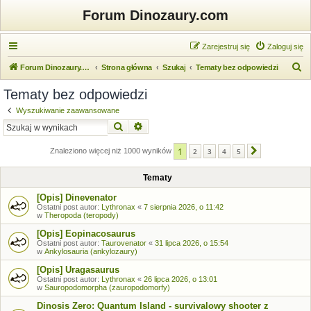
Forum Dinozaury.com
Zarejestruj się
Zaloguj się
S
Forum Dinozaury.com
Strona główna
Szukaj
Tematy bez odpowiedzi
z
Tematy bez odpowiedzi
u
Wyszukiwanie zaawansowane
k
Szukaj
Wyszukiwanie zaawansowane
a
1
j
Znaleziono więcej niż 1000 wyników
2
3
4
5
Następna
Tematy
[Opis] Dinevenator
Ostatni post autor:
Lythronax
«
7 sierpnia 2026, o 11:42
w
Theropoda (teropody)
[Opis] Eopinacosaurus
Ostatni post autor:
Taurovenator
«
31 lipca 2026, o 15:54
w
Ankylosauria (ankylozaury)
[Opis] Uragasaurus
Ostatni post autor:
Lythronax
«
26 lipca 2026, o 13:01
w
Sauropodomorpha (zauropodomorfy)
Dinosis Zero: Quantum Island - survivalowy shooter z