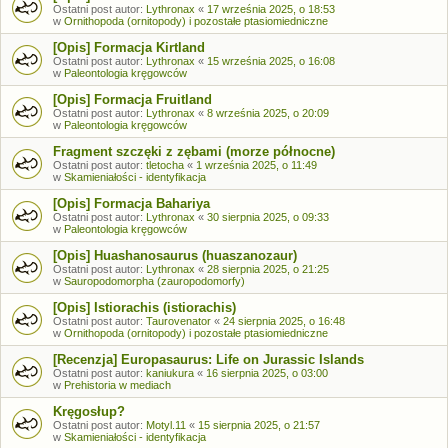
Ostatni post autor:
Lythronax
«
17 września 2025, o 18:53
w
Ornithopoda (ornitopody) i pozostałe ptasiomiedniczne
[Opis] Formacja Kirtland
Ostatni post autor:
Lythronax
«
15 września 2025, o 16:08
w
Paleontologia kręgowców
[Opis] Formacja Fruitland
Ostatni post autor:
Lythronax
«
8 września 2025, o 20:09
w
Paleontologia kręgowców
Fragment szczęki z zębami (morze północne)
Ostatni post autor:
tletocha
«
1 września 2025, o 11:49
w
Skamieniałości - identyfikacja
[Opis] Formacja Bahariya
Ostatni post autor:
Lythronax
«
30 sierpnia 2025, o 09:33
w
Paleontologia kręgowców
[Opis] Huashanosaurus (huaszanozaur)
Ostatni post autor:
Lythronax
«
28 sierpnia 2025, o 21:25
w
Sauropodomorpha (zauropodomorfy)
[Opis] Istiorachis (istiorachis)
Ostatni post autor:
Taurovenator
«
24 sierpnia 2025, o 16:48
w
Ornithopoda (ornitopody) i pozostałe ptasiomiedniczne
[Recenzja] Europasaurus: Life on Jurassic Islands
Ostatni post autor:
kaniukura
«
16 sierpnia 2025, o 03:00
w
Prehistoria w mediach
Kręgosłup?
Ostatni post autor:
Motyl.11
«
15 sierpnia 2025, o 21:57
w
Skamieniałości - identyfikacja