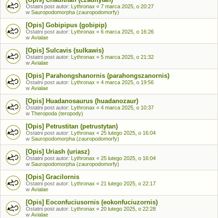
Ostatni post autor:
Lythronax
«
7 marca 2025, o 20:27
w
Sauropodomorpha (zauropodomorfy)
[Opis] Gobipipus (gobipip)
Ostatni post autor:
Lythronax
«
6 marca 2025, o 16:26
w
Avialae
[Opis] Sulcavis (sulkawis)
Ostatni post autor:
Lythronax
«
5 marca 2025, o 21:32
w
Avialae
[Opis] Parahongshanornis (parahongszanornis)
Ostatni post autor:
Lythronax
«
4 marca 2025, o 19:56
w
Avialae
[Opis] Huadanosaurus (huadanozaur)
Ostatni post autor:
Lythronax
«
4 marca 2025, o 10:37
w
Theropoda (teropody)
[Opis] Petrustitan (petrustytan)
Ostatni post autor:
Lythronax
«
25 lutego 2025, o 16:04
w
Sauropodomorpha (zauropodomorfy)
[Opis] Uriash (uriasz)
Ostatni post autor:
Lythronax
«
25 lutego 2025, o 16:04
w
Sauropodomorpha (zauropodomorfy)
[Opis] Gracilornis
Ostatni post autor:
Lythronax
«
21 lutego 2025, o 22:17
w
Avialae
[Opis] Eoconfuciusornis (eokonfuciuzornis)
Ostatni post autor:
Lythronax
«
20 lutego 2025, o 22:28
w
Avialae