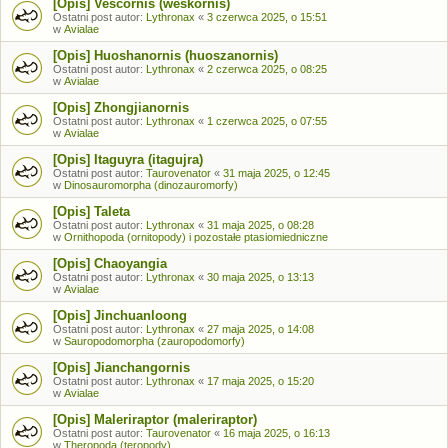
[Opis] Vescornis (weskornis)
Ostatni post autor:
Lythronax
«
3 czerwca 2025, o 15:51
w
Avialae
[Opis] Huoshanornis (huoszanornis)
Ostatni post autor:
Lythronax
«
2 czerwca 2025, o 08:25
w
Avialae
[Opis] Zhongjianornis
Ostatni post autor:
Lythronax
«
1 czerwca 2025, o 07:55
w
Avialae
[Opis] Itaguyra (itagujra)
Ostatni post autor:
Taurovenator
«
31 maja 2025, o 12:45
w
Dinosauromorpha (dinozauromorfy)
[Opis] Taleta
Ostatni post autor:
Lythronax
«
31 maja 2025, o 08:28
w
Ornithopoda (ornitopody) i pozostałe ptasiomiedniczne
[Opis] Chaoyangia
Ostatni post autor:
Lythronax
«
30 maja 2025, o 13:13
w
Avialae
[Opis] Jinchuanloong
Ostatni post autor:
Lythronax
«
27 maja 2025, o 14:08
w
Sauropodomorpha (zauropodomorfy)
[Opis] Jianchangornis
Ostatni post autor:
Lythronax
«
17 maja 2025, o 15:20
w
Avialae
[Opis] Maleriraptor (maleriraptor)
Ostatni post autor:
Taurovenator
«
16 maja 2025, o 16:13
w
Theropoda (teropody)