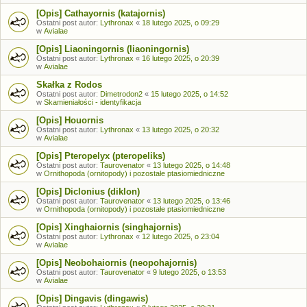
[Opis] Cathayornis (katajornis)
Ostatni post autor:
Lythronax
«
18 lutego 2025, o 09:29
w
Avialae
[Opis] Liaoningornis (liaoningornis)
Ostatni post autor:
Lythronax
«
16 lutego 2025, o 20:39
w
Avialae
Skałka z Rodos
Ostatni post autor:
Dimetrodon2
«
15 lutego 2025, o 14:52
w
Skamieniałości - identyfikacja
[Opis] Houornis
Ostatni post autor:
Lythronax
«
13 lutego 2025, o 20:32
w
Avialae
[Opis] Pteropelyx (pteropeliks)
Ostatni post autor:
Taurovenator
«
13 lutego 2025, o 14:48
w
Ornithopoda (ornitopody) i pozostałe ptasiomiedniczne
[Opis] Diclonius (diklon)
Ostatni post autor:
Taurovenator
«
13 lutego 2025, o 13:46
w
Ornithopoda (ornitopody) i pozostałe ptasiomiedniczne
[Opis] Xinghaiornis (singhajornis)
Ostatni post autor:
Lythronax
«
12 lutego 2025, o 23:04
w
Avialae
[Opis] Neobohaiornis (neopohajornis)
Ostatni post autor:
Taurovenator
«
9 lutego 2025, o 13:53
w
Avialae
[Opis] Dingavis (dingawis)