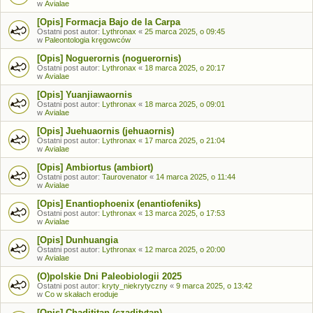
w
Avialae
[Opis] Formacja Bajo de la Carpa
Ostatni post autor:
Lythronax
«
25 marca 2025, o 09:45
w
Paleontologia kręgowców
[Opis] Noguerornis (noguerornis)
Ostatni post autor:
Lythronax
«
18 marca 2025, o 20:17
w
Avialae
[Opis] Yuanjiawaornis
Ostatni post autor:
Lythronax
«
18 marca 2025, o 09:01
w
Avialae
[Opis] Juehuaornis (jehuaornis)
Ostatni post autor:
Lythronax
«
17 marca 2025, o 21:04
w
Avialae
[Opis] Ambiortus (ambiort)
Ostatni post autor:
Taurovenator
«
14 marca 2025, o 11:44
w
Avialae
[Opis] Enantiophoenix (enantiofeniks)
Ostatni post autor:
Lythronax
«
13 marca 2025, o 17:53
w
Avialae
[Opis] Dunhuangia
Ostatni post autor:
Lythronax
«
12 marca 2025, o 20:00
w
Avialae
(O)polskie Dni Paleobiologii 2025
Ostatni post autor:
kryty_niekrytyczny
«
9 marca 2025, o 13:42
w
Co w skałach eroduje
[Opis] Chadititan (czaditytan)