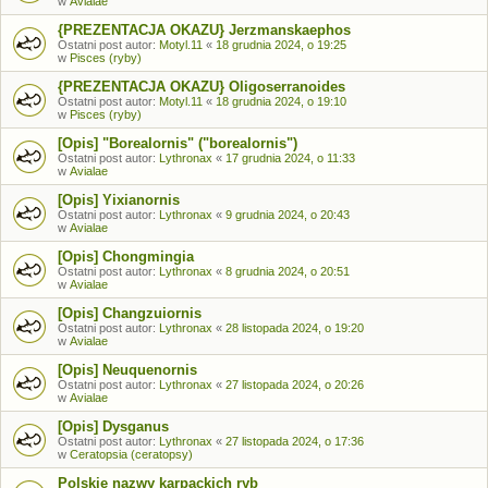
w
Avialae
{PREZENTACJA OKAZU} Jerzmanskaephos
Ostatni post autor:
Motyl.11
«
18 grudnia 2024, o 19:25
w
Pisces (ryby)
{PREZENTACJA OKAZU} Oligoserranoides
Ostatni post autor:
Motyl.11
«
18 grudnia 2024, o 19:10
w
Pisces (ryby)
[Opis] "Borealornis" ("borealornis")
Ostatni post autor:
Lythronax
«
17 grudnia 2024, o 11:33
w
Avialae
[Opis] Yixianornis
Ostatni post autor:
Lythronax
«
9 grudnia 2024, o 20:43
w
Avialae
[Opis] Chongmingia
Ostatni post autor:
Lythronax
«
8 grudnia 2024, o 20:51
w
Avialae
[Opis] Changzuiornis
Ostatni post autor:
Lythronax
«
28 listopada 2024, o 19:20
w
Avialae
[Opis] Neuquenornis
Ostatni post autor:
Lythronax
«
27 listopada 2024, o 20:26
w
Avialae
[Opis] Dysganus
Ostatni post autor:
Lythronax
«
27 listopada 2024, o 17:36
w
Ceratopsia (ceratopsy)
Polskie nazwy karpackich ryb