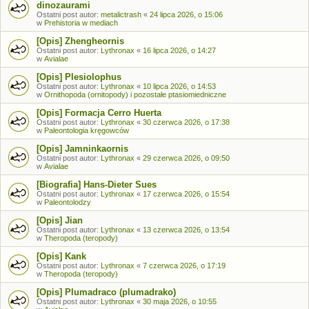
dinozaurami
Ostatni post autor:
metalictrash
«
24 lipca 2026, o 15:06
w
Prehistoria w mediach
[Opis] Zhengheornis
Ostatni post autor:
Lythronax
«
16 lipca 2026, o 14:27
w
Avialae
[Opis] Plesiolophus
Ostatni post autor:
Lythronax
«
10 lipca 2026, o 14:53
w
Ornithopoda (ornitopody) i pozostałe ptasiomiedniczne
[Opis] Formacja Cerro Huerta
Ostatni post autor:
Lythronax
«
30 czerwca 2026, o 17:38
w
Paleontologia kręgowców
[Opis] Jamninkaornis
Ostatni post autor:
Lythronax
«
29 czerwca 2026, o 09:50
w
Avialae
[Biografia] Hans-Dieter Sues
Ostatni post autor:
Lythronax
«
17 czerwca 2026, o 15:54
w
Paleontolodzy
[Opis] Jian
Ostatni post autor:
Lythronax
«
13 czerwca 2026, o 13:54
w
Theropoda (teropody)
[Opis] Kank
Ostatni post autor:
Lythronax
«
7 czerwca 2026, o 17:19
w
Theropoda (teropody)
[Opis] Plumadraco (plumadrako)
Ostatni post autor:
Lythronax
«
30 maja 2026, o 10:55