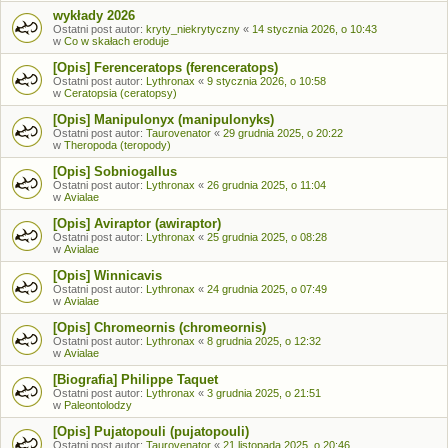
wykłady 2026
Ostatni post autor:
kryty_niekrytyczny
«
14 stycznia 2026, o 10:43
w
Co w skałach eroduje
[Opis] Ferenceratops (ferenceratops)
Ostatni post autor:
Lythronax
«
9 stycznia 2026, o 10:58
w
Ceratopsia (ceratopsy)
[Opis] Manipulonyx (manipulonyks)
Ostatni post autor:
Taurovenator
«
29 grudnia 2025, o 20:22
w
Theropoda (teropody)
[Opis] Sobniogallus
Ostatni post autor:
Lythronax
«
26 grudnia 2025, o 11:04
w
Avialae
[Opis] Aviraptor (awiraptor)
Ostatni post autor:
Lythronax
«
25 grudnia 2025, o 08:28
w
Avialae
[Opis] Winnicavis
Ostatni post autor:
Lythronax
«
24 grudnia 2025, o 07:49
w
Avialae
[Opis] Chromeornis (chromeornis)
Ostatni post autor:
Lythronax
«
8 grudnia 2025, o 12:32
w
Avialae
[Biografia] Philippe Taquet
Ostatni post autor:
Lythronax
«
3 grudnia 2025, o 21:51
w
Paleontolodzy
[Opis] Pujatopouli (pujatopouli)
Ostatni post autor:
Taurovenator
«
21 listopada 2025, o 20:46