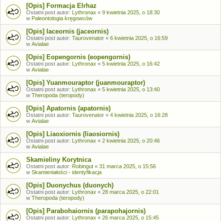
[Opis] Formacja Elrhaz
Ostatni post autor:
Lythronax
«
9 kwietnia 2025, o 18:30
w
Paleontologia kręgowców
[Opis] Iaceornis (jaceornis)
Ostatni post autor:
Taurovenator
«
6 kwietnia 2025, o 16:59
w
Avialae
[Opis] Eopengornis (eopengornis)
Ostatni post autor:
Lythronax
«
5 kwietnia 2025, o 16:42
w
Avialae
[Opis] Yuanmouraptor (juanmouraptor)
Ostatni post autor:
Lythronax
«
5 kwietnia 2025, o 13:40
w
Theropoda (teropody)
[Opis] Apatornis (apatornis)
Ostatni post autor:
Taurovenator
«
4 kwietnia 2025, o 16:28
w
Avialae
[Opis] Liaoxiornis (liaosiornis)
Ostatni post autor:
Lythronax
«
2 kwietnia 2025, o 20:46
w
Avialae
Skamieliny Korytnica
Ostatni post autor:
Robingut
«
31 marca 2025, o 15:56
w
Skamieniałości - identyfikacja
[Opis] Duonychus (duonych)
Ostatni post autor:
Lythronax
«
28 marca 2025, o 22:01
w
Theropoda (teropody)
[Opis] Parabohaiornis (parapohajornis)
Ostatni post autor:
Lythronax
«
26 marca 2025, o 15:45