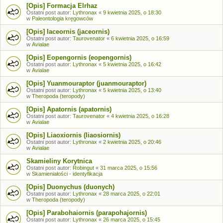
[Opis] Formacja Elrhaz
Ostatni post autor:
Lythronax
«
9 kwietnia 2025, o 18:30
w
Paleontologia kręgowców
[Opis] Iaceornis (jaceornis)
Ostatni post autor:
Taurovenator
«
6 kwietnia 2025, o 16:59
w
Avialae
[Opis] Eopengornis (eopengornis)
Ostatni post autor:
Lythronax
«
5 kwietnia 2025, o 16:42
w
Avialae
[Opis] Yuanmouraptor (juanmouraptor)
Ostatni post autor:
Lythronax
«
5 kwietnia 2025, o 13:40
w
Theropoda (teropody)
[Opis] Apatornis (apatornis)
Ostatni post autor:
Taurovenator
«
4 kwietnia 2025, o 16:28
w
Avialae
[Opis] Liaoxiornis (liaosiornis)
Ostatni post autor:
Lythronax
«
2 kwietnia 2025, o 20:46
w
Avialae
Skamieliny Korytnica
Ostatni post autor:
Robingut
«
31 marca 2025, o 15:56
w
Skamieniałości - identyfikacja
[Opis] Duonychus (duonych)
Ostatni post autor:
Lythronax
«
28 marca 2025, o 22:01
w
Theropoda (teropody)
[Opis] Parabohaiornis (parapohajornis)
Ostatni post autor:
Lythronax
«
26 marca 2025, o 15:45