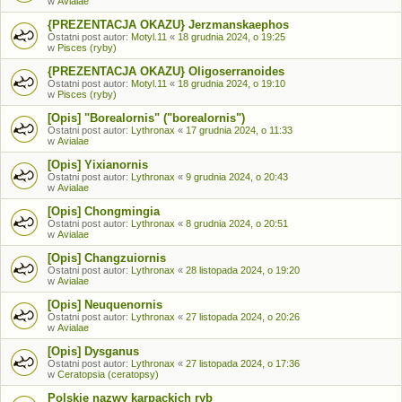
w
Avialae
{PREZENTACJA OKAZU} Jerzmanskaephos
Ostatni post autor:
Motyl.11
«
18 grudnia 2024, o 19:25
w
Pisces (ryby)
{PREZENTACJA OKAZU} Oligoserranoides
Ostatni post autor:
Motyl.11
«
18 grudnia 2024, o 19:10
w
Pisces (ryby)
[Opis] "Borealornis" ("borealornis")
Ostatni post autor:
Lythronax
«
17 grudnia 2024, o 11:33
w
Avialae
[Opis] Yixianornis
Ostatni post autor:
Lythronax
«
9 grudnia 2024, o 20:43
w
Avialae
[Opis] Chongmingia
Ostatni post autor:
Lythronax
«
8 grudnia 2024, o 20:51
w
Avialae
[Opis] Changzuiornis
Ostatni post autor:
Lythronax
«
28 listopada 2024, o 19:20
w
Avialae
[Opis] Neuquenornis
Ostatni post autor:
Lythronax
«
27 listopada 2024, o 20:26
w
Avialae
[Opis] Dysganus
Ostatni post autor:
Lythronax
«
27 listopada 2024, o 17:36
w
Ceratopsia (ceratopsy)
Polskie nazwy karpackich ryb