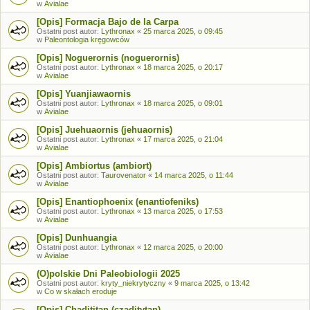
w
Avialae
[Opis] Formacja Bajo de la Carpa
Ostatni post autor:
Lythronax
«
25 marca 2025, o 09:45
w
Paleontologia kręgowców
[Opis] Noguerornis (noguerornis)
Ostatni post autor:
Lythronax
«
18 marca 2025, o 20:17
w
Avialae
[Opis] Yuanjiawaornis
Ostatni post autor:
Lythronax
«
18 marca 2025, o 09:01
w
Avialae
[Opis] Juehuaornis (jehuaornis)
Ostatni post autor:
Lythronax
«
17 marca 2025, o 21:04
w
Avialae
[Opis] Ambiortus (ambiort)
Ostatni post autor:
Taurovenator
«
14 marca 2025, o 11:44
w
Avialae
[Opis] Enantiophoenix (enantiofeniks)
Ostatni post autor:
Lythronax
«
13 marca 2025, o 17:53
w
Avialae
[Opis] Dunhuangia
Ostatni post autor:
Lythronax
«
12 marca 2025, o 20:00
w
Avialae
(O)polskie Dni Paleobiologii 2025
Ostatni post autor:
kryty_niekrytyczny
«
9 marca 2025, o 13:42
w
Co w skałach eroduje
[Opis] Chadititan (czaditytan)