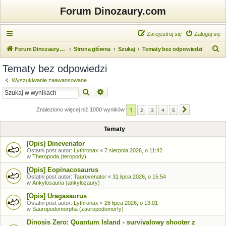
Forum Dinozaury.com
Zarejestruj się
Zaloguj się
S
Forum Dinozaury.com
Strona główna
Szukaj
Tematy bez odpowiedzi
z
Tematy bez odpowiedzi
u
Wyszukiwanie zaawansowane
k
Szukaj
Wyszukiwanie zaawansowane
a
1
j
Znaleziono więcej niż 1000 wyników
2
3
4
5
Następna
Tematy
[Opis] Dinevenator
Ostatni post autor:
Lythronax
«
7 sierpnia 2026, o 11:42
w
Theropoda (teropody)
[Opis] Eopinacosaurus
Ostatni post autor:
Taurovenator
«
31 lipca 2026, o 15:54
w
Ankylosauria (ankylozaury)
[Opis] Uragasaurus
Ostatni post autor:
Lythronax
«
26 lipca 2026, o 13:01
w
Sauropodomorpha (zauropodomorfy)
Dinosis Zero: Quantum Island - survivalowy shooter z