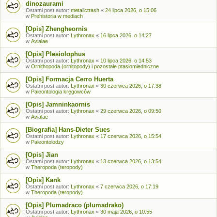
dinozaurami
Ostatni post autor:
metalictrash
«
24 lipca 2026, o 15:06
w
Prehistoria w mediach
[Opis] Zhengheornis
Ostatni post autor:
Lythronax
«
16 lipca 2026, o 14:27
w
Avialae
[Opis] Plesiolophus
Ostatni post autor:
Lythronax
«
10 lipca 2026, o 14:53
w
Ornithopoda (ornitopody) i pozostałe ptasiomiedniczne
[Opis] Formacja Cerro Huerta
Ostatni post autor:
Lythronax
«
30 czerwca 2026, o 17:38
w
Paleontologia kręgowców
[Opis] Jamninkaornis
Ostatni post autor:
Lythronax
«
29 czerwca 2026, o 09:50
w
Avialae
[Biografia] Hans-Dieter Sues
Ostatni post autor:
Lythronax
«
17 czerwca 2026, o 15:54
w
Paleontolodzy
[Opis] Jian
Ostatni post autor:
Lythronax
«
13 czerwca 2026, o 13:54
w
Theropoda (teropody)
[Opis] Kank
Ostatni post autor:
Lythronax
«
7 czerwca 2026, o 17:19
w
Theropoda (teropody)
[Opis] Plumadraco (plumadrako)
Ostatni post autor:
Lythronax
«
30 maja 2026, o 10:55