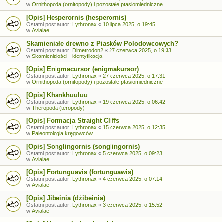
w
Ornithopoda (ornitopody) i pozostałe ptasiomiedniczne
[Opis] Hesperornis (hesperornis)
Ostatni post autor:
Lythronax
«
10 lipca 2025, o 19:45
w
Avialae
Skamieniałe drewno z Piasków Polodowcowych?
Ostatni post autor:
Dimetrodon2
«
27 czerwca 2025, o 19:33
w
Skamieniałości - identyfikacja
[Opis] Enigmacursor (enigmakursor)
Ostatni post autor:
Lythronax
«
27 czerwca 2025, o 17:31
w
Ornithopoda (ornitopody) i pozostałe ptasiomiedniczne
[Opis] Khankhuuluu
Ostatni post autor:
Lythronax
«
19 czerwca 2025, o 06:42
w
Theropoda (teropody)
[Opis] Formacja Straight Cliffs
Ostatni post autor:
Lythronax
«
15 czerwca 2025, o 12:35
w
Paleontologia kręgowców
[Opis] Songlingornis (songlingornis)
Ostatni post autor:
Lythronax
«
5 czerwca 2025, o 09:23
w
Avialae
[Opis] Fortunguavis (fortunguawis)
Ostatni post autor:
Lythronax
«
4 czerwca 2025, o 07:14
w
Avialae
[Opis] Jibeinia (dżibeinia)
Ostatni post autor:
Lythronax
«
3 czerwca 2025, o 15:52
w
Avialae