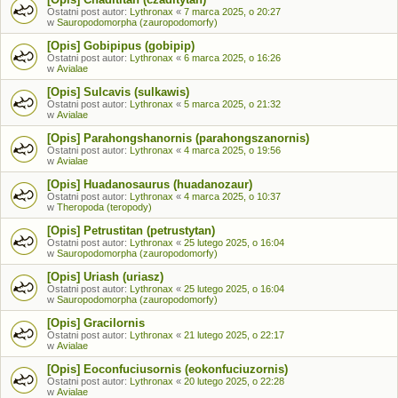
Ostatni post autor:
Lythronax
«
7 marca 2025, o 20:27
w
Sauropodomorpha (zauropodomorfy)
[Opis] Gobipipus (gobipip)
Ostatni post autor:
Lythronax
«
6 marca 2025, o 16:26
w
Avialae
[Opis] Sulcavis (sulkawis)
Ostatni post autor:
Lythronax
«
5 marca 2025, o 21:32
w
Avialae
[Opis] Parahongshanornis (parahongszanornis)
Ostatni post autor:
Lythronax
«
4 marca 2025, o 19:56
w
Avialae
[Opis] Huadanosaurus (huadanozaur)
Ostatni post autor:
Lythronax
«
4 marca 2025, o 10:37
w
Theropoda (teropody)
[Opis] Petrustitan (petrustytan)
Ostatni post autor:
Lythronax
«
25 lutego 2025, o 16:04
w
Sauropodomorpha (zauropodomorfy)
[Opis] Uriash (uriasz)
Ostatni post autor:
Lythronax
«
25 lutego 2025, o 16:04
w
Sauropodomorpha (zauropodomorfy)
[Opis] Gracilornis
Ostatni post autor:
Lythronax
«
21 lutego 2025, o 22:17
w
Avialae
[Opis] Eoconfuciusornis (eokonfuciuzornis)
Ostatni post autor:
Lythronax
«
20 lutego 2025, o 22:28
w
Avialae