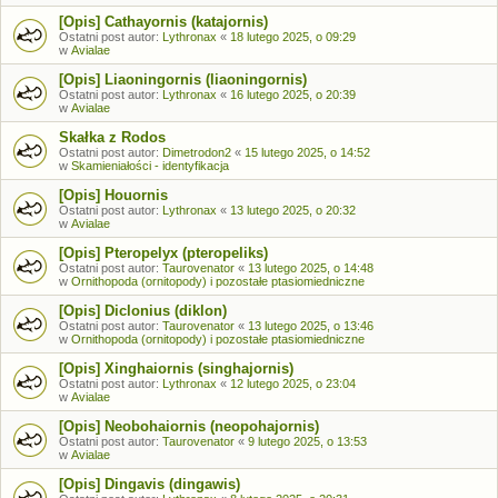
[Opis] Cathayornis (katajornis)
Ostatni post autor:
Lythronax
«
18 lutego 2025, o 09:29
w
Avialae
[Opis] Liaoningornis (liaoningornis)
Ostatni post autor:
Lythronax
«
16 lutego 2025, o 20:39
w
Avialae
Skałka z Rodos
Ostatni post autor:
Dimetrodon2
«
15 lutego 2025, o 14:52
w
Skamieniałości - identyfikacja
[Opis] Houornis
Ostatni post autor:
Lythronax
«
13 lutego 2025, o 20:32
w
Avialae
[Opis] Pteropelyx (pteropeliks)
Ostatni post autor:
Taurovenator
«
13 lutego 2025, o 14:48
w
Ornithopoda (ornitopody) i pozostałe ptasiomiedniczne
[Opis] Diclonius (diklon)
Ostatni post autor:
Taurovenator
«
13 lutego 2025, o 13:46
w
Ornithopoda (ornitopody) i pozostałe ptasiomiedniczne
[Opis] Xinghaiornis (singhajornis)
Ostatni post autor:
Lythronax
«
12 lutego 2025, o 23:04
w
Avialae
[Opis] Neobohaiornis (neopohajornis)
Ostatni post autor:
Taurovenator
«
9 lutego 2025, o 13:53
w
Avialae
[Opis] Dingavis (dingawis)