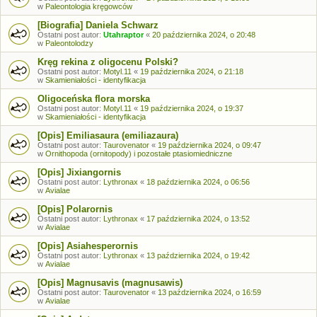
w
Paleontologia kręgowców
[Biografia] Daniela Schwarz
Ostatni post autor:
Utahraptor
«
20 października 2024, o 20:48
w
Paleontolodzy
Kręg rekina z oligocenu Polski?
Ostatni post autor:
Motyl.11
«
19 października 2024, o 21:18
w
Skamieniałości - identyfikacja
Oligoceńska flora morska
Ostatni post autor:
Motyl.11
«
19 października 2024, o 19:37
w
Skamieniałości - identyfikacja
[Opis] Emiliasaura (emiliazaura)
Ostatni post autor:
Taurovenator
«
19 października 2024, o 09:47
w
Ornithopoda (ornitopody) i pozostałe ptasiomiedniczne
[Opis] Jixiangornis
Ostatni post autor:
Lythronax
«
18 października 2024, o 06:56
w
Avialae
[Opis] Polarornis
Ostatni post autor:
Lythronax
«
17 października 2024, o 13:52
w
Avialae
[Opis] Asiahesperornis
Ostatni post autor:
Lythronax
«
13 października 2024, o 19:42
w
Avialae
[Opis] Magnusavis (magnusawis)
Ostatni post autor:
Taurovenator
«
13 października 2024, o 16:59
w
Avialae