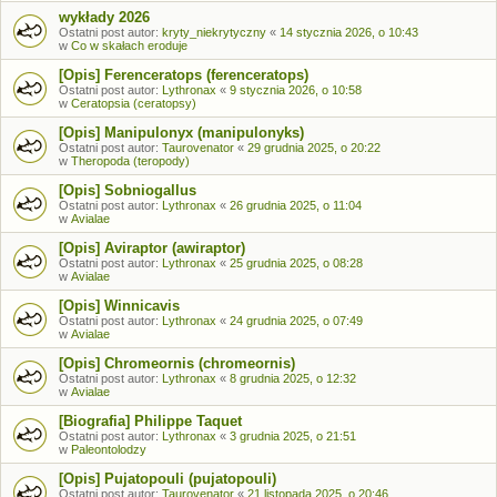
wykłady 2026
Ostatni post autor:
kryty_niekrytyczny
«
14 stycznia 2026, o 10:43
w
Co w skałach eroduje
[Opis] Ferenceratops (ferenceratops)
Ostatni post autor:
Lythronax
«
9 stycznia 2026, o 10:58
w
Ceratopsia (ceratopsy)
[Opis] Manipulonyx (manipulonyks)
Ostatni post autor:
Taurovenator
«
29 grudnia 2025, o 20:22
w
Theropoda (teropody)
[Opis] Sobniogallus
Ostatni post autor:
Lythronax
«
26 grudnia 2025, o 11:04
w
Avialae
[Opis] Aviraptor (awiraptor)
Ostatni post autor:
Lythronax
«
25 grudnia 2025, o 08:28
w
Avialae
[Opis] Winnicavis
Ostatni post autor:
Lythronax
«
24 grudnia 2025, o 07:49
w
Avialae
[Opis] Chromeornis (chromeornis)
Ostatni post autor:
Lythronax
«
8 grudnia 2025, o 12:32
w
Avialae
[Biografia] Philippe Taquet
Ostatni post autor:
Lythronax
«
3 grudnia 2025, o 21:51
w
Paleontolodzy
[Opis] Pujatopouli (pujatopouli)
Ostatni post autor:
Taurovenator
«
21 listopada 2025, o 20:46