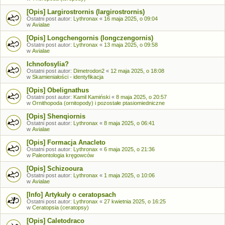
[Opis] Largirostrornis (largirostrornis)
Ostatni post autor:
Lythronax
«
16 maja 2025, o 09:04
w
Avialae
[Opis] Longchengornis (longczengornis)
Ostatni post autor:
Lythronax
«
13 maja 2025, o 09:58
w
Avialae
Ichnofosylia?
Ostatni post autor:
Dimetrodon2
«
12 maja 2025, o 18:08
w
Skamieniałości - identyfikacja
[Opis] Obelignathus
Ostatni post autor:
Kamil Kamiński
«
8 maja 2025, o 20:57
w
Ornithopoda (ornitopody) i pozostałe ptasiomiedniczne
[Opis] Shenqiornis
Ostatni post autor:
Lythronax
«
8 maja 2025, o 06:41
w
Avialae
[Opis] Formacja Anacleto
Ostatni post autor:
Lythronax
«
6 maja 2025, o 21:36
w
Paleontologia kręgowców
[Opis] Schizooura
Ostatni post autor:
Lythronax
«
1 maja 2025, o 10:06
w
Avialae
[Info] Artykuły o ceratopsach
Ostatni post autor:
Lythronax
«
27 kwietnia 2025, o 16:25
w
Ceratopsia (ceratopsy)
[Opis] Caletodraco