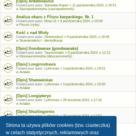
[Opis] Ardetosaurus
Ostatni post autor:
Stanisław Kopeć
«
11 października 2024, o 19:51
w
Sauropodomorpha (zauropodomorfy)
Analiza okazu z Fliszu karpackiego. Nr. 1
Ostatni post autor:
Motyl.11
«
9 października 2024, o 20:08
w
Pisces (ryby)
Kość z nad Wisły
Ostatni post autor:
Dimetrodon2
«
9 października 2024, o 18:45
w
Skamieniałości - identyfikacja
[Opis] Gondwanax (gondwanaks)
Ostatni post autor:
Taurovenator
«
5 października 2024, o 12:13
w
Dinosauromorpha (dinozauromorfy)
[Opis] Longirostravis
Ostatni post autor:
Lythronax
«
3 października 2024, o 19:51
w
Avialae
[Opis] Shanweiniao
Ostatni post autor:
Lythronax
«
3 października 2024, o 19:50
w
Avialae
[Opis] Longipteryx
Ostatni post autor:
Lythronax
«
28 września 2024, o 17:16
w
Avialae
[Opis] Shuilingornis
Ostatni post autor:
Lythronax
«
26 września 2024, o 17:53
w
Avialae
Strona ta używa plików cookies (tzw. ciasteczka)
w celach statystycznych, reklamowych oraz