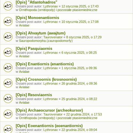
[Opis] "Atlantohadros"
Ostatni post autor:
Lythronax
«
12 stycznia 2025, o 17:43
w
Ornithopoda (ornitopody) i pozostałe ptasiomiedniczne
[Opis] Monoenantiornis
Ostatni post autor:
Lythronax
«
10 stycznia 2025, o 17:08
w
Avialae
[Opis] Ahvaytum (awajtum)
Ostatni post autor:
Taurovenator
«
8 stycznia 2025, o 17:29
w
Sauropodomorpha (zauropodomorfy)
[Opis] Pasquiaornis
Ostatni post autor:
Lythronax
«
6 stycznia 2025, o 08:25
w
Avialae
[Opis] Enantiornis (enantiornis)
Ostatni post autor:
Lythronax
«
1 stycznia 2025, o 09:36
w
Avialae
[Opis] Crosnoornis (krosnoornis)
Ostatni post autor:
Lythronax
«
26 grudnia 2024, o 09:36
w
Avialae
[Opis] Resoviaornis
Ostatni post autor:
Lythronax
«
25 grudnia 2024, o 08:22
w
Avialae
[Opis] Archaeocursor (archeokursor)
Ostatni post autor:
Taurovenator
«
22 grudnia 2024, o 17:53
w
Ornithopoda (ornitopody) i pozostałe ptasiomiedniczne
[Opis] Eoenantiornis (eoenantiornis)
Ostatni post autor:
Lythronax
«
22 grudnia 2024, o 09:04