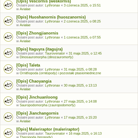
[Opis] Vescornis (weskornis)
Ostatni post autor:
Lythronax
«
3 czerwca 2025, o 15:51
w
Avialae
[Opis] Huoshanornis (huoszanornis)
Ostatni post autor:
Lythronax
«
2 czerwca 2025, o 08:25
w
Avialae
[Opis] Zhongjianornis
Ostatni post autor:
Lythronax
«
1 czerwca 2025, o 07:55
w
Avialae
[Opis] Itaguyra (itagujra)
Ostatni post autor:
Taurovenator
«
31 maja 2025, o 12:45
w
Dinosauromorpha (dinozauromorfy)
[Opis] Taleta
Ostatni post autor:
Lythronax
«
31 maja 2025, o 08:28
w
Ornithopoda (ornitopody) i pozostałe ptasiomiedniczne
[Opis] Chaoyangia
Ostatni post autor:
Lythronax
«
30 maja 2025, o 13:13
w
Avialae
[Opis] Jinchuanloong
Ostatni post autor:
Lythronax
«
27 maja 2025, o 14:08
w
Sauropodomorpha (zauropodomorfy)
[Opis] Jianchangornis
Ostatni post autor:
Lythronax
«
17 maja 2025, o 15:20
w
Avialae
[Opis] Maleriraptor (maleriraptor)
Ostatni post autor:
Taurovenator
«
16 maja 2025, o 16:13
w
Theropoda (teropody)