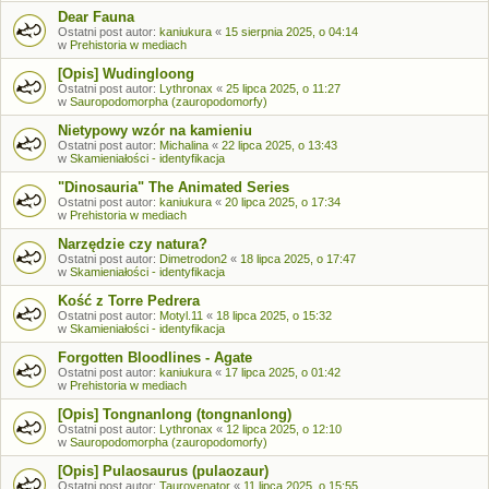
Dear Fauna
Ostatni post autor:
kaniukura
«
15 sierpnia 2025, o 04:14
w
Prehistoria w mediach
[Opis] Wudingloong
Ostatni post autor:
Lythronax
«
25 lipca 2025, o 11:27
w
Sauropodomorpha (zauropodomorfy)
Nietypowy wzór na kamieniu
Ostatni post autor:
Michalina
«
22 lipca 2025, o 13:43
w
Skamieniałości - identyfikacja
"Dinosauria" The Animated Series
Ostatni post autor:
kaniukura
«
20 lipca 2025, o 17:34
w
Prehistoria w mediach
Narzędzie czy natura?
Ostatni post autor:
Dimetrodon2
«
18 lipca 2025, o 17:47
w
Skamieniałości - identyfikacja
Kość z Torre Pedrera
Ostatni post autor:
Motyl.11
«
18 lipca 2025, o 15:32
w
Skamieniałości - identyfikacja
Forgotten Bloodlines - Agate
Ostatni post autor:
kaniukura
«
17 lipca 2025, o 01:42
w
Prehistoria w mediach
[Opis] Tongnanlong (tongnanlong)
Ostatni post autor:
Lythronax
«
12 lipca 2025, o 12:10
w
Sauropodomorpha (zauropodomorfy)
[Opis] Pulaosaurus (pulaozaur)
Ostatni post autor:
Taurovenator
«
11 lipca 2025, o 15:55