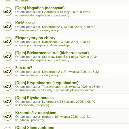
w
Avialae
[Opis] Nagatitan (nagatytan)
Ostatni post autor:
Lythronax
«
18 maja 2026, o 16:41
w
Sauropodomorpha (zauropodomorfy)
Kość ssaka
Ostatni post autor:
Dimetrodon2
«
13 maja 2026, o 19:30
w
Skamieniałości - identyfikacja
Ekspozytory na zbiory
Ostatni post autor:
Daniel8888
«
3 maja 2026, o 10:18
w
Kącik początkującego dinozaurologa
[Opis] Bicharracosaurus (bicharrakozaur)
Ostatni post autor:
Stanisław Kopeć
«
1 maja 2026, o 20:34
w
Sauropodomorpha (zauropodomorfy)
Ząb tura?
Ostatni post autor:
Dimetrodon2
«
27 kwietnia 2026, o 18:32
w
Skamieniałości - identyfikacja
[Opis] Kryptohadros (kryptohadros)
Ostatni post autor:
Taurovenator
«
18 kwietnia 2026, o 13:40
w
Ornithopoda (ornitopody) i pozostałe ptasiomiedniczne
[Opis] Ptychotherates
Ostatni post autor:
Lythronax
«
18 kwietnia 2026, o 08:40
w
Theropoda (teropody)
Krzermień z odciskiem
Ostatni post autor:
michal
«
10 kwietnia 2026, o 12:41
w
Pytania i problemy
[Opis] Xiangyunloong