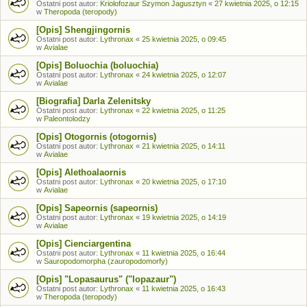
Ostatni post autor:
Kriolofozaur Szymon Jagusztyn
«
27 kwietnia 2025, o 12:15
w
Theropoda (teropody)
[Opis] Shengjingornis
Ostatni post autor:
Lythronax
«
25 kwietnia 2025, o 09:45
w
Avialae
[Opis] Boluochia (boluochia)
Ostatni post autor:
Lythronax
«
24 kwietnia 2025, o 12:07
w
Avialae
[Biografia] Darla Zelenitsky
Ostatni post autor:
Lythronax
«
22 kwietnia 2025, o 11:25
w
Paleontolodzy
[Opis] Otogornis (otogornis)
Ostatni post autor:
Lythronax
«
21 kwietnia 2025, o 14:11
w
Avialae
[Opis] Alethoalaornis
Ostatni post autor:
Lythronax
«
20 kwietnia 2025, o 17:10
w
Avialae
[Opis] Sapeornis (sapeornis)
Ostatni post autor:
Lythronax
«
19 kwietnia 2025, o 14:19
w
Avialae
[Opis] Cienciargentina
Ostatni post autor:
Lythronax
«
11 kwietnia 2025, o 16:44
w
Sauropodomorpha (zauropodomorfy)
[Opis] "Lopasaurus" ("lopazaur")
Ostatni post autor:
Lythronax
«
11 kwietnia 2025, o 16:43
w
Theropoda (teropody)