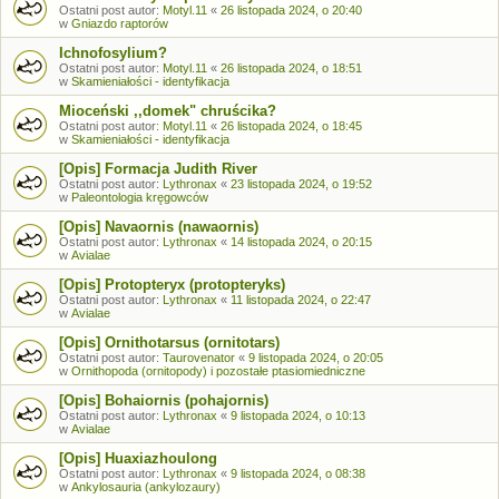
Ostatni post autor:
Motyl.11
«
26 listopada 2024, o 20:40
w
Gniazdo raptorów
Ichnofosylium?
Ostatni post autor:
Motyl.11
«
26 listopada 2024, o 18:51
w
Skamieniałości - identyfikacja
Mioceński ,,domek" chruścika?
Ostatni post autor:
Motyl.11
«
26 listopada 2024, o 18:45
w
Skamieniałości - identyfikacja
[Opis] Formacja Judith River
Ostatni post autor:
Lythronax
«
23 listopada 2024, o 19:52
w
Paleontologia kręgowców
[Opis] Navaornis (nawaornis)
Ostatni post autor:
Lythronax
«
14 listopada 2024, o 20:15
w
Avialae
[Opis] Protopteryx (protopteryks)
Ostatni post autor:
Lythronax
«
11 listopada 2024, o 22:47
w
Avialae
[Opis] Ornithotarsus (ornitotars)
Ostatni post autor:
Taurovenator
«
9 listopada 2024, o 20:05
w
Ornithopoda (ornitopody) i pozostałe ptasiomiedniczne
[Opis] Bohaiornis (pohajornis)
Ostatni post autor:
Lythronax
«
9 listopada 2024, o 10:13
w
Avialae
[Opis] Huaxiazhoulong
Ostatni post autor:
Lythronax
«
9 listopada 2024, o 08:38
w
Ankylosauria (ankylozaury)