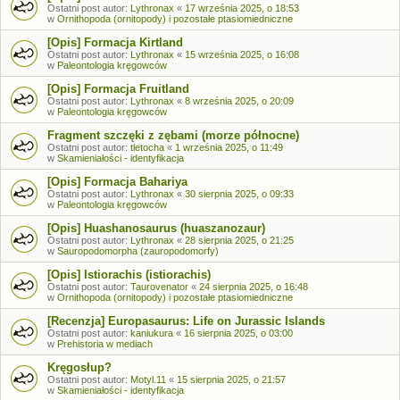
Ostatni post autor:
Lythronax
«
17 września 2025, o 18:53
w
Ornithopoda (ornitopody) i pozostałe ptasiomiedniczne
[Opis] Formacja Kirtland
Ostatni post autor:
Lythronax
«
15 września 2025, o 16:08
w
Paleontologia kręgowców
[Opis] Formacja Fruitland
Ostatni post autor:
Lythronax
«
8 września 2025, o 20:09
w
Paleontologia kręgowców
Fragment szczęki z zębami (morze północne)
Ostatni post autor:
tletocha
«
1 września 2025, o 11:49
w
Skamieniałości - identyfikacja
[Opis] Formacja Bahariya
Ostatni post autor:
Lythronax
«
30 sierpnia 2025, o 09:33
w
Paleontologia kręgowców
[Opis] Huashanosaurus (huaszanozaur)
Ostatni post autor:
Lythronax
«
28 sierpnia 2025, o 21:25
w
Sauropodomorpha (zauropodomorfy)
[Opis] Istiorachis (istiorachis)
Ostatni post autor:
Taurovenator
«
24 sierpnia 2025, o 16:48
w
Ornithopoda (ornitopody) i pozostałe ptasiomiedniczne
[Recenzja] Europasaurus: Life on Jurassic Islands
Ostatni post autor:
kaniukura
«
16 sierpnia 2025, o 03:00
w
Prehistoria w mediach
Kręgosłup?
Ostatni post autor:
Motyl.11
«
15 sierpnia 2025, o 21:57
w
Skamieniałości - identyfikacja