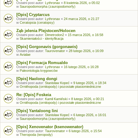
Ostatni post autor:
Lythronax
«
8 kwietnia 2026, o 05:02
w
Sauropodomorpha (zauropodomorfy)
[Opis] Cryptarcus
Ostatni post autor:
Lythronax
«
24 marca 2026, o 21:27
w
Ceratopsia (ceratopsy)
Ząb jelenia Plejstocen/Holocen
Ostatni post autor:
Dimetrodon2
«
15 marca 2026, o 16:58
w
Skamieniałości - identyfikacja
[Opis] Gorgonavis (gorgonawis)
Ostatni post autor:
Taurovenator
«
28 lutego 2026, o 16:09
w
Avialae
[Opis] Formacja Romualdo
Ostatni post autor:
Lythronax
«
16 lutego 2026, o 16:28
w
Paleontologia kręgowców
[Opis] Haolong dongi
Ostatni post autor:
Stanisław Kopeć
«
9 lutego 2026, o 18:34
w
Ornithopoda (ornitopody) i pozostałe ptasiomiedniczne
Re: [Opis] Foskeia
Ostatni post autor:
Kamil Kamiński
«
8 lutego 2026, o 00:21
w
Ornithopoda (ornitopody) i pozostałe ptasiomiedniczne
[Opis] Yantaloong lini
Ostatni post autor:
Stanisław Kopeć
«
6 lutego 2026, o 16:01
w
Sauropodomorpha (zauropodomorfy)
[Opis] Xenovenator (ksenowenator)
Ostatni post autor:
Taurovenator
«
6 lutego 2026, o 15:54
w
Theropoda (teropody)