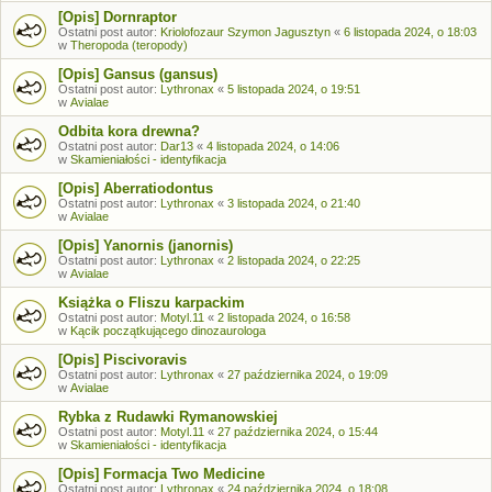
[Opis] Dornraptor
Ostatni post autor:
Kriolofozaur Szymon Jagusztyn
«
6 listopada 2024, o 18:03
w
Theropoda (teropody)
[Opis] Gansus (gansus)
Ostatni post autor:
Lythronax
«
5 listopada 2024, o 19:51
w
Avialae
Odbita kora drewna?
Ostatni post autor:
Dar13
«
4 listopada 2024, o 14:06
w
Skamieniałości - identyfikacja
[Opis] Aberratiodontus
Ostatni post autor:
Lythronax
«
3 listopada 2024, o 21:40
w
Avialae
[Opis] Yanornis (janornis)
Ostatni post autor:
Lythronax
«
2 listopada 2024, o 22:25
w
Avialae
Książka o Fliszu karpackim
Ostatni post autor:
Motyl.11
«
2 listopada 2024, o 16:58
w
Kącik początkującego dinozaurologa
[Opis] Piscivoravis
Ostatni post autor:
Lythronax
«
27 października 2024, o 19:09
w
Avialae
Rybka z Rudawki Rymanowskiej
Ostatni post autor:
Motyl.11
«
27 października 2024, o 15:44
w
Skamieniałości - identyfikacja
[Opis] Formacja Two Medicine
Ostatni post autor:
Lythronax
«
24 października 2024, o 18:08