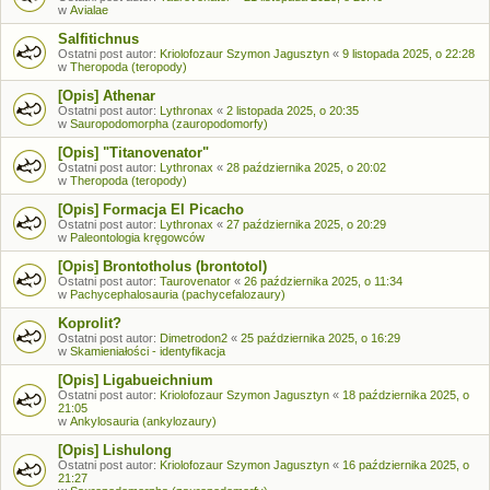
w
Avialae
Salfitichnus
Ostatni post autor:
Kriolofozaur Szymon Jagusztyn
«
9 listopada 2025, o 22:28
w
Theropoda (teropody)
[Opis] Athenar
Ostatni post autor:
Lythronax
«
2 listopada 2025, o 20:35
w
Sauropodomorpha (zauropodomorfy)
[Opis] "Titanovenator"
Ostatni post autor:
Lythronax
«
28 października 2025, o 20:02
w
Theropoda (teropody)
[Opis] Formacja El Picacho
Ostatni post autor:
Lythronax
«
27 października 2025, o 20:29
w
Paleontologia kręgowców
[Opis] Brontotholus (brontotol)
Ostatni post autor:
Taurovenator
«
26 października 2025, o 11:34
w
Pachycephalosauria (pachycefalozaury)
Koprolit?
Ostatni post autor:
Dimetrodon2
«
25 października 2025, o 16:29
w
Skamieniałości - identyfikacja
[Opis] Ligabueichnium
Ostatni post autor:
Kriolofozaur Szymon Jagusztyn
«
18 października 2025, o
21:05
w
Ankylosauria (ankylozaury)
[Opis] Lishulong
Ostatni post autor:
Kriolofozaur Szymon Jagusztyn
«
16 października 2025, o
21:27