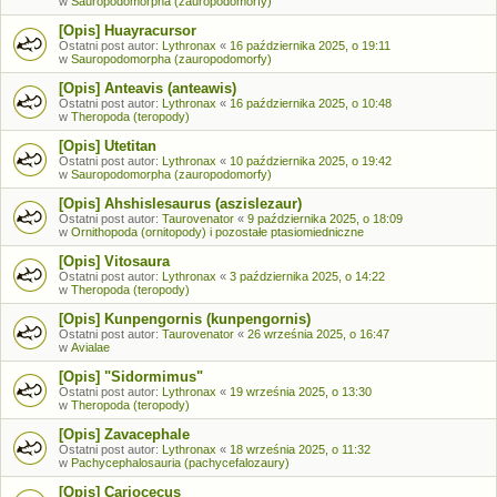
w
Sauropodomorpha (zauropodomorfy)
[Opis] Huayracursor
Ostatni post autor:
Lythronax
«
16 października 2025, o 19:11
w
Sauropodomorpha (zauropodomorfy)
[Opis] Anteavis (anteawis)
Ostatni post autor:
Lythronax
«
16 października 2025, o 10:48
w
Theropoda (teropody)
[Opis] Utetitan
Ostatni post autor:
Lythronax
«
10 października 2025, o 19:42
w
Sauropodomorpha (zauropodomorfy)
[Opis] Ahshislesaurus (aszislezaur)
Ostatni post autor:
Taurovenator
«
9 października 2025, o 18:09
w
Ornithopoda (ornitopody) i pozostałe ptasiomiedniczne
[Opis] Vitosaura
Ostatni post autor:
Lythronax
«
3 października 2025, o 14:22
w
Theropoda (teropody)
[Opis] Kunpengornis (kunpengornis)
Ostatni post autor:
Taurovenator
«
26 września 2025, o 16:47
w
Avialae
[Opis] "Sidormimus"
Ostatni post autor:
Lythronax
«
19 września 2025, o 13:30
w
Theropoda (teropody)
[Opis] Zavacephale
Ostatni post autor:
Lythronax
«
18 września 2025, o 11:32
w
Pachycephalosauria (pachycefalozaury)
[Opis] Cariocecus