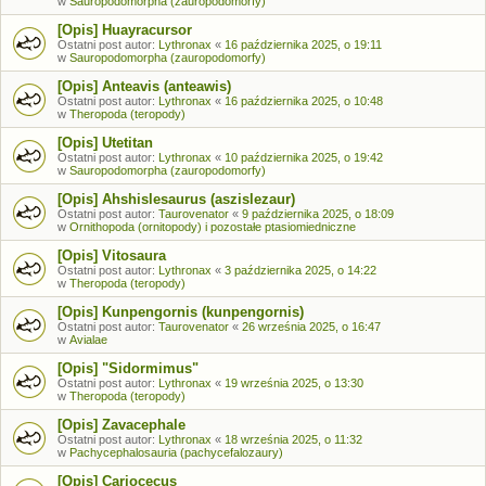
w
Sauropodomorpha (zauropodomorfy)
[Opis] Huayracursor
Ostatni post autor:
Lythronax
«
16 października 2025, o 19:11
w
Sauropodomorpha (zauropodomorfy)
[Opis] Anteavis (anteawis)
Ostatni post autor:
Lythronax
«
16 października 2025, o 10:48
w
Theropoda (teropody)
[Opis] Utetitan
Ostatni post autor:
Lythronax
«
10 października 2025, o 19:42
w
Sauropodomorpha (zauropodomorfy)
[Opis] Ahshislesaurus (aszislezaur)
Ostatni post autor:
Taurovenator
«
9 października 2025, o 18:09
w
Ornithopoda (ornitopody) i pozostałe ptasiomiedniczne
[Opis] Vitosaura
Ostatni post autor:
Lythronax
«
3 października 2025, o 14:22
w
Theropoda (teropody)
[Opis] Kunpengornis (kunpengornis)
Ostatni post autor:
Taurovenator
«
26 września 2025, o 16:47
w
Avialae
[Opis] "Sidormimus"
Ostatni post autor:
Lythronax
«
19 września 2025, o 13:30
w
Theropoda (teropody)
[Opis] Zavacephale
Ostatni post autor:
Lythronax
«
18 września 2025, o 11:32
w
Pachycephalosauria (pachycefalozaury)
[Opis] Cariocecus