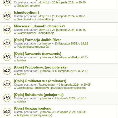
Ostatni post autor:
Motyl.11
«
26 listopada 2024, o 20:40
w
Gniazdo raptorów
Ichnofosylium?
Ostatni post autor:
Motyl.11
«
26 listopada 2024, o 18:51
w
Skamieniałości - identyfikacja
Mioceński ,,domek" chruścika?
Ostatni post autor:
Motyl.11
«
26 listopada 2024, o 18:45
w
Skamieniałości - identyfikacja
[Opis] Formacja Judith River
Ostatni post autor:
Lythronax
«
23 listopada 2024, o 19:52
w
Paleontologia kręgowców
[Opis] Navaornis (nawaornis)
Ostatni post autor:
Lythronax
«
14 listopada 2024, o 20:15
w
Avialae
[Opis] Protopteryx (protopteryks)
Ostatni post autor:
Lythronax
«
11 listopada 2024, o 22:47
w
Avialae
[Opis] Ornithotarsus (ornitotars)
Ostatni post autor:
Taurovenator
«
9 listopada 2024, o 20:05
w
Ornithopoda (ornitopody) i pozostałe ptasiomiedniczne
[Opis] Bohaiornis (pohajornis)
Ostatni post autor:
Lythronax
«
9 listopada 2024, o 10:13
w
Avialae
[Opis] Huaxiazhoulong
Ostatni post autor:
Lythronax
«
9 listopada 2024, o 08:38
w
Ankylosauria (ankylozaury)