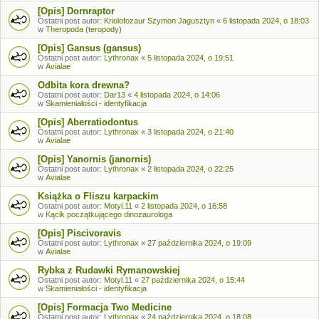
[Opis] Dornraptor
Ostatni post autor:
Kriolofozaur Szymon Jagusztyn
«
6 listopada 2024, o 18:03
w
Theropoda (teropody)
[Opis] Gansus (gansus)
Ostatni post autor:
Lythronax
«
5 listopada 2024, o 19:51
w
Avialae
Odbita kora drewna?
Ostatni post autor:
Dar13
«
4 listopada 2024, o 14:06
w
Skamieniałości - identyfikacja
[Opis] Aberratiodontus
Ostatni post autor:
Lythronax
«
3 listopada 2024, o 21:40
w
Avialae
[Opis] Yanornis (janornis)
Ostatni post autor:
Lythronax
«
2 listopada 2024, o 22:25
w
Avialae
Książka o Fliszu karpackim
Ostatni post autor:
Motyl.11
«
2 listopada 2024, o 16:58
w
Kącik początkującego dinozaurologa
[Opis] Piscivoravis
Ostatni post autor:
Lythronax
«
27 października 2024, o 19:09
w
Avialae
Rybka z Rudawki Rymanowskiej
Ostatni post autor:
Motyl.11
«
27 października 2024, o 15:44
w
Skamieniałości - identyfikacja
[Opis] Formacja Two Medicine
Ostatni post autor:
Lythronax
«
24 października 2024, o 18:08