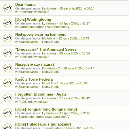
Dear Fauna
Ostatni post autor:
kaniukura
«
15 sierpnia 2025, o 04:14
w
Prehistoria w mediach
[Opis] Wudingloong
Ostatni post autor:
Lythronax
«
25 lipca 2025, o 11:27
w
Sauropodomorpha (zauropodomorfy)
Nietypowy wzór na kamieniu
Ostatni post autor:
Michalina
«
22 lipca 2025, o 13:43
w
Skamieniałości - identyfikacja
"Dinosauria" The Animated Series
Ostatni post autor:
kaniukura
«
20 lipca 2025, o 17:34
w
Prehistoria w mediach
Narzędzie czy natura?
Ostatni post autor:
Dimetrodon2
«
18 lipca 2025, o 17:47
w
Skamieniałości - identyfikacja
Kość z Torre Pedrera
Ostatni post autor:
Motyl.11
«
18 lipca 2025, o 15:32
w
Skamieniałości - identyfikacja
Forgotten Bloodlines - Agate
Ostatni post autor:
kaniukura
«
17 lipca 2025, o 01:42
w
Prehistoria w mediach
[Opis] Tongnanlong (tongnanlong)
Ostatni post autor:
Lythronax
«
12 lipca 2025, o 12:10
w
Sauropodomorpha (zauropodomorfy)
[Opis] Pulaosaurus (pulaozaur)
Ostatni post autor:
Taurovenator
«
11 lipca 2025, o 15:55