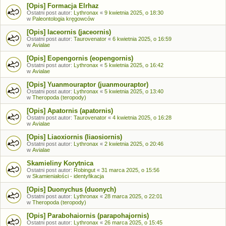
[Opis] Formacja Elrhaz
Ostatni post autor:
Lythronax
«
9 kwietnia 2025, o 18:30
w
Paleontologia kręgowców
[Opis] Iaceornis (jaceornis)
Ostatni post autor:
Taurovenator
«
6 kwietnia 2025, o 16:59
w
Avialae
[Opis] Eopengornis (eopengornis)
Ostatni post autor:
Lythronax
«
5 kwietnia 2025, o 16:42
w
Avialae
[Opis] Yuanmouraptor (juanmouraptor)
Ostatni post autor:
Lythronax
«
5 kwietnia 2025, o 13:40
w
Theropoda (teropody)
[Opis] Apatornis (apatornis)
Ostatni post autor:
Taurovenator
«
4 kwietnia 2025, o 16:28
w
Avialae
[Opis] Liaoxiornis (liaosiornis)
Ostatni post autor:
Lythronax
«
2 kwietnia 2025, o 20:46
w
Avialae
Skamieliny Korytnica
Ostatni post autor:
Robingut
«
31 marca 2025, o 15:56
w
Skamieniałości - identyfikacja
[Opis] Duonychus (duonych)
Ostatni post autor:
Lythronax
«
28 marca 2025, o 22:01
w
Theropoda (teropody)
[Opis] Parabohaiornis (parapohajornis)
Ostatni post autor:
Lythronax
«
26 marca 2025, o 15:45