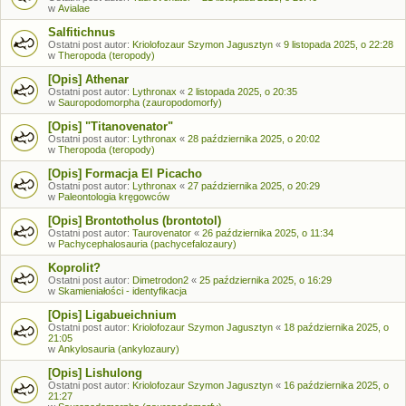
w
Avialae
Salfitichnus
Ostatni post autor:
Kriolofozaur Szymon Jagusztyn
«
9 listopada 2025, o 22:28
w
Theropoda (teropody)
[Opis] Athenar
Ostatni post autor:
Lythronax
«
2 listopada 2025, o 20:35
w
Sauropodomorpha (zauropodomorfy)
[Opis] "Titanovenator"
Ostatni post autor:
Lythronax
«
28 października 2025, o 20:02
w
Theropoda (teropody)
[Opis] Formacja El Picacho
Ostatni post autor:
Lythronax
«
27 października 2025, o 20:29
w
Paleontologia kręgowców
[Opis] Brontotholus (brontotol)
Ostatni post autor:
Taurovenator
«
26 października 2025, o 11:34
w
Pachycephalosauria (pachycefalozaury)
Koprolit?
Ostatni post autor:
Dimetrodon2
«
25 października 2025, o 16:29
w
Skamieniałości - identyfikacja
[Opis] Ligabueichnium
Ostatni post autor:
Kriolofozaur Szymon Jagusztyn
«
18 października 2025, o
21:05
w
Ankylosauria (ankylozaury)
[Opis] Lishulong
Ostatni post autor:
Kriolofozaur Szymon Jagusztyn
«
16 października 2025, o
21:27