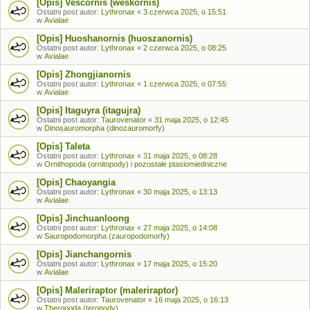
[Opis] Vescornis (weskornis)
Ostatni post autor:
Lythronax
«
3 czerwca 2025, o 15:51
w
Avialae
[Opis] Huoshanornis (huoszanornis)
Ostatni post autor:
Lythronax
«
2 czerwca 2025, o 08:25
w
Avialae
[Opis] Zhongjianornis
Ostatni post autor:
Lythronax
«
1 czerwca 2025, o 07:55
w
Avialae
[Opis] Itaguyra (itagujra)
Ostatni post autor:
Taurovenator
«
31 maja 2025, o 12:45
w
Dinosauromorpha (dinozauromorfy)
[Opis] Taleta
Ostatni post autor:
Lythronax
«
31 maja 2025, o 08:28
w
Ornithopoda (ornitopody) i pozostałe ptasiomiedniczne
[Opis] Chaoyangia
Ostatni post autor:
Lythronax
«
30 maja 2025, o 13:13
w
Avialae
[Opis] Jinchuanloong
Ostatni post autor:
Lythronax
«
27 maja 2025, o 14:08
w
Sauropodomorpha (zauropodomorfy)
[Opis] Jianchangornis
Ostatni post autor:
Lythronax
«
17 maja 2025, o 15:20
w
Avialae
[Opis] Maleriraptor (maleriraptor)
Ostatni post autor:
Taurovenator
«
16 maja 2025, o 16:13
w
Theropoda (teropody)