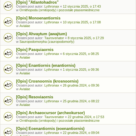
[Opis] "Atlantohadros"
Ostatni post autor:
Lythronax
«
12 stycznia 2025, o 17:43
w
Ornithopoda (ornitopody) i pozostałe ptasiomiedniczne
[Opis] Monoenantiornis
Ostatni post autor:
Lythronax
«
10 stycznia 2025, o 17:08
w
Avialae
[Opis] Ahvaytum (awajtum)
Ostatni post autor:
Taurovenator
«
8 stycznia 2025, o 17:29
w
Sauropodomorpha (zauropodomorfy)
[Opis] Pasquiaornis
Ostatni post autor:
Lythronax
«
6 stycznia 2025, o 08:25
w
Avialae
[Opis] Enantiornis (enantiornis)
Ostatni post autor:
Lythronax
«
1 stycznia 2025, o 09:36
w
Avialae
[Opis] Crosnoornis (krosnoornis)
Ostatni post autor:
Lythronax
«
26 grudnia 2024, o 09:36
w
Avialae
[Opis] Resoviaornis
Ostatni post autor:
Lythronax
«
25 grudnia 2024, o 08:22
w
Avialae
[Opis] Archaeocursor (archeokursor)
Ostatni post autor:
Taurovenator
«
22 grudnia 2024, o 17:53
w
Ornithopoda (ornitopody) i pozostałe ptasiomiedniczne
[Opis] Eoenantiornis (eoenantiornis)
Ostatni post autor:
Lythronax
«
22 grudnia 2024, o 09:04