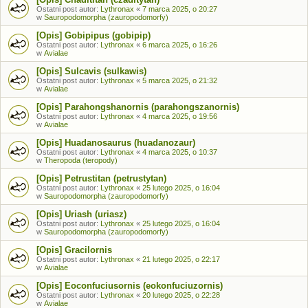
Ostatni post autor:
Lythronax
«
7 marca 2025, o 20:27
w
Sauropodomorpha (zauropodomorfy)
[Opis] Gobipipus (gobipip)
Ostatni post autor:
Lythronax
«
6 marca 2025, o 16:26
w
Avialae
[Opis] Sulcavis (sulkawis)
Ostatni post autor:
Lythronax
«
5 marca 2025, o 21:32
w
Avialae
[Opis] Parahongshanornis (parahongszanornis)
Ostatni post autor:
Lythronax
«
4 marca 2025, o 19:56
w
Avialae
[Opis] Huadanosaurus (huadanozaur)
Ostatni post autor:
Lythronax
«
4 marca 2025, o 10:37
w
Theropoda (teropody)
[Opis] Petrustitan (petrustytan)
Ostatni post autor:
Lythronax
«
25 lutego 2025, o 16:04
w
Sauropodomorpha (zauropodomorfy)
[Opis] Uriash (uriasz)
Ostatni post autor:
Lythronax
«
25 lutego 2025, o 16:04
w
Sauropodomorpha (zauropodomorfy)
[Opis] Gracilornis
Ostatni post autor:
Lythronax
«
21 lutego 2025, o 22:17
w
Avialae
[Opis] Eoconfuciusornis (eokonfuciuzornis)
Ostatni post autor:
Lythronax
«
20 lutego 2025, o 22:28
w
Avialae