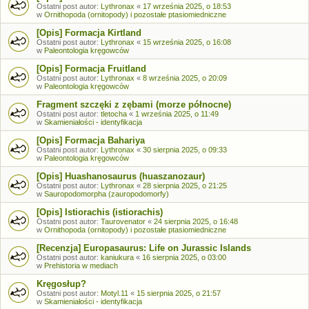
Ostatni post autor:
Lythronax
«
17 września 2025, o 18:53
w
Ornithopoda (ornitopody) i pozostałe ptasiomiedniczne
[Opis] Formacja Kirtland
Ostatni post autor:
Lythronax
«
15 września 2025, o 16:08
w
Paleontologia kręgowców
[Opis] Formacja Fruitland
Ostatni post autor:
Lythronax
«
8 września 2025, o 20:09
w
Paleontologia kręgowców
Fragment szczęki z zębami (morze północne)
Ostatni post autor:
tletocha
«
1 września 2025, o 11:49
w
Skamieniałości - identyfikacja
[Opis] Formacja Bahariya
Ostatni post autor:
Lythronax
«
30 sierpnia 2025, o 09:33
w
Paleontologia kręgowców
[Opis] Huashanosaurus (huaszanozaur)
Ostatni post autor:
Lythronax
«
28 sierpnia 2025, o 21:25
w
Sauropodomorpha (zauropodomorfy)
[Opis] Istiorachis (istiorachis)
Ostatni post autor:
Taurovenator
«
24 sierpnia 2025, o 16:48
w
Ornithopoda (ornitopody) i pozostałe ptasiomiedniczne
[Recenzja] Europasaurus: Life on Jurassic Islands
Ostatni post autor:
kaniukura
«
16 sierpnia 2025, o 03:00
w
Prehistoria w mediach
Kręgosłup?
Ostatni post autor:
Motyl.11
«
15 sierpnia 2025, o 21:57
w
Skamieniałości - identyfikacja