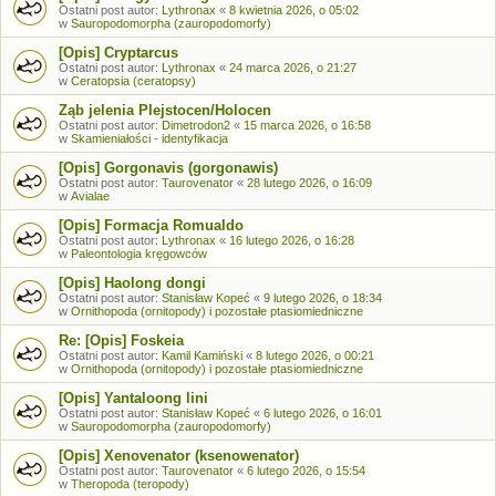
Ostatni post autor:
Lythronax
«
8 kwietnia 2026, o 05:02
w
Sauropodomorpha (zauropodomorfy)
[Opis] Cryptarcus
Ostatni post autor:
Lythronax
«
24 marca 2026, o 21:27
w
Ceratopsia (ceratopsy)
Ząb jelenia Plejstocen/Holocen
Ostatni post autor:
Dimetrodon2
«
15 marca 2026, o 16:58
w
Skamieniałości - identyfikacja
[Opis] Gorgonavis (gorgonawis)
Ostatni post autor:
Taurovenator
«
28 lutego 2026, o 16:09
w
Avialae
[Opis] Formacja Romualdo
Ostatni post autor:
Lythronax
«
16 lutego 2026, o 16:28
w
Paleontologia kręgowców
[Opis] Haolong dongi
Ostatni post autor:
Stanisław Kopeć
«
9 lutego 2026, o 18:34
w
Ornithopoda (ornitopody) i pozostałe ptasiomiedniczne
Re: [Opis] Foskeia
Ostatni post autor:
Kamil Kamiński
«
8 lutego 2026, o 00:21
w
Ornithopoda (ornitopody) i pozostałe ptasiomiedniczne
[Opis] Yantaloong lini
Ostatni post autor:
Stanisław Kopeć
«
6 lutego 2026, o 16:01
w
Sauropodomorpha (zauropodomorfy)
[Opis] Xenovenator (ksenowenator)
Ostatni post autor:
Taurovenator
«
6 lutego 2026, o 15:54
w
Theropoda (teropody)