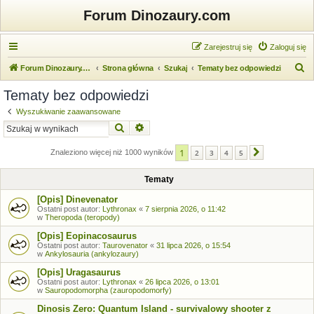
Forum Dinozaury.com
Zarejestruj się
Zaloguj się
S
Forum Dinozaury.com
Strona główna
Szukaj
Tematy bez odpowiedzi
z
Tematy bez odpowiedzi
u
Wyszukiwanie zaawansowane
k
Szukaj
Wyszukiwanie zaawansowane
a
1
j
Znaleziono więcej niż 1000 wyników
2
3
4
5
Następna
Tematy
[Opis] Dinevenator
Ostatni post autor:
Lythronax
«
7 sierpnia 2026, o 11:42
w
Theropoda (teropody)
[Opis] Eopinacosaurus
Ostatni post autor:
Taurovenator
«
31 lipca 2026, o 15:54
w
Ankylosauria (ankylozaury)
[Opis] Uragasaurus
Ostatni post autor:
Lythronax
«
26 lipca 2026, o 13:01
w
Sauropodomorpha (zauropodomorfy)
Dinosis Zero: Quantum Island - survivalowy shooter z