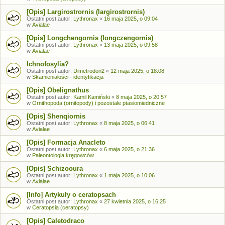
[Opis] Largirostrornis (largirostrornis)
Ostatni post autor:
Lythronax
«
16 maja 2025, o 09:04
w
Avialae
[Opis] Longchengornis (longczengornis)
Ostatni post autor:
Lythronax
«
13 maja 2025, o 09:58
w
Avialae
Ichnofosylia?
Ostatni post autor:
Dimetrodon2
«
12 maja 2025, o 18:08
w
Skamieniałości - identyfikacja
[Opis] Obelignathus
Ostatni post autor:
Kamil Kamiński
«
8 maja 2025, o 20:57
w
Ornithopoda (ornitopody) i pozostałe ptasiomiedniczne
[Opis] Shenqiornis
Ostatni post autor:
Lythronax
«
8 maja 2025, o 06:41
w
Avialae
[Opis] Formacja Anacleto
Ostatni post autor:
Lythronax
«
6 maja 2025, o 21:36
w
Paleontologia kręgowców
[Opis] Schizooura
Ostatni post autor:
Lythronax
«
1 maja 2025, o 10:06
w
Avialae
[Info] Artykuły o ceratopsach
Ostatni post autor:
Lythronax
«
27 kwietnia 2025, o 16:25
w
Ceratopsia (ceratopsy)
[Opis] Caletodraco