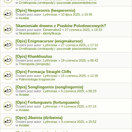
w
Ornithopoda (ornitopody) i pozostałe ptasiomiedniczne
[Opis] Hesperornis (hesperornis)
Ostatni post autor:
Lythronax
«
10 lipca 2025, o 19:45
w
Avialae
Skamieniałe drewno z Piasków Polodowcowych?
Ostatni post autor:
Dimetrodon2
«
27 czerwca 2025, o 19:33
w
Skamieniałości - identyfikacja
[Opis] Enigmacursor (enigmakursor)
Ostatni post autor:
Lythronax
«
27 czerwca 2025, o 17:31
w
Ornithopoda (ornitopody) i pozostałe ptasiomiedniczne
[Opis] Khankhuuluu
Ostatni post autor:
Lythronax
«
19 czerwca 2025, o 06:42
w
Theropoda (teropody)
[Opis] Formacja Straight Cliffs
Ostatni post autor:
Lythronax
«
15 czerwca 2025, o 12:35
w
Paleontologia kręgowców
[Opis] Songlingornis (songlingornis)
Ostatni post autor:
Lythronax
«
5 czerwca 2025, o 09:23
w
Avialae
[Opis] Fortunguavis (fortunguawis)
Ostatni post autor:
Lythronax
«
4 czerwca 2025, o 07:14
w
Avialae
[Opis] Jibeinia (dżibeinia)
Ostatni post autor:
Lythronax
«
3 czerwca 2025, o 15:52
w
Avialae