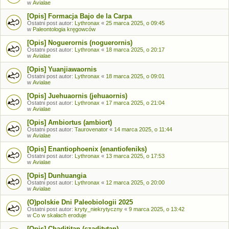
w
Avialae
[Opis] Formacja Bajo de la Carpa
Ostatni post autor:
Lythronax
«
25 marca 2025, o 09:45
w
Paleontologia kręgowców
[Opis] Noguerornis (noguerornis)
Ostatni post autor:
Lythronax
«
18 marca 2025, o 20:17
w
Avialae
[Opis] Yuanjiawaornis
Ostatni post autor:
Lythronax
«
18 marca 2025, o 09:01
w
Avialae
[Opis] Juehuaornis (jehuaornis)
Ostatni post autor:
Lythronax
«
17 marca 2025, o 21:04
w
Avialae
[Opis] Ambiortus (ambiort)
Ostatni post autor:
Taurovenator
«
14 marca 2025, o 11:44
w
Avialae
[Opis] Enantiophoenix (enantiofeniks)
Ostatni post autor:
Lythronax
«
13 marca 2025, o 17:53
w
Avialae
[Opis] Dunhuangia
Ostatni post autor:
Lythronax
«
12 marca 2025, o 20:00
w
Avialae
(O)polskie Dni Paleobiologii 2025
Ostatni post autor:
kryty_niekrytyczny
«
9 marca 2025, o 13:42
w
Co w skałach eroduje
[Opis] Chadititan (czaditytan)