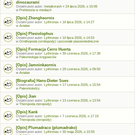
dinozaurami
Ostatni post autor:
metalictrash
«
24 lipca 2026, o 15:06
w
Prehistoria w mediach
[Opis] Zhengheornis
Ostatni post autor:
Lythronax
«
16 lipca 2026, o 14:27
w
Avialae
[Opis] Plesiolophus
Ostatni post autor:
Lythronax
«
10 lipca 2026, o 14:53
w
Ornithopoda (ornitopody) i pozostałe ptasiomiedniczne
[Opis] Formacja Cerro Huerta
Ostatni post autor:
Lythronax
«
30 czerwca 2026, o 17:38
w
Paleontologia kręgowców
[Opis] Jamninkaornis
Ostatni post autor:
Lythronax
«
29 czerwca 2026, o 09:50
w
Avialae
[Biografia] Hans-Dieter Sues
Ostatni post autor:
Lythronax
«
17 czerwca 2026, o 15:54
w
Paleontolodzy
[Opis] Jian
Ostatni post autor:
Lythronax
«
13 czerwca 2026, o 13:54
w
Theropoda (teropody)
[Opis] Kank
Ostatni post autor:
Lythronax
«
7 czerwca 2026, o 17:19
w
Theropoda (teropody)
[Opis] Plumadraco (plumadrako)
Ostatni post autor:
Lythronax
«
30 maja 2026, o 10:55