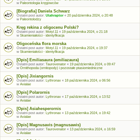
w
Paleontologia kręgowców
[Biografia] Daniela Schwarz
Ostatni post autor:
Utahraptor
«
20 października 2024, o 20:48
w
Paleontolodzy
Kręg rekina z oligocenu Polski?
Ostatni post autor:
Motyl.11
«
19 października 2024, o 21:18
w
Skamieniałości - identyfikacja
Oligoceńska flora morska
Ostatni post autor:
Motyl.11
«
19 października 2024, o 19:37
w
Skamieniałości - identyfikacja
[Opis] Emiliasaura (emiliazaura)
Ostatni post autor:
Taurovenator
«
19 października 2024, o 09:47
w
Ornithopoda (ornitopody) i pozostałe ptasiomiedniczne
[Opis] Jixiangornis
Ostatni post autor:
Lythronax
«
18 października 2024, o 06:56
w
Avialae
[Opis] Polarornis
Ostatni post autor:
Lythronax
«
17 października 2024, o 13:52
w
Avialae
[Opis] Asiahesperornis
Ostatni post autor:
Lythronax
«
13 października 2024, o 19:42
w
Avialae
[Opis] Magnusavis (magnusawis)
Ostatni post autor:
Taurovenator
«
13 października 2024, o 16:59
w
Avialae