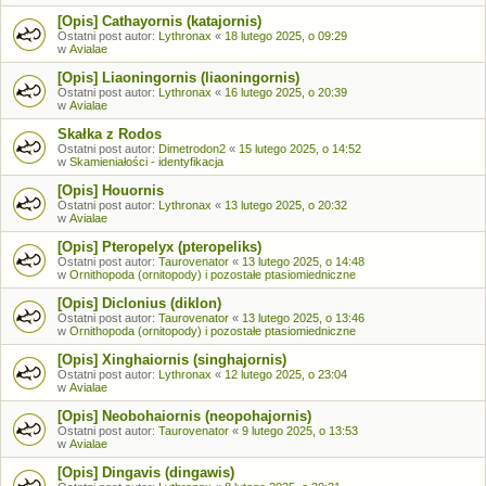
[Opis] Cathayornis (katajornis)
Ostatni post autor:
Lythronax
«
18 lutego 2025, o 09:29
w
Avialae
[Opis] Liaoningornis (liaoningornis)
Ostatni post autor:
Lythronax
«
16 lutego 2025, o 20:39
w
Avialae
Skałka z Rodos
Ostatni post autor:
Dimetrodon2
«
15 lutego 2025, o 14:52
w
Skamieniałości - identyfikacja
[Opis] Houornis
Ostatni post autor:
Lythronax
«
13 lutego 2025, o 20:32
w
Avialae
[Opis] Pteropelyx (pteropeliks)
Ostatni post autor:
Taurovenator
«
13 lutego 2025, o 14:48
w
Ornithopoda (ornitopody) i pozostałe ptasiomiedniczne
[Opis] Diclonius (diklon)
Ostatni post autor:
Taurovenator
«
13 lutego 2025, o 13:46
w
Ornithopoda (ornitopody) i pozostałe ptasiomiedniczne
[Opis] Xinghaiornis (singhajornis)
Ostatni post autor:
Lythronax
«
12 lutego 2025, o 23:04
w
Avialae
[Opis] Neobohaiornis (neopohajornis)
Ostatni post autor:
Taurovenator
«
9 lutego 2025, o 13:53
w
Avialae
[Opis] Dingavis (dingawis)