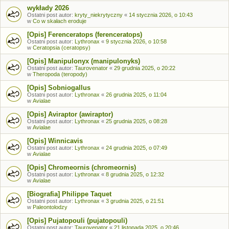
wykłady 2026
Ostatni post autor:
kryty_niekrytyczny
«
14 stycznia 2026, o 10:43
w
Co w skałach eroduje
[Opis] Ferenceratops (ferenceratops)
Ostatni post autor:
Lythronax
«
9 stycznia 2026, o 10:58
w
Ceratopsia (ceratopsy)
[Opis] Manipulonyx (manipulonyks)
Ostatni post autor:
Taurovenator
«
29 grudnia 2025, o 20:22
w
Theropoda (teropody)
[Opis] Sobniogallus
Ostatni post autor:
Lythronax
«
26 grudnia 2025, o 11:04
w
Avialae
[Opis] Aviraptor (awiraptor)
Ostatni post autor:
Lythronax
«
25 grudnia 2025, o 08:28
w
Avialae
[Opis] Winnicavis
Ostatni post autor:
Lythronax
«
24 grudnia 2025, o 07:49
w
Avialae
[Opis] Chromeornis (chromeornis)
Ostatni post autor:
Lythronax
«
8 grudnia 2025, o 12:32
w
Avialae
[Biografia] Philippe Taquet
Ostatni post autor:
Lythronax
«
3 grudnia 2025, o 21:51
w
Paleontolodzy
[Opis] Pujatopouli (pujatopouli)
Ostatni post autor:
Taurovenator
«
21 listopada 2025, o 20:46