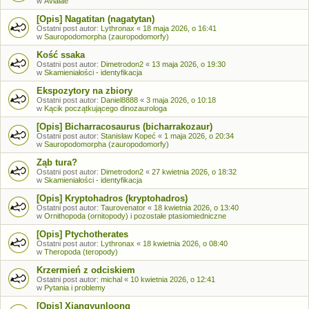
w
Avialae
[Opis] Nagatitan (nagatytan)
Ostatni post autor:
Lythronax
«
18 maja 2026, o 16:41
w
Sauropodomorpha (zauropodomorfy)
Kość ssaka
Ostatni post autor:
Dimetrodon2
«
13 maja 2026, o 19:30
w
Skamieniałości - identyfikacja
Ekspozytory na zbiory
Ostatni post autor:
Daniel8888
«
3 maja 2026, o 10:18
w
Kącik początkującego dinozaurologa
[Opis] Bicharracosaurus (bicharrakozaur)
Ostatni post autor:
Stanisław Kopeć
«
1 maja 2026, o 20:34
w
Sauropodomorpha (zauropodomorfy)
Ząb tura?
Ostatni post autor:
Dimetrodon2
«
27 kwietnia 2026, o 18:32
w
Skamieniałości - identyfikacja
[Opis] Kryptohadros (kryptohadros)
Ostatni post autor:
Taurovenator
«
18 kwietnia 2026, o 13:40
w
Ornithopoda (ornitopody) i pozostałe ptasiomiedniczne
[Opis] Ptychotherates
Ostatni post autor:
Lythronax
«
18 kwietnia 2026, o 08:40
w
Theropoda (teropody)
Krzermień z odciskiem
Ostatni post autor:
michal
«
10 kwietnia 2026, o 12:41
w
Pytania i problemy
[Opis] Xiangyunloong