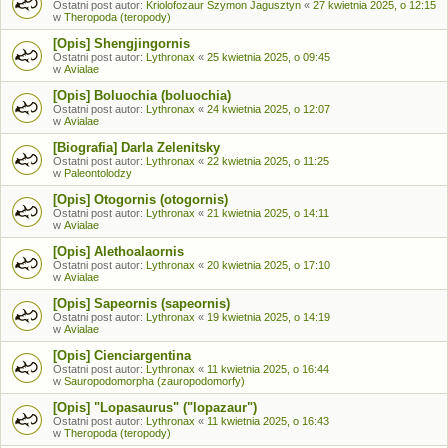
Ostatni post autor:
Kriolofozaur Szymon Jagusztyn
«
27 kwietnia 2025, o 12:15
w
Theropoda (teropody)
[Opis] Shengjingornis
Ostatni post autor:
Lythronax
«
25 kwietnia 2025, o 09:45
w
Avialae
[Opis] Boluochia (boluochia)
Ostatni post autor:
Lythronax
«
24 kwietnia 2025, o 12:07
w
Avialae
[Biografia] Darla Zelenitsky
Ostatni post autor:
Lythronax
«
22 kwietnia 2025, o 11:25
w
Paleontolodzy
[Opis] Otogornis (otogornis)
Ostatni post autor:
Lythronax
«
21 kwietnia 2025, o 14:11
w
Avialae
[Opis] Alethoalaornis
Ostatni post autor:
Lythronax
«
20 kwietnia 2025, o 17:10
w
Avialae
[Opis] Sapeornis (sapeornis)
Ostatni post autor:
Lythronax
«
19 kwietnia 2025, o 14:19
w
Avialae
[Opis] Cienciargentina
Ostatni post autor:
Lythronax
«
11 kwietnia 2025, o 16:44
w
Sauropodomorpha (zauropodomorfy)
[Opis] "Lopasaurus" ("lopazaur")
Ostatni post autor:
Lythronax
«
11 kwietnia 2025, o 16:43
w
Theropoda (teropody)