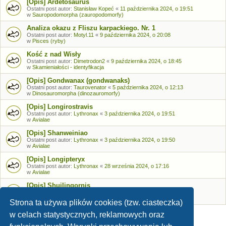
[Opis] Ardetosaurus
Ostatni post autor:
Stanisław Kopeć
«
11 października 2024, o 19:51
w
Sauropodomorpha (zauropodomorfy)
Analiza okazu z Fliszu karpackiego. Nr. 1
Ostatni post autor:
Motyl.11
«
9 października 2024, o 20:08
w
Pisces (ryby)
Kość z nad Wisły
Ostatni post autor:
Dimetrodon2
«
9 października 2024, o 18:45
w
Skamieniałości - identyfikacja
[Opis] Gondwanax (gondwanaks)
Ostatni post autor:
Taurovenator
«
5 października 2024, o 12:13
w
Dinosauromorpha (dinozauromorfy)
[Opis] Longirostravis
Ostatni post autor:
Lythronax
«
3 października 2024, o 19:51
w
Avialae
[Opis] Shanweiniao
Ostatni post autor:
Lythronax
«
3 października 2024, o 19:50
w
Avialae
[Opis] Longipteryx
Ostatni post autor:
Lythronax
«
28 września 2024, o 17:16
w
Avialae
[Opis] Shuilingornis
Ostatni post autor:
Lythronax
«
26 września 2024, o 17:53
w
Avialae
Strona ta używa plików cookies (tzw. ciasteczka)
w celach statystycznych, reklamowych oraz