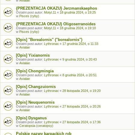
w
Avialae
{PREZENTACJA OKAZU} Jerzmanskaephos
Ostatni post autor:
Motyl.11
«
18 grudnia 2024, o 19:25
w
Pisces (ryby)
{PREZENTACJA OKAZU} Oligoserranoides
Ostatni post autor:
Motyl.11
«
18 grudnia 2024, o 19:10
w
Pisces (ryby)
[Opis] "Borealornis" ("borealornis")
Ostatni post autor:
Lythronax
«
17 grudnia 2024, o 11:33
w
Avialae
[Opis] Yixianornis
Ostatni post autor:
Lythronax
«
9 grudnia 2024, o 20:43
w
Avialae
[Opis] Chongmingia
Ostatni post autor:
Lythronax
«
8 grudnia 2024, o 20:51
w
Avialae
[Opis] Changzuiornis
Ostatni post autor:
Lythronax
«
28 listopada 2024, o 19:20
w
Avialae
[Opis] Neuquenornis
Ostatni post autor:
Lythronax
«
27 listopada 2024, o 20:26
w
Avialae
[Opis] Dysganus
Ostatni post autor:
Lythronax
«
27 listopada 2024, o 17:36
w
Ceratopsia (ceratopsy)
Polskie nazwy karpackich ryb