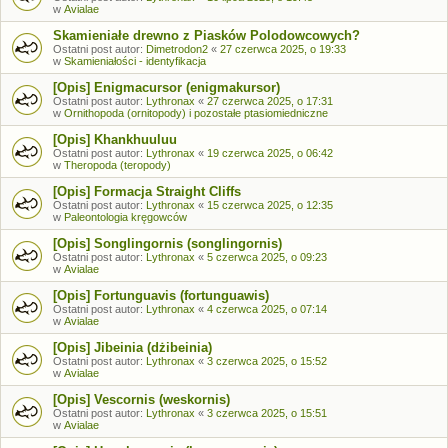
w
Avialae
Skamieniałe drewno z Piasków Polodowcowych?
Ostatni post autor:
Dimetrodon2
«
27 czerwca 2025, o 19:33
w
Skamieniałości - identyfikacja
[Opis] Enigmacursor (enigmakursor)
Ostatni post autor:
Lythronax
«
27 czerwca 2025, o 17:31
w
Ornithopoda (ornitopody) i pozostałe ptasiomiedniczne
[Opis] Khankhuuluu
Ostatni post autor:
Lythronax
«
19 czerwca 2025, o 06:42
w
Theropoda (teropody)
[Opis] Formacja Straight Cliffs
Ostatni post autor:
Lythronax
«
15 czerwca 2025, o 12:35
w
Paleontologia kręgowców
[Opis] Songlingornis (songlingornis)
Ostatni post autor:
Lythronax
«
5 czerwca 2025, o 09:23
w
Avialae
[Opis] Fortunguavis (fortunguawis)
Ostatni post autor:
Lythronax
«
4 czerwca 2025, o 07:14
w
Avialae
[Opis] Jibeinia (dżibeinia)
Ostatni post autor:
Lythronax
«
3 czerwca 2025, o 15:52
w
Avialae
[Opis] Vescornis (weskornis)
Ostatni post autor:
Lythronax
«
3 czerwca 2025, o 15:51
w
Avialae