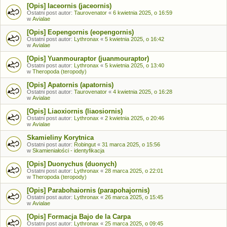
[Opis] Iaceornis (jaceornis)
Ostatni post autor:
Taurovenator
«
6 kwietnia 2025, o 16:59
w
Avialae
[Opis] Eopengornis (eopengornis)
Ostatni post autor:
Lythronax
«
5 kwietnia 2025, o 16:42
w
Avialae
[Opis] Yuanmouraptor (juanmouraptor)
Ostatni post autor:
Lythronax
«
5 kwietnia 2025, o 13:40
w
Theropoda (teropody)
[Opis] Apatornis (apatornis)
Ostatni post autor:
Taurovenator
«
4 kwietnia 2025, o 16:28
w
Avialae
[Opis] Liaoxiornis (liaosiornis)
Ostatni post autor:
Lythronax
«
2 kwietnia 2025, o 20:46
w
Avialae
Skamieliny Korytnica
Ostatni post autor:
Robingut
«
31 marca 2025, o 15:56
w
Skamieniałości - identyfikacja
[Opis] Duonychus (duonych)
Ostatni post autor:
Lythronax
«
28 marca 2025, o 22:01
w
Theropoda (teropody)
[Opis] Parabohaiornis (parapohajornis)
Ostatni post autor:
Lythronax
«
26 marca 2025, o 15:45
w
Avialae
[Opis] Formacja Bajo de la Carpa
Ostatni post autor:
Lythronax
«
25 marca 2025, o 09:45