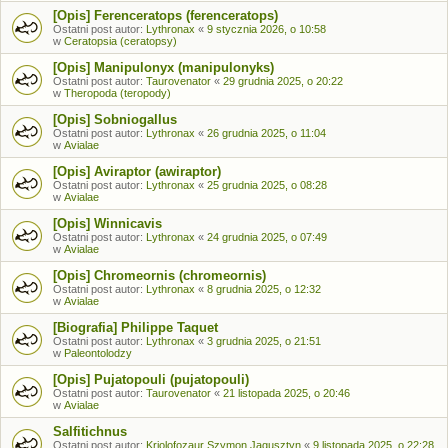
[Opis] Ferenceratops (ferenceratops)
Ostatni post autor:
Lythronax
«
9 stycznia 2026, o 10:58
w
Ceratopsia (ceratopsy)
[Opis] Manipulonyx (manipulonyks)
Ostatni post autor:
Taurovenator
«
29 grudnia 2025, o 20:22
w
Theropoda (teropody)
[Opis] Sobniogallus
Ostatni post autor:
Lythronax
«
26 grudnia 2025, o 11:04
w
Avialae
[Opis] Aviraptor (awiraptor)
Ostatni post autor:
Lythronax
«
25 grudnia 2025, o 08:28
w
Avialae
[Opis] Winnicavis
Ostatni post autor:
Lythronax
«
24 grudnia 2025, o 07:49
w
Avialae
[Opis] Chromeornis (chromeornis)
Ostatni post autor:
Lythronax
«
8 grudnia 2025, o 12:32
w
Avialae
[Biografia] Philippe Taquet
Ostatni post autor:
Lythronax
«
3 grudnia 2025, o 21:51
w
Paleontolodzy
[Opis] Pujatopouli (pujatopouli)
Ostatni post autor:
Taurovenator
«
21 listopada 2025, o 20:46
w
Avialae
Salfitichnus
Ostatni post autor:
Kriolofozaur Szymon Jagusztyn
«
9 listopada 2025, o 22:28