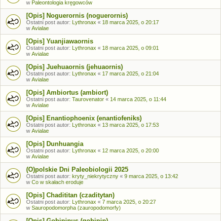
w
Paleontologia kręgowców
[Opis] Noguerornis (noguerornis)
Ostatni post autor:
Lythronax
«
18 marca 2025, o 20:17
w
Avialae
[Opis] Yuanjiawaornis
Ostatni post autor:
Lythronax
«
18 marca 2025, o 09:01
w
Avialae
[Opis] Juehuaornis (jehuaornis)
Ostatni post autor:
Lythronax
«
17 marca 2025, o 21:04
w
Avialae
[Opis] Ambiortus (ambiort)
Ostatni post autor:
Taurovenator
«
14 marca 2025, o 11:44
w
Avialae
[Opis] Enantiophoenix (enantiofeniks)
Ostatni post autor:
Lythronax
«
13 marca 2025, o 17:53
w
Avialae
[Opis] Dunhuangia
Ostatni post autor:
Lythronax
«
12 marca 2025, o 20:00
w
Avialae
(O)polskie Dni Paleobiologii 2025
Ostatni post autor:
kryty_niekrytyczny
«
9 marca 2025, o 13:42
w
Co w skałach eroduje
[Opis] Chadititan (czaditytan)
Ostatni post autor:
Lythronax
«
7 marca 2025, o 20:27
w
Sauropodomorpha (zauropodomorfy)
[Opis] Gobipipus (gobipip)