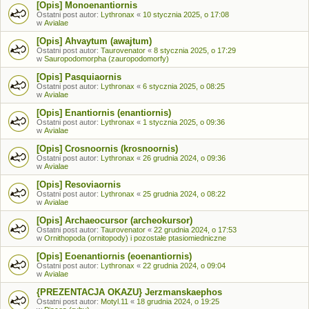
[Opis] Monoenantiornis
Ostatni post autor:
Lythronax
«
10 stycznia 2025, o 17:08
w
Avialae
[Opis] Ahvaytum (awajtum)
Ostatni post autor:
Taurovenator
«
8 stycznia 2025, o 17:29
w
Sauropodomorpha (zauropodomorfy)
[Opis] Pasquiaornis
Ostatni post autor:
Lythronax
«
6 stycznia 2025, o 08:25
w
Avialae
[Opis] Enantiornis (enantiornis)
Ostatni post autor:
Lythronax
«
1 stycznia 2025, o 09:36
w
Avialae
[Opis] Crosnoornis (krosnoornis)
Ostatni post autor:
Lythronax
«
26 grudnia 2024, o 09:36
w
Avialae
[Opis] Resoviaornis
Ostatni post autor:
Lythronax
«
25 grudnia 2024, o 08:22
w
Avialae
[Opis] Archaeocursor (archeokursor)
Ostatni post autor:
Taurovenator
«
22 grudnia 2024, o 17:53
w
Ornithopoda (ornitopody) i pozostałe ptasiomiedniczne
[Opis] Eoenantiornis (eoenantiornis)
Ostatni post autor:
Lythronax
«
22 grudnia 2024, o 09:04
w
Avialae
{PREZENTACJA OKAZU} Jerzmanskaephos
Ostatni post autor:
Motyl.11
«
18 grudnia 2024, o 19:25