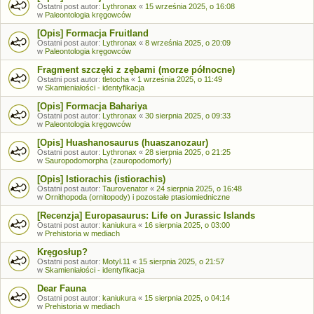
Ostatni post autor:
Lythronax
«
15 września 2025, o 16:08
w
Paleontologia kręgowców
[Opis] Formacja Fruitland
Ostatni post autor:
Lythronax
«
8 września 2025, o 20:09
w
Paleontologia kręgowców
Fragment szczęki z zębami (morze północne)
Ostatni post autor:
tletocha
«
1 września 2025, o 11:49
w
Skamieniałości - identyfikacja
[Opis] Formacja Bahariya
Ostatni post autor:
Lythronax
«
30 sierpnia 2025, o 09:33
w
Paleontologia kręgowców
[Opis] Huashanosaurus (huaszanozaur)
Ostatni post autor:
Lythronax
«
28 sierpnia 2025, o 21:25
w
Sauropodomorpha (zauropodomorfy)
[Opis] Istiorachis (istiorachis)
Ostatni post autor:
Taurovenator
«
24 sierpnia 2025, o 16:48
w
Ornithopoda (ornitopody) i pozostałe ptasiomiedniczne
[Recenzja] Europasaurus: Life on Jurassic Islands
Ostatni post autor:
kaniukura
«
16 sierpnia 2025, o 03:00
w
Prehistoria w mediach
Kręgosłup?
Ostatni post autor:
Motyl.11
«
15 sierpnia 2025, o 21:57
w
Skamieniałości - identyfikacja
Dear Fauna
Ostatni post autor:
kaniukura
«
15 sierpnia 2025, o 04:14
w
Prehistoria w mediach