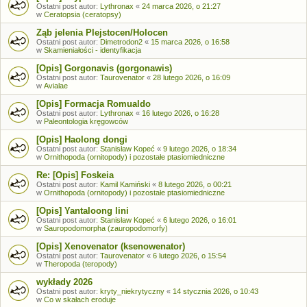
Ostatni post autor:
Lythronax
«
24 marca 2026, o 21:27
w
Ceratopsia (ceratopsy)
Ząb jelenia Plejstocen/Holocen
Ostatni post autor:
Dimetrodon2
«
15 marca 2026, o 16:58
w
Skamieniałości - identyfikacja
[Opis] Gorgonavis (gorgonawis)
Ostatni post autor:
Taurovenator
«
28 lutego 2026, o 16:09
w
Avialae
[Opis] Formacja Romualdo
Ostatni post autor:
Lythronax
«
16 lutego 2026, o 16:28
w
Paleontologia kręgowców
[Opis] Haolong dongi
Ostatni post autor:
Stanisław Kopeć
«
9 lutego 2026, o 18:34
w
Ornithopoda (ornitopody) i pozostałe ptasiomiedniczne
Re: [Opis] Foskeia
Ostatni post autor:
Kamil Kamiński
«
8 lutego 2026, o 00:21
w
Ornithopoda (ornitopody) i pozostałe ptasiomiedniczne
[Opis] Yantaloong lini
Ostatni post autor:
Stanisław Kopeć
«
6 lutego 2026, o 16:01
w
Sauropodomorpha (zauropodomorfy)
[Opis] Xenovenator (ksenowenator)
Ostatni post autor:
Taurovenator
«
6 lutego 2026, o 15:54
w
Theropoda (teropody)
wykłady 2026
Ostatni post autor:
kryty_niekrytyczny
«
14 stycznia 2026, o 10:43
w
Co w skałach eroduje