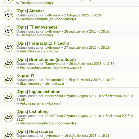
w
Theropoda (teropody)
[Opis] Athenar
Ostatni post autor:
Lythronax
«
2 listopada 2025, o 20:35
w
Sauropodomorpha (zauropodomorfy)
[Opis] "Titanovenator"
Ostatni post autor:
Lythronax
«
28 października 2025, o 20:02
w
Theropoda (teropody)
[Opis] Formacja El Picacho
Ostatni post autor:
Lythronax
«
27 października 2025, o 20:29
w
Paleontologia kręgowców
[Opis] Brontotholus (brontotol)
Ostatni post autor:
Taurovenator
«
26 października 2025, o 11:34
w
Pachycephalosauria (pachycefalozaury)
Koprolit?
Ostatni post autor:
Dimetrodon2
«
25 października 2025, o 16:29
w
Skamieniałości - identyfikacja
[Opis] Ligabueichnium
Ostatni post autor:
Kriolofozaur Szymon Jagusztyn
«
18 października 2025, o
21:05
w
Ankylosauria (ankylozaury)
[Opis] Lishulong
Ostatni post autor:
Kriolofozaur Szymon Jagusztyn
«
16 października 2025, o
21:27
w
Sauropodomorpha (zauropodomorfy)
[Opis] Huayracursor
Ostatni post autor:
Lythronax
«
16 października 2025, o 19:11