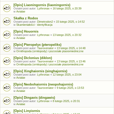
[Opis] Liaoningornis (liaoningornis)
Ostatni post autor:
Lythronax
«
16 lutego 2025, o 20:39
w
Avialae
Skałka z Rodos
Ostatni post autor:
Dimetrodon2
«
15 lutego 2025, o 14:52
w
Skamieniałości - identyfikacja
[Opis] Houornis
Ostatni post autor:
Lythronax
«
13 lutego 2025, o 20:32
w
Avialae
[Opis] Pteropelyx (pteropeliks)
Ostatni post autor:
Taurovenator
«
13 lutego 2025, o 14:48
w
Ornithopoda (ornitopody) i pozostałe ptasiomiedniczne
[Opis] Diclonius (diklon)
Ostatni post autor:
Taurovenator
«
13 lutego 2025, o 13:46
w
Ornithopoda (ornitopody) i pozostałe ptasiomiedniczne
[Opis] Xinghaiornis (singhajornis)
Ostatni post autor:
Lythronax
«
12 lutego 2025, o 23:04
w
Avialae
[Opis] Neobohaiornis (neopohajornis)
Ostatni post autor:
Taurovenator
«
9 lutego 2025, o 13:53
w
Avialae
[Opis] Dingavis (dingawis)
Ostatni post autor:
Lythronax
«
8 lutego 2025, o 20:31
w
Avialae
[Opis] Linyiornis