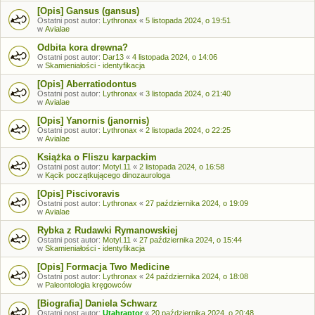
[Opis] Gansus (gansus)
Ostatni post autor:
Lythronax
«
5 listopada 2024, o 19:51
w
Avialae
Odbita kora drewna?
Ostatni post autor:
Dar13
«
4 listopada 2024, o 14:06
w
Skamieniałości - identyfikacja
[Opis] Aberratiodontus
Ostatni post autor:
Lythronax
«
3 listopada 2024, o 21:40
w
Avialae
[Opis] Yanornis (janornis)
Ostatni post autor:
Lythronax
«
2 listopada 2024, o 22:25
w
Avialae
Książka o Fliszu karpackim
Ostatni post autor:
Motyl.11
«
2 listopada 2024, o 16:58
w
Kącik początkującego dinozaurologa
[Opis] Piscivoravis
Ostatni post autor:
Lythronax
«
27 października 2024, o 19:09
w
Avialae
Rybka z Rudawki Rymanowskiej
Ostatni post autor:
Motyl.11
«
27 października 2024, o 15:44
w
Skamieniałości - identyfikacja
[Opis] Formacja Two Medicine
Ostatni post autor:
Lythronax
«
24 października 2024, o 18:08
w
Paleontologia kręgowców
[Biografia] Daniela Schwarz
Ostatni post autor:
Utahraptor
«
20 października 2024, o 20:48