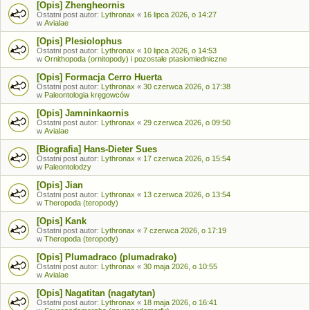
[Opis] Zhengheornis
Ostatni post autor:
Lythronax
«
16 lipca 2026, o 14:27
w
Avialae
[Opis] Plesiolophus
Ostatni post autor:
Lythronax
«
10 lipca 2026, o 14:53
w
Ornithopoda (ornitopody) i pozostałe ptasiomiedniczne
[Opis] Formacja Cerro Huerta
Ostatni post autor:
Lythronax
«
30 czerwca 2026, o 17:38
w
Paleontologia kręgowców
[Opis] Jamninkaornis
Ostatni post autor:
Lythronax
«
29 czerwca 2026, o 09:50
w
Avialae
[Biografia] Hans-Dieter Sues
Ostatni post autor:
Lythronax
«
17 czerwca 2026, o 15:54
w
Paleontolodzy
[Opis] Jian
Ostatni post autor:
Lythronax
«
13 czerwca 2026, o 13:54
w
Theropoda (teropody)
[Opis] Kank
Ostatni post autor:
Lythronax
«
7 czerwca 2026, o 17:19
w
Theropoda (teropody)
[Opis] Plumadraco (plumadrako)
Ostatni post autor:
Lythronax
«
30 maja 2026, o 10:55
w
Avialae
[Opis] Nagatitan (nagatytan)
Ostatni post autor:
Lythronax
«
18 maja 2026, o 16:41