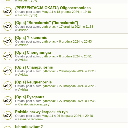
w
Pisces (ryby)
{PREZENTACJA OKAZU} Oligoserranoides
Ostatni post autor:
Motyl.11
«
18 grudnia 2024, o 19:10
w
Pisces (ryby)
[Opis] "Borealornis" ("borealornis")
Ostatni post autor:
Lythronax
«
17 grudnia 2024, o 11:33
w
Avialae
[Opis] Yixianornis
Ostatni post autor:
Lythronax
«
9 grudnia 2024, o 20:43
w
Avialae
[Opis] Chongmingia
Ostatni post autor:
Lythronax
«
8 grudnia 2024, o 20:51
w
Avialae
[Opis] Changzuiornis
Ostatni post autor:
Lythronax
«
28 listopada 2024, o 19:20
w
Avialae
[Opis] Neuquenornis
Ostatni post autor:
Lythronax
«
27 listopada 2024, o 20:26
w
Avialae
[Opis] Dysganus
Ostatni post autor:
Lythronax
«
27 listopada 2024, o 17:36
w
Ceratopsia (ceratopsy)
Polskie nazwy karpackich ryb
Ostatni post autor:
Motyl.11
«
26 listopada 2024, o 20:40
w
Gniazdo raptorów
Ichnofosylium?