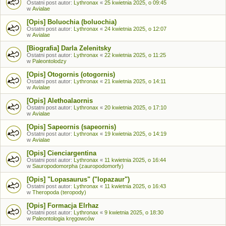
Ostatni post autor:
Lythronax
«
25 kwietnia 2025, o 09:45
w
Avialae
[Opis] Boluochia (boluochia)
Ostatni post autor:
Lythronax
«
24 kwietnia 2025, o 12:07
w
Avialae
[Biografia] Darla Zelenitsky
Ostatni post autor:
Lythronax
«
22 kwietnia 2025, o 11:25
w
Paleontolodzy
[Opis] Otogornis (otogornis)
Ostatni post autor:
Lythronax
«
21 kwietnia 2025, o 14:11
w
Avialae
[Opis] Alethoalaornis
Ostatni post autor:
Lythronax
«
20 kwietnia 2025, o 17:10
w
Avialae
[Opis] Sapeornis (sapeornis)
Ostatni post autor:
Lythronax
«
19 kwietnia 2025, o 14:19
w
Avialae
[Opis] Cienciargentina
Ostatni post autor:
Lythronax
«
11 kwietnia 2025, o 16:44
w
Sauropodomorpha (zauropodomorfy)
[Opis] "Lopasaurus" ("lopazaur")
Ostatni post autor:
Lythronax
«
11 kwietnia 2025, o 16:43
w
Theropoda (teropody)
[Opis] Formacja Elrhaz
Ostatni post autor:
Lythronax
«
9 kwietnia 2025, o 18:30
w
Paleontologia kręgowców