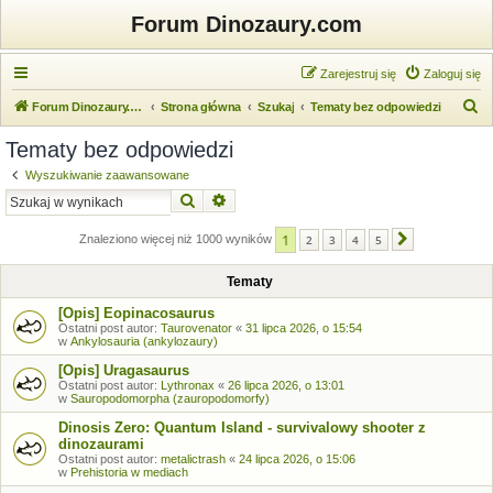
Forum Dinozaury.com
Zarejestruj się
Zaloguj się
S
Forum Dinozaury.com
Strona główna
Szukaj
Tematy bez odpowiedzi
z
Tematy bez odpowiedzi
u
Wyszukiwanie zaawansowane
k
Szukaj
Wyszukiwanie zaawansowane
a
1
j
Znaleziono więcej niż 1000 wyników
2
3
4
5
Następna
Tematy
[Opis] Eopinacosaurus
Ostatni post autor:
Taurovenator
«
31 lipca 2026, o 15:54
w
Ankylosauria (ankylozaury)
[Opis] Uragasaurus
Ostatni post autor:
Lythronax
«
26 lipca 2026, o 13:01
w
Sauropodomorpha (zauropodomorfy)
Dinosis Zero: Quantum Island - survivalowy shooter z
dinozaurami
Ostatni post autor:
metalictrash
«
24 lipca 2026, o 15:06
w
Prehistoria w mediach