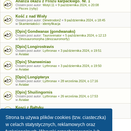
Analiza okazu z Fliszu karpackiego. Nr. 1
Ostatni post autor:
Motyl.11
«
9 października 2024, o 20:08
w
Pisces (ryby)
Kość z nad Wisły
Ostatni post autor:
Dimetrodon2
«
9 października 2024, o 18:45
w
Skamieniałości - identyfikacja
[Opis] Gondwanax (gondwanaks)
Ostatni post autor:
Taurovenator
«
5 października 2024, o 12:13
w
Dinosauromorpha (dinozauromorfy)
[Opis] Longirostravis
Ostatni post autor:
Lythronax
«
3 października 2024, o 19:51
w
Avialae
[Opis] Shanweiniao
Ostatni post autor:
Lythronax
«
3 października 2024, o 19:50
w
Avialae
[Opis] Longipteryx
Ostatni post autor:
Lythronax
«
28 września 2024, o 17:16
w
Avialae
[Opis] Shuilingornis
Ostatni post autor:
Lythronax
«
26 września 2024, o 17:53
w
Avialae
Kosci z Bałtyku
Ostatni post autor:
Bozia
«
26 września 2024, o 09:05
w
Skamieniałości - identyfikacja
Strona ta używa plików cookies (tzw. ciasteczka)
w celach statystycznych, reklamowych oraz