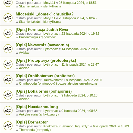
Ostatni post autor:
Motyl.11
«
26 listopada 2024, o 18:51
w
Skamieniałości - identyfikacja
Mioceński ,,domek" chruścika?
Ostatni post autor:
Motyl.11
«
26 listopada 2024, o 18:45
w
Skamieniałości - identyfikacja
[Opis] Formacja Judith River
Ostatni post autor:
Lythronax
«
23 listopada 2024, o 19:52
w
Paleontologia kręgowców
[Opis] Navaornis (nawaornis)
Ostatni post autor:
Lythronax
«
14 listopada 2024, o 20:15
w
Avialae
[Opis] Protopteryx (protopteryks)
Ostatni post autor:
Lythronax
«
11 listopada 2024, o 22:47
w
Avialae
[Opis] Ornithotarsus (ornitotars)
Ostatni post autor:
Taurovenator
«
9 listopada 2024, o 20:05
w
Ornithopoda (ornitopody) i pozostałe ptasiomiedniczne
[Opis] Bohaiornis (pohajornis)
Ostatni post autor:
Lythronax
«
9 listopada 2024, o 10:13
w
Avialae
[Opis] Huaxiazhoulong
Ostatni post autor:
Lythronax
«
9 listopada 2024, o 08:38
w
Ankylosauria (ankylozaury)
[Opis] Dornraptor
Ostatni post autor:
Kriolofozaur Szymon Jagusztyn
«
6 listopada 2024, o 18:03
w
Theropoda (teropody)