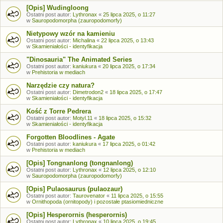
[Opis] Wudingloong
Ostatni post autor:
Lythronax
«
25 lipca 2025, o 11:27
w
Sauropodomorpha (zauropodomorfy)
Nietypowy wzór na kamieniu
Ostatni post autor:
Michalina
«
22 lipca 2025, o 13:43
w
Skamieniałości - identyfikacja
"Dinosauria" The Animated Series
Ostatni post autor:
kaniukura
«
20 lipca 2025, o 17:34
w
Prehistoria w mediach
Narzędzie czy natura?
Ostatni post autor:
Dimetrodon2
«
18 lipca 2025, o 17:47
w
Skamieniałości - identyfikacja
Kość z Torre Pedrera
Ostatni post autor:
Motyl.11
«
18 lipca 2025, o 15:32
w
Skamieniałości - identyfikacja
Forgotten Bloodlines - Agate
Ostatni post autor:
kaniukura
«
17 lipca 2025, o 01:42
w
Prehistoria w mediach
[Opis] Tongnanlong (tongnanlong)
Ostatni post autor:
Lythronax
«
12 lipca 2025, o 12:10
w
Sauropodomorpha (zauropodomorfy)
[Opis] Pulaosaurus (pulaozaur)
Ostatni post autor:
Taurovenator
«
11 lipca 2025, o 15:55
w
Ornithopoda (ornitopody) i pozostałe ptasiomiedniczne
[Opis] Hesperornis (hesperornis)
Ostatni post autor:
Lythronax
«
10 lipca 2025, o 19:45