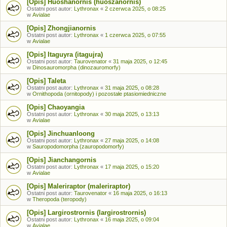
[Opis] Huoshanornis (huoszanornis)
Ostatni post autor:
Lythronax
«
2 czerwca 2025, o 08:25
w
Avialae
[Opis] Zhongjianornis
Ostatni post autor:
Lythronax
«
1 czerwca 2025, o 07:55
w
Avialae
[Opis] Itaguyra (itagujra)
Ostatni post autor:
Taurovenator
«
31 maja 2025, o 12:45
w
Dinosauromorpha (dinozauromorfy)
[Opis] Taleta
Ostatni post autor:
Lythronax
«
31 maja 2025, o 08:28
w
Ornithopoda (ornitopody) i pozostałe ptasiomiedniczne
[Opis] Chaoyangia
Ostatni post autor:
Lythronax
«
30 maja 2025, o 13:13
w
Avialae
[Opis] Jinchuanloong
Ostatni post autor:
Lythronax
«
27 maja 2025, o 14:08
w
Sauropodomorpha (zauropodomorfy)
[Opis] Jianchangornis
Ostatni post autor:
Lythronax
«
17 maja 2025, o 15:20
w
Avialae
[Opis] Maleriraptor (maleriraptor)
Ostatni post autor:
Taurovenator
«
16 maja 2025, o 16:13
w
Theropoda (teropody)
[Opis] Largirostrornis (largirostrornis)
Ostatni post autor:
Lythronax
«
16 maja 2025, o 09:04
w
Avialae