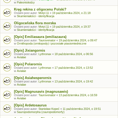
w
Paleontolodzy
Kręg rekina z oligocenu Polski?
Ostatni post autor:
Motyl.11
«
19 października 2024, o 21:18
w
Skamieniałości - identyfikacja
Oligoceńska flora morska
Ostatni post autor:
Motyl.11
«
19 października 2024, o 19:37
w
Skamieniałości - identyfikacja
[Opis] Emiliasaura (emiliazaura)
Ostatni post autor:
Taurovenator
«
19 października 2024, o 09:47
w
Ornithopoda (ornitopody) i pozostałe ptasiomiedniczne
[Opis] Jixiangornis
Ostatni post autor:
Lythronax
«
18 października 2024, o 06:56
w
Avialae
[Opis] Polarornis
Ostatni post autor:
Lythronax
«
17 października 2024, o 13:52
w
Avialae
[Opis] Asiahesperornis
Ostatni post autor:
Lythronax
«
13 października 2024, o 19:42
w
Avialae
[Opis] Magnusavis (magnusawis)
Ostatni post autor:
Taurovenator
«
13 października 2024, o 16:59
w
Avialae
[Opis] Ardetosaurus
Ostatni post autor:
Stanisław Kopeć
«
11 października 2024, o 19:51
w
Sauropodomorpha (zauropodomorfy)