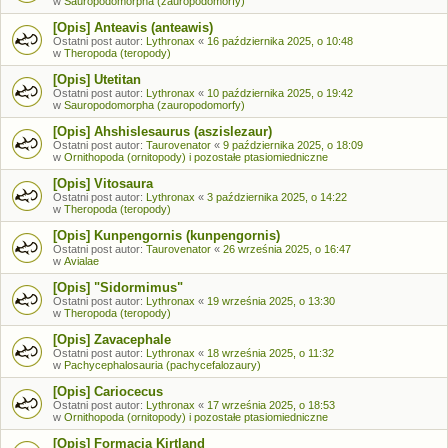
w
Sauropodomorpha (zauropodomorfy)
[Opis] Anteavis (anteawis)
Ostatni post autor:
Lythronax
«
16 października 2025, o 10:48
w
Theropoda (teropody)
[Opis] Utetitan
Ostatni post autor:
Lythronax
«
10 października 2025, o 19:42
w
Sauropodomorpha (zauropodomorfy)
[Opis] Ahshislesaurus (aszislezaur)
Ostatni post autor:
Taurovenator
«
9 października 2025, o 18:09
w
Ornithopoda (ornitopody) i pozostałe ptasiomiedniczne
[Opis] Vitosaura
Ostatni post autor:
Lythronax
«
3 października 2025, o 14:22
w
Theropoda (teropody)
[Opis] Kunpengornis (kunpengornis)
Ostatni post autor:
Taurovenator
«
26 września 2025, o 16:47
w
Avialae
[Opis] "Sidormimus"
Ostatni post autor:
Lythronax
«
19 września 2025, o 13:30
w
Theropoda (teropody)
[Opis] Zavacephale
Ostatni post autor:
Lythronax
«
18 września 2025, o 11:32
w
Pachycephalosauria (pachycefalozaury)
[Opis] Cariocecus
Ostatni post autor:
Lythronax
«
17 września 2025, o 18:53
w
Ornithopoda (ornitopody) i pozostałe ptasiomiedniczne
[Opis] Formacja Kirtland