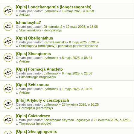
[Opis] Longchengornis (longczengornis)
Ostatni post autor:
Lythronax
«
13 maja 2025, o 09:58
w
Avialae
Ichnofosylia?
Ostatni post autor:
Dimetrodon2
«
12 maja 2025, o 18:08
w
Skamieniałości - identyfikacja
[Opis] Obelignathus
Ostatni post autor:
Kamil Kamiński
«
8 maja 2025, o 20:57
w
Ornithopoda (ornitopody) i pozostałe ptasiomiedniczne
[Opis] Shenqiornis
Ostatni post autor:
Lythronax
«
8 maja 2025, o 06:41
w
Avialae
[Opis] Formacja Anacleto
Ostatni post autor:
Lythronax
«
6 maja 2025, o 21:36
w
Paleontologia kręgowców
[Opis] Schizooura
Ostatni post autor:
Lythronax
«
1 maja 2025, o 10:06
w
Avialae
[Info] Artykuły o ceratopsach
Ostatni post autor:
Lythronax
«
27 kwietnia 2025, o 16:25
w
Ceratopsia (ceratopsy)
[Opis] Caletodraco
Ostatni post autor:
Kriolofozaur Szymon Jagusztyn
«
27 kwietnia 2025, o 12:15
w
Theropoda (teropody)
[Opis] Shengjingornis