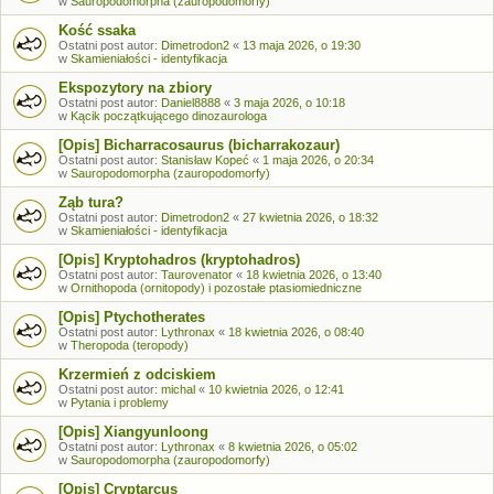
w
Sauropodomorpha (zauropodomorfy)
Kość ssaka
Ostatni post autor:
Dimetrodon2
«
13 maja 2026, o 19:30
w
Skamieniałości - identyfikacja
Ekspozytory na zbiory
Ostatni post autor:
Daniel8888
«
3 maja 2026, o 10:18
w
Kącik początkującego dinozaurologa
[Opis] Bicharracosaurus (bicharrakozaur)
Ostatni post autor:
Stanisław Kopeć
«
1 maja 2026, o 20:34
w
Sauropodomorpha (zauropodomorfy)
Ząb tura?
Ostatni post autor:
Dimetrodon2
«
27 kwietnia 2026, o 18:32
w
Skamieniałości - identyfikacja
[Opis] Kryptohadros (kryptohadros)
Ostatni post autor:
Taurovenator
«
18 kwietnia 2026, o 13:40
w
Ornithopoda (ornitopody) i pozostałe ptasiomiedniczne
[Opis] Ptychotherates
Ostatni post autor:
Lythronax
«
18 kwietnia 2026, o 08:40
w
Theropoda (teropody)
Krzermień z odciskiem
Ostatni post autor:
michal
«
10 kwietnia 2026, o 12:41
w
Pytania i problemy
[Opis] Xiangyunloong
Ostatni post autor:
Lythronax
«
8 kwietnia 2026, o 05:02
w
Sauropodomorpha (zauropodomorfy)
[Opis] Cryptarcus