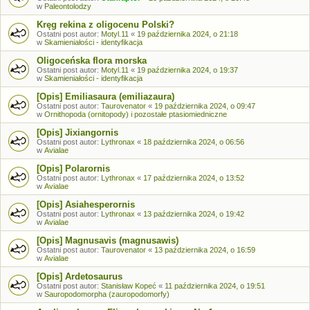
w
Paleontolodzy
Kręg rekina z oligocenu Polski?
Ostatni post autor:
Motyl.11
«
19 października 2024, o 21:18
w
Skamieniałości - identyfikacja
Oligoceńska flora morska
Ostatni post autor:
Motyl.11
«
19 października 2024, o 19:37
w
Skamieniałości - identyfikacja
[Opis] Emiliasaura (emiliazaura)
Ostatni post autor:
Taurovenator
«
19 października 2024, o 09:47
w
Ornithopoda (ornitopody) i pozostałe ptasiomiedniczne
[Opis] Jixiangornis
Ostatni post autor:
Lythronax
«
18 października 2024, o 06:56
w
Avialae
[Opis] Polarornis
Ostatni post autor:
Lythronax
«
17 października 2024, o 13:52
w
Avialae
[Opis] Asiahesperornis
Ostatni post autor:
Lythronax
«
13 października 2024, o 19:42
w
Avialae
[Opis] Magnusavis (magnusawis)
Ostatni post autor:
Taurovenator
«
13 października 2024, o 16:59
w
Avialae
[Opis] Ardetosaurus
Ostatni post autor:
Stanisław Kopeć
«
11 października 2024, o 19:51
w
Sauropodomorpha (zauropodomorfy)