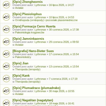
[Opis] Zhengheornis
Ostatni post autor:
Lythronax
«
16 lipca 2026, o 14:27
w
Avialae
[Opis] Plesiolophus
Ostatni post autor:
Lythronax
«
10 lipca 2026, o 14:53
w
Ornithopoda (ornitopody) i pozostałe ptasiomiedniczne
[Opis] Formacja Cerro Huerta
Ostatni post autor:
Lythronax
«
30 czerwca 2026, o 17:38
w
Paleontologia kręgowców
[Opis] Jamninkaornis
Ostatni post autor:
Lythronax
«
29 czerwca 2026, o 09:50
w
Avialae
[Biografia] Hans-Dieter Sues
Ostatni post autor:
Lythronax
«
17 czerwca 2026, o 15:54
w
Paleontolodzy
[Opis] Jian
Ostatni post autor:
Lythronax
«
13 czerwca 2026, o 13:54
w
Theropoda (teropody)
[Opis] Kank
Ostatni post autor:
Lythronax
«
7 czerwca 2026, o 17:19
w
Theropoda (teropody)
[Opis] Plumadraco (plumadrako)
Ostatni post autor:
Lythronax
«
30 maja 2026, o 10:55
w
Avialae
[Opis] Nagatitan (nagatytan)
Ostatni post autor:
Lythronax
«
18 maja 2026, o 16:41