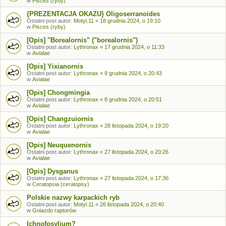
w
Pisces (ryby)
{PREZENTACJA OKAZU} Oligoserranoides
Ostatni post autor:
Motyl.11
«
18 grudnia 2024, o 19:10
w
Pisces (ryby)
[Opis] "Borealornis" ("borealornis")
Ostatni post autor:
Lythronax
«
17 grudnia 2024, o 11:33
w
Avialae
[Opis] Yixianornis
Ostatni post autor:
Lythronax
«
9 grudnia 2024, o 20:43
w
Avialae
[Opis] Chongmingia
Ostatni post autor:
Lythronax
«
8 grudnia 2024, o 20:51
w
Avialae
[Opis] Changzuiornis
Ostatni post autor:
Lythronax
«
28 listopada 2024, o 19:20
w
Avialae
[Opis] Neuquenornis
Ostatni post autor:
Lythronax
«
27 listopada 2024, o 20:26
w
Avialae
[Opis] Dysganus
Ostatni post autor:
Lythronax
«
27 listopada 2024, o 17:36
w
Ceratopsia (ceratopsy)
Polskie nazwy karpackich ryb
Ostatni post autor:
Motyl.11
«
26 listopada 2024, o 20:40
w
Gniazdo raptorów
Ichnofosylium?