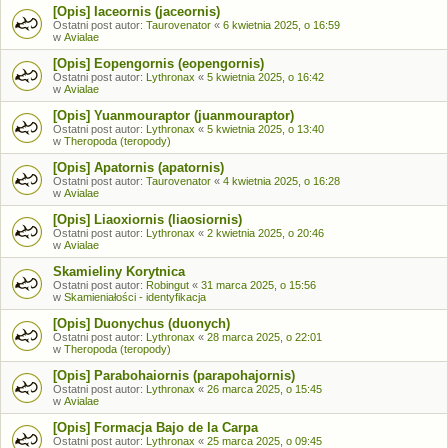
[Opis] Iaceornis (jaceornis)
Ostatni post autor:
Taurovenator
«
6 kwietnia 2025, o 16:59
w
Avialae
[Opis] Eopengornis (eopengornis)
Ostatni post autor:
Lythronax
«
5 kwietnia 2025, o 16:42
w
Avialae
[Opis] Yuanmouraptor (juanmouraptor)
Ostatni post autor:
Lythronax
«
5 kwietnia 2025, o 13:40
w
Theropoda (teropody)
[Opis] Apatornis (apatornis)
Ostatni post autor:
Taurovenator
«
4 kwietnia 2025, o 16:28
w
Avialae
[Opis] Liaoxiornis (liaosiornis)
Ostatni post autor:
Lythronax
«
2 kwietnia 2025, o 20:46
w
Avialae
Skamieliny Korytnica
Ostatni post autor:
Robingut
«
31 marca 2025, o 15:56
w
Skamieniałości - identyfikacja
[Opis] Duonychus (duonych)
Ostatni post autor:
Lythronax
«
28 marca 2025, o 22:01
w
Theropoda (teropody)
[Opis] Parabohaiornis (parapohajornis)
Ostatni post autor:
Lythronax
«
26 marca 2025, o 15:45
w
Avialae
[Opis] Formacja Bajo de la Carpa
Ostatni post autor:
Lythronax
«
25 marca 2025, o 09:45