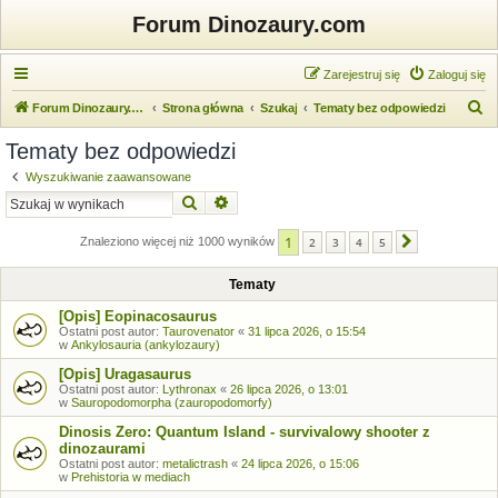
Forum Dinozaury.com
Zarejestruj się
Zaloguj się
S
Forum Dinozaury.com
Strona główna
Szukaj
Tematy bez odpowiedzi
z
Tematy bez odpowiedzi
u
Wyszukiwanie zaawansowane
k
Szukaj
Wyszukiwanie zaawansowane
a
1
j
Znaleziono więcej niż 1000 wyników
2
3
4
5
Następna
Tematy
[Opis] Eopinacosaurus
Ostatni post autor:
Taurovenator
«
31 lipca 2026, o 15:54
w
Ankylosauria (ankylozaury)
[Opis] Uragasaurus
Ostatni post autor:
Lythronax
«
26 lipca 2026, o 13:01
w
Sauropodomorpha (zauropodomorfy)
Dinosis Zero: Quantum Island - survivalowy shooter z
dinozaurami
Ostatni post autor:
metalictrash
«
24 lipca 2026, o 15:06
w
Prehistoria w mediach