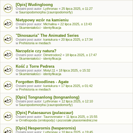
[Opis] Wudingloong
Ostatni post autor:
Lythronax
«
25 lipca 2025, o 11:27
w
Sauropodomorpha (zauropodomorfy)
Nietypowy wzór na kamieniu
Ostatni post autor:
Michalina
«
22 lipca 2025, o 13:43
w
Skamieniałości - identyfikacja
"Dinosauria" The Animated Series
Ostatni post autor:
kaniukura
«
20 lipca 2025, o 17:34
w
Prehistoria w mediach
Narzędzie czy natura?
Ostatni post autor:
Dimetrodon2
«
18 lipca 2025, o 17:47
w
Skamieniałości - identyfikacja
Kość z Torre Pedrera
Ostatni post autor:
Motyl.11
«
18 lipca 2025, o 15:32
w
Skamieniałości - identyfikacja
Forgotten Bloodlines - Agate
Ostatni post autor:
kaniukura
«
17 lipca 2025, o 01:42
w
Prehistoria w mediach
[Opis] Tongnanlong (tongnanlong)
Ostatni post autor:
Lythronax
«
12 lipca 2025, o 12:10
w
Sauropodomorpha (zauropodomorfy)
[Opis] Pulaosaurus (pulaozaur)
Ostatni post autor:
Taurovenator
«
11 lipca 2025, o 15:55
w
Ornithopoda (ornitopody) i pozostałe ptasiomiedniczne
[Opis] Hesperornis (hesperornis)
Ostatni post autor:
Lythronax
«
10 lipca 2025, o 19:45