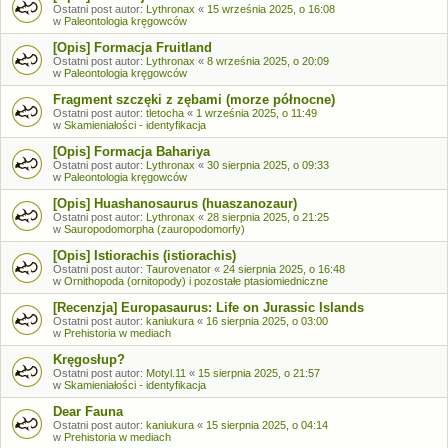
Ostatni post autor:
Lythronax
«
15 września 2025, o 16:08
w
Paleontologia kręgowców
[Opis] Formacja Fruitland
Ostatni post autor:
Lythronax
«
8 września 2025, o 20:09
w
Paleontologia kręgowców
Fragment szczęki z zębami (morze północne)
Ostatni post autor:
tletocha
«
1 września 2025, o 11:49
w
Skamieniałości - identyfikacja
[Opis] Formacja Bahariya
Ostatni post autor:
Lythronax
«
30 sierpnia 2025, o 09:33
w
Paleontologia kręgowców
[Opis] Huashanosaurus (huaszanozaur)
Ostatni post autor:
Lythronax
«
28 sierpnia 2025, o 21:25
w
Sauropodomorpha (zauropodomorfy)
[Opis] Istiorachis (istiorachis)
Ostatni post autor:
Taurovenator
«
24 sierpnia 2025, o 16:48
w
Ornithopoda (ornitopody) i pozostałe ptasiomiedniczne
[Recenzja] Europasaurus: Life on Jurassic Islands
Ostatni post autor:
kaniukura
«
16 sierpnia 2025, o 03:00
w
Prehistoria w mediach
Kręgosłup?
Ostatni post autor:
Motyl.11
«
15 sierpnia 2025, o 21:57
w
Skamieniałości - identyfikacja
Dear Fauna
Ostatni post autor:
kaniukura
«
15 sierpnia 2025, o 04:14
w
Prehistoria w mediach