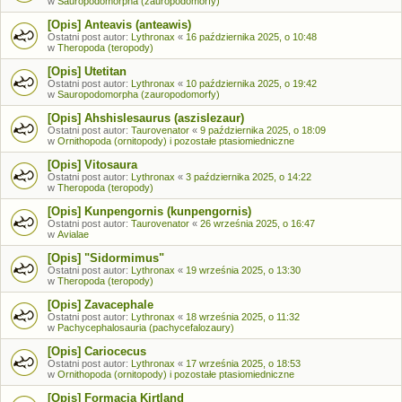
w
Sauropodomorpha (zauropodomorfy)
[Opis] Anteavis (anteawis)
Ostatni post autor:
Lythronax
«
16 października 2025, o 10:48
w
Theropoda (teropody)
[Opis] Utetitan
Ostatni post autor:
Lythronax
«
10 października 2025, o 19:42
w
Sauropodomorpha (zauropodomorfy)
[Opis] Ahshislesaurus (aszislezaur)
Ostatni post autor:
Taurovenator
«
9 października 2025, o 18:09
w
Ornithopoda (ornitopody) i pozostałe ptasiomiedniczne
[Opis] Vitosaura
Ostatni post autor:
Lythronax
«
3 października 2025, o 14:22
w
Theropoda (teropody)
[Opis] Kunpengornis (kunpengornis)
Ostatni post autor:
Taurovenator
«
26 września 2025, o 16:47
w
Avialae
[Opis] "Sidormimus"
Ostatni post autor:
Lythronax
«
19 września 2025, o 13:30
w
Theropoda (teropody)
[Opis] Zavacephale
Ostatni post autor:
Lythronax
«
18 września 2025, o 11:32
w
Pachycephalosauria (pachycefalozaury)
[Opis] Cariocecus
Ostatni post autor:
Lythronax
«
17 września 2025, o 18:53
w
Ornithopoda (ornitopody) i pozostałe ptasiomiedniczne
[Opis] Formacja Kirtland