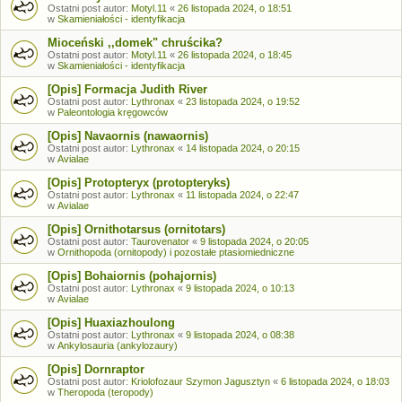
Ostatni post autor:
Motyl.11
«
26 listopada 2024, o 18:51
w
Skamieniałości - identyfikacja
Mioceński ,,domek" chruścika?
Ostatni post autor:
Motyl.11
«
26 listopada 2024, o 18:45
w
Skamieniałości - identyfikacja
[Opis] Formacja Judith River
Ostatni post autor:
Lythronax
«
23 listopada 2024, o 19:52
w
Paleontologia kręgowców
[Opis] Navaornis (nawaornis)
Ostatni post autor:
Lythronax
«
14 listopada 2024, o 20:15
w
Avialae
[Opis] Protopteryx (protopteryks)
Ostatni post autor:
Lythronax
«
11 listopada 2024, o 22:47
w
Avialae
[Opis] Ornithotarsus (ornitotars)
Ostatni post autor:
Taurovenator
«
9 listopada 2024, o 20:05
w
Ornithopoda (ornitopody) i pozostałe ptasiomiedniczne
[Opis] Bohaiornis (pohajornis)
Ostatni post autor:
Lythronax
«
9 listopada 2024, o 10:13
w
Avialae
[Opis] Huaxiazhoulong
Ostatni post autor:
Lythronax
«
9 listopada 2024, o 08:38
w
Ankylosauria (ankylozaury)
[Opis] Dornraptor
Ostatni post autor:
Kriolofozaur Szymon Jagusztyn
«
6 listopada 2024, o 18:03
w
Theropoda (teropody)