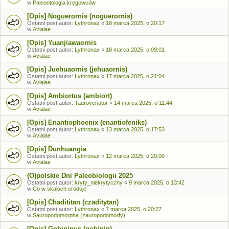
w
Paleontologia kręgowców
[Opis] Noguerornis (noguerornis)
Ostatni post autor:
Lythronax
«
18 marca 2025, o 20:17
w
Avialae
[Opis] Yuanjiawaornis
Ostatni post autor:
Lythronax
«
18 marca 2025, o 09:01
w
Avialae
[Opis] Juehuaornis (jehuaornis)
Ostatni post autor:
Lythronax
«
17 marca 2025, o 21:04
w
Avialae
[Opis] Ambiortus (ambiort)
Ostatni post autor:
Taurovenator
«
14 marca 2025, o 11:44
w
Avialae
[Opis] Enantiophoenix (enantiofeniks)
Ostatni post autor:
Lythronax
«
13 marca 2025, o 17:53
w
Avialae
[Opis] Dunhuangia
Ostatni post autor:
Lythronax
«
12 marca 2025, o 20:00
w
Avialae
(O)polskie Dni Paleobiologii 2025
Ostatni post autor:
kryty_niekrytyczny
«
9 marca 2025, o 13:42
w
Co w skałach eroduje
[Opis] Chadititan (czaditytan)
Ostatni post autor:
Lythronax
«
7 marca 2025, o 20:27
w
Sauropodomorpha (zauropodomorfy)
[Opis] Gobipipus (gobipip)