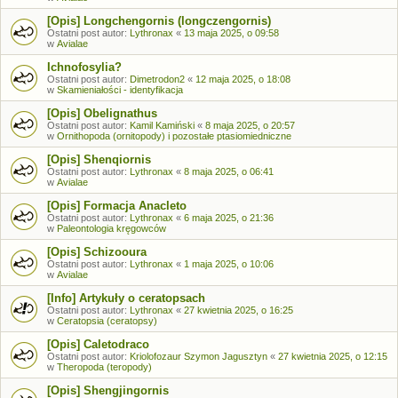
[Opis] Longchengornis (longczengornis)
Ostatni post autor:
Lythronax
«
13 maja 2025, o 09:58
w
Avialae
Ichnofosylia?
Ostatni post autor:
Dimetrodon2
«
12 maja 2025, o 18:08
w
Skamieniałości - identyfikacja
[Opis] Obelignathus
Ostatni post autor:
Kamil Kamiński
«
8 maja 2025, o 20:57
w
Ornithopoda (ornitopody) i pozostałe ptasiomiedniczne
[Opis] Shenqiornis
Ostatni post autor:
Lythronax
«
8 maja 2025, o 06:41
w
Avialae
[Opis] Formacja Anacleto
Ostatni post autor:
Lythronax
«
6 maja 2025, o 21:36
w
Paleontologia kręgowców
[Opis] Schizooura
Ostatni post autor:
Lythronax
«
1 maja 2025, o 10:06
w
Avialae
[Info] Artykuły o ceratopsach
Ostatni post autor:
Lythronax
«
27 kwietnia 2025, o 16:25
w
Ceratopsia (ceratopsy)
[Opis] Caletodraco
Ostatni post autor:
Kriolofozaur Szymon Jagusztyn
«
27 kwietnia 2025, o 12:15
w
Theropoda (teropody)
[Opis] Shengjingornis