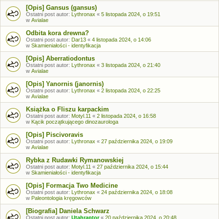
[Opis] Gansus (gansus)
Ostatni post autor:
Lythronax
«
5 listopada 2024, o 19:51
w
Avialae
Odbita kora drewna?
Ostatni post autor:
Dar13
«
4 listopada 2024, o 14:06
w
Skamieniałości - identyfikacja
[Opis] Aberratiodontus
Ostatni post autor:
Lythronax
«
3 listopada 2024, o 21:40
w
Avialae
[Opis] Yanornis (janornis)
Ostatni post autor:
Lythronax
«
2 listopada 2024, o 22:25
w
Avialae
Książka o Fliszu karpackim
Ostatni post autor:
Motyl.11
«
2 listopada 2024, o 16:58
w
Kącik początkującego dinozaurologa
[Opis] Piscivoravis
Ostatni post autor:
Lythronax
«
27 października 2024, o 19:09
w
Avialae
Rybka z Rudawki Rymanowskiej
Ostatni post autor:
Motyl.11
«
27 października 2024, o 15:44
w
Skamieniałości - identyfikacja
[Opis] Formacja Two Medicine
Ostatni post autor:
Lythronax
«
24 października 2024, o 18:08
w
Paleontologia kręgowców
[Biografia] Daniela Schwarz
Ostatni post autor:
Utahraptor
«
20 października 2024, o 20:48