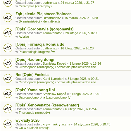
Ostatni post autor:
Lythronax
«
24 marca 2026, o 21:27
w
Ceratopsia (ceratopsy)
Ząb jelenia Plejstocen/Holocen
Ostatni post autor:
Dimetrodon2
«
15 marca 2026, o 16:58
w
Skamieniałości - identyfikacja
[Opis] Gorgonavis (gorgonawis)
Ostatni post autor:
Taurovenator
«
28 lutego 2026, o 16:09
w
Avialae
[Opis] Formacja Romualdo
Ostatni post autor:
Lythronax
«
16 lutego 2026, o 16:28
w
Paleontologia kręgowców
[Opis] Haolong dongi
Ostatni post autor:
Stanisław Kopeć
«
9 lutego 2026, o 18:34
w
Ornithopoda (ornitopody) i pozostałe ptasiomiedniczne
Re: [Opis] Foskeia
Ostatni post autor:
Kamil Kamiński
«
8 lutego 2026, o 00:21
w
Ornithopoda (ornitopody) i pozostałe ptasiomiedniczne
[Opis] Yantaloong lini
Ostatni post autor:
Stanisław Kopeć
«
6 lutego 2026, o 16:01
w
Sauropodomorpha (zauropodomorfy)
[Opis] Xenovenator (ksenowenator)
Ostatni post autor:
Taurovenator
«
6 lutego 2026, o 15:54
w
Theropoda (teropody)
wykłady 2026
Ostatni post autor:
kryty_niekrytyczny
«
14 stycznia 2026, o 10:43
w
Co w skałach eroduje