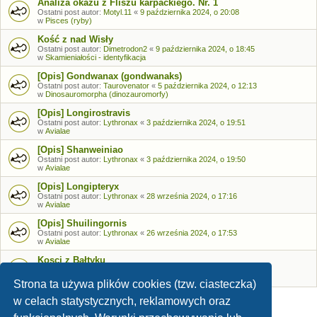
Analiza okazu z Fliszu karpackiego. Nr. 1
Ostatni post autor:
Motyl.11
«
9 października 2024, o 20:08
w
Pisces (ryby)
Kość z nad Wisły
Ostatni post autor:
Dimetrodon2
«
9 października 2024, o 18:45
w
Skamieniałości - identyfikacja
[Opis] Gondwanax (gondwanaks)
Ostatni post autor:
Taurovenator
«
5 października 2024, o 12:13
w
Dinosauromorpha (dinozauromorfy)
[Opis] Longirostravis
Ostatni post autor:
Lythronax
«
3 października 2024, o 19:51
w
Avialae
[Opis] Shanweiniao
Ostatni post autor:
Lythronax
«
3 października 2024, o 19:50
w
Avialae
[Opis] Longipteryx
Ostatni post autor:
Lythronax
«
28 września 2024, o 17:16
w
Avialae
[Opis] Shuilingornis
Ostatni post autor:
Lythronax
«
26 września 2024, o 17:53
w
Avialae
Kosci z Bałtyku
Ostatni post autor:
Bozia
«
26 września 2024, o 09:05
w
Skamieniałości - identyfikacja
Strona ta używa plików cookies (tzw. ciasteczka)
w celach statystycznych, reklamowych oraz