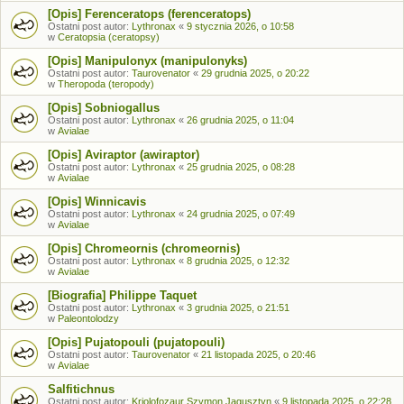
[Opis] Ferenceratops (ferenceratops)
Ostatni post autor:
Lythronax
«
9 stycznia 2026, o 10:58
w
Ceratopsia (ceratopsy)
[Opis] Manipulonyx (manipulonyks)
Ostatni post autor:
Taurovenator
«
29 grudnia 2025, o 20:22
w
Theropoda (teropody)
[Opis] Sobniogallus
Ostatni post autor:
Lythronax
«
26 grudnia 2025, o 11:04
w
Avialae
[Opis] Aviraptor (awiraptor)
Ostatni post autor:
Lythronax
«
25 grudnia 2025, o 08:28
w
Avialae
[Opis] Winnicavis
Ostatni post autor:
Lythronax
«
24 grudnia 2025, o 07:49
w
Avialae
[Opis] Chromeornis (chromeornis)
Ostatni post autor:
Lythronax
«
8 grudnia 2025, o 12:32
w
Avialae
[Biografia] Philippe Taquet
Ostatni post autor:
Lythronax
«
3 grudnia 2025, o 21:51
w
Paleontolodzy
[Opis] Pujatopouli (pujatopouli)
Ostatni post autor:
Taurovenator
«
21 listopada 2025, o 20:46
w
Avialae
Salfitichnus
Ostatni post autor:
Kriolofozaur Szymon Jagusztyn
«
9 listopada 2025, o 22:28