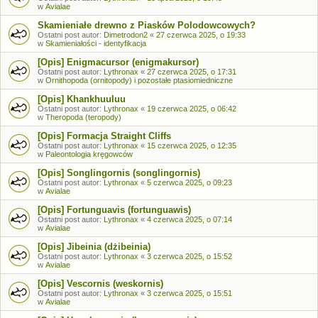
w
Avialae
Skamieniałe drewno z Piasków Polodowcowych?
Ostatni post autor:
Dimetrodon2
«
27 czerwca 2025, o 19:33
w
Skamieniałości - identyfikacja
[Opis] Enigmacursor (enigmakursor)
Ostatni post autor:
Lythronax
«
27 czerwca 2025, o 17:31
w
Ornithopoda (ornitopody) i pozostałe ptasiomiedniczne
[Opis] Khankhuuluu
Ostatni post autor:
Lythronax
«
19 czerwca 2025, o 06:42
w
Theropoda (teropody)
[Opis] Formacja Straight Cliffs
Ostatni post autor:
Lythronax
«
15 czerwca 2025, o 12:35
w
Paleontologia kręgowców
[Opis] Songlingornis (songlingornis)
Ostatni post autor:
Lythronax
«
5 czerwca 2025, o 09:23
w
Avialae
[Opis] Fortunguavis (fortunguawis)
Ostatni post autor:
Lythronax
«
4 czerwca 2025, o 07:14
w
Avialae
[Opis] Jibeinia (dżibeinia)
Ostatni post autor:
Lythronax
«
3 czerwca 2025, o 15:52
w
Avialae
[Opis] Vescornis (weskornis)
Ostatni post autor:
Lythronax
«
3 czerwca 2025, o 15:51
w
Avialae