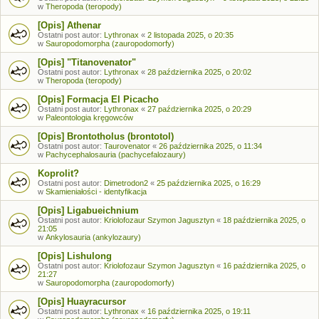
w
Theropoda (teropody)
[Opis] Athenar
Ostatni post autor:
Lythronax
«
2 listopada 2025, o 20:35
w
Sauropodomorpha (zauropodomorfy)
[Opis] "Titanovenator"
Ostatni post autor:
Lythronax
«
28 października 2025, o 20:02
w
Theropoda (teropody)
[Opis] Formacja El Picacho
Ostatni post autor:
Lythronax
«
27 października 2025, o 20:29
w
Paleontologia kręgowców
[Opis] Brontotholus (brontotol)
Ostatni post autor:
Taurovenator
«
26 października 2025, o 11:34
w
Pachycephalosauria (pachycefalozaury)
Koprolit?
Ostatni post autor:
Dimetrodon2
«
25 października 2025, o 16:29
w
Skamieniałości - identyfikacja
[Opis] Ligabueichnium
Ostatni post autor:
Kriolofozaur Szymon Jagusztyn
«
18 października 2025, o
21:05
w
Ankylosauria (ankylozaury)
[Opis] Lishulong
Ostatni post autor:
Kriolofozaur Szymon Jagusztyn
«
16 października 2025, o
21:27
w
Sauropodomorpha (zauropodomorfy)
[Opis] Huayracursor
Ostatni post autor:
Lythronax
«
16 października 2025, o 19:11