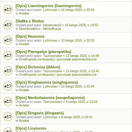
[Opis] Liaoningornis (liaoningornis)
Ostatni post autor:
Lythronax
«
16 lutego 2025, o 20:39
w
Avialae
Skałka z Rodos
Ostatni post autor:
Dimetrodon2
«
15 lutego 2025, o 14:52
w
Skamieniałości - identyfikacja
[Opis] Houornis
Ostatni post autor:
Lythronax
«
13 lutego 2025, o 20:32
w
Avialae
[Opis] Pteropelyx (pteropeliks)
Ostatni post autor:
Taurovenator
«
13 lutego 2025, o 14:48
w
Ornithopoda (ornitopody) i pozostałe ptasiomiedniczne
[Opis] Diclonius (diklon)
Ostatni post autor:
Taurovenator
«
13 lutego 2025, o 13:46
w
Ornithopoda (ornitopody) i pozostałe ptasiomiedniczne
[Opis] Xinghaiornis (singhajornis)
Ostatni post autor:
Lythronax
«
12 lutego 2025, o 23:04
w
Avialae
[Opis] Neobohaiornis (neopohajornis)
Ostatni post autor:
Taurovenator
«
9 lutego 2025, o 13:53
w
Avialae
[Opis] Dingavis (dingawis)
Ostatni post autor:
Lythronax
«
8 lutego 2025, o 20:31
w
Avialae
[Opis] Linyiornis