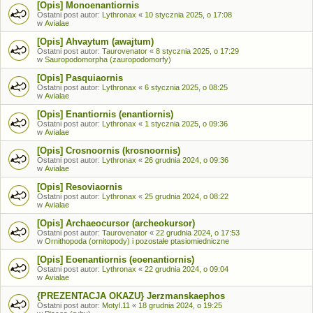
[Opis] Monoenantiornis
Ostatni post autor:
Lythronax
«
10 stycznia 2025, o 17:08
w
Avialae
[Opis] Ahvaytum (awajtum)
Ostatni post autor:
Taurovenator
«
8 stycznia 2025, o 17:29
w
Sauropodomorpha (zauropodomorfy)
[Opis] Pasquiaornis
Ostatni post autor:
Lythronax
«
6 stycznia 2025, o 08:25
w
Avialae
[Opis] Enantiornis (enantiornis)
Ostatni post autor:
Lythronax
«
1 stycznia 2025, o 09:36
w
Avialae
[Opis] Crosnoornis (krosnoornis)
Ostatni post autor:
Lythronax
«
26 grudnia 2024, o 09:36
w
Avialae
[Opis] Resoviaornis
Ostatni post autor:
Lythronax
«
25 grudnia 2024, o 08:22
w
Avialae
[Opis] Archaeocursor (archeokursor)
Ostatni post autor:
Taurovenator
«
22 grudnia 2024, o 17:53
w
Ornithopoda (ornitopody) i pozostałe ptasiomiedniczne
[Opis] Eoenantiornis (eoenantiornis)
Ostatni post autor:
Lythronax
«
22 grudnia 2024, o 09:04
w
Avialae
{PREZENTACJA OKAZU} Jerzmanskaephos
Ostatni post autor:
Motyl.11
«
18 grudnia 2024, o 19:25