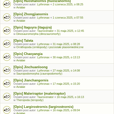
[Opis] Huoshanornis (huoszanornis)
Ostatni post autor:
Lythronax
«
2 czerwca 2025, o 08:25
w
Avialae
[Opis] Zhongjianornis
Ostatni post autor:
Lythronax
«
1 czerwca 2025, o 07:55
w
Avialae
[Opis] Itaguyra (itagujra)
Ostatni post autor:
Taurovenator
«
31 maja 2025, o 12:45
w
Dinosauromorpha (dinozauromorfy)
[Opis] Taleta
Ostatni post autor:
Lythronax
«
31 maja 2025, o 08:28
w
Ornithopoda (ornitopody) i pozostałe ptasiomiedniczne
[Opis] Chaoyangia
Ostatni post autor:
Lythronax
«
30 maja 2025, o 13:13
w
Avialae
[Opis] Jinchuanloong
Ostatni post autor:
Lythronax
«
27 maja 2025, o 14:08
w
Sauropodomorpha (zauropodomorfy)
[Opis] Jianchangornis
Ostatni post autor:
Lythronax
«
17 maja 2025, o 15:20
w
Avialae
[Opis] Maleriraptor (maleriraptor)
Ostatni post autor:
Taurovenator
«
16 maja 2025, o 16:13
w
Theropoda (teropody)
[Opis] Largirostrornis (largirostrornis)
Ostatni post autor:
Lythronax
«
16 maja 2025, o 09:04
w
Avialae