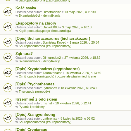
w
Sauropodomorpha (zauropodomorfy)
Kość ssaka
Ostatni post autor:
Dimetrodon2
«
13 maja 2026, o 19:30
w
Skamieniałości - identyfikacja
Ekspozytory na zbiory
Ostatni post autor:
Daniel8888
«
3 maja 2026, o 10:18
w
Kącik początkującego dinozaurologa
[Opis] Bicharracosaurus (bicharrakozaur)
Ostatni post autor:
Stanisław Kopeć
«
1 maja 2026, o 20:34
w
Sauropodomorpha (zauropodomorfy)
Ząb tura?
Ostatni post autor:
Dimetrodon2
«
27 kwietnia 2026, o 18:32
w
Skamieniałości - identyfikacja
[Opis] Kryptohadros (kryptohadros)
Ostatni post autor:
Taurovenator
«
18 kwietnia 2026, o 13:40
w
Ornithopoda (ornitopody) i pozostałe ptasiomiedniczne
[Opis] Ptychotherates
Ostatni post autor:
Lythronax
«
18 kwietnia 2026, o 08:40
w
Theropoda (teropody)
Krzermień z odciskiem
Ostatni post autor:
michal
«
10 kwietnia 2026, o 12:41
w
Pytania i problemy
[Opis] Xiangyunloong
Ostatni post autor:
Lythronax
«
8 kwietnia 2026, o 05:02
w
Sauropodomorpha (zauropodomorfy)
[Opis] Cryptarcus