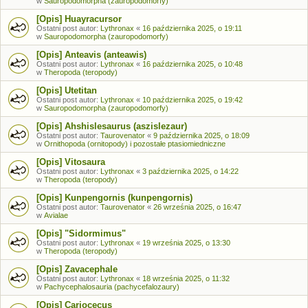
w
Sauropodomorpha (zauropodomorfy)
[Opis] Huayracursor
Ostatni post autor:
Lythronax
«
16 października 2025, o 19:11
w
Sauropodomorpha (zauropodomorfy)
[Opis] Anteavis (anteawis)
Ostatni post autor:
Lythronax
«
16 października 2025, o 10:48
w
Theropoda (teropody)
[Opis] Utetitan
Ostatni post autor:
Lythronax
«
10 października 2025, o 19:42
w
Sauropodomorpha (zauropodomorfy)
[Opis] Ahshislesaurus (aszislezaur)
Ostatni post autor:
Taurovenator
«
9 października 2025, o 18:09
w
Ornithopoda (ornitopody) i pozostałe ptasiomiedniczne
[Opis] Vitosaura
Ostatni post autor:
Lythronax
«
3 października 2025, o 14:22
w
Theropoda (teropody)
[Opis] Kunpengornis (kunpengornis)
Ostatni post autor:
Taurovenator
«
26 września 2025, o 16:47
w
Avialae
[Opis] "Sidormimus"
Ostatni post autor:
Lythronax
«
19 września 2025, o 13:30
w
Theropoda (teropody)
[Opis] Zavacephale
Ostatni post autor:
Lythronax
«
18 września 2025, o 11:32
w
Pachycephalosauria (pachycefalozaury)
[Opis] Cariocecus