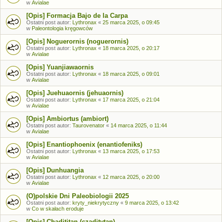
w
Avialae
[Opis] Formacja Bajo de la Carpa
Ostatni post autor:
Lythronax
«
25 marca 2025, o 09:45
w
Paleontologia kręgowców
[Opis] Noguerornis (noguerornis)
Ostatni post autor:
Lythronax
«
18 marca 2025, o 20:17
w
Avialae
[Opis] Yuanjiawaornis
Ostatni post autor:
Lythronax
«
18 marca 2025, o 09:01
w
Avialae
[Opis] Juehuaornis (jehuaornis)
Ostatni post autor:
Lythronax
«
17 marca 2025, o 21:04
w
Avialae
[Opis] Ambiortus (ambiort)
Ostatni post autor:
Taurovenator
«
14 marca 2025, o 11:44
w
Avialae
[Opis] Enantiophoenix (enantiofeniks)
Ostatni post autor:
Lythronax
«
13 marca 2025, o 17:53
w
Avialae
[Opis] Dunhuangia
Ostatni post autor:
Lythronax
«
12 marca 2025, o 20:00
w
Avialae
(O)polskie Dni Paleobiologii 2025
Ostatni post autor:
kryty_niekrytyczny
«
9 marca 2025, o 13:42
w
Co w skałach eroduje
[Opis] Chadititan (czaditytan)