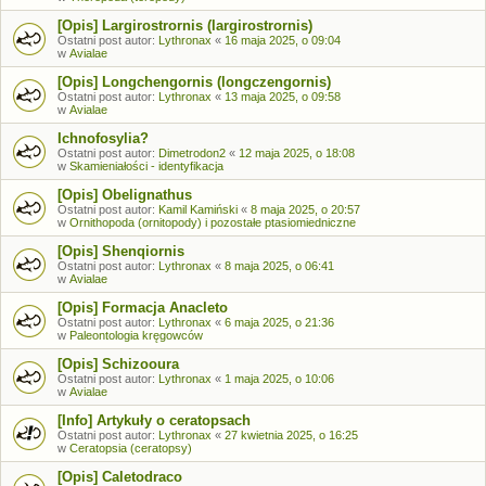
[Opis] Largirostrornis (largirostrornis)
Ostatni post autor:
Lythronax
«
16 maja 2025, o 09:04
w
Avialae
[Opis] Longchengornis (longczengornis)
Ostatni post autor:
Lythronax
«
13 maja 2025, o 09:58
w
Avialae
Ichnofosylia?
Ostatni post autor:
Dimetrodon2
«
12 maja 2025, o 18:08
w
Skamieniałości - identyfikacja
[Opis] Obelignathus
Ostatni post autor:
Kamil Kamiński
«
8 maja 2025, o 20:57
w
Ornithopoda (ornitopody) i pozostałe ptasiomiedniczne
[Opis] Shenqiornis
Ostatni post autor:
Lythronax
«
8 maja 2025, o 06:41
w
Avialae
[Opis] Formacja Anacleto
Ostatni post autor:
Lythronax
«
6 maja 2025, o 21:36
w
Paleontologia kręgowców
[Opis] Schizooura
Ostatni post autor:
Lythronax
«
1 maja 2025, o 10:06
w
Avialae
[Info] Artykuły o ceratopsach
Ostatni post autor:
Lythronax
«
27 kwietnia 2025, o 16:25
w
Ceratopsia (ceratopsy)
[Opis] Caletodraco