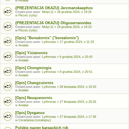
w
Avialae
{PREZENTACJA OKAZU} Jerzmanskaephos
Ostatni post autor:
Motyl.11
«
18 grudnia 2024, o 19:25
w
Pisces (ryby)
{PREZENTACJA OKAZU} Oligoserranoides
Ostatni post autor:
Motyl.11
«
18 grudnia 2024, o 19:10
w
Pisces (ryby)
[Opis] "Borealornis" ("borealornis")
Ostatni post autor:
Lythronax
«
17 grudnia 2024, o 11:33
w
Avialae
[Opis] Yixianornis
Ostatni post autor:
Lythronax
«
9 grudnia 2024, o 20:43
w
Avialae
[Opis] Chongmingia
Ostatni post autor:
Lythronax
«
8 grudnia 2024, o 20:51
w
Avialae
[Opis] Changzuiornis
Ostatni post autor:
Lythronax
«
28 listopada 2024, o 19:20
w
Avialae
[Opis] Neuquenornis
Ostatni post autor:
Lythronax
«
27 listopada 2024, o 20:26
w
Avialae
[Opis] Dysganus
Ostatni post autor:
Lythronax
«
27 listopada 2024, o 17:36
w
Ceratopsia (ceratopsy)
Polskie nazwy karpackich ryb