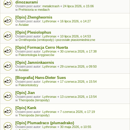
dinozaurami
Ostatni post autor:
metalictrash
«
24 lipca 2026, o 15:06
w
Prehistoria w mediach
[Opis] Zhengheornis
Ostatni post autor:
Lythronax
«
16 lipca 2026, o 14:27
w
Avialae
[Opis] Plesiolophus
Ostatni post autor:
Lythronax
«
10 lipca 2026, o 14:53
w
Ornithopoda (ornitopody) i pozostałe ptasiomiedniczne
[Opis] Formacja Cerro Huerta
Ostatni post autor:
Lythronax
«
30 czerwca 2026, o 17:38
w
Paleontologia kręgowców
[Opis] Jamninkaornis
Ostatni post autor:
Lythronax
«
29 czerwca 2026, o 09:50
w
Avialae
[Biografia] Hans-Dieter Sues
Ostatni post autor:
Lythronax
«
17 czerwca 2026, o 15:54
w
Paleontolodzy
[Opis] Jian
Ostatni post autor:
Lythronax
«
13 czerwca 2026, o 13:54
w
Theropoda (teropody)
[Opis] Kank
Ostatni post autor:
Lythronax
«
7 czerwca 2026, o 17:19
w
Theropoda (teropody)
[Opis] Plumadraco (plumadrako)
Ostatni post autor:
Lythronax
«
30 maja 2026, o 10:55