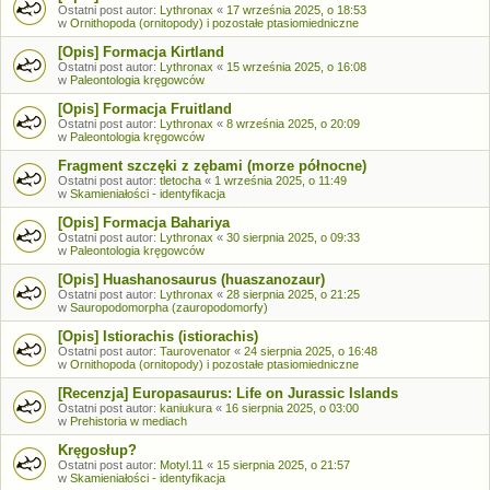
Ostatni post autor:
Lythronax
«
17 września 2025, o 18:53
w
Ornithopoda (ornitopody) i pozostałe ptasiomiedniczne
[Opis] Formacja Kirtland
Ostatni post autor:
Lythronax
«
15 września 2025, o 16:08
w
Paleontologia kręgowców
[Opis] Formacja Fruitland
Ostatni post autor:
Lythronax
«
8 września 2025, o 20:09
w
Paleontologia kręgowców
Fragment szczęki z zębami (morze północne)
Ostatni post autor:
tletocha
«
1 września 2025, o 11:49
w
Skamieniałości - identyfikacja
[Opis] Formacja Bahariya
Ostatni post autor:
Lythronax
«
30 sierpnia 2025, o 09:33
w
Paleontologia kręgowców
[Opis] Huashanosaurus (huaszanozaur)
Ostatni post autor:
Lythronax
«
28 sierpnia 2025, o 21:25
w
Sauropodomorpha (zauropodomorfy)
[Opis] Istiorachis (istiorachis)
Ostatni post autor:
Taurovenator
«
24 sierpnia 2025, o 16:48
w
Ornithopoda (ornitopody) i pozostałe ptasiomiedniczne
[Recenzja] Europasaurus: Life on Jurassic Islands
Ostatni post autor:
kaniukura
«
16 sierpnia 2025, o 03:00
w
Prehistoria w mediach
Kręgosłup?
Ostatni post autor:
Motyl.11
«
15 sierpnia 2025, o 21:57
w
Skamieniałości - identyfikacja