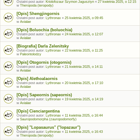
Ostatni post autor:
Kriolofozaur Szymon Jagusztyn
«
27 kwietnia 2025, o 12:15
w
Theropoda (teropody)
[Opis] Shengjingornis
Ostatni post autor:
Lythronax
«
25 kwietnia 2025, o 09:45
w
Avialae
[Opis] Boluochia (boluochia)
Ostatni post autor:
Lythronax
«
24 kwietnia 2025, o 12:07
w
Avialae
[Biografia] Darla Zelenitsky
Ostatni post autor:
Lythronax
«
22 kwietnia 2025, o 11:25
w
Paleontolodzy
[Opis] Otogornis (otogornis)
Ostatni post autor:
Lythronax
«
21 kwietnia 2025, o 14:11
w
Avialae
[Opis] Alethoalaornis
Ostatni post autor:
Lythronax
«
20 kwietnia 2025, o 17:10
w
Avialae
[Opis] Sapeornis (sapeornis)
Ostatni post autor:
Lythronax
«
19 kwietnia 2025, o 14:19
w
Avialae
[Opis] Cienciargentina
Ostatni post autor:
Lythronax
«
11 kwietnia 2025, o 16:44
w
Sauropodomorpha (zauropodomorfy)
[Opis] "Lopasaurus" ("lopazaur")
Ostatni post autor:
Lythronax
«
11 kwietnia 2025, o 16:43
w
Theropoda (teropody)