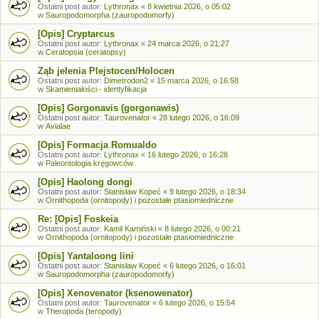
Ostatni post autor:
Lythronax
«
8 kwietnia 2026, o 05:02
w
Sauropodomorpha (zauropodomorfy)
[Opis] Cryptarcus
Ostatni post autor:
Lythronax
«
24 marca 2026, o 21:27
w
Ceratopsia (ceratopsy)
Ząb jelenia Plejstocen/Holocen
Ostatni post autor:
Dimetrodon2
«
15 marca 2026, o 16:58
w
Skamieniałości - identyfikacja
[Opis] Gorgonavis (gorgonawis)
Ostatni post autor:
Taurovenator
«
28 lutego 2026, o 16:09
w
Avialae
[Opis] Formacja Romualdo
Ostatni post autor:
Lythronax
«
16 lutego 2026, o 16:28
w
Paleontologia kręgowców
[Opis] Haolong dongi
Ostatni post autor:
Stanisław Kopeć
«
9 lutego 2026, o 18:34
w
Ornithopoda (ornitopody) i pozostałe ptasiomiedniczne
Re: [Opis] Foskeia
Ostatni post autor:
Kamil Kamiński
«
8 lutego 2026, o 00:21
w
Ornithopoda (ornitopody) i pozostałe ptasiomiedniczne
[Opis] Yantaloong lini
Ostatni post autor:
Stanisław Kopeć
«
6 lutego 2026, o 16:01
w
Sauropodomorpha (zauropodomorfy)
[Opis] Xenovenator (ksenowenator)
Ostatni post autor:
Taurovenator
«
6 lutego 2026, o 15:54
w
Theropoda (teropody)