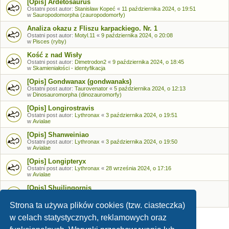
[Opis] Ardetosaurus
Ostatni post autor:
Stanisław Kopeć
«
11 października 2024, o 19:51
w
Sauropodomorpha (zauropodomorfy)
Analiza okazu z Fliszu karpackiego. Nr. 1
Ostatni post autor:
Motyl.11
«
9 października 2024, o 20:08
w
Pisces (ryby)
Kość z nad Wisły
Ostatni post autor:
Dimetrodon2
«
9 października 2024, o 18:45
w
Skamieniałości - identyfikacja
[Opis] Gondwanax (gondwanaks)
Ostatni post autor:
Taurovenator
«
5 października 2024, o 12:13
w
Dinosauromorpha (dinozauromorfy)
[Opis] Longirostravis
Ostatni post autor:
Lythronax
«
3 października 2024, o 19:51
w
Avialae
[Opis] Shanweiniao
Ostatni post autor:
Lythronax
«
3 października 2024, o 19:50
w
Avialae
[Opis] Longipteryx
Ostatni post autor:
Lythronax
«
28 września 2024, o 17:16
w
Avialae
[Opis] Shuilingornis
Ostatni post autor:
Lythronax
«
26 września 2024, o 17:53
w
Avialae
Strona ta używa plików cookies (tzw. ciasteczka)
w celach statystycznych, reklamowych oraz