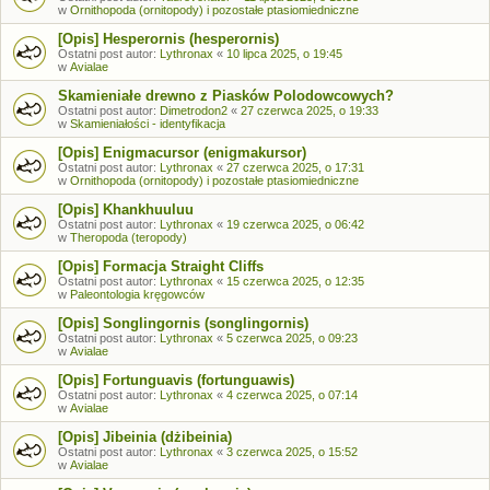
w
Ornithopoda (ornitopody) i pozostałe ptasiomiedniczne
[Opis] Hesperornis (hesperornis)
Ostatni post autor:
Lythronax
«
10 lipca 2025, o 19:45
w
Avialae
Skamieniałe drewno z Piasków Polodowcowych?
Ostatni post autor:
Dimetrodon2
«
27 czerwca 2025, o 19:33
w
Skamieniałości - identyfikacja
[Opis] Enigmacursor (enigmakursor)
Ostatni post autor:
Lythronax
«
27 czerwca 2025, o 17:31
w
Ornithopoda (ornitopody) i pozostałe ptasiomiedniczne
[Opis] Khankhuuluu
Ostatni post autor:
Lythronax
«
19 czerwca 2025, o 06:42
w
Theropoda (teropody)
[Opis] Formacja Straight Cliffs
Ostatni post autor:
Lythronax
«
15 czerwca 2025, o 12:35
w
Paleontologia kręgowców
[Opis] Songlingornis (songlingornis)
Ostatni post autor:
Lythronax
«
5 czerwca 2025, o 09:23
w
Avialae
[Opis] Fortunguavis (fortunguawis)
Ostatni post autor:
Lythronax
«
4 czerwca 2025, o 07:14
w
Avialae
[Opis] Jibeinia (dżibeinia)
Ostatni post autor:
Lythronax
«
3 czerwca 2025, o 15:52
w
Avialae