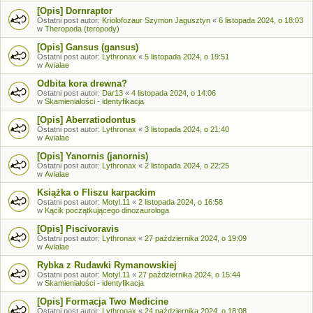
[Opis] Dornraptor
Ostatni post autor:
Kriolofozaur Szymon Jagusztyn
«
6 listopada 2024, o 18:03
w
Theropoda (teropody)
[Opis] Gansus (gansus)
Ostatni post autor:
Lythronax
«
5 listopada 2024, o 19:51
w
Avialae
Odbita kora drewna?
Ostatni post autor:
Dar13
«
4 listopada 2024, o 14:06
w
Skamieniałości - identyfikacja
[Opis] Aberratiodontus
Ostatni post autor:
Lythronax
«
3 listopada 2024, o 21:40
w
Avialae
[Opis] Yanornis (janornis)
Ostatni post autor:
Lythronax
«
2 listopada 2024, o 22:25
w
Avialae
Książka o Fliszu karpackim
Ostatni post autor:
Motyl.11
«
2 listopada 2024, o 16:58
w
Kącik początkującego dinozaurologa
[Opis] Piscivoravis
Ostatni post autor:
Lythronax
«
27 października 2024, o 19:09
w
Avialae
Rybka z Rudawki Rymanowskiej
Ostatni post autor:
Motyl.11
«
27 października 2024, o 15:44
w
Skamieniałości - identyfikacja
[Opis] Formacja Two Medicine
Ostatni post autor:
Lythronax
«
24 października 2024, o 18:08