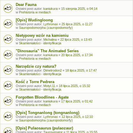
Dear Fauna
Ostatni post autor:
kaniukura
«
15 sierpnia 2025, o 04:14
w
Prehistoria w mediach
[Opis] Wudingloong
Ostatni post autor:
Lythronax
«
25 lipca 2025, o 11:27
w
Sauropodomorpha (zauropodomorfy)
Nietypowy wzór na kamieniu
Ostatni post autor:
Michalina
«
22 lipca 2025, o 13:43
w
Skamieniałości - identyfikacja
"Dinosauria" The Animated Series
Ostatni post autor:
kaniukura
«
20 lipca 2025, o 17:34
w
Prehistoria w mediach
Narzędzie czy natura?
Ostatni post autor:
Dimetrodon2
«
18 lipca 2025, o 17:47
w
Skamieniałości - identyfikacja
Kość z Torre Pedrera
Ostatni post autor:
Motyl.11
«
18 lipca 2025, o 15:32
w
Skamieniałości - identyfikacja
Forgotten Bloodlines - Agate
Ostatni post autor:
kaniukura
«
17 lipca 2025, o 01:42
w
Prehistoria w mediach
[Opis] Tongnanlong (tongnanlong)
Ostatni post autor:
Lythronax
«
12 lipca 2025, o 12:10
w
Sauropodomorpha (zauropodomorfy)
[Opis] Pulaosaurus (pulaozaur)
Ostatni post autor:
Taurovenator
«
11 lipca 2025, o 15:55