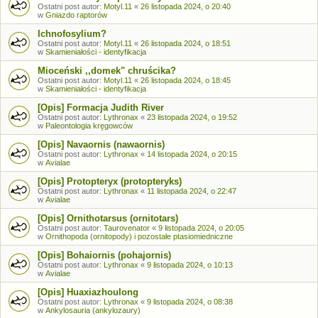
Ostatni post autor:
Motyl.11
«
26 listopada 2024, o 20:40
w
Gniazdo raptorów
Ichnofosylium?
Ostatni post autor:
Motyl.11
«
26 listopada 2024, o 18:51
w
Skamieniałości - identyfikacja
Mioceński ,,domek" chruścika?
Ostatni post autor:
Motyl.11
«
26 listopada 2024, o 18:45
w
Skamieniałości - identyfikacja
[Opis] Formacja Judith River
Ostatni post autor:
Lythronax
«
23 listopada 2024, o 19:52
w
Paleontologia kręgowców
[Opis] Navaornis (nawaornis)
Ostatni post autor:
Lythronax
«
14 listopada 2024, o 20:15
w
Avialae
[Opis] Protopteryx (protopteryks)
Ostatni post autor:
Lythronax
«
11 listopada 2024, o 22:47
w
Avialae
[Opis] Ornithotarsus (ornitotars)
Ostatni post autor:
Taurovenator
«
9 listopada 2024, o 20:05
w
Ornithopoda (ornitopody) i pozostałe ptasiomiedniczne
[Opis] Bohaiornis (pohajornis)
Ostatni post autor:
Lythronax
«
9 listopada 2024, o 10:13
w
Avialae
[Opis] Huaxiazhoulong
Ostatni post autor:
Lythronax
«
9 listopada 2024, o 08:38
w
Ankylosauria (ankylozaury)