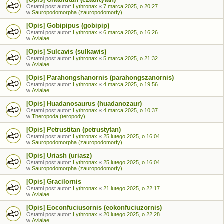
Ostatni post autor:
Lythronax
«
7 marca 2025, o 20:27
w
Sauropodomorpha (zauropodomorfy)
[Opis] Gobipipus (gobipip)
Ostatni post autor:
Lythronax
«
6 marca 2025, o 16:26
w
Avialae
[Opis] Sulcavis (sulkawis)
Ostatni post autor:
Lythronax
«
5 marca 2025, o 21:32
w
Avialae
[Opis] Parahongshanornis (parahongszanornis)
Ostatni post autor:
Lythronax
«
4 marca 2025, o 19:56
w
Avialae
[Opis] Huadanosaurus (huadanozaur)
Ostatni post autor:
Lythronax
«
4 marca 2025, o 10:37
w
Theropoda (teropody)
[Opis] Petrustitan (petrustytan)
Ostatni post autor:
Lythronax
«
25 lutego 2025, o 16:04
w
Sauropodomorpha (zauropodomorfy)
[Opis] Uriash (uriasz)
Ostatni post autor:
Lythronax
«
25 lutego 2025, o 16:04
w
Sauropodomorpha (zauropodomorfy)
[Opis] Gracilornis
Ostatni post autor:
Lythronax
«
21 lutego 2025, o 22:17
w
Avialae
[Opis] Eoconfuciusornis (eokonfuciuzornis)
Ostatni post autor:
Lythronax
«
20 lutego 2025, o 22:28
w
Avialae