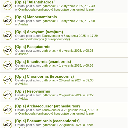
[Opis] "Atlantohadros"
Ostatni post autor:
Lythronax
«
12 stycznia 2025, o 17:43
w
Ornithopoda (ornitopody) i pozostałe ptasiomiedniczne
[Opis] Monoenantiornis
Ostatni post autor:
Lythronax
«
10 stycznia 2025, o 17:08
w
Avialae
[Opis] Ahvaytum (awajtum)
Ostatni post autor:
Taurovenator
«
8 stycznia 2025, o 17:29
w
Sauropodomorpha (zauropodomorfy)
[Opis] Pasquiaornis
Ostatni post autor:
Lythronax
«
6 stycznia 2025, o 08:25
w
Avialae
[Opis] Enantiornis (enantiornis)
Ostatni post autor:
Lythronax
«
1 stycznia 2025, o 09:36
w
Avialae
[Opis] Crosnoornis (krosnoornis)
Ostatni post autor:
Lythronax
«
26 grudnia 2024, o 09:36
w
Avialae
[Opis] Resoviaornis
Ostatni post autor:
Lythronax
«
25 grudnia 2024, o 08:22
w
Avialae
[Opis] Archaeocursor (archeokursor)
Ostatni post autor:
Taurovenator
«
22 grudnia 2024, o 17:53
w
Ornithopoda (ornitopody) i pozostałe ptasiomiedniczne
[Opis] Eoenantiornis (eoenantiornis)
Ostatni post autor:
Lythronax
«
22 grudnia 2024, o 09:04