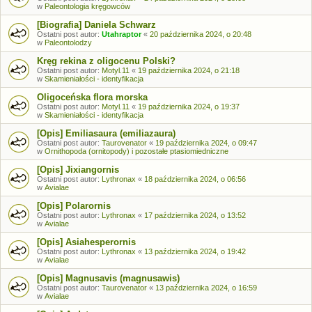
w
Paleontologia kręgowców
[Biografia] Daniela Schwarz
Ostatni post autor:
Utahraptor
«
20 października 2024, o 20:48
w
Paleontolodzy
Kręg rekina z oligocenu Polski?
Ostatni post autor:
Motyl.11
«
19 października 2024, o 21:18
w
Skamieniałości - identyfikacja
Oligoceńska flora morska
Ostatni post autor:
Motyl.11
«
19 października 2024, o 19:37
w
Skamieniałości - identyfikacja
[Opis] Emiliasaura (emiliazaura)
Ostatni post autor:
Taurovenator
«
19 października 2024, o 09:47
w
Ornithopoda (ornitopody) i pozostałe ptasiomiedniczne
[Opis] Jixiangornis
Ostatni post autor:
Lythronax
«
18 października 2024, o 06:56
w
Avialae
[Opis] Polarornis
Ostatni post autor:
Lythronax
«
17 października 2024, o 13:52
w
Avialae
[Opis] Asiahesperornis
Ostatni post autor:
Lythronax
«
13 października 2024, o 19:42
w
Avialae
[Opis] Magnusavis (magnusawis)
Ostatni post autor:
Taurovenator
«
13 października 2024, o 16:59
w
Avialae