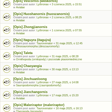
[Opis] Vescornis (weskornis)
Ostatni post autor:
Lythronax
«
3 czerwca 2025, o 15:51
w
Avialae
[Opis] Huoshanornis (huoszanornis)
Ostatni post autor:
Lythronax
«
2 czerwca 2025, o 08:25
w
Avialae
[Opis] Zhongjianornis
Ostatni post autor:
Lythronax
«
1 czerwca 2025, o 07:55
w
Avialae
[Opis] Itaguyra (itagujra)
Ostatni post autor:
Taurovenator
«
31 maja 2025, o 12:45
w
Dinosauromorpha (dinozauromorfy)
[Opis] Taleta
Ostatni post autor:
Lythronax
«
31 maja 2025, o 08:28
w
Ornithopoda (ornitopody) i pozostałe ptasiomiedniczne
[Opis] Chaoyangia
Ostatni post autor:
Lythronax
«
30 maja 2025, o 13:13
w
Avialae
[Opis] Jinchuanloong
Ostatni post autor:
Lythronax
«
27 maja 2025, o 14:08
w
Sauropodomorpha (zauropodomorfy)
[Opis] Jianchangornis
Ostatni post autor:
Lythronax
«
17 maja 2025, o 15:20
w
Avialae
[Opis] Maleriraptor (maleriraptor)
Ostatni post autor:
Taurovenator
«
16 maja 2025, o 16:13
w
Theropoda (teropody)