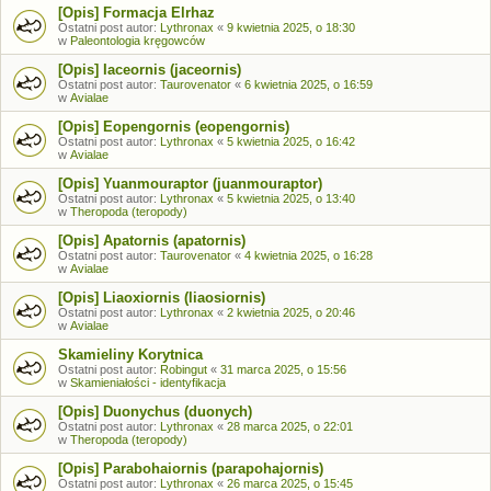
[Opis] Formacja Elrhaz
Ostatni post autor:
Lythronax
«
9 kwietnia 2025, o 18:30
w
Paleontologia kręgowców
[Opis] Iaceornis (jaceornis)
Ostatni post autor:
Taurovenator
«
6 kwietnia 2025, o 16:59
w
Avialae
[Opis] Eopengornis (eopengornis)
Ostatni post autor:
Lythronax
«
5 kwietnia 2025, o 16:42
w
Avialae
[Opis] Yuanmouraptor (juanmouraptor)
Ostatni post autor:
Lythronax
«
5 kwietnia 2025, o 13:40
w
Theropoda (teropody)
[Opis] Apatornis (apatornis)
Ostatni post autor:
Taurovenator
«
4 kwietnia 2025, o 16:28
w
Avialae
[Opis] Liaoxiornis (liaosiornis)
Ostatni post autor:
Lythronax
«
2 kwietnia 2025, o 20:46
w
Avialae
Skamieliny Korytnica
Ostatni post autor:
Robingut
«
31 marca 2025, o 15:56
w
Skamieniałości - identyfikacja
[Opis] Duonychus (duonych)
Ostatni post autor:
Lythronax
«
28 marca 2025, o 22:01
w
Theropoda (teropody)
[Opis] Parabohaiornis (parapohajornis)
Ostatni post autor:
Lythronax
«
26 marca 2025, o 15:45