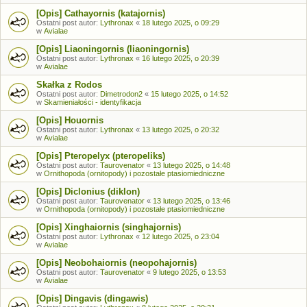
[Opis] Cathayornis (katajornis)
Ostatni post autor:
Lythronax
«
18 lutego 2025, o 09:29
w
Avialae
[Opis] Liaoningornis (liaoningornis)
Ostatni post autor:
Lythronax
«
16 lutego 2025, o 20:39
w
Avialae
Skałka z Rodos
Ostatni post autor:
Dimetrodon2
«
15 lutego 2025, o 14:52
w
Skamieniałości - identyfikacja
[Opis] Houornis
Ostatni post autor:
Lythronax
«
13 lutego 2025, o 20:32
w
Avialae
[Opis] Pteropelyx (pteropeliks)
Ostatni post autor:
Taurovenator
«
13 lutego 2025, o 14:48
w
Ornithopoda (ornitopody) i pozostałe ptasiomiedniczne
[Opis] Diclonius (diklon)
Ostatni post autor:
Taurovenator
«
13 lutego 2025, o 13:46
w
Ornithopoda (ornitopody) i pozostałe ptasiomiedniczne
[Opis] Xinghaiornis (singhajornis)
Ostatni post autor:
Lythronax
«
12 lutego 2025, o 23:04
w
Avialae
[Opis] Neobohaiornis (neopohajornis)
Ostatni post autor:
Taurovenator
«
9 lutego 2025, o 13:53
w
Avialae
[Opis] Dingavis (dingawis)