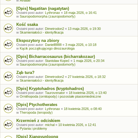
w
Avialae
[Opis] Nagatitan (nagatytan)
Ostatni post autor:
Lythronax
«
18 maja 2026, o 16:41
w
Sauropodomorpha (zauropodomorfy)
Kość ssaka
Ostatni post autor:
Dimetrodon2
«
13 maja 2026, o 19:30
w
Skamieniałości - identyfikacja
Ekspozytory na zbiory
Ostatni post autor:
Daniel8888
«
3 maja 2026, o 10:18
w
Kącik początkującego dinozaurologa
[Opis] Bicharracosaurus (bicharrakozaur)
Ostatni post autor:
Stanisław Kopeć
«
1 maja 2026, o 20:34
w
Sauropodomorpha (zauropodomorfy)
Ząb tura?
Ostatni post autor:
Dimetrodon2
«
27 kwietnia 2026, o 18:32
w
Skamieniałości - identyfikacja
[Opis] Kryptohadros (kryptohadros)
Ostatni post autor:
Taurovenator
«
18 kwietnia 2026, o 13:40
w
Ornithopoda (ornitopody) i pozostałe ptasiomiedniczne
[Opis] Ptychotherates
Ostatni post autor:
Lythronax
«
18 kwietnia 2026, o 08:40
w
Theropoda (teropody)
Krzermień z odciskiem
Ostatni post autor:
michal
«
10 kwietnia 2026, o 12:41
w
Pytania i problemy
[Opis] Xiangyunloong