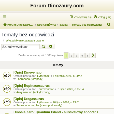
Forum Dinozaury.com
Zarejestruj się
Zaloguj się
S
Forum Dinozaury.com
Strona główna
Szukaj
Tematy bez odpowiedzi
z
Tematy bez odpowiedzi
u
Wyszukiwanie zaawansowane
k
Szukaj
Wyszukiwanie zaawansowane
a
1
j
Znaleziono więcej niż 1000 wyników
2
3
4
5
Następna
Tematy
[Opis] Dinevenator
Ostatni post autor:
Lythronax
«
7 sierpnia 2026, o 11:42
w
Theropoda (teropody)
[Opis] Eopinacosaurus
Ostatni post autor:
Taurovenator
«
31 lipca 2026, o 15:54
w
Ankylosauria (ankylozaury)
[Opis] Uragasaurus
Ostatni post autor:
Lythronax
«
26 lipca 2026, o 13:01
w
Sauropodomorpha (zauropodomorfy)
Dinosis Zero: Quantum Island - survivalowy shooter z