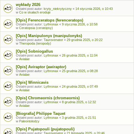
wykłady 2026
Ostatni post autor:
kryty_niekrytyczny
«
14 stycznia 2026, o 10:43
w
Co w skałach eroduje
[Opis] Ferenceratops (ferenceratops)
Ostatni post autor:
Lythronax
«
9 stycznia 2026, o 10:58
w
Ceratopsia (ceratopsy)
[Opis] Manipulonyx (manipulonyks)
Ostatni post autor:
Taurovenator
«
29 grudnia 2025, o 20:22
w
Theropoda (teropody)
[Opis] Sobniogallus
Ostatni post autor:
Lythronax
«
26 grudnia 2025, o 11:04
w
Avialae
[Opis] Aviraptor (awiraptor)
Ostatni post autor:
Lythronax
«
25 grudnia 2025, o 08:28
w
Avialae
[Opis] Winnicavis
Ostatni post autor:
Lythronax
«
24 grudnia 2025, o 07:49
w
Avialae
[Opis] Chromeornis (chromeornis)
Ostatni post autor:
Lythronax
«
8 grudnia 2025, o 12:32
w
Avialae
[Biografia] Philippe Taquet
Ostatni post autor:
Lythronax
«
3 grudnia 2025, o 21:51
w
Paleontolodzy
[Opis] Pujatopouli (pujatopouli)
Ostatni post autor:
Taurovenator
«
21 listopada 2025, o 20:46