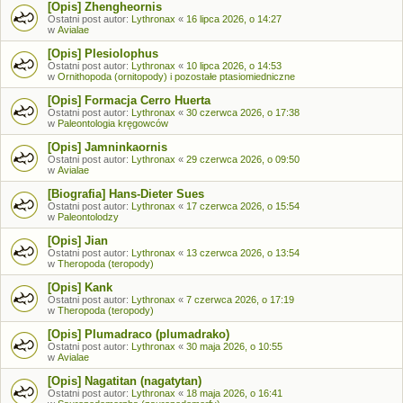
[Opis] Zhengheornis
Ostatni post autor:
Lythronax
«
16 lipca 2026, o 14:27
w
Avialae
[Opis] Plesiolophus
Ostatni post autor:
Lythronax
«
10 lipca 2026, o 14:53
w
Ornithopoda (ornitopody) i pozostałe ptasiomiedniczne
[Opis] Formacja Cerro Huerta
Ostatni post autor:
Lythronax
«
30 czerwca 2026, o 17:38
w
Paleontologia kręgowców
[Opis] Jamninkaornis
Ostatni post autor:
Lythronax
«
29 czerwca 2026, o 09:50
w
Avialae
[Biografia] Hans-Dieter Sues
Ostatni post autor:
Lythronax
«
17 czerwca 2026, o 15:54
w
Paleontolodzy
[Opis] Jian
Ostatni post autor:
Lythronax
«
13 czerwca 2026, o 13:54
w
Theropoda (teropody)
[Opis] Kank
Ostatni post autor:
Lythronax
«
7 czerwca 2026, o 17:19
w
Theropoda (teropody)
[Opis] Plumadraco (plumadrako)
Ostatni post autor:
Lythronax
«
30 maja 2026, o 10:55
w
Avialae
[Opis] Nagatitan (nagatytan)
Ostatni post autor:
Lythronax
«
18 maja 2026, o 16:41