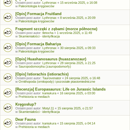
Ostatni post autor:
Lythronax
«
15 września 2025, o 16:08
w
Paleontologia kręgowców
[Opis] Formacja Fruitland
Ostatni post autor:
Lythronax
«
8 września 2025, o 20:09
w
Paleontologia kręgowców
Fragment szczęki z zębami (morze północne)
Ostatni post autor:
tletocha
«
1 września 2025, o 11:49
w
Skamieniałości - identyfikacja
[Opis] Formacja Bahariya
Ostatni post autor:
Lythronax
«
30 sierpnia 2025, o 09:33
w
Paleontologia kręgowców
[Opis] Huashanosaurus (huaszanozaur)
Ostatni post autor:
Lythronax
«
28 sierpnia 2025, o 21:25
w
Sauropodomorpha (zauropodomorfy)
[Opis] Istiorachis (istiorachis)
Ostatni post autor:
Taurovenator
«
24 sierpnia 2025, o 16:48
w
Ornithopoda (ornitopody) i pozostałe ptasiomiedniczne
[Recenzja] Europasaurus: Life on Jurassic Islands
Ostatni post autor:
kaniukura
«
16 sierpnia 2025, o 03:00
w
Prehistoria w mediach
Kręgosłup?
Ostatni post autor:
Motyl.11
«
15 sierpnia 2025, o 21:57
w
Skamieniałości - identyfikacja
Dear Fauna
Ostatni post autor:
kaniukura
«
15 sierpnia 2025, o 04:14
w
Prehistoria w mediach