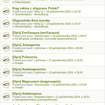
w
Paleontolodzy
Kręg rekina z oligocenu Polski?
Ostatni post autor:
Motyl.11
«
19 października 2024, o 21:18
w
Skamieniałości - identyfikacja
Oligoceńska flora morska
Ostatni post autor:
Motyl.11
«
19 października 2024, o 19:37
w
Skamieniałości - identyfikacja
[Opis] Emiliasaura (emiliazaura)
Ostatni post autor:
Taurovenator
«
19 października 2024, o 09:47
w
Ornithopoda (ornitopody) i pozostałe ptasiomiedniczne
[Opis] Jixiangornis
Ostatni post autor:
Lythronax
«
18 października 2024, o 06:56
w
Avialae
[Opis] Polarornis
Ostatni post autor:
Lythronax
«
17 października 2024, o 13:52
w
Avialae
[Opis] Asiahesperornis
Ostatni post autor:
Lythronax
«
13 października 2024, o 19:42
w
Avialae
[Opis] Magnusavis (magnusawis)
Ostatni post autor:
Taurovenator
«
13 października 2024, o 16:59
w
Avialae
[Opis] Ardetosaurus
Ostatni post autor:
Stanisław Kopeć
«
11 października 2024, o 19:51
w
Sauropodomorpha (zauropodomorfy)