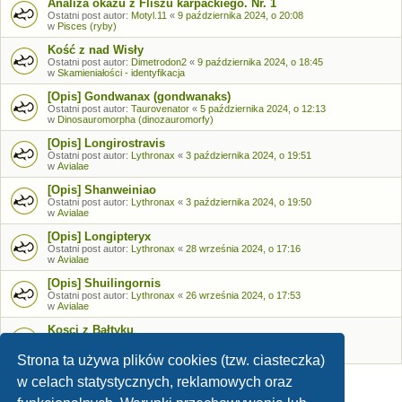
Analiza okazu z Fliszu karpackiego. Nr. 1
Ostatni post autor:
Motyl.11
«
9 października 2024, o 20:08
w
Pisces (ryby)
Kość z nad Wisły
Ostatni post autor:
Dimetrodon2
«
9 października 2024, o 18:45
w
Skamieniałości - identyfikacja
[Opis] Gondwanax (gondwanaks)
Ostatni post autor:
Taurovenator
«
5 października 2024, o 12:13
w
Dinosauromorpha (dinozauromorfy)
[Opis] Longirostravis
Ostatni post autor:
Lythronax
«
3 października 2024, o 19:51
w
Avialae
[Opis] Shanweiniao
Ostatni post autor:
Lythronax
«
3 października 2024, o 19:50
w
Avialae
[Opis] Longipteryx
Ostatni post autor:
Lythronax
«
28 września 2024, o 17:16
w
Avialae
[Opis] Shuilingornis
Ostatni post autor:
Lythronax
«
26 września 2024, o 17:53
w
Avialae
Kosci z Bałtyku
Ostatni post autor:
Bozia
«
26 września 2024, o 09:05
w
Skamieniałości - identyfikacja
Strona ta używa plików cookies (tzw. ciasteczka)
w celach statystycznych, reklamowych oraz