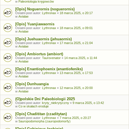
w
Paleontologia kręgowców
[Opis] Noguerornis (noguerornis)
Ostatni post autor:
Lythronax
«
18 marca 2025, o 20:17
w
Avialae
[Opis] Yuanjiawaornis
Ostatni post autor:
Lythronax
«
18 marca 2025, o 09:01
w
Avialae
[Opis] Juehuaornis (jehuaornis)
Ostatni post autor:
Lythronax
«
17 marca 2025, o 21:04
w
Avialae
[Opis] Ambiortus (ambiort)
Ostatni post autor:
Taurovenator
«
14 marca 2025, o 11:44
w
Avialae
[Opis] Enantiophoenix (enantiofeniks)
Ostatni post autor:
Lythronax
«
13 marca 2025, o 17:53
w
Avialae
[Opis] Dunhuangia
Ostatni post autor:
Lythronax
«
12 marca 2025, o 20:00
w
Avialae
(O)polskie Dni Paleobiologii 2025
Ostatni post autor:
kryty_niekrytyczny
«
9 marca 2025, o 13:42
w
Co w skałach eroduje
[Opis] Chadititan (czaditytan)
Ostatni post autor:
Lythronax
«
7 marca 2025, o 20:27
w
Sauropodomorpha (zauropodomorfy)
[Opis] Gobipipus (gobipip)