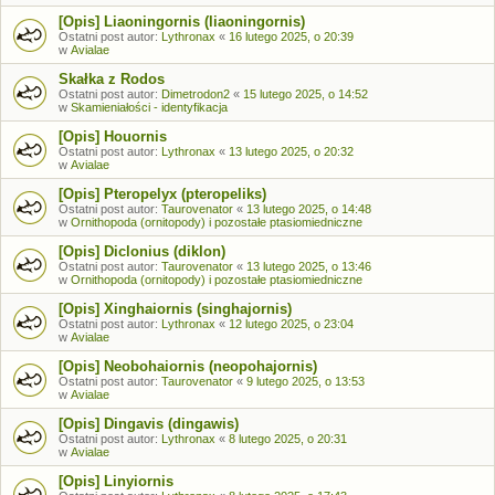
[Opis] Liaoningornis (liaoningornis)
Ostatni post autor:
Lythronax
«
16 lutego 2025, o 20:39
w
Avialae
Skałka z Rodos
Ostatni post autor:
Dimetrodon2
«
15 lutego 2025, o 14:52
w
Skamieniałości - identyfikacja
[Opis] Houornis
Ostatni post autor:
Lythronax
«
13 lutego 2025, o 20:32
w
Avialae
[Opis] Pteropelyx (pteropeliks)
Ostatni post autor:
Taurovenator
«
13 lutego 2025, o 14:48
w
Ornithopoda (ornitopody) i pozostałe ptasiomiedniczne
[Opis] Diclonius (diklon)
Ostatni post autor:
Taurovenator
«
13 lutego 2025, o 13:46
w
Ornithopoda (ornitopody) i pozostałe ptasiomiedniczne
[Opis] Xinghaiornis (singhajornis)
Ostatni post autor:
Lythronax
«
12 lutego 2025, o 23:04
w
Avialae
[Opis] Neobohaiornis (neopohajornis)
Ostatni post autor:
Taurovenator
«
9 lutego 2025, o 13:53
w
Avialae
[Opis] Dingavis (dingawis)
Ostatni post autor:
Lythronax
«
8 lutego 2025, o 20:31
w
Avialae
[Opis] Linyiornis