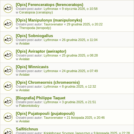
[Opis] Ferenceratops (ferenceratops)
Ostatni post autor:
Lythronax
«
9 stycznia 2026, o 10:58
w
Ceratopsia (ceratopsy)
[Opis] Manipulonyx (manipulonyks)
Ostatni post autor:
Taurovenator
«
29 grudnia 2025, o 20:22
w
Theropoda (teropody)
[Opis] Sobniogallus
Ostatni post autor:
Lythronax
«
26 grudnia 2025, o 11:04
w
Avialae
[Opis] Aviraptor (awiraptor)
Ostatni post autor:
Lythronax
«
25 grudnia 2025, o 08:28
w
Avialae
[Opis] Winnicavis
Ostatni post autor:
Lythronax
«
24 grudnia 2025, o 07:49
w
Avialae
[Opis] Chromeornis (chromeornis)
Ostatni post autor:
Lythronax
«
8 grudnia 2025, o 12:32
w
Avialae
[Biografia] Philippe Taquet
Ostatni post autor:
Lythronax
«
3 grudnia 2025, o 21:51
w
Paleontolodzy
[Opis] Pujatopouli (pujatopouli)
Ostatni post autor:
Taurovenator
«
21 listopada 2025, o 20:46
w
Avialae
Salfitichnus
Ostatni post autor:
Kriolofozaur Szymon Jagusztyn
«
9 listopada 2025, o 22:28