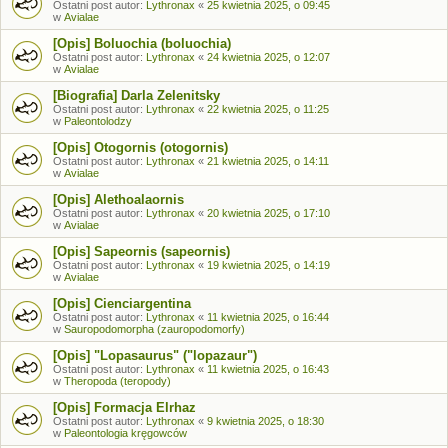
Ostatni post autor:
Lythronax
«
25 kwietnia 2025, o 09:45
w
Avialae
[Opis] Boluochia (boluochia)
Ostatni post autor:
Lythronax
«
24 kwietnia 2025, o 12:07
w
Avialae
[Biografia] Darla Zelenitsky
Ostatni post autor:
Lythronax
«
22 kwietnia 2025, o 11:25
w
Paleontolodzy
[Opis] Otogornis (otogornis)
Ostatni post autor:
Lythronax
«
21 kwietnia 2025, o 14:11
w
Avialae
[Opis] Alethoalaornis
Ostatni post autor:
Lythronax
«
20 kwietnia 2025, o 17:10
w
Avialae
[Opis] Sapeornis (sapeornis)
Ostatni post autor:
Lythronax
«
19 kwietnia 2025, o 14:19
w
Avialae
[Opis] Cienciargentina
Ostatni post autor:
Lythronax
«
11 kwietnia 2025, o 16:44
w
Sauropodomorpha (zauropodomorfy)
[Opis] "Lopasaurus" ("lopazaur")
Ostatni post autor:
Lythronax
«
11 kwietnia 2025, o 16:43
w
Theropoda (teropody)
[Opis] Formacja Elrhaz
Ostatni post autor:
Lythronax
«
9 kwietnia 2025, o 18:30
w
Paleontologia kręgowców