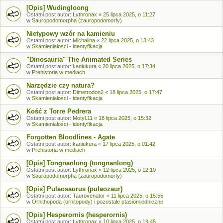
[Opis] Wudingloong
Ostatni post autor:
Lythronax
«
25 lipca 2025, o 11:27
w
Sauropodomorpha (zauropodomorfy)
Nietypowy wzór na kamieniu
Ostatni post autor:
Michalina
«
22 lipca 2025, o 13:43
w
Skamieniałości - identyfikacja
"Dinosauria" The Animated Series
Ostatni post autor:
kaniukura
«
20 lipca 2025, o 17:34
w
Prehistoria w mediach
Narzędzie czy natura?
Ostatni post autor:
Dimetrodon2
«
18 lipca 2025, o 17:47
w
Skamieniałości - identyfikacja
Kość z Torre Pedrera
Ostatni post autor:
Motyl.11
«
18 lipca 2025, o 15:32
w
Skamieniałości - identyfikacja
Forgotten Bloodlines - Agate
Ostatni post autor:
kaniukura
«
17 lipca 2025, o 01:42
w
Prehistoria w mediach
[Opis] Tongnanlong (tongnanlong)
Ostatni post autor:
Lythronax
«
12 lipca 2025, o 12:10
w
Sauropodomorpha (zauropodomorfy)
[Opis] Pulaosaurus (pulaozaur)
Ostatni post autor:
Taurovenator
«
11 lipca 2025, o 15:55
w
Ornithopoda (ornitopody) i pozostałe ptasiomiedniczne
[Opis] Hesperornis (hesperornis)
Ostatni post autor:
Lythronax
«
10 lipca 2025, o 19:45