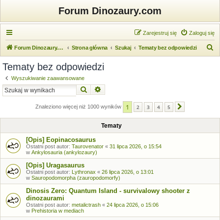
Forum Dinozaury.com
Zarejestruj się
Zaloguj się
S
Forum Dinozaury.com
Strona główna
Szukaj
Tematy bez odpowiedzi
z
Tematy bez odpowiedzi
u
Wyszukiwanie zaawansowane
k
Szukaj
Wyszukiwanie zaawansowane
a
1
j
Znaleziono więcej niż 1000 wyników
2
3
4
5
Następna
Tematy
[Opis] Eopinacosaurus
Ostatni post autor:
Taurovenator
«
31 lipca 2026, o 15:54
w
Ankylosauria (ankylozaury)
[Opis] Uragasaurus
Ostatni post autor:
Lythronax
«
26 lipca 2026, o 13:01
w
Sauropodomorpha (zauropodomorfy)
Dinosis Zero: Quantum Island - survivalowy shooter z
dinozaurami
Ostatni post autor:
metalictrash
«
24 lipca 2026, o 15:06
w
Prehistoria w mediach