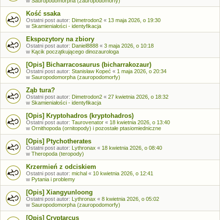
w
Sauropodomorpha (zauropodomorfy)
Kość ssaka
Ostatni post autor:
Dimetrodon2
«
13 maja 2026, o 19:30
w
Skamieniałości - identyfikacja
Ekspozytory na zbiory
Ostatni post autor:
Daniel8888
«
3 maja 2026, o 10:18
w
Kącik początkującego dinozaurologa
[Opis] Bicharracosaurus (bicharrakozaur)
Ostatni post autor:
Stanisław Kopeć
«
1 maja 2026, o 20:34
w
Sauropodomorpha (zauropodomorfy)
Ząb tura?
Ostatni post autor:
Dimetrodon2
«
27 kwietnia 2026, o 18:32
w
Skamieniałości - identyfikacja
[Opis] Kryptohadros (kryptohadros)
Ostatni post autor:
Taurovenator
«
18 kwietnia 2026, o 13:40
w
Ornithopoda (ornitopody) i pozostałe ptasiomiedniczne
[Opis] Ptychotherates
Ostatni post autor:
Lythronax
«
18 kwietnia 2026, o 08:40
w
Theropoda (teropody)
Krzermień z odciskiem
Ostatni post autor:
michal
«
10 kwietnia 2026, o 12:41
w
Pytania i problemy
[Opis] Xiangyunloong
Ostatni post autor:
Lythronax
«
8 kwietnia 2026, o 05:02
w
Sauropodomorpha (zauropodomorfy)
[Opis] Cryptarcus