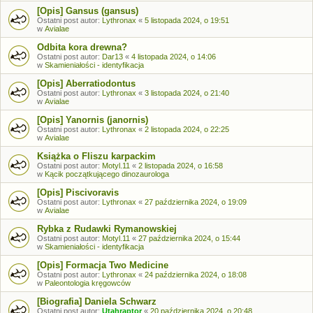
[Opis] Gansus (gansus)
Ostatni post autor:
Lythronax
«
5 listopada 2024, o 19:51
w
Avialae
Odbita kora drewna?
Ostatni post autor:
Dar13
«
4 listopada 2024, o 14:06
w
Skamieniałości - identyfikacja
[Opis] Aberratiodontus
Ostatni post autor:
Lythronax
«
3 listopada 2024, o 21:40
w
Avialae
[Opis] Yanornis (janornis)
Ostatni post autor:
Lythronax
«
2 listopada 2024, o 22:25
w
Avialae
Książka o Fliszu karpackim
Ostatni post autor:
Motyl.11
«
2 listopada 2024, o 16:58
w
Kącik początkującego dinozaurologa
[Opis] Piscivoravis
Ostatni post autor:
Lythronax
«
27 października 2024, o 19:09
w
Avialae
Rybka z Rudawki Rymanowskiej
Ostatni post autor:
Motyl.11
«
27 października 2024, o 15:44
w
Skamieniałości - identyfikacja
[Opis] Formacja Two Medicine
Ostatni post autor:
Lythronax
«
24 października 2024, o 18:08
w
Paleontologia kręgowców
[Biografia] Daniela Schwarz
Ostatni post autor:
Utahraptor
«
20 października 2024, o 20:48