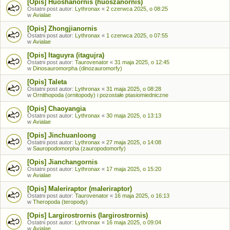
[Opis] Huoshanornis (huoszanornis)
Ostatni post autor:
Lythronax
«
2 czerwca 2025, o 08:25
w
Avialae
[Opis] Zhongjianornis
Ostatni post autor:
Lythronax
«
1 czerwca 2025, o 07:55
w
Avialae
[Opis] Itaguyra (itagujra)
Ostatni post autor:
Taurovenator
«
31 maja 2025, o 12:45
w
Dinosauromorpha (dinozauromorfy)
[Opis] Taleta
Ostatni post autor:
Lythronax
«
31 maja 2025, o 08:28
w
Ornithopoda (ornitopody) i pozostałe ptasiomiedniczne
[Opis] Chaoyangia
Ostatni post autor:
Lythronax
«
30 maja 2025, o 13:13
w
Avialae
[Opis] Jinchuanloong
Ostatni post autor:
Lythronax
«
27 maja 2025, o 14:08
w
Sauropodomorpha (zauropodomorfy)
[Opis] Jianchangornis
Ostatni post autor:
Lythronax
«
17 maja 2025, o 15:20
w
Avialae
[Opis] Maleriraptor (maleriraptor)
Ostatni post autor:
Taurovenator
«
16 maja 2025, o 16:13
w
Theropoda (teropody)
[Opis] Largirostrornis (largirostrornis)
Ostatni post autor:
Lythronax
«
16 maja 2025, o 09:04
w
Avialae