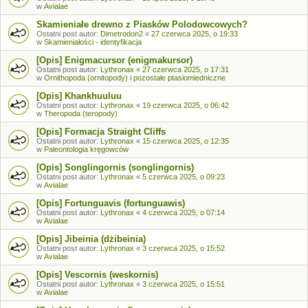
w
Avialae
Skamieniałe drewno z Piasków Polodowcowych?
Ostatni post autor:
Dimetrodon2
«
27 czerwca 2025, o 19:33
w
Skamieniałości - identyfikacja
[Opis] Enigmacursor (enigmakursor)
Ostatni post autor:
Lythronax
«
27 czerwca 2025, o 17:31
w
Ornithopoda (ornitopody) i pozostałe ptasiomiedniczne
[Opis] Khankhuuluu
Ostatni post autor:
Lythronax
«
19 czerwca 2025, o 06:42
w
Theropoda (teropody)
[Opis] Formacja Straight Cliffs
Ostatni post autor:
Lythronax
«
15 czerwca 2025, o 12:35
w
Paleontologia kręgowców
[Opis] Songlingornis (songlingornis)
Ostatni post autor:
Lythronax
«
5 czerwca 2025, o 09:23
w
Avialae
[Opis] Fortunguavis (fortunguawis)
Ostatni post autor:
Lythronax
«
4 czerwca 2025, o 07:14
w
Avialae
[Opis] Jibeinia (dżibeinia)
Ostatni post autor:
Lythronax
«
3 czerwca 2025, o 15:52
w
Avialae
[Opis] Vescornis (weskornis)
Ostatni post autor:
Lythronax
«
3 czerwca 2025, o 15:51
w
Avialae