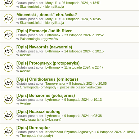
Ostatni post autor:
Motyl.11
«
26 listopada 2024, o 18:51
w
Skamieniałości - identyfikacja
Mioceński ,,domek" chruścika?
Ostatni post autor:
Motyl.11
«
26 listopada 2024, o 18:45
w
Skamieniałości - identyfikacja
[Opis] Formacja Judith River
Ostatni post autor:
Lythronax
«
23 listopada 2024, o 19:52
w
Paleontologia kręgowców
[Opis] Navaornis (nawaornis)
Ostatni post autor:
Lythronax
«
14 listopada 2024, o 20:15
w
Avialae
[Opis] Protopteryx (protopteryks)
Ostatni post autor:
Lythronax
«
11 listopada 2024, o 22:47
w
Avialae
[Opis] Ornithotarsus (ornitotars)
Ostatni post autor:
Taurovenator
«
9 listopada 2024, o 20:05
w
Ornithopoda (ornitopody) i pozostałe ptasiomiedniczne
[Opis] Bohaiornis (pohajornis)
Ostatni post autor:
Lythronax
«
9 listopada 2024, o 10:13
w
Avialae
[Opis] Huaxiazhoulong
Ostatni post autor:
Lythronax
«
9 listopada 2024, o 08:38
w
Ankylosauria (ankylozaury)
[Opis] Dornraptor
Ostatni post autor:
Kriolofozaur Szymon Jagusztyn
«
6 listopada 2024, o 18:03
w
Theropoda (teropody)