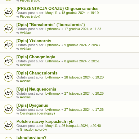
w
Pisces (ryby)
{PREZENTACJA OKAZU} Oligoserranoides
Ostatni post autor:
Motyl.11
«
18 grudnia 2024, o 19:10
w
Pisces (ryby)
[Opis] "Borealornis" ("borealornis")
Ostatni post autor:
Lythronax
«
17 grudnia 2024, o 11:33
w
Avialae
[Opis] Yixianornis
Ostatni post autor:
Lythronax
«
9 grudnia 2024, o 20:43
w
Avialae
[Opis] Chongmingia
Ostatni post autor:
Lythronax
«
8 grudnia 2024, o 20:51
w
Avialae
[Opis] Changzuiornis
Ostatni post autor:
Lythronax
«
28 listopada 2024, o 19:20
w
Avialae
[Opis] Neuquenornis
Ostatni post autor:
Lythronax
«
27 listopada 2024, o 20:26
w
Avialae
[Opis] Dysganus
Ostatni post autor:
Lythronax
«
27 listopada 2024, o 17:36
w
Ceratopsia (ceratopsy)
Polskie nazwy karpackich ryb
Ostatni post autor:
Motyl.11
«
26 listopada 2024, o 20:40
w
Gniazdo raptorów
Ichnofosylium?