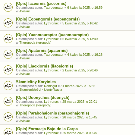
[Opis] Iaceornis (jaceornis)
Ostatni post autor:
Taurovenator
«
6 kwietnia 2025, o 16:59
w
Avialae
[Opis] Eopengornis (eopengornis)
Ostatni post autor:
Lythronax
«
5 kwietnia 2025, o 16:42
w
Avialae
[Opis] Yuanmouraptor (juanmouraptor)
Ostatni post autor:
Lythronax
«
5 kwietnia 2025, o 13:40
w
Theropoda (teropody)
[Opis] Apatornis (apatornis)
Ostatni post autor:
Taurovenator
«
4 kwietnia 2025, o 16:28
w
Avialae
[Opis] Liaoxiornis (liaosiornis)
Ostatni post autor:
Lythronax
«
2 kwietnia 2025, o 20:46
w
Avialae
Skamieliny Korytnica
Ostatni post autor:
Robingut
«
31 marca 2025, o 15:56
w
Skamieniałości - identyfikacja
[Opis] Duonychus (duonych)
Ostatni post autor:
Lythronax
«
28 marca 2025, o 22:01
w
Theropoda (teropody)
[Opis] Parabohaiornis (parapohajornis)
Ostatni post autor:
Lythronax
«
26 marca 2025, o 15:45
w
Avialae
[Opis] Formacja Bajo de la Carpa
Ostatni post autor:
Lythronax
«
25 marca 2025, o 09:45