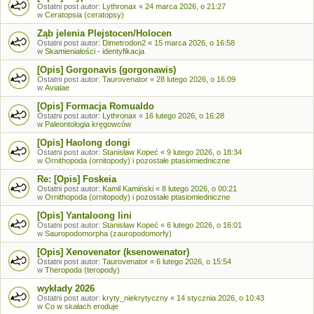
Ostatni post autor:
Lythronax
«
24 marca 2026, o 21:27
w
Ceratopsia (ceratopsy)
Ząb jelenia Plejstocen/Holocen
Ostatni post autor:
Dimetrodon2
«
15 marca 2026, o 16:58
w
Skamieniałości - identyfikacja
[Opis] Gorgonavis (gorgonawis)
Ostatni post autor:
Taurovenator
«
28 lutego 2026, o 16:09
w
Avialae
[Opis] Formacja Romualdo
Ostatni post autor:
Lythronax
«
16 lutego 2026, o 16:28
w
Paleontologia kręgowców
[Opis] Haolong dongi
Ostatni post autor:
Stanisław Kopeć
«
9 lutego 2026, o 18:34
w
Ornithopoda (ornitopody) i pozostałe ptasiomiedniczne
Re: [Opis] Foskeia
Ostatni post autor:
Kamil Kamiński
«
8 lutego 2026, o 00:21
w
Ornithopoda (ornitopody) i pozostałe ptasiomiedniczne
[Opis] Yantaloong lini
Ostatni post autor:
Stanisław Kopeć
«
6 lutego 2026, o 16:01
w
Sauropodomorpha (zauropodomorfy)
[Opis] Xenovenator (ksenowenator)
Ostatni post autor:
Taurovenator
«
6 lutego 2026, o 15:54
w
Theropoda (teropody)
wykłady 2026
Ostatni post autor:
kryty_niekrytyczny
«
14 stycznia 2026, o 10:43
w
Co w skałach eroduje