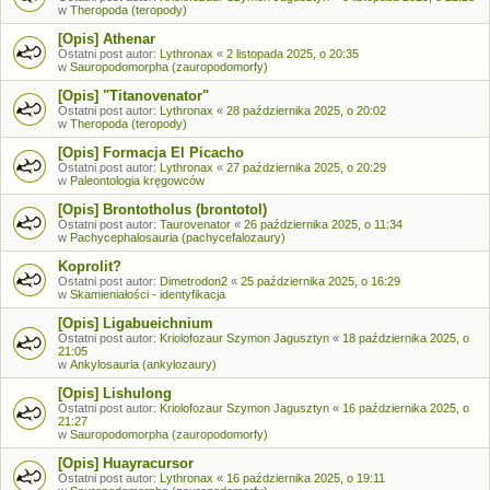
w
Theropoda (teropody)
[Opis] Athenar
Ostatni post autor:
Lythronax
«
2 listopada 2025, o 20:35
w
Sauropodomorpha (zauropodomorfy)
[Opis] "Titanovenator"
Ostatni post autor:
Lythronax
«
28 października 2025, o 20:02
w
Theropoda (teropody)
[Opis] Formacja El Picacho
Ostatni post autor:
Lythronax
«
27 października 2025, o 20:29
w
Paleontologia kręgowców
[Opis] Brontotholus (brontotol)
Ostatni post autor:
Taurovenator
«
26 października 2025, o 11:34
w
Pachycephalosauria (pachycefalozaury)
Koprolit?
Ostatni post autor:
Dimetrodon2
«
25 października 2025, o 16:29
w
Skamieniałości - identyfikacja
[Opis] Ligabueichnium
Ostatni post autor:
Kriolofozaur Szymon Jagusztyn
«
18 października 2025, o
21:05
w
Ankylosauria (ankylozaury)
[Opis] Lishulong
Ostatni post autor:
Kriolofozaur Szymon Jagusztyn
«
16 października 2025, o
21:27
w
Sauropodomorpha (zauropodomorfy)
[Opis] Huayracursor
Ostatni post autor:
Lythronax
«
16 października 2025, o 19:11