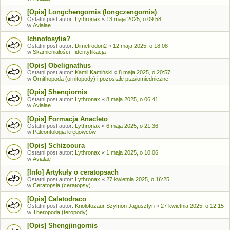
[Opis] Longchengornis (longczengornis)
Ostatni post autor:
Lythronax
«
13 maja 2025, o 09:58
w
Avialae
Ichnofosylia?
Ostatni post autor:
Dimetrodon2
«
12 maja 2025, o 18:08
w
Skamieniałości - identyfikacja
[Opis] Obelignathus
Ostatni post autor:
Kamil Kamiński
«
8 maja 2025, o 20:57
w
Ornithopoda (ornitopody) i pozostałe ptasiomiedniczne
[Opis] Shenqiornis
Ostatni post autor:
Lythronax
«
8 maja 2025, o 06:41
w
Avialae
[Opis] Formacja Anacleto
Ostatni post autor:
Lythronax
«
6 maja 2025, o 21:36
w
Paleontologia kręgowców
[Opis] Schizooura
Ostatni post autor:
Lythronax
«
1 maja 2025, o 10:06
w
Avialae
[Info] Artykuły o ceratopsach
Ostatni post autor:
Lythronax
«
27 kwietnia 2025, o 16:25
w
Ceratopsia (ceratopsy)
[Opis] Caletodraco
Ostatni post autor:
Kriolofozaur Szymon Jagusztyn
«
27 kwietnia 2025, o 12:15
w
Theropoda (teropody)
[Opis] Shengjingornis