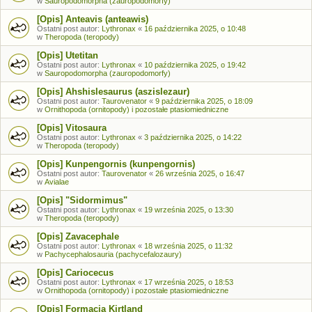
w
Sauropodomorpha (zauropodomorfy)
[Opis] Anteavis (anteawis)
Ostatni post autor:
Lythronax
«
16 października 2025, o 10:48
w
Theropoda (teropody)
[Opis] Utetitan
Ostatni post autor:
Lythronax
«
10 października 2025, o 19:42
w
Sauropodomorpha (zauropodomorfy)
[Opis] Ahshislesaurus (aszislezaur)
Ostatni post autor:
Taurovenator
«
9 października 2025, o 18:09
w
Ornithopoda (ornitopody) i pozostałe ptasiomiedniczne
[Opis] Vitosaura
Ostatni post autor:
Lythronax
«
3 października 2025, o 14:22
w
Theropoda (teropody)
[Opis] Kunpengornis (kunpengornis)
Ostatni post autor:
Taurovenator
«
26 września 2025, o 16:47
w
Avialae
[Opis] "Sidormimus"
Ostatni post autor:
Lythronax
«
19 września 2025, o 13:30
w
Theropoda (teropody)
[Opis] Zavacephale
Ostatni post autor:
Lythronax
«
18 września 2025, o 11:32
w
Pachycephalosauria (pachycefalozaury)
[Opis] Cariocecus
Ostatni post autor:
Lythronax
«
17 września 2025, o 18:53
w
Ornithopoda (ornitopody) i pozostałe ptasiomiedniczne
[Opis] Formacja Kirtland