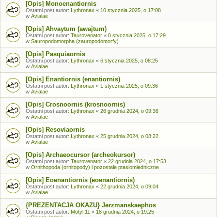
[Opis] Monoenantiornis
Ostatni post autor:
Lythronax
«
10 stycznia 2025, o 17:08
w
Avialae
[Opis] Ahvaytum (awajtum)
Ostatni post autor:
Taurovenator
«
8 stycznia 2025, o 17:29
w
Sauropodomorpha (zauropodomorfy)
[Opis] Pasquiaornis
Ostatni post autor:
Lythronax
«
6 stycznia 2025, o 08:25
w
Avialae
[Opis] Enantiornis (enantiornis)
Ostatni post autor:
Lythronax
«
1 stycznia 2025, o 09:36
w
Avialae
[Opis] Crosnoornis (krosnoornis)
Ostatni post autor:
Lythronax
«
26 grudnia 2024, o 09:36
w
Avialae
[Opis] Resoviaornis
Ostatni post autor:
Lythronax
«
25 grudnia 2024, o 08:22
w
Avialae
[Opis] Archaeocursor (archeokursor)
Ostatni post autor:
Taurovenator
«
22 grudnia 2024, o 17:53
w
Ornithopoda (ornitopody) i pozostałe ptasiomiedniczne
[Opis] Eoenantiornis (eoenantiornis)
Ostatni post autor:
Lythronax
«
22 grudnia 2024, o 09:04
w
Avialae
{PREZENTACJA OKAZU} Jerzmanskaephos
Ostatni post autor:
Motyl.11
«
18 grudnia 2024, o 19:25