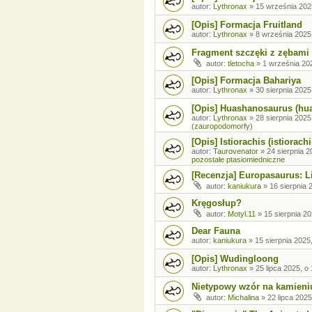
autor:
Lythronax
»
15 września 202
[Opis] Formacja Fruitland
autor:
Lythronax
»
8 września 2025
Fragment szczęki z zębami
autor:
tletocha
»
1 września 202
[Opis] Formacja Bahariya
autor:
Lythronax
»
30 sierpnia 2025
[Opis] Huashanosaurus (hu
autor:
Lythronax
»
28 sierpnia 2025
(zauropodomorfy)
[Opis] Istiorachis (istiorachi
autor:
Taurovenator
»
24 sierpnia 2
pozostałe ptasiomiedniczne
[Recenzja] Europasaurus: Li
autor:
kaniukura
»
16 sierpnia 
Kręgosłup?
autor:
Motyl.11
»
15 sierpnia 20
Dear Fauna
autor:
kaniukura
»
15 sierpnia 2025
[Opis] Wudingloong
autor:
Lythronax
»
25 lipca 2025, o
Nietypowy wzór na kamieni
autor:
Michalina
»
22 lipca 2025