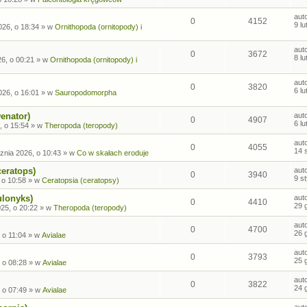
aut
0
4152
9 l
026, o 18:34
» w
Ornithopoda (ornitopody) i
aut
0
3672
8 l
26, o 00:21
» w
Ornithopoda (ornitopody) i
aut
0
3820
6 l
026, o 16:01
» w
Sauropodomorpha
enator)
aut
0
4907
6 l
, o 15:54
» w
Theropoda (teropody)
aut
0
4055
14 
znia 2026, o 10:43
» w
Co w skałach eroduje
ceratops)
aut
0
3940
9 s
 o 10:58
» w
Ceratopsia (ceratopsy)
ulonyks)
aut
0
4410
29 
25, o 20:22
» w
Theropoda (teropody)
aut
0
4700
26 
 o 11:04
» w
Avialae
aut
0
3793
25 
 o 08:28
» w
Avialae
aut
0
3822
24 
 o 07:49
» w
Avialae
aut