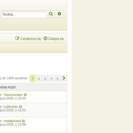
Szukaj
Wyszukiwanie zaawansowane
Zarejestruj się
Zaloguj się
1
ej niż 1000 wyników
2
3
4
5
Następna
ATNI POST
or:
Taurovenator
lipca 2026, o 15:54
or:
Lythronax
lipca 2026, o 13:01
or:
metalictrash
lipca 2026, o 15:06