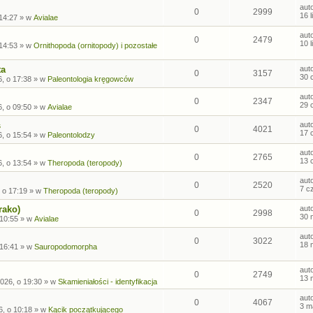
aut
0
2999
16 
 14:27
» w
Avialae
aut
0
2479
10 
 14:53
» w
Ornithopoda (ornitopody) i pozostałe
ta
aut
0
3157
30 
, o 17:38
» w
Paleontologia kręgowców
aut
0
2347
29 
, o 09:50
» w
Avialae
s
aut
0
4021
17 
, o 15:54
» w
Paleontolodzy
aut
0
2765
13 
, o 13:54
» w
Theropoda (teropody)
aut
0
2520
7 c
 o 17:19
» w
Theropoda (teropody)
rako)
aut
0
2998
30 
 10:55
» w
Avialae
aut
0
3022
18 
 16:41
» w
Sauropodomorpha
aut
0
2749
13 
026, o 19:30
» w
Skamieniałości - identyfikacja
aut
0
4067
3 m
6, o 10:18
» w
Kącik początkującego