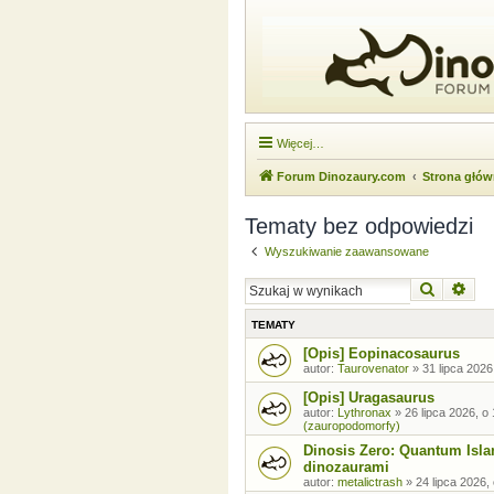
Więcej…
Forum Dinozaury.com
Strona głó
Tematy bez odpowiedzi
Wyszukiwanie zaawansowane
Szukaj
Wysz
TEMATY
[Opis] Eopinacosaurus
autor:
Taurovenator
»
31 lipca 2026
[Opis] Uragasaurus
autor:
Lythronax
»
26 lipca 2026, o
(zauropodomorfy)
Dinosis Zero: Quantum Isla
dinozaurami
autor:
metalictrash
»
24 lipca 2026,