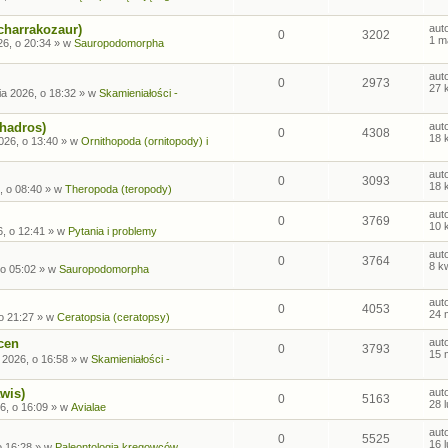
charrakozaur)
aut
0
3202
1 m
26, o 20:34
» w
Sauropodomorpha
aut
0
2973
27 
ia 2026, o 18:32
» w
Skamieniałości -
ohadros)
aut
0
4308
18 
026, o 13:40
» w
Ornithopoda (ornitopody) i
aut
0
3093
18 
, o 08:40
» w
Theropoda (teropody)
aut
0
3769
10 
6, o 12:41
» w
Pytania i problemy
aut
0
3764
8 k
 o 05:02
» w
Sauropodomorpha
aut
0
4053
24 
o 21:27
» w
Ceratopsia (ceratopsy)
cen
aut
0
3793
15 
 2026, o 16:58
» w
Skamieniałości -
wis)
aut
0
5163
28 
6, o 16:09
» w
Avialae
aut
0
5525
16 
o 16:28
» w
Paleontologia kręgowców