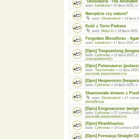
"Dinosauria" The Animated 
autor:
kaniukura
»
20 lipca 2025, o 
Narzędzie czy natura?
autor:
Dimetrodon2
»
18 lipca 
Kość z Torre Pedrera
autor:
Motyl.11
»
18 lipca 2025,
Forgotten Bloodlines - Agat
autor:
kaniukura
»
17 lipca 2025, o 
[Opis] Tongnanlong (tongn
autor:
Lythronax
»
12 lipca 2025, o
(zauropodomorfy)
[Opis] Pulaosaurus (pulaoz
autor:
Taurovenator
»
11 lipca 2025
pozostałe ptasiomiedniczne
[Opis] Hesperornis (hespero
autor:
Lythronax
»
10 lipca 2025, o
Skamieniałe drewno z Pia
autor:
Dimetrodon2
»
27 czerw
identyfikacja
[Opis] Enigmacursor (enig
autor:
Lythronax
»
27 czerwca 2025
pozostałe ptasiomiedniczne
[Opis] Khankhuuluu
autor:
Lythronax
»
19 czerwca 2025
[Opis] Formacja Straight Cli