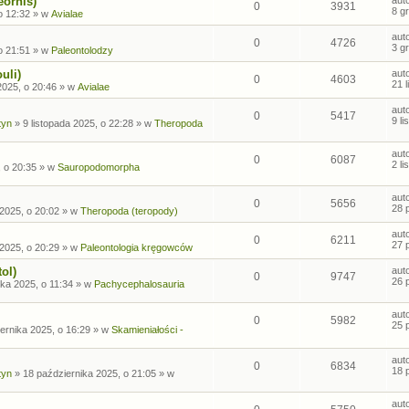
eornis)
0
3931
8 g
o 12:32
» w
Avialae
aut
0
4726
3 g
o 21:51
» w
Paleontolodzy
uli)
aut
0
4603
21 
2025, o 20:46
» w
Avialae
aut
0
5417
9 l
tyn
»
9 listopada 2025, o 22:28
» w
Theropoda
aut
0
6087
2 l
, o 20:35
» w
Sauropodomorpha
aut
0
5656
28 
2025, o 20:02
» w
Theropoda (teropody)
aut
0
6211
27 
2025, o 20:29
» w
Paleontologia kręgowców
ol)
aut
0
9747
26 
ka 2025, o 11:34
» w
Pachycephalosauria
aut
0
5982
25 
ernika 2025, o 16:29
» w
Skamieniałości -
aut
0
6834
18 
tyn
»
18 października 2025, o 21:05
» w
aut