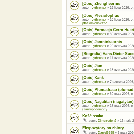
[Opis] Zhengheornis
autor:
Lythronax
»
16 lipca 2026, o
[Opis] Plesiolophus
autor:
Lythronax
»
10 lipca 2026, o
ptasiomiedniczne
[Opis] Formacja Cerro Huer
autor:
Lythronax
»
30 czerwca 2026
[Opis] Jamninkaornis
autor:
Lythronax
»
29 czerwca 2026
[Biografia] Hans-Dieter Sue
autor:
Lythronax
»
17 czerwca 2026
[Opis] Jian
autor:
Lythronax
»
13 czerwca 2026
[Opis] Kank
autor:
Lythronax
»
7 czerwca 2026,
[Opis] Plumadraco (plumad
autor:
Lythronax
»
30 maja 2026, o
[Opis] Nagatitan (nagatytan)
autor:
Lythronax
»
18 maja 2026, o
(zauropodomorfy)
Kość ssaka
autor:
Dimetrodon2
»
13 maja 2
Ekspozytory na zbiory
autor:
Daniel8888
»
3 maja 202