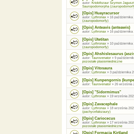
autor:
Kriolofozaur Szymon Jagusz
Sauropodomorpha (zauropodomorf
[Opis] Huayracursor
autor:
Lythronax
»
16 października 
(zauropodomorfy)
[Opis] Anteavis (anteawis)
autor:
Lythronax
»
16 października 
[Opis] Utetitan
autor:
Lythronax
»
10 października 
(zauropodomorfy)
[Opis] Ahshislesaurus (aszi
autor:
Taurovenator
»
9 październik
pozostałe ptasiomiedniczne
[Opis] Vitosaura
autor:
Lythronax
»
3 października 2
[Opis] Kunpengornis (kunp
autor:
Taurovenator
»
26 września 
[Opis] "Sidormimus"
autor:
Lythronax
»
19 września 202
[Opis] Zavacephale
autor:
Lythronax
»
18 września 202
(pachycefalozaury)
[Opis] Cariocecus
autor:
Lythronax
»
17 września 202
pozostałe ptasiomiedniczne
[Opis] Formacja Kirtland