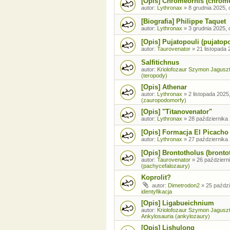
[Opis] Chromeornis (chrom
autor:
Lythronax
»
8 grudnia 2025, 
[Biografia] Philippe Taquet
autor:
Lythronax
»
3 grudnia 2025, 
[Opis] Pujatopouli (pujatopo
autor:
Taurovenator
»
21 listopada 
Salfitichnus
autor:
Kriolofozaur Szymon Jagusz
(teropody)
[Opis] Athenar
autor:
Lythronax
»
2 listopada 2025
(zauropodomorfy)
[Opis] "Titanovenator"
autor:
Lythronax
»
28 października 
[Opis] Formacja El Picacho
autor:
Lythronax
»
27 października 
[Opis] Brontotholus (brontot
autor:
Taurovenator
»
26 październi
(pachycefalozaury)
Koprolit?
autor:
Dimetrodon2
»
25 paździ
identyfikacja
[Opis] Ligabueichnium
autor:
Kriolofozaur Szymon Jagusz
Ankylosauria (ankylozaury)
[Opis] Lishulong