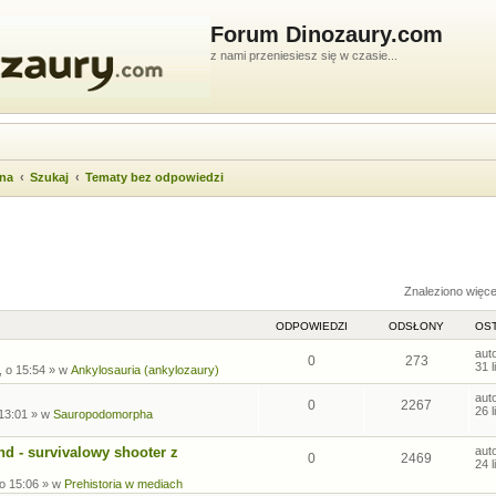
Forum Dinozaury.com
z nami przeniesiesz się w czasie...
wna
Szukaj
Tematy bez odpowiedzi
ukiwanie zaawansowane
Znaleziono więc
ODPOWIEDZI
ODSŁONY
OST
aut
0
273
31 
, o 15:54
» w
Ankylosauria (ankylozaury)
aut
0
2267
26 
 13:01
» w
Sauropodomorpha
nd - survivalowy shooter z
aut
0
2469
24 
 o 15:06
» w
Prehistoria w mediach