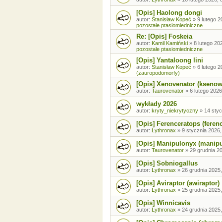
[Opis] Haolong dongi
autor:
Stanisław Kopeć
»
9 lutego 2
pozostałe ptasiomiedniczne
Re: [Opis] Foskeia
autor:
Kamil Kamiński
»
8 lutego 20
pozostałe ptasiomiedniczne
[Opis] Yantaloong lini
autor:
Stanisław Kopeć
»
6 lutego 2
(zauropodomorfy)
[Opis] Xenovenator (ksenow
autor:
Taurovenator
»
6 lutego 2026
wykłady 2026
autor:
kryty_niekrytyczny
»
14 styc
[Opis] Ferenceratops (feren
autor:
Lythronax
»
9 stycznia 2026,
[Opis] Manipulonyx (manip
autor:
Taurovenator
»
29 grudnia 20
[Opis] Sobniogallus
autor:
Lythronax
»
26 grudnia 2025,
[Opis] Aviraptor (awiraptor)
autor:
Lythronax
»
25 grudnia 2025,
[Opis] Winnicavis
autor:
Lythronax
»
24 grudnia 2025,