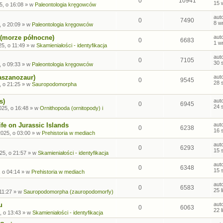
0
10941
15 
5, o 16:08
» w
Paleontologia kręgowców
aut
0
7490
8 w
, o 20:09
» w
Paleontologia kręgowców
 (morze północne)
aut
0
6683
1 w
5, o 11:49
» w
Skamieniałości - identyfikacja
aut
0
7105
30 
, o 09:33
» w
Paleontologia kręgowców
aszanozaur)
aut
0
9545
28 
, o 21:25
» w
Sauropodomorpha
s)
aut
0
6945
24 
025, o 16:48
» w
Ornithopoda (ornitopody) i
fe on Jurassic Islands
aut
0
6238
16 
2025, o 03:00
» w
Prehistoria w mediach
aut
0
6293
15 
25, o 21:57
» w
Skamieniałości - identyfikacja
aut
0
6348
15 
, o 04:14
» w
Prehistoria w mediach
aut
0
6583
25 
 11:27
» w
Sauropodomorpha (zauropodomorfy)
u
aut
0
6063
22 
, o 13:43
» w
Skamieniałości - identyfikacja