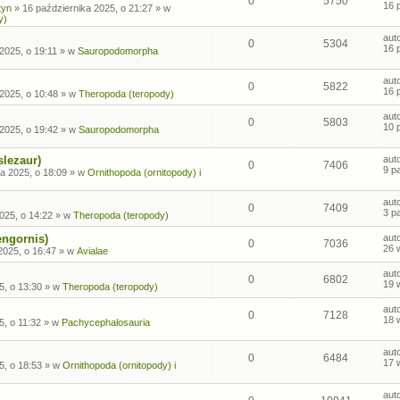
0
5750
16 
tyn
»
16 października 2025, o 21:27
» w
y)
aut
0
5304
16 
2025, o 19:11
» w
Sauropodomorpha
aut
0
5822
16 
2025, o 10:48
» w
Theropoda (teropody)
aut
0
5803
10 
2025, o 19:42
» w
Sauropodomorpha
slezaur)
aut
0
7406
9 p
a 2025, o 18:09
» w
Ornithopoda (ornitopody) i
aut
0
7409
3 p
025, o 14:22
» w
Theropoda (teropody)
engornis)
aut
0
7036
26 
2025, o 16:47
» w
Avialae
aut
0
6802
19 
5, o 13:30
» w
Theropoda (teropody)
aut
0
7128
18 
5, o 11:32
» w
Pachycephalosauria
aut
0
6484
17 
5, o 18:53
» w
Ornithopoda (ornitopody) i
aut