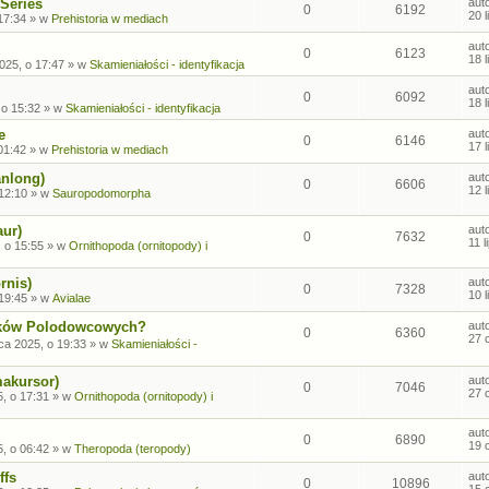
Series
aut
0
6192
20 
17:34
» w
Prehistoria w mediach
aut
0
6123
18 
2025, o 17:47
» w
Skamieniałości - identyfikacja
aut
0
6092
18 
 o 15:32
» w
Skamieniałości - identyfikacja
e
aut
0
6146
17 
01:42
» w
Prehistoria w mediach
anlong)
aut
0
6606
12 
 12:10
» w
Sauropodomorpha
aur)
aut
0
7632
11 
, o 15:55
» w
Ornithopoda (ornitopody) i
rnis)
aut
0
7328
10 
 19:45
» w
Avialae
sków Polodowcowych?
aut
0
6360
27 
ca 2025, o 19:33
» w
Skamieniałości -
makursor)
aut
0
7046
27 
, o 17:31
» w
Ornithopoda (ornitopody) i
aut
0
6890
19 
, o 06:42
» w
Theropoda (teropody)
ffs
aut
0
10896
15 