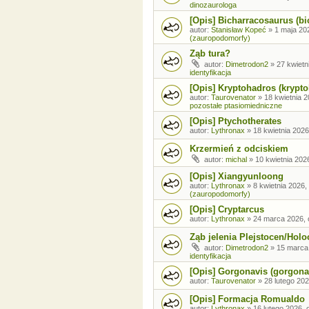
dinozaurologa
[Opis] Bicharracosaurus (bi
autor:
Stanisław Kopeć
»
1 maja 20
(zauropodomorfy)
Ząb tura?
autor:
Dimetrodon2
»
27 kwietn
identyfikacja
[Opis] Kryptohadros (krypt
autor:
Taurovenator
»
18 kwietnia 2
pozostałe ptasiomiedniczne
[Opis] Ptychotherates
autor:
Lythronax
»
18 kwietnia 2026
Krzermień z odciskiem
autor:
michal
»
10 kwietnia 202
[Opis] Xiangyunloong
autor:
Lythronax
»
8 kwietnia 2026,
(zauropodomorfy)
[Opis] Cryptarcus
autor:
Lythronax
»
24 marca 2026, 
Ząb jelenia Plejstocen/Holo
autor:
Dimetrodon2
»
15 marca
identyfikacja
[Opis] Gorgonavis (gorgona
autor:
Taurovenator
»
28 lutego 202
[Opis] Formacja Romualdo
autor:
Lythronax
»
16 lutego 2026, 