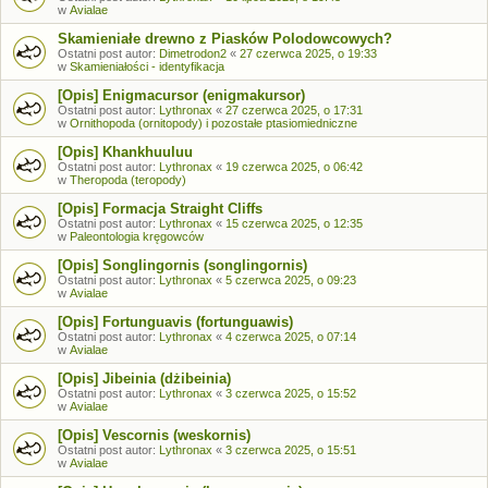
w
Avialae
Skamieniałe drewno z Piasków Polodowcowych?
Ostatni post autor:
Dimetrodon2
«
27 czerwca 2025, o 19:33
w
Skamieniałości - identyfikacja
[Opis] Enigmacursor (enigmakursor)
Ostatni post autor:
Lythronax
«
27 czerwca 2025, o 17:31
w
Ornithopoda (ornitopody) i pozostałe ptasiomiedniczne
[Opis] Khankhuuluu
Ostatni post autor:
Lythronax
«
19 czerwca 2025, o 06:42
w
Theropoda (teropody)
[Opis] Formacja Straight Cliffs
Ostatni post autor:
Lythronax
«
15 czerwca 2025, o 12:35
w
Paleontologia kręgowców
[Opis] Songlingornis (songlingornis)
Ostatni post autor:
Lythronax
«
5 czerwca 2025, o 09:23
w
Avialae
[Opis] Fortunguavis (fortunguawis)
Ostatni post autor:
Lythronax
«
4 czerwca 2025, o 07:14
w
Avialae
[Opis] Jibeinia (dżibeinia)
Ostatni post autor:
Lythronax
«
3 czerwca 2025, o 15:52
w
Avialae
[Opis] Vescornis (weskornis)
Ostatni post autor:
Lythronax
«
3 czerwca 2025, o 15:51
w
Avialae