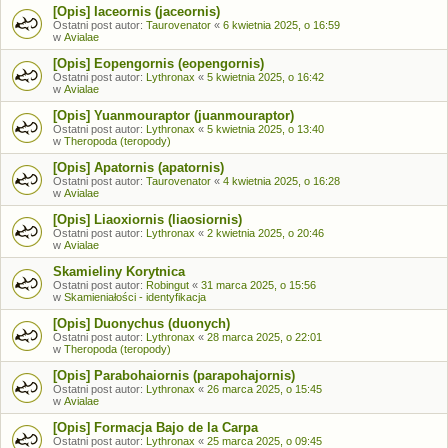
[Opis] Iaceornis (jaceornis)
Ostatni post autor:
Taurovenator
«
6 kwietnia 2025, o 16:59
w
Avialae
[Opis] Eopengornis (eopengornis)
Ostatni post autor:
Lythronax
«
5 kwietnia 2025, o 16:42
w
Avialae
[Opis] Yuanmouraptor (juanmouraptor)
Ostatni post autor:
Lythronax
«
5 kwietnia 2025, o 13:40
w
Theropoda (teropody)
[Opis] Apatornis (apatornis)
Ostatni post autor:
Taurovenator
«
4 kwietnia 2025, o 16:28
w
Avialae
[Opis] Liaoxiornis (liaosiornis)
Ostatni post autor:
Lythronax
«
2 kwietnia 2025, o 20:46
w
Avialae
Skamieliny Korytnica
Ostatni post autor:
Robingut
«
31 marca 2025, o 15:56
w
Skamieniałości - identyfikacja
[Opis] Duonychus (duonych)
Ostatni post autor:
Lythronax
«
28 marca 2025, o 22:01
w
Theropoda (teropody)
[Opis] Parabohaiornis (parapohajornis)
Ostatni post autor:
Lythronax
«
26 marca 2025, o 15:45
w
Avialae
[Opis] Formacja Bajo de la Carpa
Ostatni post autor:
Lythronax
«
25 marca 2025, o 09:45