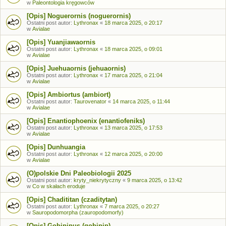
w
Paleontologia kręgowców
[Opis] Noguerornis (noguerornis)
Ostatni post autor:
Lythronax
«
18 marca 2025, o 20:17
w
Avialae
[Opis] Yuanjiawaornis
Ostatni post autor:
Lythronax
«
18 marca 2025, o 09:01
w
Avialae
[Opis] Juehuaornis (jehuaornis)
Ostatni post autor:
Lythronax
«
17 marca 2025, o 21:04
w
Avialae
[Opis] Ambiortus (ambiort)
Ostatni post autor:
Taurovenator
«
14 marca 2025, o 11:44
w
Avialae
[Opis] Enantiophoenix (enantiofeniks)
Ostatni post autor:
Lythronax
«
13 marca 2025, o 17:53
w
Avialae
[Opis] Dunhuangia
Ostatni post autor:
Lythronax
«
12 marca 2025, o 20:00
w
Avialae
(O)polskie Dni Paleobiologii 2025
Ostatni post autor:
kryty_niekrytyczny
«
9 marca 2025, o 13:42
w
Co w skałach eroduje
[Opis] Chadititan (czaditytan)
Ostatni post autor:
Lythronax
«
7 marca 2025, o 20:27
w
Sauropodomorpha (zauropodomorfy)
[Opis] Gobipipus (gobipip)