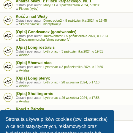
Analiza okazu z Fliszu karpackiego. Nr. 1
Ostatni post autor:
Motyl.11
«
9 października 2024, o 20:08
w
Pisces (ryby)
Kość z nad Wisły
Ostatni post autor:
Dimetrodon2
«
9 października 2024, o 18:45
w
Skamieniałości - identyfikacja
[Opis] Gondwanax (gondwanaks)
Ostatni post autor:
Taurovenator
«
5 października 2024, o 12:13
w
Dinosauromorpha (dinozauromorfy)
[Opis] Longirostravis
Ostatni post autor:
Lythronax
«
3 października 2024, o 19:51
w
Avialae
[Opis] Shanweiniao
Ostatni post autor:
Lythronax
«
3 października 2024, o 19:50
w
Avialae
[Opis] Longipteryx
Ostatni post autor:
Lythronax
«
28 września 2024, o 17:16
w
Avialae
[Opis] Shuilingornis
Ostatni post autor:
Lythronax
«
26 września 2024, o 17:53
w
Avialae
Kosci z Bałtyku
Ostatni post autor:
Bozia
«
26 września 2024, o 09:05
w
Skamieniałości - identyfikacja
Strona ta używa plików cookies (tzw. ciasteczka)
w celach statystycznych, reklamowych oraz