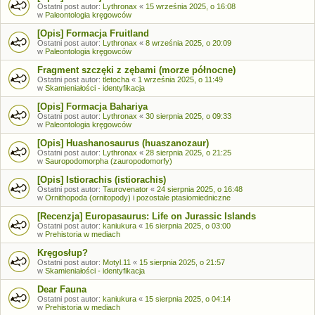
Ostatni post autor:
Lythronax
«
15 września 2025, o 16:08
w
Paleontologia kręgowców
[Opis] Formacja Fruitland
Ostatni post autor:
Lythronax
«
8 września 2025, o 20:09
w
Paleontologia kręgowców
Fragment szczęki z zębami (morze północne)
Ostatni post autor:
tletocha
«
1 września 2025, o 11:49
w
Skamieniałości - identyfikacja
[Opis] Formacja Bahariya
Ostatni post autor:
Lythronax
«
30 sierpnia 2025, o 09:33
w
Paleontologia kręgowców
[Opis] Huashanosaurus (huaszanozaur)
Ostatni post autor:
Lythronax
«
28 sierpnia 2025, o 21:25
w
Sauropodomorpha (zauropodomorfy)
[Opis] Istiorachis (istiorachis)
Ostatni post autor:
Taurovenator
«
24 sierpnia 2025, o 16:48
w
Ornithopoda (ornitopody) i pozostałe ptasiomiedniczne
[Recenzja] Europasaurus: Life on Jurassic Islands
Ostatni post autor:
kaniukura
«
16 sierpnia 2025, o 03:00
w
Prehistoria w mediach
Kręgosłup?
Ostatni post autor:
Motyl.11
«
15 sierpnia 2025, o 21:57
w
Skamieniałości - identyfikacja
Dear Fauna
Ostatni post autor:
kaniukura
«
15 sierpnia 2025, o 04:14
w
Prehistoria w mediach