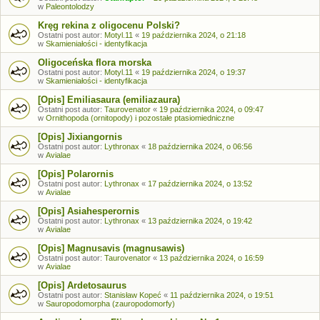
w
Paleontolodzy
Kręg rekina z oligocenu Polski?
Ostatni post autor:
Motyl.11
«
19 października 2024, o 21:18
w
Skamieniałości - identyfikacja
Oligoceńska flora morska
Ostatni post autor:
Motyl.11
«
19 października 2024, o 19:37
w
Skamieniałości - identyfikacja
[Opis] Emiliasaura (emiliazaura)
Ostatni post autor:
Taurovenator
«
19 października 2024, o 09:47
w
Ornithopoda (ornitopody) i pozostałe ptasiomiedniczne
[Opis] Jixiangornis
Ostatni post autor:
Lythronax
«
18 października 2024, o 06:56
w
Avialae
[Opis] Polarornis
Ostatni post autor:
Lythronax
«
17 października 2024, o 13:52
w
Avialae
[Opis] Asiahesperornis
Ostatni post autor:
Lythronax
«
13 października 2024, o 19:42
w
Avialae
[Opis] Magnusavis (magnusawis)
Ostatni post autor:
Taurovenator
«
13 października 2024, o 16:59
w
Avialae
[Opis] Ardetosaurus
Ostatni post autor:
Stanisław Kopeć
«
11 października 2024, o 19:51
w
Sauropodomorpha (zauropodomorfy)