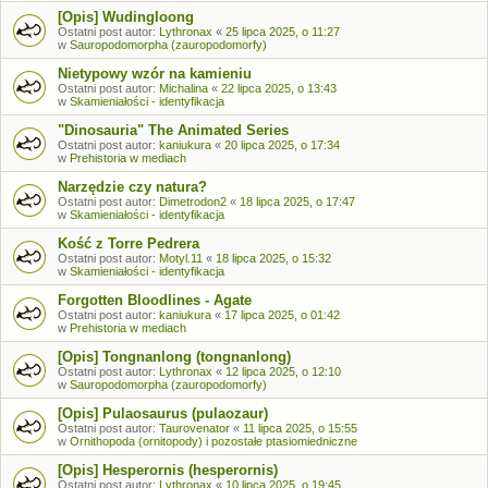
[Opis] Wudingloong
Ostatni post autor:
Lythronax
«
25 lipca 2025, o 11:27
w
Sauropodomorpha (zauropodomorfy)
Nietypowy wzór na kamieniu
Ostatni post autor:
Michalina
«
22 lipca 2025, o 13:43
w
Skamieniałości - identyfikacja
"Dinosauria" The Animated Series
Ostatni post autor:
kaniukura
«
20 lipca 2025, o 17:34
w
Prehistoria w mediach
Narzędzie czy natura?
Ostatni post autor:
Dimetrodon2
«
18 lipca 2025, o 17:47
w
Skamieniałości - identyfikacja
Kość z Torre Pedrera
Ostatni post autor:
Motyl.11
«
18 lipca 2025, o 15:32
w
Skamieniałości - identyfikacja
Forgotten Bloodlines - Agate
Ostatni post autor:
kaniukura
«
17 lipca 2025, o 01:42
w
Prehistoria w mediach
[Opis] Tongnanlong (tongnanlong)
Ostatni post autor:
Lythronax
«
12 lipca 2025, o 12:10
w
Sauropodomorpha (zauropodomorfy)
[Opis] Pulaosaurus (pulaozaur)
Ostatni post autor:
Taurovenator
«
11 lipca 2025, o 15:55
w
Ornithopoda (ornitopody) i pozostałe ptasiomiedniczne
[Opis] Hesperornis (hesperornis)
Ostatni post autor:
Lythronax
«
10 lipca 2025, o 19:45