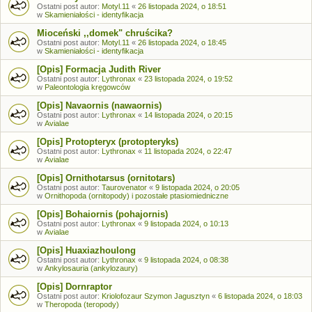
Ostatni post autor:
Motyl.11
«
26 listopada 2024, o 18:51
w
Skamieniałości - identyfikacja
Mioceński ,,domek" chruścika?
Ostatni post autor:
Motyl.11
«
26 listopada 2024, o 18:45
w
Skamieniałości - identyfikacja
[Opis] Formacja Judith River
Ostatni post autor:
Lythronax
«
23 listopada 2024, o 19:52
w
Paleontologia kręgowców
[Opis] Navaornis (nawaornis)
Ostatni post autor:
Lythronax
«
14 listopada 2024, o 20:15
w
Avialae
[Opis] Protopteryx (protopteryks)
Ostatni post autor:
Lythronax
«
11 listopada 2024, o 22:47
w
Avialae
[Opis] Ornithotarsus (ornitotars)
Ostatni post autor:
Taurovenator
«
9 listopada 2024, o 20:05
w
Ornithopoda (ornitopody) i pozostałe ptasiomiedniczne
[Opis] Bohaiornis (pohajornis)
Ostatni post autor:
Lythronax
«
9 listopada 2024, o 10:13
w
Avialae
[Opis] Huaxiazhoulong
Ostatni post autor:
Lythronax
«
9 listopada 2024, o 08:38
w
Ankylosauria (ankylozaury)
[Opis] Dornraptor
Ostatni post autor:
Kriolofozaur Szymon Jagusztyn
«
6 listopada 2024, o 18:03
w
Theropoda (teropody)