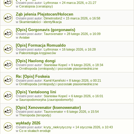
Ostatni post autor:
Lythronax
«
24 marca 2026, o 21:27
w
Ceratopsia (ceratopsy)
Ząb jelenia Plejstocen/Holocen
Ostatni post autor:
Dimetrodon2
«
15 marca 2026, o 16:58
w
Skamieniałości - identyfikacja
[Opis] Gorgonavis (gorgonawis)
Ostatni post autor:
Taurovenator
«
28 lutego 2026, o 16:09
w
Avialae
[Opis] Formacja Romualdo
Ostatni post autor:
Lythronax
«
16 lutego 2026, o 16:28
w
Paleontologia kręgowców
[Opis] Haolong dongi
Ostatni post autor:
Stanisław Kopeć
«
9 lutego 2026, o 18:34
w
Ornithopoda (ornitopody) i pozostałe ptasiomiedniczne
Re: [Opis] Foskeia
Ostatni post autor:
Kamil Kamiński
«
8 lutego 2026, o 00:21
w
Ornithopoda (ornitopody) i pozostałe ptasiomiedniczne
[Opis] Yantaloong lini
Ostatni post autor:
Stanisław Kopeć
«
6 lutego 2026, o 16:01
w
Sauropodomorpha (zauropodomorfy)
[Opis] Xenovenator (ksenowenator)
Ostatni post autor:
Taurovenator
«
6 lutego 2026, o 15:54
w
Theropoda (teropody)
wykłady 2026
Ostatni post autor:
kryty_niekrytyczny
«
14 stycznia 2026, o 10:43
w
Co w skałach eroduje