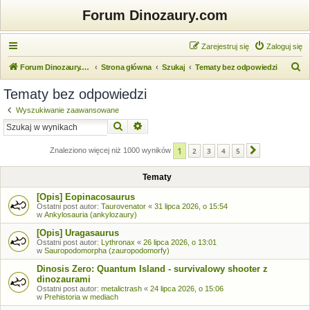
Forum Dinozaury.com
Zarejestruj się
Zaloguj się
S
Forum Dinozaury.com
Strona główna
Szukaj
Tematy bez odpowiedzi
z
Tematy bez odpowiedzi
u
Wyszukiwanie zaawansowane
k
Szukaj
Wyszukiwanie zaawansowane
a
1
j
Znaleziono więcej niż 1000 wyników
2
3
4
5
Następna
Tematy
[Opis] Eopinacosaurus
Ostatni post autor:
Taurovenator
«
31 lipca 2026, o 15:54
w
Ankylosauria (ankylozaury)
[Opis] Uragasaurus
Ostatni post autor:
Lythronax
«
26 lipca 2026, o 13:01
w
Sauropodomorpha (zauropodomorfy)
Dinosis Zero: Quantum Island - survivalowy shooter z
dinozaurami
Ostatni post autor:
metalictrash
«
24 lipca 2026, o 15:06
w
Prehistoria w mediach