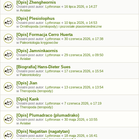
[Opis] Zhengheornis
Ostatni post autor:
Lythronax
«
16 lipca 2026, o 14:27
w
Avialae
[Opis] Plesiolophus
Ostatni post autor:
Lythronax
«
10 lipca 2026, o 14:53
w
Ornithopoda (ornitopody) i pozostałe ptasiomiedniczne
[Opis] Formacja Cerro Huerta
Ostatni post autor:
Lythronax
«
30 czerwca 2026, o 17:38
w
Paleontologia kręgowców
[Opis] Jamninkaornis
Ostatni post autor:
Lythronax
«
29 czerwca 2026, o 09:50
w
Avialae
[Biografia] Hans-Dieter Sues
Ostatni post autor:
Lythronax
«
17 czerwca 2026, o 15:54
w
Paleontolodzy
[Opis] Jian
Ostatni post autor:
Lythronax
«
13 czerwca 2026, o 13:54
w
Theropoda (teropody)
[Opis] Kank
Ostatni post autor:
Lythronax
«
7 czerwca 2026, o 17:19
w
Theropoda (teropody)
[Opis] Plumadraco (plumadrako)
Ostatni post autor:
Lythronax
«
30 maja 2026, o 10:55
w
Avialae
[Opis] Nagatitan (nagatytan)
Ostatni post autor:
Lythronax
«
18 maja 2026, o 16:41