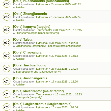
[Opis] Huoshanornis (huoszanornis)
Ostatni post autor:
Lythronax
«
2 czerwca 2025, o 08:25
w
Avialae
[Opis] Zhongjianornis
Ostatni post autor:
Lythronax
«
1 czerwca 2025, o 07:55
w
Avialae
[Opis] Itaguyra (itagujra)
Ostatni post autor:
Taurovenator
«
31 maja 2025, o 12:45
w
Dinosauromorpha (dinozauromorfy)
[Opis] Taleta
Ostatni post autor:
Lythronax
«
31 maja 2025, o 08:28
w
Ornithopoda (ornitopody) i pozostałe ptasiomiedniczne
[Opis] Chaoyangia
Ostatni post autor:
Lythronax
«
30 maja 2025, o 13:13
w
Avialae
[Opis] Jinchuanloong
Ostatni post autor:
Lythronax
«
27 maja 2025, o 14:08
w
Sauropodomorpha (zauropodomorfy)
[Opis] Jianchangornis
Ostatni post autor:
Lythronax
«
17 maja 2025, o 15:20
w
Avialae
[Opis] Maleriraptor (maleriraptor)
Ostatni post autor:
Taurovenator
«
16 maja 2025, o 16:13
w
Theropoda (teropody)
[Opis] Largirostrornis (largirostrornis)
Ostatni post autor:
Lythronax
«
16 maja 2025, o 09:04
w
Avialae