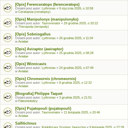
[Opis] Ferenceratops (ferenceratops)
Ostatni post autor:
Lythronax
«
9 stycznia 2026, o 10:58
w
Ceratopsia (ceratopsy)
[Opis] Manipulonyx (manipulonyks)
Ostatni post autor:
Taurovenator
«
29 grudnia 2025, o 20:22
w
Theropoda (teropody)
[Opis] Sobniogallus
Ostatni post autor:
Lythronax
«
26 grudnia 2025, o 11:04
w
Avialae
[Opis] Aviraptor (awiraptor)
Ostatni post autor:
Lythronax
«
25 grudnia 2025, o 08:28
w
Avialae
[Opis] Winnicavis
Ostatni post autor:
Lythronax
«
24 grudnia 2025, o 07:49
w
Avialae
[Opis] Chromeornis (chromeornis)
Ostatni post autor:
Lythronax
«
8 grudnia 2025, o 12:32
w
Avialae
[Biografia] Philippe Taquet
Ostatni post autor:
Lythronax
«
3 grudnia 2025, o 21:51
w
Paleontolodzy
[Opis] Pujatopouli (pujatopouli)
Ostatni post autor:
Taurovenator
«
21 listopada 2025, o 20:46
w
Avialae
Salfitichnus
Ostatni post autor:
Kriolofozaur Szymon Jagusztyn
«
9 listopada 2025, o 22:28