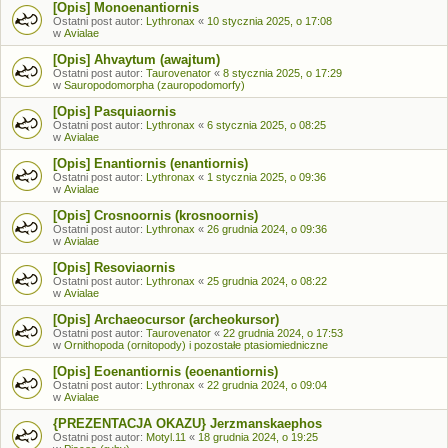
[Opis] Monoenantiornis
Ostatni post autor:
Lythronax
«
10 stycznia 2025, o 17:08
w
Avialae
[Opis] Ahvaytum (awajtum)
Ostatni post autor:
Taurovenator
«
8 stycznia 2025, o 17:29
w
Sauropodomorpha (zauropodomorfy)
[Opis] Pasquiaornis
Ostatni post autor:
Lythronax
«
6 stycznia 2025, o 08:25
w
Avialae
[Opis] Enantiornis (enantiornis)
Ostatni post autor:
Lythronax
«
1 stycznia 2025, o 09:36
w
Avialae
[Opis] Crosnoornis (krosnoornis)
Ostatni post autor:
Lythronax
«
26 grudnia 2024, o 09:36
w
Avialae
[Opis] Resoviaornis
Ostatni post autor:
Lythronax
«
25 grudnia 2024, o 08:22
w
Avialae
[Opis] Archaeocursor (archeokursor)
Ostatni post autor:
Taurovenator
«
22 grudnia 2024, o 17:53
w
Ornithopoda (ornitopody) i pozostałe ptasiomiedniczne
[Opis] Eoenantiornis (eoenantiornis)
Ostatni post autor:
Lythronax
«
22 grudnia 2024, o 09:04
w
Avialae
{PREZENTACJA OKAZU} Jerzmanskaephos
Ostatni post autor:
Motyl.11
«
18 grudnia 2024, o 19:25