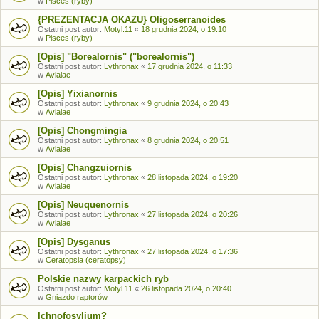
w
Pisces (ryby)
{PREZENTACJA OKAZU} Oligoserranoides
Ostatni post autor:
Motyl.11
«
18 grudnia 2024, o 19:10
w
Pisces (ryby)
[Opis] "Borealornis" ("borealornis")
Ostatni post autor:
Lythronax
«
17 grudnia 2024, o 11:33
w
Avialae
[Opis] Yixianornis
Ostatni post autor:
Lythronax
«
9 grudnia 2024, o 20:43
w
Avialae
[Opis] Chongmingia
Ostatni post autor:
Lythronax
«
8 grudnia 2024, o 20:51
w
Avialae
[Opis] Changzuiornis
Ostatni post autor:
Lythronax
«
28 listopada 2024, o 19:20
w
Avialae
[Opis] Neuquenornis
Ostatni post autor:
Lythronax
«
27 listopada 2024, o 20:26
w
Avialae
[Opis] Dysganus
Ostatni post autor:
Lythronax
«
27 listopada 2024, o 17:36
w
Ceratopsia (ceratopsy)
Polskie nazwy karpackich ryb
Ostatni post autor:
Motyl.11
«
26 listopada 2024, o 20:40
w
Gniazdo raptorów
Ichnofosylium?