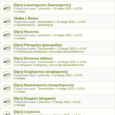
[Opis] Liaoningornis (liaoningornis)
Ostatni post autor:
Lythronax
«
16 lutego 2025, o 20:39
w
Avialae
Skałka z Rodos
Ostatni post autor:
Dimetrodon2
«
15 lutego 2025, o 14:52
w
Skamieniałości - identyfikacja
[Opis] Houornis
Ostatni post autor:
Lythronax
«
13 lutego 2025, o 20:32
w
Avialae
[Opis] Pteropelyx (pteropeliks)
Ostatni post autor:
Taurovenator
«
13 lutego 2025, o 14:48
w
Ornithopoda (ornitopody) i pozostałe ptasiomiedniczne
[Opis] Diclonius (diklon)
Ostatni post autor:
Taurovenator
«
13 lutego 2025, o 13:46
w
Ornithopoda (ornitopody) i pozostałe ptasiomiedniczne
[Opis] Xinghaiornis (singhajornis)
Ostatni post autor:
Lythronax
«
12 lutego 2025, o 23:04
w
Avialae
[Opis] Neobohaiornis (neopohajornis)
Ostatni post autor:
Taurovenator
«
9 lutego 2025, o 13:53
w
Avialae
[Opis] Dingavis (dingawis)
Ostatni post autor:
Lythronax
«
8 lutego 2025, o 20:31
w
Avialae
[Opis] Linyiornis