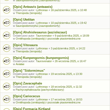
w
Sauropodomorpha (zauropodomorfy)
[Opis] Anteavis (anteawis)
Ostatni post autor:
Lythronax
«
16 października 2025, o 10:48
w
Theropoda (teropody)
[Opis] Utetitan
Ostatni post autor:
Lythronax
«
10 października 2025, o 19:42
w
Sauropodomorpha (zauropodomorfy)
[Opis] Ahshislesaurus (aszislezaur)
Ostatni post autor:
Taurovenator
«
9 października 2025, o 18:09
w
Ornithopoda (ornitopody) i pozostałe ptasiomiedniczne
[Opis] Vitosaura
Ostatni post autor:
Lythronax
«
3 października 2025, o 14:22
w
Theropoda (teropody)
[Opis] Kunpengornis (kunpengornis)
Ostatni post autor:
Taurovenator
«
26 września 2025, o 16:47
w
Avialae
[Opis] "Sidormimus"
Ostatni post autor:
Lythronax
«
19 września 2025, o 13:30
w
Theropoda (teropody)
[Opis] Zavacephale
Ostatni post autor:
Lythronax
«
18 września 2025, o 11:32
w
Pachycephalosauria (pachycefalozaury)
[Opis] Cariocecus
Ostatni post autor:
Lythronax
«
17 września 2025, o 18:53
w
Ornithopoda (ornitopody) i pozostałe ptasiomiedniczne
[Opis] Formacja Kirtland