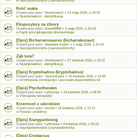
w
Sauropodomorpha (zauropodomorfy)
Kość ssaka
Ostatni post autor:
Dimetrodon2
«
13 maja 2026, o 19:30
w
Skamieniałości - identyfikacja
Ekspozytory na zbiory
Ostatni post autor:
Daniel8888
«
3 maja 2026, o 10:18
w
Kącik początkującego dinozaurologa
[Opis] Bicharracosaurus (bicharrakozaur)
Ostatni post autor:
Stanisław Kopeć
«
1 maja 2026, o 20:34
w
Sauropodomorpha (zauropodomorfy)
Ząb tura?
Ostatni post autor:
Dimetrodon2
«
27 kwietnia 2026, o 18:32
w
Skamieniałości - identyfikacja
[Opis] Kryptohadros (kryptohadros)
Ostatni post autor:
Taurovenator
«
18 kwietnia 2026, o 13:40
w
Ornithopoda (ornitopody) i pozostałe ptasiomiedniczne
[Opis] Ptychotherates
Ostatni post autor:
Lythronax
«
18 kwietnia 2026, o 08:40
w
Theropoda (teropody)
Krzermień z odciskiem
Ostatni post autor:
michal
«
10 kwietnia 2026, o 12:41
w
Pytania i problemy
[Opis] Xiangyunloong
Ostatni post autor:
Lythronax
«
8 kwietnia 2026, o 05:02
w
Sauropodomorpha (zauropodomorfy)
[Opis] Cryptarcus