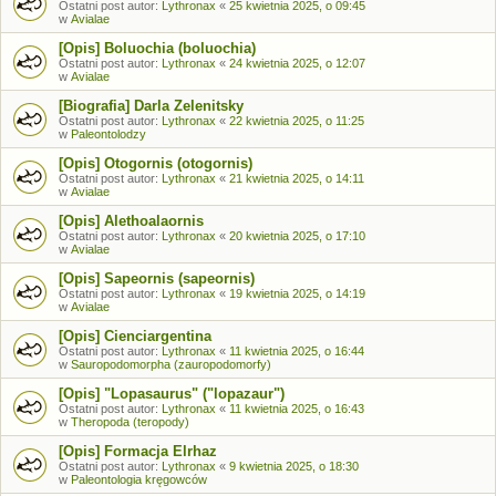
Ostatni post autor:
Lythronax
«
25 kwietnia 2025, o 09:45
w
Avialae
[Opis] Boluochia (boluochia)
Ostatni post autor:
Lythronax
«
24 kwietnia 2025, o 12:07
w
Avialae
[Biografia] Darla Zelenitsky
Ostatni post autor:
Lythronax
«
22 kwietnia 2025, o 11:25
w
Paleontolodzy
[Opis] Otogornis (otogornis)
Ostatni post autor:
Lythronax
«
21 kwietnia 2025, o 14:11
w
Avialae
[Opis] Alethoalaornis
Ostatni post autor:
Lythronax
«
20 kwietnia 2025, o 17:10
w
Avialae
[Opis] Sapeornis (sapeornis)
Ostatni post autor:
Lythronax
«
19 kwietnia 2025, o 14:19
w
Avialae
[Opis] Cienciargentina
Ostatni post autor:
Lythronax
«
11 kwietnia 2025, o 16:44
w
Sauropodomorpha (zauropodomorfy)
[Opis] "Lopasaurus" ("lopazaur")
Ostatni post autor:
Lythronax
«
11 kwietnia 2025, o 16:43
w
Theropoda (teropody)
[Opis] Formacja Elrhaz
Ostatni post autor:
Lythronax
«
9 kwietnia 2025, o 18:30
w
Paleontologia kręgowców