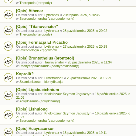
w
Theropoda (teropody)
[Opis] Athenar
Ostatni post autor:
Lythronax
«
2 listopada 2025, o 20:35
w
Sauropodomorpha (zauropodomorfy)
[Opis] "Titanovenator"
Ostatni post autor:
Lythronax
«
28 października 2025, o 20:02
w
Theropoda (teropody)
[Opis] Formacja El Picacho
Ostatni post autor:
Lythronax
«
27 października 2025, o 20:29
w
Paleontologia kręgowców
[Opis] Brontotholus (brontotol)
Ostatni post autor:
Taurovenator
«
26 października 2025, o 11:34
w
Pachycephalosauria (pachycefalozaury)
Koprolit?
Ostatni post autor:
Dimetrodon2
«
25 października 2025, o 16:29
w
Skamieniałości - identyfikacja
[Opis] Ligabueichnium
Ostatni post autor:
Kriolofozaur Szymon Jagusztyn
«
18 października 2025, o
21:05
w
Ankylosauria (ankylozaury)
[Opis] Lishulong
Ostatni post autor:
Kriolofozaur Szymon Jagusztyn
«
16 października 2025, o
21:27
w
Sauropodomorpha (zauropodomorfy)
[Opis] Huayracursor
Ostatni post autor:
Lythronax
«
16 października 2025, o 19:11