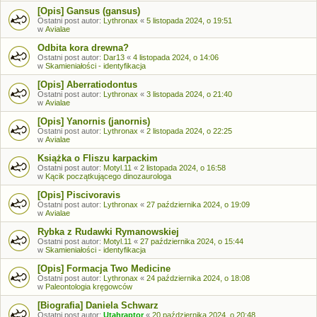
[Opis] Gansus (gansus)
Ostatni post autor:
Lythronax
«
5 listopada 2024, o 19:51
w
Avialae
Odbita kora drewna?
Ostatni post autor:
Dar13
«
4 listopada 2024, o 14:06
w
Skamieniałości - identyfikacja
[Opis] Aberratiodontus
Ostatni post autor:
Lythronax
«
3 listopada 2024, o 21:40
w
Avialae
[Opis] Yanornis (janornis)
Ostatni post autor:
Lythronax
«
2 listopada 2024, o 22:25
w
Avialae
Książka o Fliszu karpackim
Ostatni post autor:
Motyl.11
«
2 listopada 2024, o 16:58
w
Kącik początkującego dinozaurologa
[Opis] Piscivoravis
Ostatni post autor:
Lythronax
«
27 października 2024, o 19:09
w
Avialae
Rybka z Rudawki Rymanowskiej
Ostatni post autor:
Motyl.11
«
27 października 2024, o 15:44
w
Skamieniałości - identyfikacja
[Opis] Formacja Two Medicine
Ostatni post autor:
Lythronax
«
24 października 2024, o 18:08
w
Paleontologia kręgowców
[Biografia] Daniela Schwarz
Ostatni post autor:
Utahraptor
«
20 października 2024, o 20:48