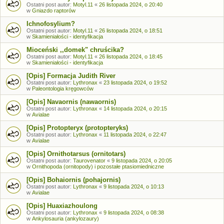
Ostatni post autor:
Motyl.11
«
26 listopada 2024, o 20:40
w
Gniazdo raptorów
Ichnofosylium?
Ostatni post autor:
Motyl.11
«
26 listopada 2024, o 18:51
w
Skamieniałości - identyfikacja
Mioceński ,,domek" chruścika?
Ostatni post autor:
Motyl.11
«
26 listopada 2024, o 18:45
w
Skamieniałości - identyfikacja
[Opis] Formacja Judith River
Ostatni post autor:
Lythronax
«
23 listopada 2024, o 19:52
w
Paleontologia kręgowców
[Opis] Navaornis (nawaornis)
Ostatni post autor:
Lythronax
«
14 listopada 2024, o 20:15
w
Avialae
[Opis] Protopteryx (protopteryks)
Ostatni post autor:
Lythronax
«
11 listopada 2024, o 22:47
w
Avialae
[Opis] Ornithotarsus (ornitotars)
Ostatni post autor:
Taurovenator
«
9 listopada 2024, o 20:05
w
Ornithopoda (ornitopody) i pozostałe ptasiomiedniczne
[Opis] Bohaiornis (pohajornis)
Ostatni post autor:
Lythronax
«
9 listopada 2024, o 10:13
w
Avialae
[Opis] Huaxiazhoulong
Ostatni post autor:
Lythronax
«
9 listopada 2024, o 08:38
w
Ankylosauria (ankylozaury)