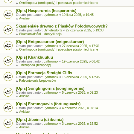
w
Ornithopoda (ornitopody) i pozostałe ptasiomiedniczne
[Opis] Hesperornis (hesperornis)
Ostatni post autor:
Lythronax
«
10 lipca 2025, o 19:45
w
Avialae
Skamieniałe drewno z Piasków Polodowcowych?
Ostatni post autor:
Dimetrodon2
«
27 czerwca 2025, o 19:33
w
Skamieniałości - identyfikacja
[Opis] Enigmacursor (enigmakursor)
Ostatni post autor:
Lythronax
«
27 czerwca 2025, o 17:31
w
Ornithopoda (ornitopody) i pozostałe ptasiomiedniczne
[Opis] Khankhuuluu
Ostatni post autor:
Lythronax
«
19 czerwca 2025, o 06:42
w
Theropoda (teropody)
[Opis] Formacja Straight Cliffs
Ostatni post autor:
Lythronax
«
15 czerwca 2025, o 12:35
w
Paleontologia kręgowców
[Opis] Songlingornis (songlingornis)
Ostatni post autor:
Lythronax
«
5 czerwca 2025, o 09:23
w
Avialae
[Opis] Fortunguavis (fortunguawis)
Ostatni post autor:
Lythronax
«
4 czerwca 2025, o 07:14
w
Avialae
[Opis] Jibeinia (dżibeinia)
Ostatni post autor:
Lythronax
«
3 czerwca 2025, o 15:52
w
Avialae