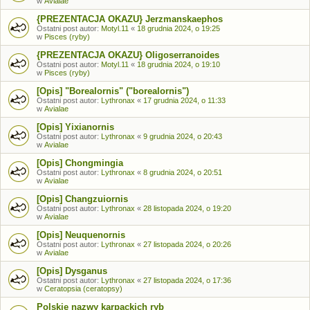
w
Avialae
{PREZENTACJA OKAZU} Jerzmanskaephos
Ostatni post autor:
Motyl.11
«
18 grudnia 2024, o 19:25
w
Pisces (ryby)
{PREZENTACJA OKAZU} Oligoserranoides
Ostatni post autor:
Motyl.11
«
18 grudnia 2024, o 19:10
w
Pisces (ryby)
[Opis] "Borealornis" ("borealornis")
Ostatni post autor:
Lythronax
«
17 grudnia 2024, o 11:33
w
Avialae
[Opis] Yixianornis
Ostatni post autor:
Lythronax
«
9 grudnia 2024, o 20:43
w
Avialae
[Opis] Chongmingia
Ostatni post autor:
Lythronax
«
8 grudnia 2024, o 20:51
w
Avialae
[Opis] Changzuiornis
Ostatni post autor:
Lythronax
«
28 listopada 2024, o 19:20
w
Avialae
[Opis] Neuquenornis
Ostatni post autor:
Lythronax
«
27 listopada 2024, o 20:26
w
Avialae
[Opis] Dysganus
Ostatni post autor:
Lythronax
«
27 listopada 2024, o 17:36
w
Ceratopsia (ceratopsy)
Polskie nazwy karpackich ryb