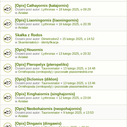
[Opis] Cathayornis (katajornis)
Ostatni post autor:
Lythronax
«
18 lutego 2025, o 09:29
w
Avialae
[Opis] Liaoningornis (liaoningornis)
Ostatni post autor:
Lythronax
«
16 lutego 2025, o 20:39
w
Avialae
Skałka z Rodos
Ostatni post autor:
Dimetrodon2
«
15 lutego 2025, o 14:52
w
Skamieniałości - identyfikacja
[Opis] Houornis
Ostatni post autor:
Lythronax
«
13 lutego 2025, o 20:32
w
Avialae
[Opis] Pteropelyx (pteropeliks)
Ostatni post autor:
Taurovenator
«
13 lutego 2025, o 14:48
w
Ornithopoda (ornitopody) i pozostałe ptasiomiedniczne
[Opis] Diclonius (diklon)
Ostatni post autor:
Taurovenator
«
13 lutego 2025, o 13:46
w
Ornithopoda (ornitopody) i pozostałe ptasiomiedniczne
[Opis] Xinghaiornis (singhajornis)
Ostatni post autor:
Lythronax
«
12 lutego 2025, o 23:04
w
Avialae
[Opis] Neobohaiornis (neopohajornis)
Ostatni post autor:
Taurovenator
«
9 lutego 2025, o 13:53
w
Avialae
[Opis] Dingavis (dingawis)