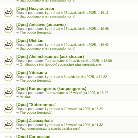
w
Sauropodomorpha (zauropodomorfy)
[Opis] Huayracursor
Ostatni post autor:
Lythronax
«
16 października 2025, o 19:11
w
Sauropodomorpha (zauropodomorfy)
[Opis] Anteavis (anteawis)
Ostatni post autor:
Lythronax
«
16 października 2025, o 10:48
w
Theropoda (teropody)
[Opis] Utetitan
Ostatni post autor:
Lythronax
«
10 października 2025, o 19:42
w
Sauropodomorpha (zauropodomorfy)
[Opis] Ahshislesaurus (aszislezaur)
Ostatni post autor:
Taurovenator
«
9 października 2025, o 18:09
w
Ornithopoda (ornitopody) i pozostałe ptasiomiedniczne
[Opis] Vitosaura
Ostatni post autor:
Lythronax
«
3 października 2025, o 14:22
w
Theropoda (teropody)
[Opis] Kunpengornis (kunpengornis)
Ostatni post autor:
Taurovenator
«
26 września 2025, o 16:47
w
Avialae
[Opis] "Sidormimus"
Ostatni post autor:
Lythronax
«
19 września 2025, o 13:30
w
Theropoda (teropody)
[Opis] Zavacephale
Ostatni post autor:
Lythronax
«
18 września 2025, o 11:32
w
Pachycephalosauria (pachycefalozaury)
[Opis] Cariocecus