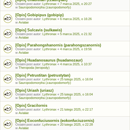
Ostatni post autor:
Lythronax
«
7 marca 2025, o 20:27
w
Sauropodomorpha (zauropodomorfy)
[Opis] Gobipipus (gobipip)
Ostatni post autor:
Lythronax
«
6 marca 2025, o 16:26
w
Avialae
[Opis] Sulcavis (sulkawis)
Ostatni post autor:
Lythronax
«
5 marca 2025, o 21:32
w
Avialae
[Opis] Parahongshanornis (parahongszanornis)
Ostatni post autor:
Lythronax
«
4 marca 2025, o 19:56
w
Avialae
[Opis] Huadanosaurus (huadanozaur)
Ostatni post autor:
Lythronax
«
4 marca 2025, o 10:37
w
Theropoda (teropody)
[Opis] Petrustitan (petrustytan)
Ostatni post autor:
Lythronax
«
25 lutego 2025, o 16:04
w
Sauropodomorpha (zauropodomorfy)
[Opis] Uriash (uriasz)
Ostatni post autor:
Lythronax
«
25 lutego 2025, o 16:04
w
Sauropodomorpha (zauropodomorfy)
[Opis] Gracilornis
Ostatni post autor:
Lythronax
«
21 lutego 2025, o 22:17
w
Avialae
[Opis] Eoconfuciusornis (eokonfuciuzornis)
Ostatni post autor:
Lythronax
«
20 lutego 2025, o 22:28
w
Avialae