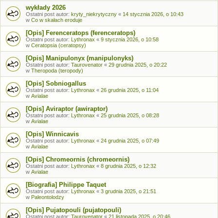
wykłady 2026
Ostatni post autor:
kryty_niekrytyczny
«
14 stycznia 2026, o 10:43
w
Co w skałach eroduje
[Opis] Ferenceratops (ferenceratops)
Ostatni post autor:
Lythronax
«
9 stycznia 2026, o 10:58
w
Ceratopsia (ceratopsy)
[Opis] Manipulonyx (manipulonyks)
Ostatni post autor:
Taurovenator
«
29 grudnia 2025, o 20:22
w
Theropoda (teropody)
[Opis] Sobniogallus
Ostatni post autor:
Lythronax
«
26 grudnia 2025, o 11:04
w
Avialae
[Opis] Aviraptor (awiraptor)
Ostatni post autor:
Lythronax
«
25 grudnia 2025, o 08:28
w
Avialae
[Opis] Winnicavis
Ostatni post autor:
Lythronax
«
24 grudnia 2025, o 07:49
w
Avialae
[Opis] Chromeornis (chromeornis)
Ostatni post autor:
Lythronax
«
8 grudnia 2025, o 12:32
w
Avialae
[Biografia] Philippe Taquet
Ostatni post autor:
Lythronax
«
3 grudnia 2025, o 21:51
w
Paleontolodzy
[Opis] Pujatopouli (pujatopouli)
Ostatni post autor:
Taurovenator
«
21 listopada 2025, o 20:46