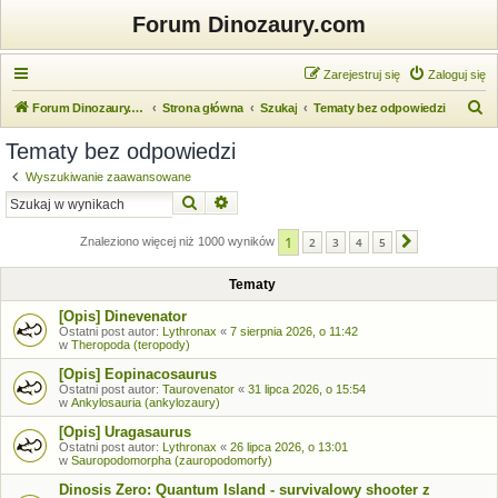
Forum Dinozaury.com
Zarejestruj się
Zaloguj się
S
Forum Dinozaury.com
Strona główna
Szukaj
Tematy bez odpowiedzi
z
Tematy bez odpowiedzi
u
Wyszukiwanie zaawansowane
k
Szukaj
Wyszukiwanie zaawansowane
a
1
j
Znaleziono więcej niż 1000 wyników
2
3
4
5
Następna
Tematy
[Opis] Dinevenator
Ostatni post autor:
Lythronax
«
7 sierpnia 2026, o 11:42
w
Theropoda (teropody)
[Opis] Eopinacosaurus
Ostatni post autor:
Taurovenator
«
31 lipca 2026, o 15:54
w
Ankylosauria (ankylozaury)
[Opis] Uragasaurus
Ostatni post autor:
Lythronax
«
26 lipca 2026, o 13:01
w
Sauropodomorpha (zauropodomorfy)
Dinosis Zero: Quantum Island - survivalowy shooter z