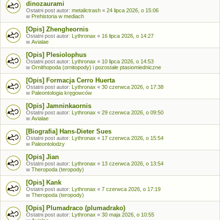
dinozaurami
Ostatni post autor:
metalictrash
«
24 lipca 2026, o 15:06
w
Prehistoria w mediach
[Opis] Zhengheornis
Ostatni post autor:
Lythronax
«
16 lipca 2026, o 14:27
w
Avialae
[Opis] Plesiolophus
Ostatni post autor:
Lythronax
«
10 lipca 2026, o 14:53
w
Ornithopoda (ornitopody) i pozostałe ptasiomiedniczne
[Opis] Formacja Cerro Huerta
Ostatni post autor:
Lythronax
«
30 czerwca 2026, o 17:38
w
Paleontologia kręgowców
[Opis] Jamninkaornis
Ostatni post autor:
Lythronax
«
29 czerwca 2026, o 09:50
w
Avialae
[Biografia] Hans-Dieter Sues
Ostatni post autor:
Lythronax
«
17 czerwca 2026, o 15:54
w
Paleontolodzy
[Opis] Jian
Ostatni post autor:
Lythronax
«
13 czerwca 2026, o 13:54
w
Theropoda (teropody)
[Opis] Kank
Ostatni post autor:
Lythronax
«
7 czerwca 2026, o 17:19
w
Theropoda (teropody)
[Opis] Plumadraco (plumadrako)
Ostatni post autor:
Lythronax
«
30 maja 2026, o 10:55