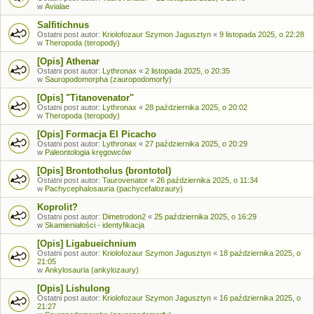
w
Avialae
Salfitichnus
Ostatni post autor:
Kriolofozaur Szymon Jagusztyn
«
9 listopada 2025, o 22:28
w
Theropoda (teropody)
[Opis] Athenar
Ostatni post autor:
Lythronax
«
2 listopada 2025, o 20:35
w
Sauropodomorpha (zauropodomorfy)
[Opis] "Titanovenator"
Ostatni post autor:
Lythronax
«
28 października 2025, o 20:02
w
Theropoda (teropody)
[Opis] Formacja El Picacho
Ostatni post autor:
Lythronax
«
27 października 2025, o 20:29
w
Paleontologia kręgowców
[Opis] Brontotholus (brontotol)
Ostatni post autor:
Taurovenator
«
26 października 2025, o 11:34
w
Pachycephalosauria (pachycefalozaury)
Koprolit?
Ostatni post autor:
Dimetrodon2
«
25 października 2025, o 16:29
w
Skamieniałości - identyfikacja
[Opis] Ligabueichnium
Ostatni post autor:
Kriolofozaur Szymon Jagusztyn
«
18 października 2025, o
21:05
w
Ankylosauria (ankylozaury)
[Opis] Lishulong
Ostatni post autor:
Kriolofozaur Szymon Jagusztyn
«
16 października 2025, o
21:27