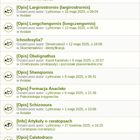
[Opis] Largirostrornis (largirostrornis)
Ostatni post autor:
Lythronax
«
16 maja 2025, o 09:04
w
Avialae
[Opis] Longchengornis (longczengornis)
Ostatni post autor:
Lythronax
«
13 maja 2025, o 09:58
w
Avialae
Ichnofosylia?
Ostatni post autor:
Dimetrodon2
«
12 maja 2025, o 18:08
w
Skamieniałości - identyfikacja
[Opis] Obelignathus
Ostatni post autor:
Kamil Kamiński
«
8 maja 2025, o 20:57
w
Ornithopoda (ornitopody) i pozostałe ptasiomiedniczne
[Opis] Shenqiornis
Ostatni post autor:
Lythronax
«
8 maja 2025, o 06:41
w
Avialae
[Opis] Formacja Anacleto
Ostatni post autor:
Lythronax
«
6 maja 2025, o 21:36
w
Paleontologia kręgowców
[Opis] Schizooura
Ostatni post autor:
Lythronax
«
1 maja 2025, o 10:06
w
Avialae
[Info] Artykuły o ceratopsach
Ostatni post autor:
Lythronax
«
27 kwietnia 2025, o 16:25
w
Ceratopsia (ceratopsy)
[Opis] Caletodraco