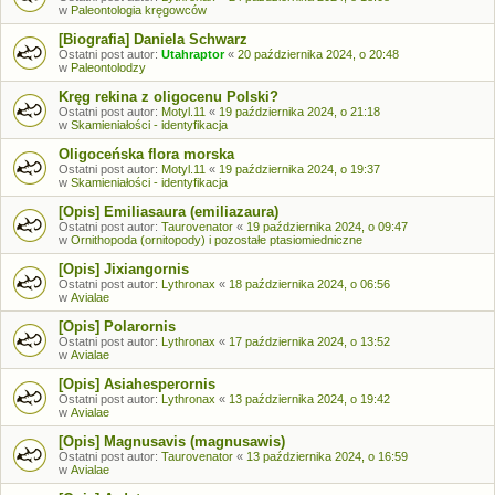
w
Paleontologia kręgowców
[Biografia] Daniela Schwarz
Ostatni post autor:
Utahraptor
«
20 października 2024, o 20:48
w
Paleontolodzy
Kręg rekina z oligocenu Polski?
Ostatni post autor:
Motyl.11
«
19 października 2024, o 21:18
w
Skamieniałości - identyfikacja
Oligoceńska flora morska
Ostatni post autor:
Motyl.11
«
19 października 2024, o 19:37
w
Skamieniałości - identyfikacja
[Opis] Emiliasaura (emiliazaura)
Ostatni post autor:
Taurovenator
«
19 października 2024, o 09:47
w
Ornithopoda (ornitopody) i pozostałe ptasiomiedniczne
[Opis] Jixiangornis
Ostatni post autor:
Lythronax
«
18 października 2024, o 06:56
w
Avialae
[Opis] Polarornis
Ostatni post autor:
Lythronax
«
17 października 2024, o 13:52
w
Avialae
[Opis] Asiahesperornis
Ostatni post autor:
Lythronax
«
13 października 2024, o 19:42
w
Avialae
[Opis] Magnusavis (magnusawis)
Ostatni post autor:
Taurovenator
«
13 października 2024, o 16:59
w
Avialae