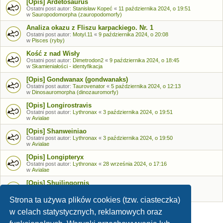
[Opis] Ardetosaurus
Ostatni post autor:
Stanisław Kopeć
«
11 października 2024, o 19:51
w
Sauropodomorpha (zauropodomorfy)
Analiza okazu z Fliszu karpackiego. Nr. 1
Ostatni post autor:
Motyl.11
«
9 października 2024, o 20:08
w
Pisces (ryby)
Kość z nad Wisły
Ostatni post autor:
Dimetrodon2
«
9 października 2024, o 18:45
w
Skamieniałości - identyfikacja
[Opis] Gondwanax (gondwanaks)
Ostatni post autor:
Taurovenator
«
5 października 2024, o 12:13
w
Dinosauromorpha (dinozauromorfy)
[Opis] Longirostravis
Ostatni post autor:
Lythronax
«
3 października 2024, o 19:51
w
Avialae
[Opis] Shanweiniao
Ostatni post autor:
Lythronax
«
3 października 2024, o 19:50
w
Avialae
[Opis] Longipteryx
Ostatni post autor:
Lythronax
«
28 września 2024, o 17:16
w
Avialae
[Opis] Shuilingornis
Ostatni post autor:
Lythronax
«
26 września 2024, o 17:53
w
Avialae
Strona ta używa plików cookies (tzw. ciasteczka)
w celach statystycznych, reklamowych oraz