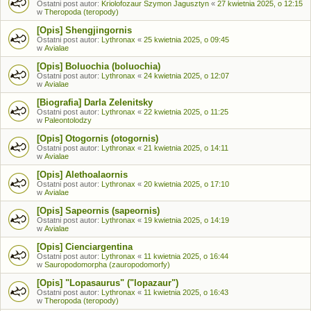
Ostatni post autor:
Kriolofozaur Szymon Jagusztyn
«
27 kwietnia 2025, o 12:15
w
Theropoda (teropody)
[Opis] Shengjingornis
Ostatni post autor:
Lythronax
«
25 kwietnia 2025, o 09:45
w
Avialae
[Opis] Boluochia (boluochia)
Ostatni post autor:
Lythronax
«
24 kwietnia 2025, o 12:07
w
Avialae
[Biografia] Darla Zelenitsky
Ostatni post autor:
Lythronax
«
22 kwietnia 2025, o 11:25
w
Paleontolodzy
[Opis] Otogornis (otogornis)
Ostatni post autor:
Lythronax
«
21 kwietnia 2025, o 14:11
w
Avialae
[Opis] Alethoalaornis
Ostatni post autor:
Lythronax
«
20 kwietnia 2025, o 17:10
w
Avialae
[Opis] Sapeornis (sapeornis)
Ostatni post autor:
Lythronax
«
19 kwietnia 2025, o 14:19
w
Avialae
[Opis] Cienciargentina
Ostatni post autor:
Lythronax
«
11 kwietnia 2025, o 16:44
w
Sauropodomorpha (zauropodomorfy)
[Opis] "Lopasaurus" ("lopazaur")
Ostatni post autor:
Lythronax
«
11 kwietnia 2025, o 16:43
w
Theropoda (teropody)