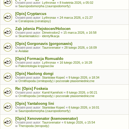
Ostatni post autor:
Lythronax
«
8 kwietnia 2026, o 05:02
w
Sauropodomorpha (zauropodomorfy)
[Opis] Cryptarcus
Ostatni post autor:
Lythronax
«
24 marca 2026, o 21:27
w
Ceratopsia (ceratopsy)
Ząb jelenia Plejstocen/Holocen
Ostatni post autor:
Dimetrodon2
«
15 marca 2026, o 16:58
w
Skamieniałości - identyfikacja
[Opis] Gorgonavis (gorgonawis)
Ostatni post autor:
Taurovenator
«
28 lutego 2026, o 16:09
w
Avialae
[Opis] Formacja Romualdo
Ostatni post autor:
Lythronax
«
16 lutego 2026, o 16:28
w
Paleontologia kręgowców
[Opis] Haolong dongi
Ostatni post autor:
Stanisław Kopeć
«
9 lutego 2026, o 18:34
w
Ornithopoda (ornitopody) i pozostałe ptasiomiedniczne
Re: [Opis] Foskeia
Ostatni post autor:
Kamil Kamiński
«
8 lutego 2026, o 00:21
w
Ornithopoda (ornitopody) i pozostałe ptasiomiedniczne
[Opis] Yantaloong lini
Ostatni post autor:
Stanisław Kopeć
«
6 lutego 2026, o 16:01
w
Sauropodomorpha (zauropodomorfy)
[Opis] Xenovenator (ksenowenator)
Ostatni post autor:
Taurovenator
«
6 lutego 2026, o 15:54
w
Theropoda (teropody)