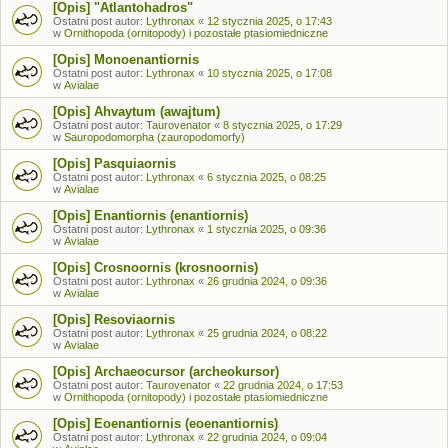
[Opis] "Atlantohadros"
Ostatni post autor:
Lythronax
«
12 stycznia 2025, o 17:43
w
Ornithopoda (ornitopody) i pozostałe ptasiomiedniczne
[Opis] Monoenantiornis
Ostatni post autor:
Lythronax
«
10 stycznia 2025, o 17:08
w
Avialae
[Opis] Ahvaytum (awajtum)
Ostatni post autor:
Taurovenator
«
8 stycznia 2025, o 17:29
w
Sauropodomorpha (zauropodomorfy)
[Opis] Pasquiaornis
Ostatni post autor:
Lythronax
«
6 stycznia 2025, o 08:25
w
Avialae
[Opis] Enantiornis (enantiornis)
Ostatni post autor:
Lythronax
«
1 stycznia 2025, o 09:36
w
Avialae
[Opis] Crosnoornis (krosnoornis)
Ostatni post autor:
Lythronax
«
26 grudnia 2024, o 09:36
w
Avialae
[Opis] Resoviaornis
Ostatni post autor:
Lythronax
«
25 grudnia 2024, o 08:22
w
Avialae
[Opis] Archaeocursor (archeokursor)
Ostatni post autor:
Taurovenator
«
22 grudnia 2024, o 17:53
w
Ornithopoda (ornitopody) i pozostałe ptasiomiedniczne
[Opis] Eoenantiornis (eoenantiornis)
Ostatni post autor:
Lythronax
«
22 grudnia 2024, o 09:04