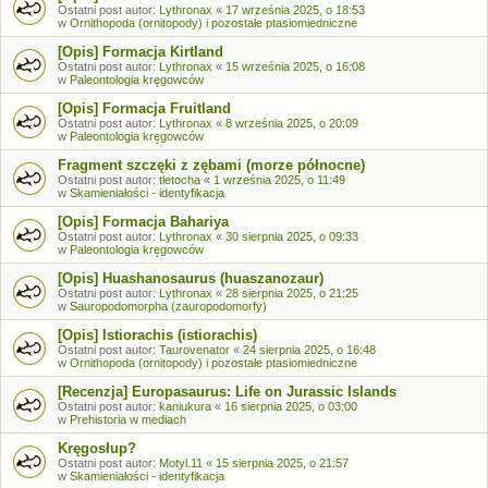
Ostatni post autor:
Lythronax
«
17 września 2025, o 18:53
w
Ornithopoda (ornitopody) i pozostałe ptasiomiedniczne
[Opis] Formacja Kirtland
Ostatni post autor:
Lythronax
«
15 września 2025, o 16:08
w
Paleontologia kręgowców
[Opis] Formacja Fruitland
Ostatni post autor:
Lythronax
«
8 września 2025, o 20:09
w
Paleontologia kręgowców
Fragment szczęki z zębami (morze północne)
Ostatni post autor:
tletocha
«
1 września 2025, o 11:49
w
Skamieniałości - identyfikacja
[Opis] Formacja Bahariya
Ostatni post autor:
Lythronax
«
30 sierpnia 2025, o 09:33
w
Paleontologia kręgowców
[Opis] Huashanosaurus (huaszanozaur)
Ostatni post autor:
Lythronax
«
28 sierpnia 2025, o 21:25
w
Sauropodomorpha (zauropodomorfy)
[Opis] Istiorachis (istiorachis)
Ostatni post autor:
Taurovenator
«
24 sierpnia 2025, o 16:48
w
Ornithopoda (ornitopody) i pozostałe ptasiomiedniczne
[Recenzja] Europasaurus: Life on Jurassic Islands
Ostatni post autor:
kaniukura
«
16 sierpnia 2025, o 03:00
w
Prehistoria w mediach
Kręgosłup?
Ostatni post autor:
Motyl.11
«
15 sierpnia 2025, o 21:57
w
Skamieniałości - identyfikacja