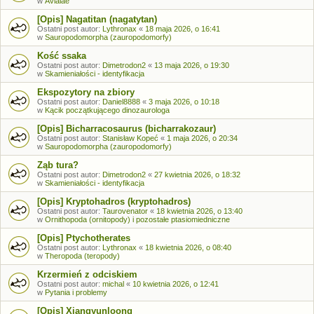
w
Avialae
[Opis] Nagatitan (nagatytan)
Ostatni post autor:
Lythronax
«
18 maja 2026, o 16:41
w
Sauropodomorpha (zauropodomorfy)
Kość ssaka
Ostatni post autor:
Dimetrodon2
«
13 maja 2026, o 19:30
w
Skamieniałości - identyfikacja
Ekspozytory na zbiory
Ostatni post autor:
Daniel8888
«
3 maja 2026, o 10:18
w
Kącik początkującego dinozaurologa
[Opis] Bicharracosaurus (bicharrakozaur)
Ostatni post autor:
Stanisław Kopeć
«
1 maja 2026, o 20:34
w
Sauropodomorpha (zauropodomorfy)
Ząb tura?
Ostatni post autor:
Dimetrodon2
«
27 kwietnia 2026, o 18:32
w
Skamieniałości - identyfikacja
[Opis] Kryptohadros (kryptohadros)
Ostatni post autor:
Taurovenator
«
18 kwietnia 2026, o 13:40
w
Ornithopoda (ornitopody) i pozostałe ptasiomiedniczne
[Opis] Ptychotherates
Ostatni post autor:
Lythronax
«
18 kwietnia 2026, o 08:40
w
Theropoda (teropody)
Krzermień z odciskiem
Ostatni post autor:
michal
«
10 kwietnia 2026, o 12:41
w
Pytania i problemy
[Opis] Xiangyunloong