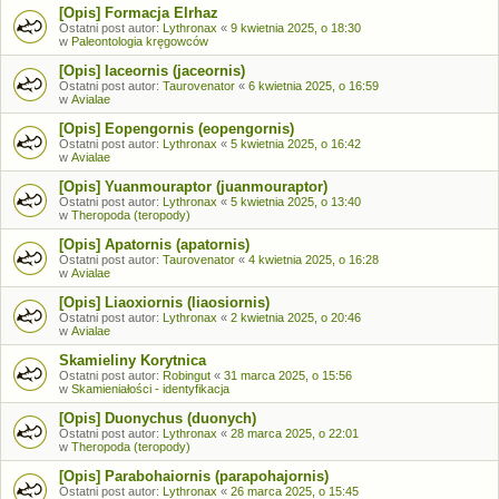
[Opis] Formacja Elrhaz
Ostatni post autor:
Lythronax
«
9 kwietnia 2025, o 18:30
w
Paleontologia kręgowców
[Opis] Iaceornis (jaceornis)
Ostatni post autor:
Taurovenator
«
6 kwietnia 2025, o 16:59
w
Avialae
[Opis] Eopengornis (eopengornis)
Ostatni post autor:
Lythronax
«
5 kwietnia 2025, o 16:42
w
Avialae
[Opis] Yuanmouraptor (juanmouraptor)
Ostatni post autor:
Lythronax
«
5 kwietnia 2025, o 13:40
w
Theropoda (teropody)
[Opis] Apatornis (apatornis)
Ostatni post autor:
Taurovenator
«
4 kwietnia 2025, o 16:28
w
Avialae
[Opis] Liaoxiornis (liaosiornis)
Ostatni post autor:
Lythronax
«
2 kwietnia 2025, o 20:46
w
Avialae
Skamieliny Korytnica
Ostatni post autor:
Robingut
«
31 marca 2025, o 15:56
w
Skamieniałości - identyfikacja
[Opis] Duonychus (duonych)
Ostatni post autor:
Lythronax
«
28 marca 2025, o 22:01
w
Theropoda (teropody)
[Opis] Parabohaiornis (parapohajornis)
Ostatni post autor:
Lythronax
«
26 marca 2025, o 15:45