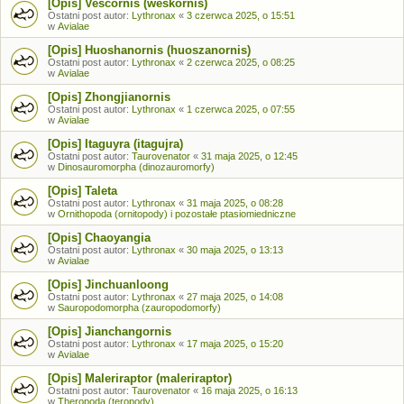
[Opis] Vescornis (weskornis)
Ostatni post autor:
Lythronax
«
3 czerwca 2025, o 15:51
w
Avialae
[Opis] Huoshanornis (huoszanornis)
Ostatni post autor:
Lythronax
«
2 czerwca 2025, o 08:25
w
Avialae
[Opis] Zhongjianornis
Ostatni post autor:
Lythronax
«
1 czerwca 2025, o 07:55
w
Avialae
[Opis] Itaguyra (itagujra)
Ostatni post autor:
Taurovenator
«
31 maja 2025, o 12:45
w
Dinosauromorpha (dinozauromorfy)
[Opis] Taleta
Ostatni post autor:
Lythronax
«
31 maja 2025, o 08:28
w
Ornithopoda (ornitopody) i pozostałe ptasiomiedniczne
[Opis] Chaoyangia
Ostatni post autor:
Lythronax
«
30 maja 2025, o 13:13
w
Avialae
[Opis] Jinchuanloong
Ostatni post autor:
Lythronax
«
27 maja 2025, o 14:08
w
Sauropodomorpha (zauropodomorfy)
[Opis] Jianchangornis
Ostatni post autor:
Lythronax
«
17 maja 2025, o 15:20
w
Avialae
[Opis] Maleriraptor (maleriraptor)
Ostatni post autor:
Taurovenator
«
16 maja 2025, o 16:13
w
Theropoda (teropody)