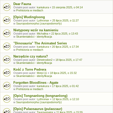
Dear Fauna
Ostatni post autor:
kaniukura
«
15 sierpnia 2025, o 04:14
w
Prehistoria w mediach
[Opis] Wudingloong
Ostatni post autor:
Lythronax
«
25 lipca 2025, o 11:27
w
Sauropodomorpha (zauropodomorfy)
Nietypowy wzór na kamieniu
Ostatni post autor:
Michalina
«
22 lipca 2025, o 13:43
w
Skamieniałości - identyfikacja
"Dinosauria" The Animated Series
Ostatni post autor:
kaniukura
«
20 lipca 2025, o 17:34
w
Prehistoria w mediach
Narzędzie czy natura?
Ostatni post autor:
Dimetrodon2
«
18 lipca 2025, o 17:47
w
Skamieniałości - identyfikacja
Kość z Torre Pedrera
Ostatni post autor:
Motyl.11
«
18 lipca 2025, o 15:32
w
Skamieniałości - identyfikacja
Forgotten Bloodlines - Agate
Ostatni post autor:
kaniukura
«
17 lipca 2025, o 01:42
w
Prehistoria w mediach
[Opis] Tongnanlong (tongnanlong)
Ostatni post autor:
Lythronax
«
12 lipca 2025, o 12:10
w
Sauropodomorpha (zauropodomorfy)
[Opis] Pulaosaurus (pulaozaur)
Ostatni post autor:
Taurovenator
«
11 lipca 2025, o 15:55