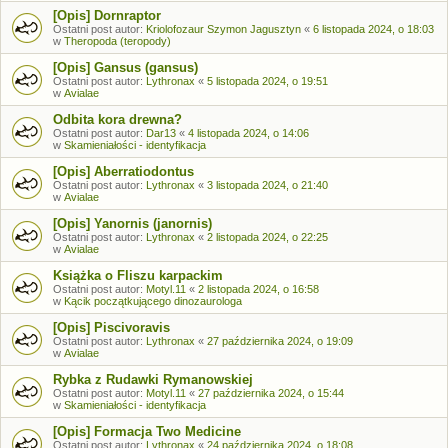
[Opis] Dornraptor
Ostatni post autor:
Kriolofozaur Szymon Jagusztyn
«
6 listopada 2024, o 18:03
w
Theropoda (teropody)
[Opis] Gansus (gansus)
Ostatni post autor:
Lythronax
«
5 listopada 2024, o 19:51
w
Avialae
Odbita kora drewna?
Ostatni post autor:
Dar13
«
4 listopada 2024, o 14:06
w
Skamieniałości - identyfikacja
[Opis] Aberratiodontus
Ostatni post autor:
Lythronax
«
3 listopada 2024, o 21:40
w
Avialae
[Opis] Yanornis (janornis)
Ostatni post autor:
Lythronax
«
2 listopada 2024, o 22:25
w
Avialae
Książka o Fliszu karpackim
Ostatni post autor:
Motyl.11
«
2 listopada 2024, o 16:58
w
Kącik początkującego dinozaurologa
[Opis] Piscivoravis
Ostatni post autor:
Lythronax
«
27 października 2024, o 19:09
w
Avialae
Rybka z Rudawki Rymanowskiej
Ostatni post autor:
Motyl.11
«
27 października 2024, o 15:44
w
Skamieniałości - identyfikacja
[Opis] Formacja Two Medicine
Ostatni post autor:
Lythronax
«
24 października 2024, o 18:08