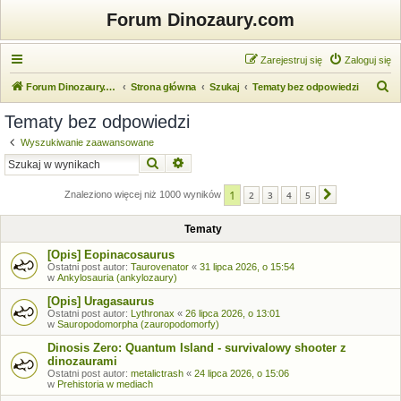
Forum Dinozaury.com
Zarejestruj się
Zaloguj się
S
Forum Dinozaury.com
Strona główna
Szukaj
Tematy bez odpowiedzi
z
Tematy bez odpowiedzi
u
Wyszukiwanie zaawansowane
k
Szukaj
Wyszukiwanie zaawansowane
a
1
j
Znaleziono więcej niż 1000 wyników
2
3
4
5
Następna
Tematy
[Opis] Eopinacosaurus
Ostatni post autor:
Taurovenator
«
31 lipca 2026, o 15:54
w
Ankylosauria (ankylozaury)
[Opis] Uragasaurus
Ostatni post autor:
Lythronax
«
26 lipca 2026, o 13:01
w
Sauropodomorpha (zauropodomorfy)
Dinosis Zero: Quantum Island - survivalowy shooter z
dinozaurami
Ostatni post autor:
metalictrash
«
24 lipca 2026, o 15:06
w
Prehistoria w mediach