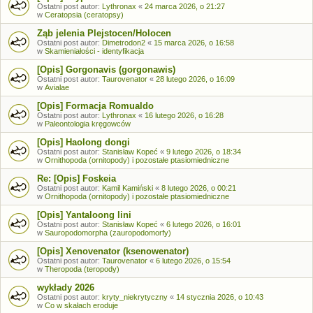
Ostatni post autor:
Lythronax
«
24 marca 2026, o 21:27
w
Ceratopsia (ceratopsy)
Ząb jelenia Plejstocen/Holocen
Ostatni post autor:
Dimetrodon2
«
15 marca 2026, o 16:58
w
Skamieniałości - identyfikacja
[Opis] Gorgonavis (gorgonawis)
Ostatni post autor:
Taurovenator
«
28 lutego 2026, o 16:09
w
Avialae
[Opis] Formacja Romualdo
Ostatni post autor:
Lythronax
«
16 lutego 2026, o 16:28
w
Paleontologia kręgowców
[Opis] Haolong dongi
Ostatni post autor:
Stanisław Kopeć
«
9 lutego 2026, o 18:34
w
Ornithopoda (ornitopody) i pozostałe ptasiomiedniczne
Re: [Opis] Foskeia
Ostatni post autor:
Kamil Kamiński
«
8 lutego 2026, o 00:21
w
Ornithopoda (ornitopody) i pozostałe ptasiomiedniczne
[Opis] Yantaloong lini
Ostatni post autor:
Stanisław Kopeć
«
6 lutego 2026, o 16:01
w
Sauropodomorpha (zauropodomorfy)
[Opis] Xenovenator (ksenowenator)
Ostatni post autor:
Taurovenator
«
6 lutego 2026, o 15:54
w
Theropoda (teropody)
wykłady 2026
Ostatni post autor:
kryty_niekrytyczny
«
14 stycznia 2026, o 10:43
w
Co w skałach eroduje