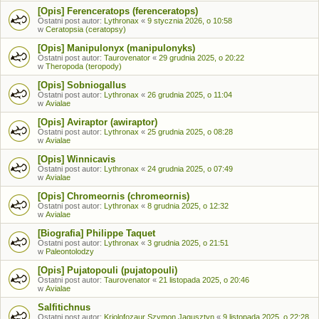
[Opis] Ferenceratops (ferenceratops)
Ostatni post autor:
Lythronax
«
9 stycznia 2026, o 10:58
w
Ceratopsia (ceratopsy)
[Opis] Manipulonyx (manipulonyks)
Ostatni post autor:
Taurovenator
«
29 grudnia 2025, o 20:22
w
Theropoda (teropody)
[Opis] Sobniogallus
Ostatni post autor:
Lythronax
«
26 grudnia 2025, o 11:04
w
Avialae
[Opis] Aviraptor (awiraptor)
Ostatni post autor:
Lythronax
«
25 grudnia 2025, o 08:28
w
Avialae
[Opis] Winnicavis
Ostatni post autor:
Lythronax
«
24 grudnia 2025, o 07:49
w
Avialae
[Opis] Chromeornis (chromeornis)
Ostatni post autor:
Lythronax
«
8 grudnia 2025, o 12:32
w
Avialae
[Biografia] Philippe Taquet
Ostatni post autor:
Lythronax
«
3 grudnia 2025, o 21:51
w
Paleontolodzy
[Opis] Pujatopouli (pujatopouli)
Ostatni post autor:
Taurovenator
«
21 listopada 2025, o 20:46
w
Avialae
Salfitichnus
Ostatni post autor:
Kriolofozaur Szymon Jagusztyn
«
9 listopada 2025, o 22:28