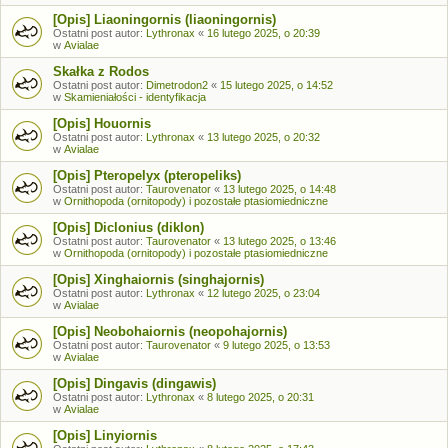
[Opis] Liaoningornis (liaoningornis)
Ostatni post autor:
Lythronax
«
16 lutego 2025, o 20:39
w
Avialae
Skałka z Rodos
Ostatni post autor:
Dimetrodon2
«
15 lutego 2025, o 14:52
w
Skamieniałości - identyfikacja
[Opis] Houornis
Ostatni post autor:
Lythronax
«
13 lutego 2025, o 20:32
w
Avialae
[Opis] Pteropelyx (pteropeliks)
Ostatni post autor:
Taurovenator
«
13 lutego 2025, o 14:48
w
Ornithopoda (ornitopody) i pozostałe ptasiomiedniczne
[Opis] Diclonius (diklon)
Ostatni post autor:
Taurovenator
«
13 lutego 2025, o 13:46
w
Ornithopoda (ornitopody) i pozostałe ptasiomiedniczne
[Opis] Xinghaiornis (singhajornis)
Ostatni post autor:
Lythronax
«
12 lutego 2025, o 23:04
w
Avialae
[Opis] Neobohaiornis (neopohajornis)
Ostatni post autor:
Taurovenator
«
9 lutego 2025, o 13:53
w
Avialae
[Opis] Dingavis (dingawis)
Ostatni post autor:
Lythronax
«
8 lutego 2025, o 20:31
w
Avialae
[Opis] Linyiornis