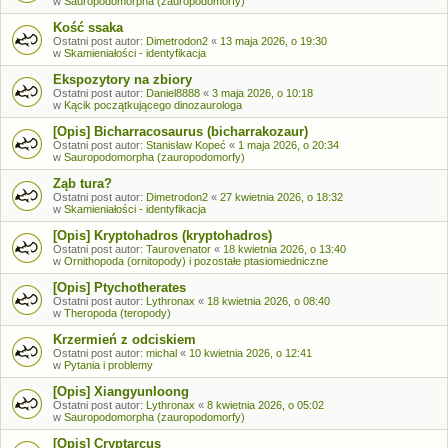
w
Sauropodomorpha (zauropodomorfy)
Kość ssaka
Ostatni post autor:
Dimetrodon2
«
13 maja 2026, o 19:30
w
Skamieniałości - identyfikacja
Ekspozytory na zbiory
Ostatni post autor:
Daniel8888
«
3 maja 2026, o 10:18
w
Kącik początkującego dinozaurologa
[Opis] Bicharracosaurus (bicharrakozaur)
Ostatni post autor:
Stanisław Kopeć
«
1 maja 2026, o 20:34
w
Sauropodomorpha (zauropodomorfy)
Ząb tura?
Ostatni post autor:
Dimetrodon2
«
27 kwietnia 2026, o 18:32
w
Skamieniałości - identyfikacja
[Opis] Kryptohadros (kryptohadros)
Ostatni post autor:
Taurovenator
«
18 kwietnia 2026, o 13:40
w
Ornithopoda (ornitopody) i pozostałe ptasiomiedniczne
[Opis] Ptychotherates
Ostatni post autor:
Lythronax
«
18 kwietnia 2026, o 08:40
w
Theropoda (teropody)
Krzermień z odciskiem
Ostatni post autor:
michal
«
10 kwietnia 2026, o 12:41
w
Pytania i problemy
[Opis] Xiangyunloong
Ostatni post autor:
Lythronax
«
8 kwietnia 2026, o 05:02
w
Sauropodomorpha (zauropodomorfy)
[Opis] Cryptarcus