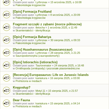
Ostatni post autor:
Lythronax
«
15 września 2025, o 16:08
w
Paleontologia kręgowców
[Opis] Formacja Fruitland
Ostatni post autor:
Lythronax
«
8 września 2025, o 20:09
w
Paleontologia kręgowców
Fragment szczęki z zębami (morze północne)
Ostatni post autor:
tletocha
«
1 września 2025, o 11:49
w
Skamieniałości - identyfikacja
[Opis] Formacja Bahariya
Ostatni post autor:
Lythronax
«
30 sierpnia 2025, o 09:33
w
Paleontologia kręgowców
[Opis] Huashanosaurus (huaszanozaur)
Ostatni post autor:
Lythronax
«
28 sierpnia 2025, o 21:25
w
Sauropodomorpha (zauropodomorfy)
[Opis] Istiorachis (istiorachis)
Ostatni post autor:
Taurovenator
«
24 sierpnia 2025, o 16:48
w
Ornithopoda (ornitopody) i pozostałe ptasiomiedniczne
[Recenzja] Europasaurus: Life on Jurassic Islands
Ostatni post autor:
kaniukura
«
16 sierpnia 2025, o 03:00
w
Prehistoria w mediach
Kręgosłup?
Ostatni post autor:
Motyl.11
«
15 sierpnia 2025, o 21:57
w
Skamieniałości - identyfikacja
Dear Fauna
Ostatni post autor:
kaniukura
«
15 sierpnia 2025, o 04:14
w
Prehistoria w mediach