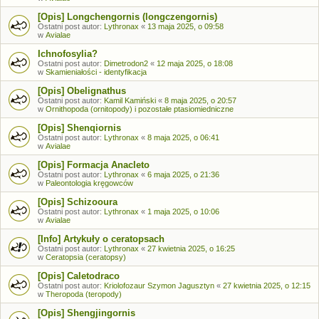
[Opis] Longchengornis (longczengornis)
Ostatni post autor:
Lythronax
«
13 maja 2025, o 09:58
w
Avialae
Ichnofosylia?
Ostatni post autor:
Dimetrodon2
«
12 maja 2025, o 18:08
w
Skamieniałości - identyfikacja
[Opis] Obelignathus
Ostatni post autor:
Kamil Kamiński
«
8 maja 2025, o 20:57
w
Ornithopoda (ornitopody) i pozostałe ptasiomiedniczne
[Opis] Shenqiornis
Ostatni post autor:
Lythronax
«
8 maja 2025, o 06:41
w
Avialae
[Opis] Formacja Anacleto
Ostatni post autor:
Lythronax
«
6 maja 2025, o 21:36
w
Paleontologia kręgowców
[Opis] Schizooura
Ostatni post autor:
Lythronax
«
1 maja 2025, o 10:06
w
Avialae
[Info] Artykuły o ceratopsach
Ostatni post autor:
Lythronax
«
27 kwietnia 2025, o 16:25
w
Ceratopsia (ceratopsy)
[Opis] Caletodraco
Ostatni post autor:
Kriolofozaur Szymon Jagusztyn
«
27 kwietnia 2025, o 12:15
w
Theropoda (teropody)
[Opis] Shengjingornis