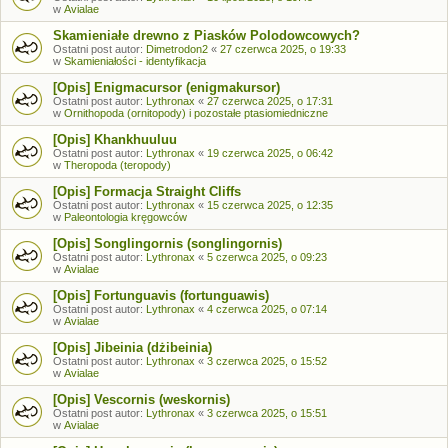
w
Avialae
Skamieniałe drewno z Piasków Polodowcowych?
Ostatni post autor:
Dimetrodon2
«
27 czerwca 2025, o 19:33
w
Skamieniałości - identyfikacja
[Opis] Enigmacursor (enigmakursor)
Ostatni post autor:
Lythronax
«
27 czerwca 2025, o 17:31
w
Ornithopoda (ornitopody) i pozostałe ptasiomiedniczne
[Opis] Khankhuuluu
Ostatni post autor:
Lythronax
«
19 czerwca 2025, o 06:42
w
Theropoda (teropody)
[Opis] Formacja Straight Cliffs
Ostatni post autor:
Lythronax
«
15 czerwca 2025, o 12:35
w
Paleontologia kręgowców
[Opis] Songlingornis (songlingornis)
Ostatni post autor:
Lythronax
«
5 czerwca 2025, o 09:23
w
Avialae
[Opis] Fortunguavis (fortunguawis)
Ostatni post autor:
Lythronax
«
4 czerwca 2025, o 07:14
w
Avialae
[Opis] Jibeinia (dżibeinia)
Ostatni post autor:
Lythronax
«
3 czerwca 2025, o 15:52
w
Avialae
[Opis] Vescornis (weskornis)
Ostatni post autor:
Lythronax
«
3 czerwca 2025, o 15:51
w
Avialae