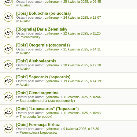
Ostatni post autor:
Lythronax
«
25 kwietnia 2025, o 09:45
w
Avialae
[Opis] Boluochia (boluochia)
Ostatni post autor:
Lythronax
«
24 kwietnia 2025, o 12:07
w
Avialae
[Biografia] Darla Zelenitsky
Ostatni post autor:
Lythronax
«
22 kwietnia 2025, o 11:25
w
Paleontolodzy
[Opis] Otogornis (otogornis)
Ostatni post autor:
Lythronax
«
21 kwietnia 2025, o 14:11
w
Avialae
[Opis] Alethoalaornis
Ostatni post autor:
Lythronax
«
20 kwietnia 2025, o 17:10
w
Avialae
[Opis] Sapeornis (sapeornis)
Ostatni post autor:
Lythronax
«
19 kwietnia 2025, o 14:19
w
Avialae
[Opis] Cienciargentina
Ostatni post autor:
Lythronax
«
11 kwietnia 2025, o 16:44
w
Sauropodomorpha (zauropodomorfy)
[Opis] "Lopasaurus" ("lopazaur")
Ostatni post autor:
Lythronax
«
11 kwietnia 2025, o 16:43
w
Theropoda (teropody)
[Opis] Formacja Elrhaz
Ostatni post autor:
Lythronax
«
9 kwietnia 2025, o 18:30
w
Paleontologia kręgowców