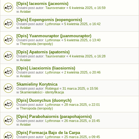
[Opis] Iaceornis (jaceornis)
Ostatni post autor:
Taurovenator
«
6 kwietnia 2025, o 16:59
w
Avialae
[Opis] Eopengornis (eopengornis)
Ostatni post autor:
Lythronax
«
5 kwietnia 2025, o 16:42
w
Avialae
[Opis] Yuanmouraptor (juanmouraptor)
Ostatni post autor:
Lythronax
«
5 kwietnia 2025, o 13:40
w
Theropoda (teropody)
[Opis] Apatornis (apatornis)
Ostatni post autor:
Taurovenator
«
4 kwietnia 2025, o 16:28
w
Avialae
[Opis] Liaoxiornis (liaosiornis)
Ostatni post autor:
Lythronax
«
2 kwietnia 2025, o 20:46
w
Avialae
Skamieliny Korytnica
Ostatni post autor:
Robingut
«
31 marca 2025, o 15:56
w
Skamieniałości - identyfikacja
[Opis] Duonychus (duonych)
Ostatni post autor:
Lythronax
«
28 marca 2025, o 22:01
w
Theropoda (teropody)
[Opis] Parabohaiornis (parapohajornis)
Ostatni post autor:
Lythronax
«
26 marca 2025, o 15:45
w
Avialae
[Opis] Formacja Bajo de la Carpa
Ostatni post autor:
Lythronax
«
25 marca 2025, o 09:45