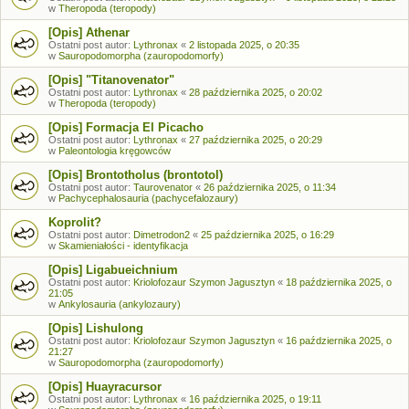
w
Theropoda (teropody)
[Opis] Athenar
Ostatni post autor:
Lythronax
«
2 listopada 2025, o 20:35
w
Sauropodomorpha (zauropodomorfy)
[Opis] "Titanovenator"
Ostatni post autor:
Lythronax
«
28 października 2025, o 20:02
w
Theropoda (teropody)
[Opis] Formacja El Picacho
Ostatni post autor:
Lythronax
«
27 października 2025, o 20:29
w
Paleontologia kręgowców
[Opis] Brontotholus (brontotol)
Ostatni post autor:
Taurovenator
«
26 października 2025, o 11:34
w
Pachycephalosauria (pachycefalozaury)
Koprolit?
Ostatni post autor:
Dimetrodon2
«
25 października 2025, o 16:29
w
Skamieniałości - identyfikacja
[Opis] Ligabueichnium
Ostatni post autor:
Kriolofozaur Szymon Jagusztyn
«
18 października 2025, o
21:05
w
Ankylosauria (ankylozaury)
[Opis] Lishulong
Ostatni post autor:
Kriolofozaur Szymon Jagusztyn
«
16 października 2025, o
21:27
w
Sauropodomorpha (zauropodomorfy)
[Opis] Huayracursor
Ostatni post autor:
Lythronax
«
16 października 2025, o 19:11