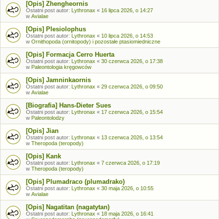
[Opis] Zhengheornis
Ostatni post autor:
Lythronax
«
16 lipca 2026, o 14:27
w
Avialae
[Opis] Plesiolophus
Ostatni post autor:
Lythronax
«
10 lipca 2026, o 14:53
w
Ornithopoda (ornitopody) i pozostałe ptasiomiedniczne
[Opis] Formacja Cerro Huerta
Ostatni post autor:
Lythronax
«
30 czerwca 2026, o 17:38
w
Paleontologia kręgowców
[Opis] Jamninkaornis
Ostatni post autor:
Lythronax
«
29 czerwca 2026, o 09:50
w
Avialae
[Biografia] Hans-Dieter Sues
Ostatni post autor:
Lythronax
«
17 czerwca 2026, o 15:54
w
Paleontolodzy
[Opis] Jian
Ostatni post autor:
Lythronax
«
13 czerwca 2026, o 13:54
w
Theropoda (teropody)
[Opis] Kank
Ostatni post autor:
Lythronax
«
7 czerwca 2026, o 17:19
w
Theropoda (teropody)
[Opis] Plumadraco (plumadrako)
Ostatni post autor:
Lythronax
«
30 maja 2026, o 10:55
w
Avialae
[Opis] Nagatitan (nagatytan)
Ostatni post autor:
Lythronax
«
18 maja 2026, o 16:41