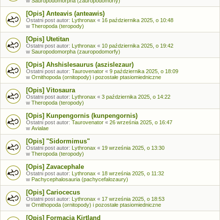
w
Sauropodomorpha (zauropodomorfy)
[Opis] Anteavis (anteawis)
Ostatni post autor:
Lythronax
«
16 października 2025, o 10:48
w
Theropoda (teropody)
[Opis] Utetitan
Ostatni post autor:
Lythronax
«
10 października 2025, o 19:42
w
Sauropodomorpha (zauropodomorfy)
[Opis] Ahshislesaurus (aszislezaur)
Ostatni post autor:
Taurovenator
«
9 października 2025, o 18:09
w
Ornithopoda (ornitopody) i pozostałe ptasiomiedniczne
[Opis] Vitosaura
Ostatni post autor:
Lythronax
«
3 października 2025, o 14:22
w
Theropoda (teropody)
[Opis] Kunpengornis (kunpengornis)
Ostatni post autor:
Taurovenator
«
26 września 2025, o 16:47
w
Avialae
[Opis] "Sidormimus"
Ostatni post autor:
Lythronax
«
19 września 2025, o 13:30
w
Theropoda (teropody)
[Opis] Zavacephale
Ostatni post autor:
Lythronax
«
18 września 2025, o 11:32
w
Pachycephalosauria (pachycefalozaury)
[Opis] Cariocecus
Ostatni post autor:
Lythronax
«
17 września 2025, o 18:53
w
Ornithopoda (ornitopody) i pozostałe ptasiomiedniczne
[Opis] Formacja Kirtland