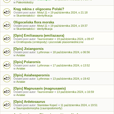
w
Paleontolodzy
Kręg rekina z oligocenu Polski?
Ostatni post autor:
Motyl.11
«
19 października 2024, o 21:18
w
Skamieniałości - identyfikacja
Oligoceńska flora morska
Ostatni post autor:
Motyl.11
«
19 października 2024, o 19:37
w
Skamieniałości - identyfikacja
[Opis] Emiliasaura (emiliazaura)
Ostatni post autor:
Taurovenator
«
19 października 2024, o 09:47
w
Ornithopoda (ornitopody) i pozostałe ptasiomiedniczne
[Opis] Jixiangornis
Ostatni post autor:
Lythronax
«
18 października 2024, o 06:56
w
Avialae
[Opis] Polarornis
Ostatni post autor:
Lythronax
«
17 października 2024, o 13:52
w
Avialae
[Opis] Asiahesperornis
Ostatni post autor:
Lythronax
«
13 października 2024, o 19:42
w
Avialae
[Opis] Magnusavis (magnusawis)
Ostatni post autor:
Taurovenator
«
13 października 2024, o 16:59
w
Avialae
[Opis] Ardetosaurus
Ostatni post autor:
Stanisław Kopeć
«
11 października 2024, o 19:51
w
Sauropodomorpha (zauropodomorfy)