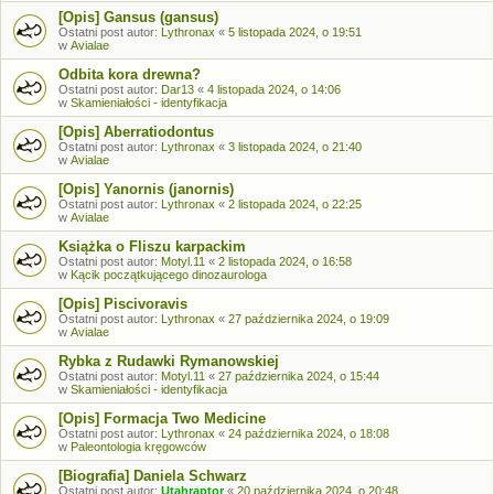
[Opis] Gansus (gansus)
Ostatni post autor:
Lythronax
«
5 listopada 2024, o 19:51
w
Avialae
Odbita kora drewna?
Ostatni post autor:
Dar13
«
4 listopada 2024, o 14:06
w
Skamieniałości - identyfikacja
[Opis] Aberratiodontus
Ostatni post autor:
Lythronax
«
3 listopada 2024, o 21:40
w
Avialae
[Opis] Yanornis (janornis)
Ostatni post autor:
Lythronax
«
2 listopada 2024, o 22:25
w
Avialae
Książka o Fliszu karpackim
Ostatni post autor:
Motyl.11
«
2 listopada 2024, o 16:58
w
Kącik początkującego dinozaurologa
[Opis] Piscivoravis
Ostatni post autor:
Lythronax
«
27 października 2024, o 19:09
w
Avialae
Rybka z Rudawki Rymanowskiej
Ostatni post autor:
Motyl.11
«
27 października 2024, o 15:44
w
Skamieniałości - identyfikacja
[Opis] Formacja Two Medicine
Ostatni post autor:
Lythronax
«
24 października 2024, o 18:08
w
Paleontologia kręgowców
[Biografia] Daniela Schwarz
Ostatni post autor:
Utahraptor
«
20 października 2024, o 20:48