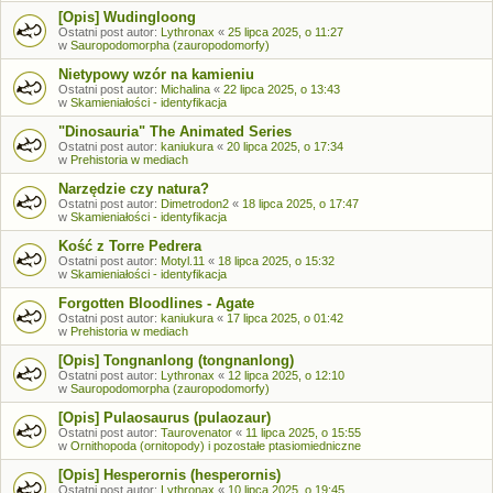
[Opis] Wudingloong
Ostatni post autor:
Lythronax
«
25 lipca 2025, o 11:27
w
Sauropodomorpha (zauropodomorfy)
Nietypowy wzór na kamieniu
Ostatni post autor:
Michalina
«
22 lipca 2025, o 13:43
w
Skamieniałości - identyfikacja
"Dinosauria" The Animated Series
Ostatni post autor:
kaniukura
«
20 lipca 2025, o 17:34
w
Prehistoria w mediach
Narzędzie czy natura?
Ostatni post autor:
Dimetrodon2
«
18 lipca 2025, o 17:47
w
Skamieniałości - identyfikacja
Kość z Torre Pedrera
Ostatni post autor:
Motyl.11
«
18 lipca 2025, o 15:32
w
Skamieniałości - identyfikacja
Forgotten Bloodlines - Agate
Ostatni post autor:
kaniukura
«
17 lipca 2025, o 01:42
w
Prehistoria w mediach
[Opis] Tongnanlong (tongnanlong)
Ostatni post autor:
Lythronax
«
12 lipca 2025, o 12:10
w
Sauropodomorpha (zauropodomorfy)
[Opis] Pulaosaurus (pulaozaur)
Ostatni post autor:
Taurovenator
«
11 lipca 2025, o 15:55
w
Ornithopoda (ornitopody) i pozostałe ptasiomiedniczne
[Opis] Hesperornis (hesperornis)
Ostatni post autor:
Lythronax
«
10 lipca 2025, o 19:45