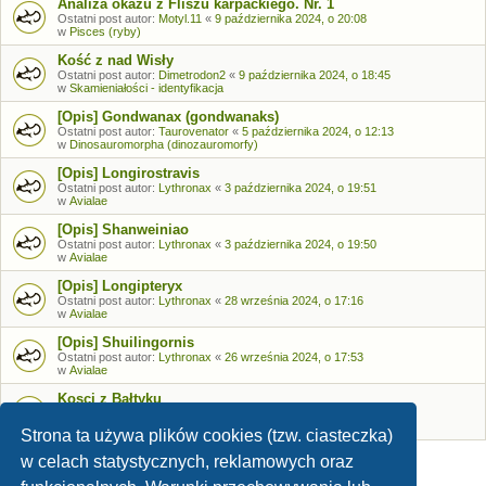
Analiza okazu z Fliszu karpackiego. Nr. 1
Ostatni post autor:
Motyl.11
«
9 października 2024, o 20:08
w
Pisces (ryby)
Kość z nad Wisły
Ostatni post autor:
Dimetrodon2
«
9 października 2024, o 18:45
w
Skamieniałości - identyfikacja
[Opis] Gondwanax (gondwanaks)
Ostatni post autor:
Taurovenator
«
5 października 2024, o 12:13
w
Dinosauromorpha (dinozauromorfy)
[Opis] Longirostravis
Ostatni post autor:
Lythronax
«
3 października 2024, o 19:51
w
Avialae
[Opis] Shanweiniao
Ostatni post autor:
Lythronax
«
3 października 2024, o 19:50
w
Avialae
[Opis] Longipteryx
Ostatni post autor:
Lythronax
«
28 września 2024, o 17:16
w
Avialae
[Opis] Shuilingornis
Ostatni post autor:
Lythronax
«
26 września 2024, o 17:53
w
Avialae
Kosci z Bałtyku
Ostatni post autor:
Bozia
«
26 września 2024, o 09:05
w
Skamieniałości - identyfikacja
Strona ta używa plików cookies (tzw. ciasteczka)
w celach statystycznych, reklamowych oraz