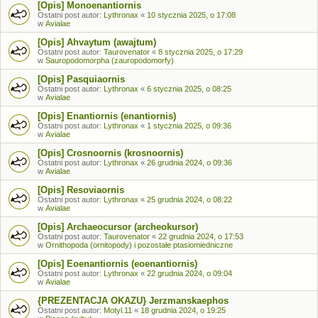
[Opis] Monoenantiornis
Ostatni post autor:
Lythronax
«
10 stycznia 2025, o 17:08
w
Avialae
[Opis] Ahvaytum (awajtum)
Ostatni post autor:
Taurovenator
«
8 stycznia 2025, o 17:29
w
Sauropodomorpha (zauropodomorfy)
[Opis] Pasquiaornis
Ostatni post autor:
Lythronax
«
6 stycznia 2025, o 08:25
w
Avialae
[Opis] Enantiornis (enantiornis)
Ostatni post autor:
Lythronax
«
1 stycznia 2025, o 09:36
w
Avialae
[Opis] Crosnoornis (krosnoornis)
Ostatni post autor:
Lythronax
«
26 grudnia 2024, o 09:36
w
Avialae
[Opis] Resoviaornis
Ostatni post autor:
Lythronax
«
25 grudnia 2024, o 08:22
w
Avialae
[Opis] Archaeocursor (archeokursor)
Ostatni post autor:
Taurovenator
«
22 grudnia 2024, o 17:53
w
Ornithopoda (ornitopody) i pozostałe ptasiomiedniczne
[Opis] Eoenantiornis (eoenantiornis)
Ostatni post autor:
Lythronax
«
22 grudnia 2024, o 09:04
w
Avialae
{PREZENTACJA OKAZU} Jerzmanskaephos
Ostatni post autor:
Motyl.11
«
18 grudnia 2024, o 19:25