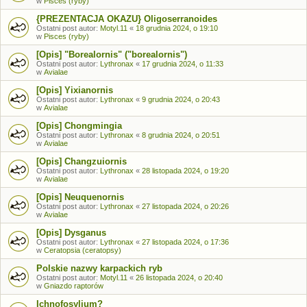
w
Pisces (ryby)
{PREZENTACJA OKAZU} Oligoserranoides
Ostatni post autor:
Motyl.11
«
18 grudnia 2024, o 19:10
w
Pisces (ryby)
[Opis] "Borealornis" ("borealornis")
Ostatni post autor:
Lythronax
«
17 grudnia 2024, o 11:33
w
Avialae
[Opis] Yixianornis
Ostatni post autor:
Lythronax
«
9 grudnia 2024, o 20:43
w
Avialae
[Opis] Chongmingia
Ostatni post autor:
Lythronax
«
8 grudnia 2024, o 20:51
w
Avialae
[Opis] Changzuiornis
Ostatni post autor:
Lythronax
«
28 listopada 2024, o 19:20
w
Avialae
[Opis] Neuquenornis
Ostatni post autor:
Lythronax
«
27 listopada 2024, o 20:26
w
Avialae
[Opis] Dysganus
Ostatni post autor:
Lythronax
«
27 listopada 2024, o 17:36
w
Ceratopsia (ceratopsy)
Polskie nazwy karpackich ryb
Ostatni post autor:
Motyl.11
«
26 listopada 2024, o 20:40
w
Gniazdo raptorów
Ichnofosylium?