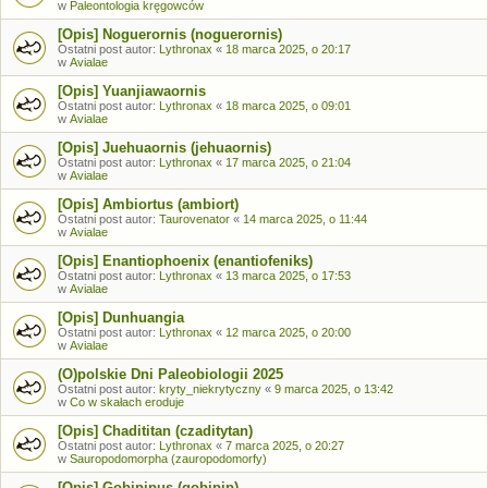
w
Paleontologia kręgowców
[Opis] Noguerornis (noguerornis)
Ostatni post autor:
Lythronax
«
18 marca 2025, o 20:17
w
Avialae
[Opis] Yuanjiawaornis
Ostatni post autor:
Lythronax
«
18 marca 2025, o 09:01
w
Avialae
[Opis] Juehuaornis (jehuaornis)
Ostatni post autor:
Lythronax
«
17 marca 2025, o 21:04
w
Avialae
[Opis] Ambiortus (ambiort)
Ostatni post autor:
Taurovenator
«
14 marca 2025, o 11:44
w
Avialae
[Opis] Enantiophoenix (enantiofeniks)
Ostatni post autor:
Lythronax
«
13 marca 2025, o 17:53
w
Avialae
[Opis] Dunhuangia
Ostatni post autor:
Lythronax
«
12 marca 2025, o 20:00
w
Avialae
(O)polskie Dni Paleobiologii 2025
Ostatni post autor:
kryty_niekrytyczny
«
9 marca 2025, o 13:42
w
Co w skałach eroduje
[Opis] Chadititan (czaditytan)
Ostatni post autor:
Lythronax
«
7 marca 2025, o 20:27
w
Sauropodomorpha (zauropodomorfy)
[Opis] Gobipipus (gobipip)