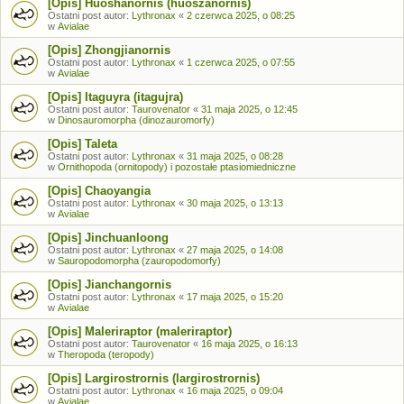
[Opis] Huoshanornis (huoszanornis)
Ostatni post autor:
Lythronax
«
2 czerwca 2025, o 08:25
w
Avialae
[Opis] Zhongjianornis
Ostatni post autor:
Lythronax
«
1 czerwca 2025, o 07:55
w
Avialae
[Opis] Itaguyra (itagujra)
Ostatni post autor:
Taurovenator
«
31 maja 2025, o 12:45
w
Dinosauromorpha (dinozauromorfy)
[Opis] Taleta
Ostatni post autor:
Lythronax
«
31 maja 2025, o 08:28
w
Ornithopoda (ornitopody) i pozostałe ptasiomiedniczne
[Opis] Chaoyangia
Ostatni post autor:
Lythronax
«
30 maja 2025, o 13:13
w
Avialae
[Opis] Jinchuanloong
Ostatni post autor:
Lythronax
«
27 maja 2025, o 14:08
w
Sauropodomorpha (zauropodomorfy)
[Opis] Jianchangornis
Ostatni post autor:
Lythronax
«
17 maja 2025, o 15:20
w
Avialae
[Opis] Maleriraptor (maleriraptor)
Ostatni post autor:
Taurovenator
«
16 maja 2025, o 16:13
w
Theropoda (teropody)
[Opis] Largirostrornis (largirostrornis)
Ostatni post autor:
Lythronax
«
16 maja 2025, o 09:04
w
Avialae