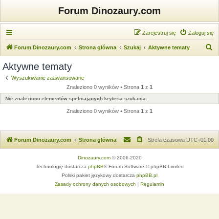
Forum Dinozaury.com
Zarejestruj się
Zaloguj się
S
Forum Dinozaury.com
Strona główna
Szukaj
Aktywne tematy
z
Aktywne tematy
u
Wyszukiwanie zaawansowane
k
Znaleziono 0 wyników • Strona
1
z
1
a
Nie znaleziono elementów spełniających kryteria szukania.
j
Znaleziono 0 wyników • Strona
1
z
1
Forum Dinozaury.com
Strona główna
Strefa czasowa
UTC+01:00
Dinozaury.com
© 2006-2020
Technologię dostarcza
phpBB
® Forum Software © phpBB Limited
Polski pakiet językowy dostarcza
phpBB.pl
Zasady ochrony danych osobowych
|
Regulamin