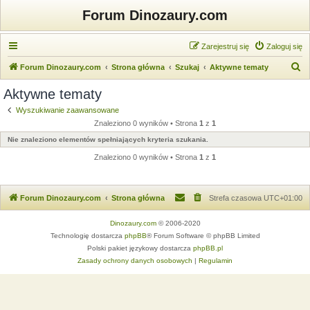
Forum Dinozaury.com
Zarejestruj się
Zaloguj się
S
Forum Dinozaury.com
Strona główna
Szukaj
Aktywne tematy
z
Aktywne tematy
u
Wyszukiwanie zaawansowane
k
Znaleziono 0 wyników • Strona
1
z
1
a
Nie znaleziono elementów spełniających kryteria szukania.
j
Znaleziono 0 wyników • Strona
1
z
1
Forum Dinozaury.com
Strona główna
Strefa czasowa
UTC+01:00
Dinozaury.com
© 2006-2020
Technologię dostarcza
phpBB
® Forum Software © phpBB Limited
Polski pakiet językowy dostarcza
phpBB.pl
Zasady ochrony danych osobowych
|
Regulamin