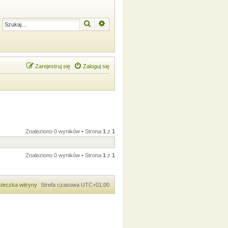
Szukaj
Wyszukiwanie zaawansowane
Zarejestruj się
Zaloguj się
Znaleziono 0 wyników • Strona
1
z
1
Znaleziono 0 wyników • Strona
1
z
1
teczka witryny
Strefa czasowa
UTC+01:00