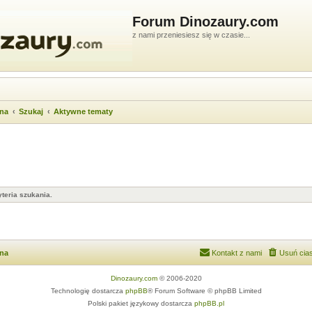
Forum Dinozaury.com
z nami przeniesiesz się w czasie...
wna
Szukaj
Aktywne tematy
teria szukania.
wna
Kontakt z nami
Usuń cias
Dinozaury.com
© 2006-2020
Technologię dostarcza
phpBB
® Forum Software © phpBB Limited
Polski pakiet językowy dostarcza
phpBB.pl