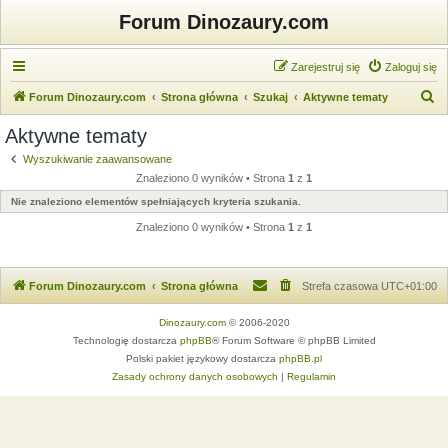
Forum Dinozaury.com
Zarejestruj się
Zaloguj się
S
Forum Dinozaury.com
Strona główna
Szukaj
Aktywne tematy
z
Aktywne tematy
u
Wyszukiwanie zaawansowane
k
Znaleziono 0 wyników • Strona
1
z
1
a
Nie znaleziono elementów spełniających kryteria szukania.
j
Znaleziono 0 wyników • Strona
1
z
1
Forum Dinozaury.com
Strona główna
Strefa czasowa
UTC+01:00
Dinozaury.com
© 2006-2020
Technologię dostarcza
phpBB
® Forum Software © phpBB Limited
Polski pakiet językowy dostarcza
phpBB.pl
Zasady ochrony danych osobowych
|
Regulamin