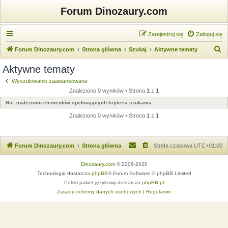
Forum Dinozaury.com
Zarejestruj się
Zaloguj się
S
Forum Dinozaury.com
Strona główna
Szukaj
Aktywne tematy
z
Aktywne tematy
u
Wyszukiwanie zaawansowane
k
Znaleziono 0 wyników • Strona
1
z
1
a
Nie znaleziono elementów spełniających kryteria szukania.
j
Znaleziono 0 wyników • Strona
1
z
1
Forum Dinozaury.com
Strona główna
Strefa czasowa
UTC+01:00
Dinozaury.com
© 2006-2020
Technologię dostarcza
phpBB
® Forum Software © phpBB Limited
Polski pakiet językowy dostarcza
phpBB.pl
Zasady ochrony danych osobowych
|
Regulamin