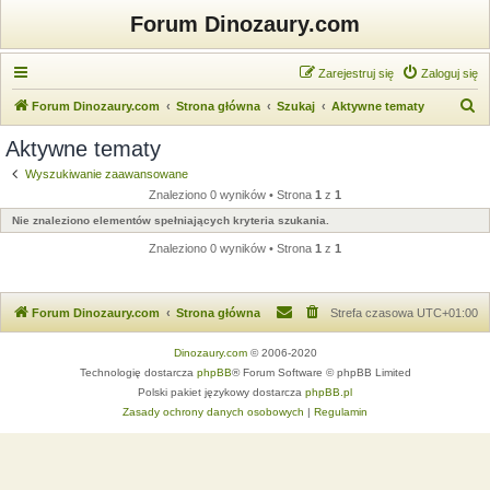
Forum Dinozaury.com
Zarejestruj się
Zaloguj się
S
Forum Dinozaury.com
Strona główna
Szukaj
Aktywne tematy
z
Aktywne tematy
u
Wyszukiwanie zaawansowane
k
Znaleziono 0 wyników • Strona
1
z
1
a
Nie znaleziono elementów spełniających kryteria szukania.
j
Znaleziono 0 wyników • Strona
1
z
1
Forum Dinozaury.com
Strona główna
Strefa czasowa
UTC+01:00
Dinozaury.com
© 2006-2020
Technologię dostarcza
phpBB
® Forum Software © phpBB Limited
Polski pakiet językowy dostarcza
phpBB.pl
Zasady ochrony danych osobowych
|
Regulamin