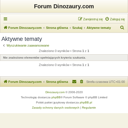
Forum Dinozaury.com
Zarejestruj się
Zaloguj się
S
Forum Dinozaury.com
Strona główna
Szukaj
Aktywne tematy
z
Aktywne tematy
u
Wyszukiwanie zaawansowane
k
Znaleziono 0 wyników • Strona
1
z
1
a
Nie znaleziono elementów spełniających kryteria szukania.
j
Znaleziono 0 wyników • Strona
1
z
1
Forum Dinozaury.com
Strona główna
Strefa czasowa
UTC+01:00
Dinozaury.com
© 2006-2020
Technologię dostarcza
phpBB
® Forum Software © phpBB Limited
Polski pakiet językowy dostarcza
phpBB.pl
Zasady ochrony danych osobowych
|
Regulamin