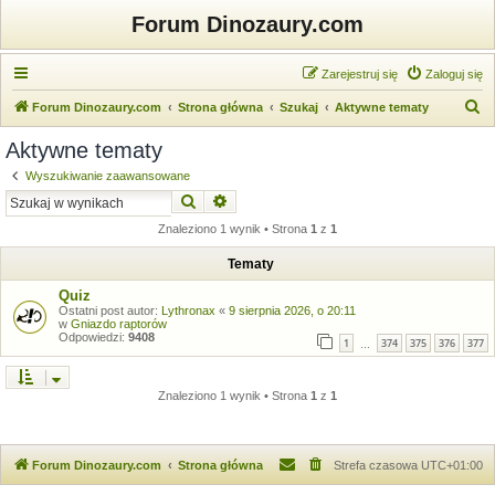
Forum Dinozaury.com
Zarejestruj się
Zaloguj się
S
Forum Dinozaury.com
Strona główna
Szukaj
Aktywne tematy
z
Aktywne tematy
u
Wyszukiwanie zaawansowane
k
Szukaj
Wyszukiwanie zaawansowane
a
Znaleziono 1 wynik • Strona
1
z
1
j
Tematy
Quiz
Ostatni post autor:
Lythronax
«
9 sierpnia 2026, o 20:11
w
Gniazdo raptorów
Odpowiedzi:
9408
1
374
375
376
377
…
Znaleziono 1 wynik • Strona
1
z
1
Forum Dinozaury.com
Strona główna
Strefa czasowa
UTC+01:00