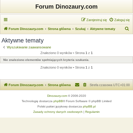
Forum Dinozaury.com
Zarejestruj się
Zaloguj się
S
Forum Dinozaury.com
Strona główna
Szukaj
Aktywne tematy
z
Aktywne tematy
u
Wyszukiwanie zaawansowane
k
Znaleziono 0 wyników • Strona
1
z
1
a
Nie znaleziono elementów spełniających kryteria szukania.
j
Znaleziono 0 wyników • Strona
1
z
1
Forum Dinozaury.com
Strona główna
Strefa czasowa
UTC+01:00
Dinozaury.com
© 2006-2020
Technologię dostarcza
phpBB
® Forum Software © phpBB Limited
Polski pakiet językowy dostarcza
phpBB.pl
Zasady ochrony danych osobowych
|
Regulamin