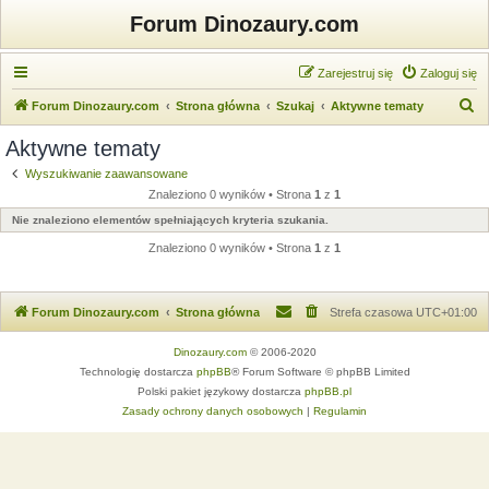
Forum Dinozaury.com
Zarejestruj się
Zaloguj się
S
Forum Dinozaury.com
Strona główna
Szukaj
Aktywne tematy
z
Aktywne tematy
u
Wyszukiwanie zaawansowane
k
Znaleziono 0 wyników • Strona
1
z
1
a
Nie znaleziono elementów spełniających kryteria szukania.
j
Znaleziono 0 wyników • Strona
1
z
1
Forum Dinozaury.com
Strona główna
Strefa czasowa
UTC+01:00
Dinozaury.com
© 2006-2020
Technologię dostarcza
phpBB
® Forum Software © phpBB Limited
Polski pakiet językowy dostarcza
phpBB.pl
Zasady ochrony danych osobowych
|
Regulamin