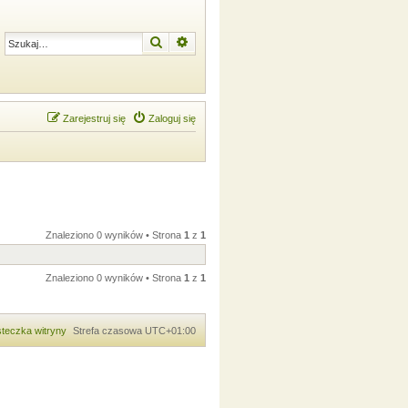
Szukaj
Wyszukiwanie zaawansowane
Zarejestruj się
Zaloguj się
Znaleziono 0 wyników • Strona
1
z
1
Znaleziono 0 wyników • Strona
1
z
1
teczka witryny
Strefa czasowa
UTC+01:00