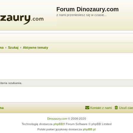
Forum Dinozaury.com
z nami przeniesiesz się w czasie...
wna
Szukaj
Aktywne tematy
teria szukania.
wna
Kontakt z nami
Usuń cias
Dinozaury.com
© 2006-2020
Technologię dostarcza
phpBB
® Forum Software © phpBB Limited
Polski pakiet językowy dostarcza
phpBB.pl