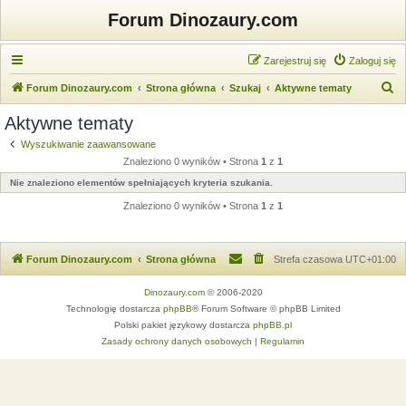
Forum Dinozaury.com
Zarejestruj się
Zaloguj się
S
Forum Dinozaury.com
Strona główna
Szukaj
Aktywne tematy
z
Aktywne tematy
u
Wyszukiwanie zaawansowane
k
Znaleziono 0 wyników • Strona
1
z
1
a
Nie znaleziono elementów spełniających kryteria szukania.
j
Znaleziono 0 wyników • Strona
1
z
1
Forum Dinozaury.com
Strona główna
Strefa czasowa
UTC+01:00
Dinozaury.com
© 2006-2020
Technologię dostarcza
phpBB
® Forum Software © phpBB Limited
Polski pakiet językowy dostarcza
phpBB.pl
Zasady ochrony danych osobowych
|
Regulamin