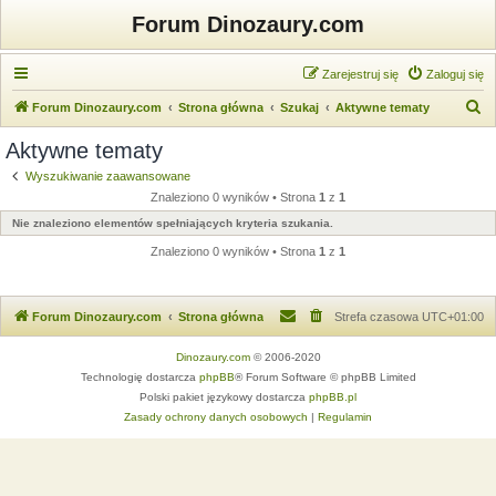
Forum Dinozaury.com
Zarejestruj się
Zaloguj się
S
Forum Dinozaury.com
Strona główna
Szukaj
Aktywne tematy
z
Aktywne tematy
u
Wyszukiwanie zaawansowane
k
Znaleziono 0 wyników • Strona
1
z
1
a
Nie znaleziono elementów spełniających kryteria szukania.
j
Znaleziono 0 wyników • Strona
1
z
1
Forum Dinozaury.com
Strona główna
Strefa czasowa
UTC+01:00
Dinozaury.com
© 2006-2020
Technologię dostarcza
phpBB
® Forum Software © phpBB Limited
Polski pakiet językowy dostarcza
phpBB.pl
Zasady ochrony danych osobowych
|
Regulamin