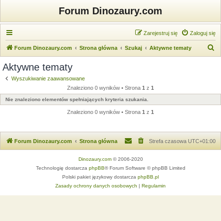
Forum Dinozaury.com
Zarejestruj się
Zaloguj się
S
Forum Dinozaury.com
Strona główna
Szukaj
Aktywne tematy
z
Aktywne tematy
u
Wyszukiwanie zaawansowane
k
Znaleziono 0 wyników • Strona
1
z
1
a
Nie znaleziono elementów spełniających kryteria szukania.
j
Znaleziono 0 wyników • Strona
1
z
1
Forum Dinozaury.com
Strona główna
Strefa czasowa
UTC+01:00
Dinozaury.com
© 2006-2020
Technologię dostarcza
phpBB
® Forum Software © phpBB Limited
Polski pakiet językowy dostarcza
phpBB.pl
Zasady ochrony danych osobowych
|
Regulamin