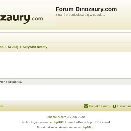
Forum Dinozaury.com
z nami przeniesiesz się w czasie...
wna
Szukaj
Aktywne tematy
teria szukania.
wna
Kontakt z nami
Usuń cias
Dinozaury.com
© 2006-2020
Technologię dostarcza
phpBB
® Forum Software © phpBB Limited
Polski pakiet językowy dostarcza
phpBB.pl