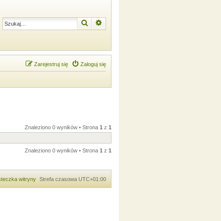
Szukaj
Wyszukiwanie zaawansowane
Zarejestruj się
Zaloguj się
Znaleziono 0 wyników • Strona
1
z
1
Znaleziono 0 wyników • Strona
1
z
1
teczka witryny
Strefa czasowa
UTC+01:00