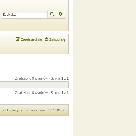
Szukaj
Wyszukiwanie zaawansowane
Zarejestruj się
Zaloguj się
Znaleziono 0 wyników • Strona
1
z
1
Znaleziono 0 wyników • Strona
1
z
1
teczka witryny
Strefa czasowa
UTC+01:00