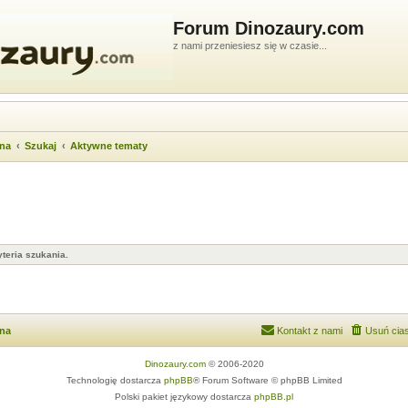
Forum Dinozaury.com
z nami przeniesiesz się w czasie...
wna
Szukaj
Aktywne tematy
teria szukania.
wna
Kontakt z nami
Usuń cias
Dinozaury.com
© 2006-2020
Technologię dostarcza
phpBB
® Forum Software © phpBB Limited
Polski pakiet językowy dostarcza
phpBB.pl