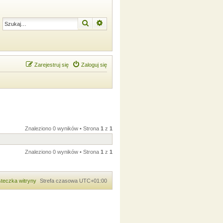
Szukaj
Wyszukiwanie zaawansowane
Zarejestruj się
Zaloguj się
Znaleziono 0 wyników • Strona
1
z
1
Znaleziono 0 wyników • Strona
1
z
1
teczka witryny
Strefa czasowa
UTC+01:00