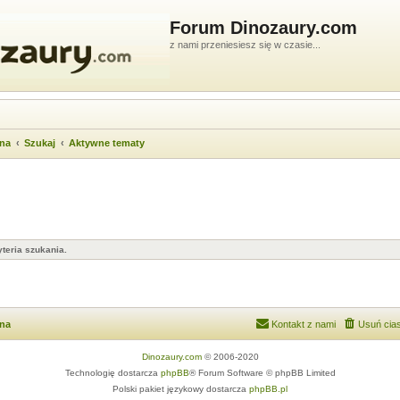
Forum Dinozaury.com
z nami przeniesiesz się w czasie...
wna
Szukaj
Aktywne tematy
teria szukania.
wna
Kontakt z nami
Usuń cias
Dinozaury.com
© 2006-2020
Technologię dostarcza
phpBB
® Forum Software © phpBB Limited
Polski pakiet językowy dostarcza
phpBB.pl