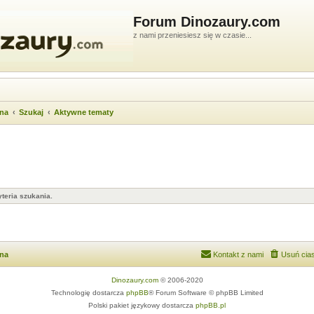
Forum Dinozaury.com
z nami przeniesiesz się w czasie...
wna
Szukaj
Aktywne tematy
teria szukania.
wna
Kontakt z nami
Usuń cias
Dinozaury.com
© 2006-2020
Technologię dostarcza
phpBB
® Forum Software © phpBB Limited
Polski pakiet językowy dostarcza
phpBB.pl