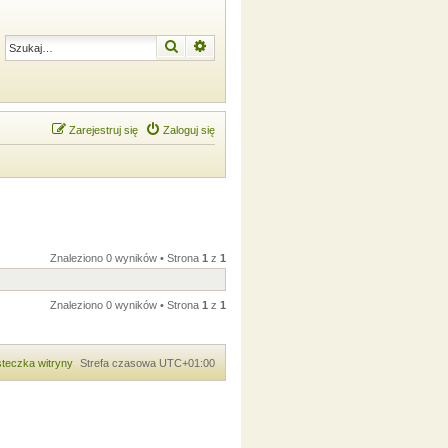
Szukaj
Wyszukiwanie zaawansowane
Zarejestruj się
Zaloguj się
Znaleziono 0 wyników • Strona
1
z
1
Znaleziono 0 wyników • Strona
1
z
1
teczka witryny
Strefa czasowa
UTC+01:00