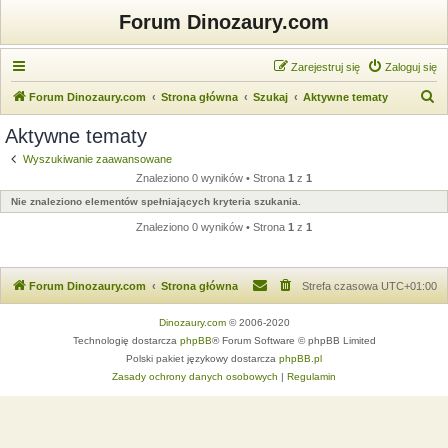
Forum Dinozaury.com
Zarejestruj się
Zaloguj się
S
Forum Dinozaury.com
Strona główna
Szukaj
Aktywne tematy
z
Aktywne tematy
u
Wyszukiwanie zaawansowane
k
Znaleziono 0 wyników • Strona
1
z
1
a
Nie znaleziono elementów spełniających kryteria szukania.
j
Znaleziono 0 wyników • Strona
1
z
1
Forum Dinozaury.com
Strona główna
Strefa czasowa
UTC+01:00
Dinozaury.com
© 2006-2020
Technologię dostarcza
phpBB
® Forum Software © phpBB Limited
Polski pakiet językowy dostarcza
phpBB.pl
Zasady ochrony danych osobowych
|
Regulamin