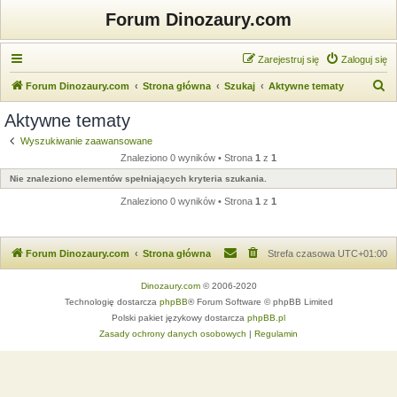
Forum Dinozaury.com
Zarejestruj się
Zaloguj się
S
Forum Dinozaury.com
Strona główna
Szukaj
Aktywne tematy
z
Aktywne tematy
u
Wyszukiwanie zaawansowane
k
Znaleziono 0 wyników • Strona
1
z
1
a
Nie znaleziono elementów spełniających kryteria szukania.
j
Znaleziono 0 wyników • Strona
1
z
1
Forum Dinozaury.com
Strona główna
Strefa czasowa
UTC+01:00
Dinozaury.com
© 2006-2020
Technologię dostarcza
phpBB
® Forum Software © phpBB Limited
Polski pakiet językowy dostarcza
phpBB.pl
Zasady ochrony danych osobowych
|
Regulamin