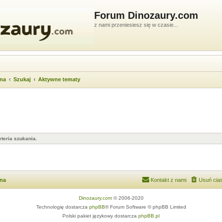
Forum Dinozaury.com
z nami przeniesiesz się w czasie...
wna
Szukaj
Aktywne tematy
teria szukania.
wna
Kontakt z nami
Usuń cias
Dinozaury.com
© 2006-2020
Technologię dostarcza
phpBB
® Forum Software © phpBB Limited
Polski pakiet językowy dostarcza
phpBB.pl