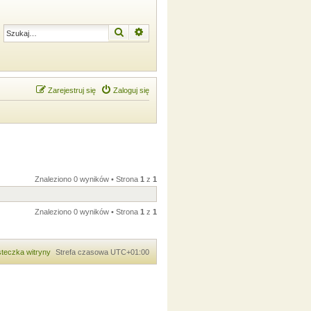
Szukaj
Wyszukiwanie zaawansowane
Zarejestruj się
Zaloguj się
Znaleziono 0 wyników • Strona
1
z
1
Znaleziono 0 wyników • Strona
1
z
1
teczka witryny
Strefa czasowa
UTC+01:00