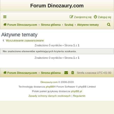
Forum Dinozaury.com
Zarejestruj się
Zaloguj się
S
Forum Dinozaury.com
Strona główna
Szukaj
Aktywne tematy
z
Aktywne tematy
u
Wyszukiwanie zaawansowane
k
Znaleziono 0 wyników • Strona
1
z
1
a
Nie znaleziono elementów spełniających kryteria szukania.
j
Znaleziono 0 wyników • Strona
1
z
1
Forum Dinozaury.com
Strona główna
Strefa czasowa
UTC+01:00
Dinozaury.com
© 2006-2020
Technologię dostarcza
phpBB
® Forum Software © phpBB Limited
Polski pakiet językowy dostarcza
phpBB.pl
Zasady ochrony danych osobowych
|
Regulamin