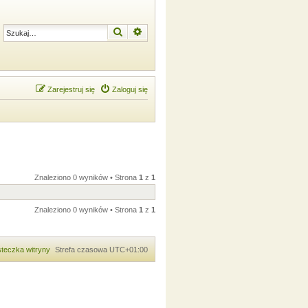
Szukaj
Wyszukiwanie zaawansowane
Zarejestruj się
Zaloguj się
Znaleziono 0 wyników • Strona
1
z
1
Znaleziono 0 wyników • Strona
1
z
1
teczka witryny
Strefa czasowa
UTC+01:00