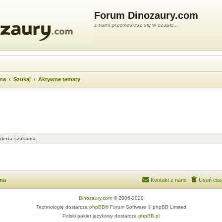
Forum Dinozaury.com
z nami przeniesiesz się w czasie...
wna
Szukaj
Aktywne tematy
teria szukania.
wna
Kontakt z nami
Usuń cias
Dinozaury.com
© 2006-2020
Technologię dostarcza
phpBB
® Forum Software © phpBB Limited
Polski pakiet językowy dostarcza
phpBB.pl