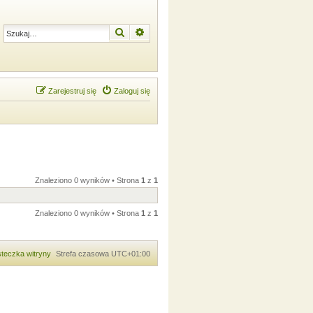
Szukaj
Wyszukiwanie zaawansowane
Zarejestruj się
Zaloguj się
Znaleziono 0 wyników • Strona
1
z
1
Znaleziono 0 wyników • Strona
1
z
1
teczka witryny
Strefa czasowa
UTC+01:00