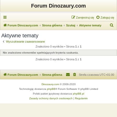
Forum Dinozaury.com
Zarejestruj się
Zaloguj się
S
Forum Dinozaury.com
Strona główna
Szukaj
Aktywne tematy
z
Aktywne tematy
u
Wyszukiwanie zaawansowane
k
Znaleziono 0 wyników • Strona
1
z
1
a
Nie znaleziono elementów spełniających kryteria szukania.
j
Znaleziono 0 wyników • Strona
1
z
1
Forum Dinozaury.com
Strona główna
Strefa czasowa
UTC+01:00
Dinozaury.com
© 2006-2020
Technologię dostarcza
phpBB
® Forum Software © phpBB Limited
Polski pakiet językowy dostarcza
phpBB.pl
Zasady ochrony danych osobowych
|
Regulamin