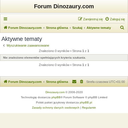
Forum Dinozaury.com
Zarejestruj się
Zaloguj się
S
Forum Dinozaury.com
Strona główna
Szukaj
Aktywne tematy
z
Aktywne tematy
u
Wyszukiwanie zaawansowane
k
Znaleziono 0 wyników • Strona
1
z
1
a
Nie znaleziono elementów spełniających kryteria szukania.
j
Znaleziono 0 wyników • Strona
1
z
1
Forum Dinozaury.com
Strona główna
Strefa czasowa
UTC+01:00
Dinozaury.com
© 2006-2020
Technologię dostarcza
phpBB
® Forum Software © phpBB Limited
Polski pakiet językowy dostarcza
phpBB.pl
Zasady ochrony danych osobowych
|
Regulamin