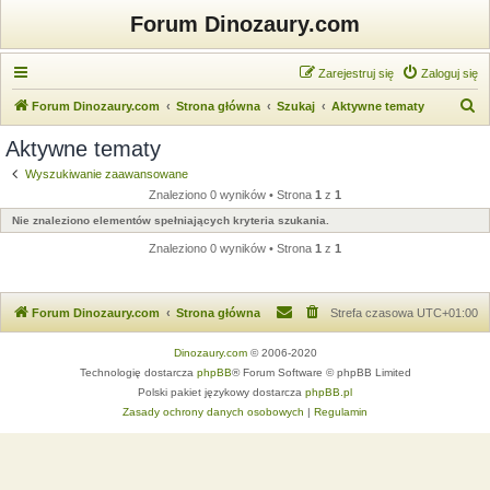
Forum Dinozaury.com
Zarejestruj się
Zaloguj się
S
Forum Dinozaury.com
Strona główna
Szukaj
Aktywne tematy
z
Aktywne tematy
u
Wyszukiwanie zaawansowane
k
Znaleziono 0 wyników • Strona
1
z
1
a
Nie znaleziono elementów spełniających kryteria szukania.
j
Znaleziono 0 wyników • Strona
1
z
1
Forum Dinozaury.com
Strona główna
Strefa czasowa
UTC+01:00
Dinozaury.com
© 2006-2020
Technologię dostarcza
phpBB
® Forum Software © phpBB Limited
Polski pakiet językowy dostarcza
phpBB.pl
Zasady ochrony danych osobowych
|
Regulamin