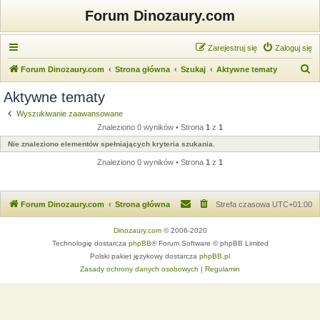
Forum Dinozaury.com
Zarejestruj się
Zaloguj się
S
Forum Dinozaury.com
Strona główna
Szukaj
Aktywne tematy
z
Aktywne tematy
u
Wyszukiwanie zaawansowane
k
Znaleziono 0 wyników • Strona
1
z
1
a
Nie znaleziono elementów spełniających kryteria szukania.
j
Znaleziono 0 wyników • Strona
1
z
1
Forum Dinozaury.com
Strona główna
Strefa czasowa
UTC+01:00
Dinozaury.com
© 2006-2020
Technologię dostarcza
phpBB
® Forum Software © phpBB Limited
Polski pakiet językowy dostarcza
phpBB.pl
Zasady ochrony danych osobowych
|
Regulamin