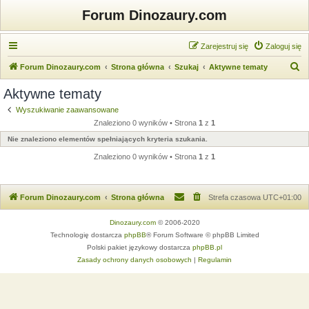
Forum Dinozaury.com
Zarejestruj się
Zaloguj się
S
Forum Dinozaury.com
Strona główna
Szukaj
Aktywne tematy
z
Aktywne tematy
u
Wyszukiwanie zaawansowane
k
Znaleziono 0 wyników • Strona
1
z
1
a
Nie znaleziono elementów spełniających kryteria szukania.
j
Znaleziono 0 wyników • Strona
1
z
1
Forum Dinozaury.com
Strona główna
Strefa czasowa
UTC+01:00
Dinozaury.com
© 2006-2020
Technologię dostarcza
phpBB
® Forum Software © phpBB Limited
Polski pakiet językowy dostarcza
phpBB.pl
Zasady ochrony danych osobowych
|
Regulamin