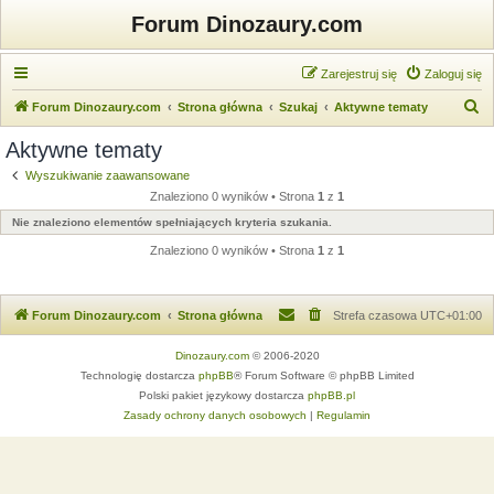
Forum Dinozaury.com
Zarejestruj się
Zaloguj się
S
Forum Dinozaury.com
Strona główna
Szukaj
Aktywne tematy
z
Aktywne tematy
u
Wyszukiwanie zaawansowane
k
Znaleziono 0 wyników • Strona
1
z
1
a
Nie znaleziono elementów spełniających kryteria szukania.
j
Znaleziono 0 wyników • Strona
1
z
1
Forum Dinozaury.com
Strona główna
Strefa czasowa
UTC+01:00
Dinozaury.com
© 2006-2020
Technologię dostarcza
phpBB
® Forum Software © phpBB Limited
Polski pakiet językowy dostarcza
phpBB.pl
Zasady ochrony danych osobowych
|
Regulamin