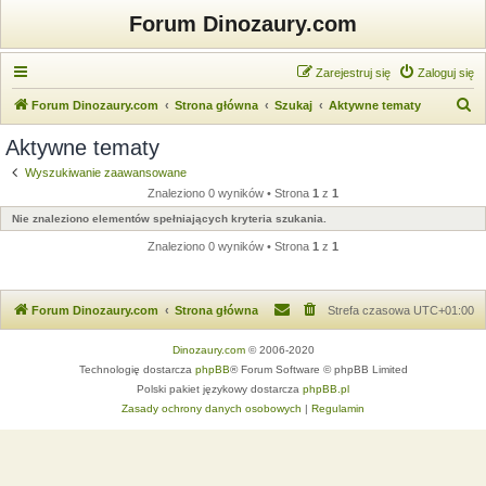
Forum Dinozaury.com
Zarejestruj się
Zaloguj się
S
Forum Dinozaury.com
Strona główna
Szukaj
Aktywne tematy
z
Aktywne tematy
u
Wyszukiwanie zaawansowane
k
Znaleziono 0 wyników • Strona
1
z
1
a
Nie znaleziono elementów spełniających kryteria szukania.
j
Znaleziono 0 wyników • Strona
1
z
1
Forum Dinozaury.com
Strona główna
Strefa czasowa
UTC+01:00
Dinozaury.com
© 2006-2020
Technologię dostarcza
phpBB
® Forum Software © phpBB Limited
Polski pakiet językowy dostarcza
phpBB.pl
Zasady ochrony danych osobowych
|
Regulamin