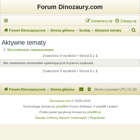
Forum Dinozaury.com
Zarejestruj się
Zaloguj się
S
Forum Dinozaury.com
Strona główna
Szukaj
Aktywne tematy
z
Aktywne tematy
u
Wyszukiwanie zaawansowane
k
Znaleziono 0 wyników • Strona
1
z
1
a
Nie znaleziono elementów spełniających kryteria szukania.
j
Znaleziono 0 wyników • Strona
1
z
1
Forum Dinozaury.com
Strona główna
Strefa czasowa
UTC+01:00
Dinozaury.com
© 2006-2020
Technologię dostarcza
phpBB
® Forum Software © phpBB Limited
Polski pakiet językowy dostarcza
phpBB.pl
Zasady ochrony danych osobowych
|
Regulamin