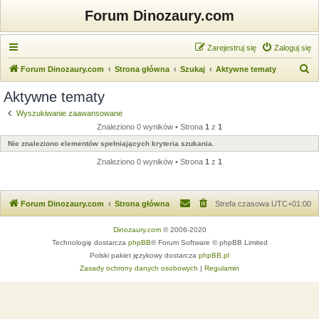
Forum Dinozaury.com
Zarejestruj się
Zaloguj się
S
Forum Dinozaury.com
Strona główna
Szukaj
Aktywne tematy
z
Aktywne tematy
u
Wyszukiwanie zaawansowane
k
Znaleziono 0 wyników • Strona
1
z
1
a
Nie znaleziono elementów spełniających kryteria szukania.
j
Znaleziono 0 wyników • Strona
1
z
1
Forum Dinozaury.com
Strona główna
Strefa czasowa
UTC+01:00
Dinozaury.com
© 2006-2020
Technologię dostarcza
phpBB
® Forum Software © phpBB Limited
Polski pakiet językowy dostarcza
phpBB.pl
Zasady ochrony danych osobowych
|
Regulamin