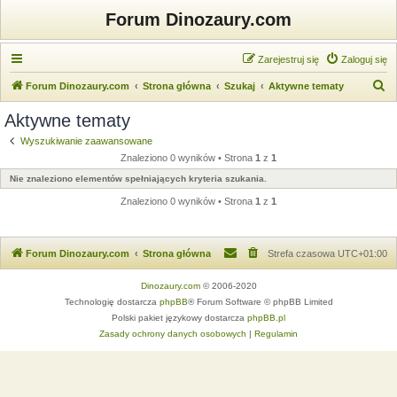
Forum Dinozaury.com
Zarejestruj się
Zaloguj się
S
Forum Dinozaury.com
Strona główna
Szukaj
Aktywne tematy
z
Aktywne tematy
u
Wyszukiwanie zaawansowane
k
Znaleziono 0 wyników • Strona
1
z
1
a
Nie znaleziono elementów spełniających kryteria szukania.
j
Znaleziono 0 wyników • Strona
1
z
1
Forum Dinozaury.com
Strona główna
Strefa czasowa
UTC+01:00
Dinozaury.com
© 2006-2020
Technologię dostarcza
phpBB
® Forum Software © phpBB Limited
Polski pakiet językowy dostarcza
phpBB.pl
Zasady ochrony danych osobowych
|
Regulamin