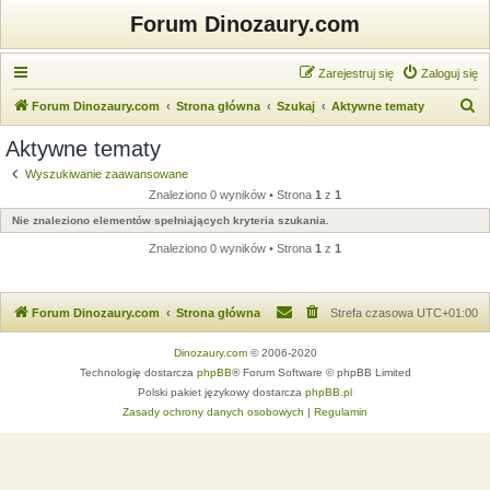
Forum Dinozaury.com
Zarejestruj się
Zaloguj się
S
Forum Dinozaury.com
Strona główna
Szukaj
Aktywne tematy
z
Aktywne tematy
u
Wyszukiwanie zaawansowane
k
Znaleziono 0 wyników • Strona
1
z
1
a
Nie znaleziono elementów spełniających kryteria szukania.
j
Znaleziono 0 wyników • Strona
1
z
1
Forum Dinozaury.com
Strona główna
Strefa czasowa
UTC+01:00
Dinozaury.com
© 2006-2020
Technologię dostarcza
phpBB
® Forum Software © phpBB Limited
Polski pakiet językowy dostarcza
phpBB.pl
Zasady ochrony danych osobowych
|
Regulamin