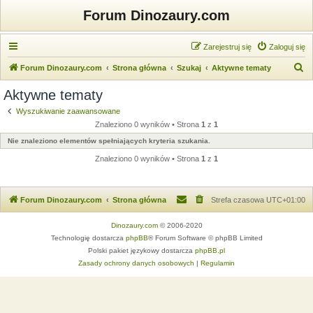
Forum Dinozaury.com
Zarejestruj się
Zaloguj się
S
Forum Dinozaury.com
Strona główna
Szukaj
Aktywne tematy
z
Aktywne tematy
u
Wyszukiwanie zaawansowane
k
Znaleziono 0 wyników • Strona
1
z
1
a
Nie znaleziono elementów spełniających kryteria szukania.
j
Znaleziono 0 wyników • Strona
1
z
1
Forum Dinozaury.com
Strona główna
Strefa czasowa
UTC+01:00
Dinozaury.com
© 2006-2020
Technologię dostarcza
phpBB
® Forum Software © phpBB Limited
Polski pakiet językowy dostarcza
phpBB.pl
Zasady ochrony danych osobowych
|
Regulamin