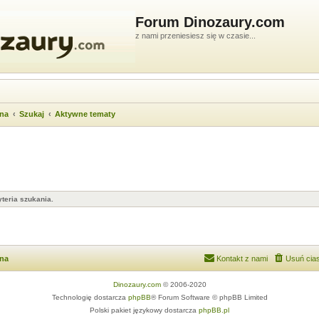
Forum Dinozaury.com
z nami przeniesiesz się w czasie...
wna
Szukaj
Aktywne tematy
teria szukania.
wna
Kontakt z nami
Usuń cias
Dinozaury.com
© 2006-2020
Technologię dostarcza
phpBB
® Forum Software © phpBB Limited
Polski pakiet językowy dostarcza
phpBB.pl