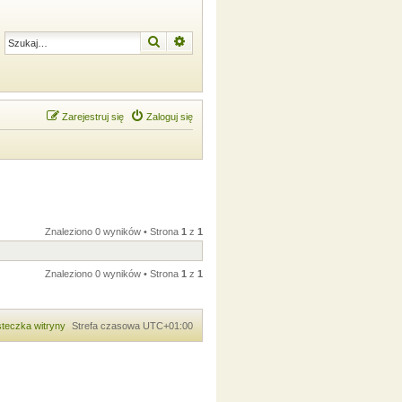
Szukaj
Wyszukiwanie zaawansowane
Zarejestruj się
Zaloguj się
Znaleziono 0 wyników • Strona
1
z
1
Znaleziono 0 wyników • Strona
1
z
1
teczka witryny
Strefa czasowa
UTC+01:00