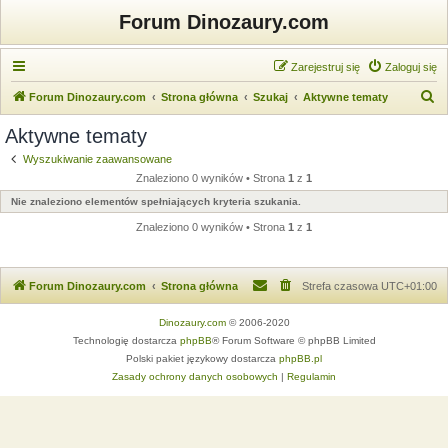
Forum Dinozaury.com
Zarejestruj się
Zaloguj się
S
Forum Dinozaury.com
Strona główna
Szukaj
Aktywne tematy
z
Aktywne tematy
u
Wyszukiwanie zaawansowane
k
Znaleziono 0 wyników • Strona
1
z
1
a
Nie znaleziono elementów spełniających kryteria szukania.
j
Znaleziono 0 wyników • Strona
1
z
1
Forum Dinozaury.com
Strona główna
Strefa czasowa
UTC+01:00
Dinozaury.com
© 2006-2020
Technologię dostarcza
phpBB
® Forum Software © phpBB Limited
Polski pakiet językowy dostarcza
phpBB.pl
Zasady ochrony danych osobowych
|
Regulamin